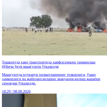
Тошкентда ҳаво транспортида хавфсизликни таъминлаш
бўйича ўқув машғулоти ўтказилди
Машғулотда қутқарув хизматларининг тезкорлиги, ўзаро
ҳамкорлиги ва жабрланганларни эвакуация қилиш жараёни
синовдан ўтказилди.
18:29 / 08.08.2026