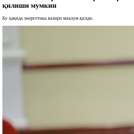
қилиши мумкин
Бу ҳақида энергетика вазири маълум қилди.