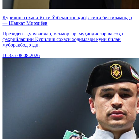
Қурилиш соҳаси Янги Ўзбекистон қиёфасини белгиламоқда
— Шавкат Мирзиёев
Президент қурувчилар, меъморлар, муҳандислар ва соҳа
фахрийларини Қурилиш соҳаси ходимлари куни билан
муборакбод этди.
16:33 / 08.08.2026