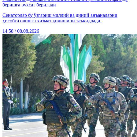
беришга рухсат берилади
Сенаторлар бу ўзгариш миллий ва диний анъаналарни
ҳисобга олишга хизмат қилишини таъкидлади.
14:58 / 08.08.2026