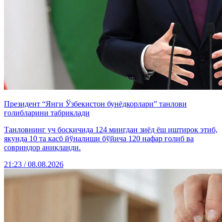
Президент “Янги Ўзбекистон бунёдкорлари” танлови
ғолибларини табриклади
Танловнинг уч босқичида 124 мингдан зиёд ёш иштирок этиб,
якунда 10 та касб йўналиши бўйича 120 нафар ғолиб ва
совриндор аниқланди.
21:23 / 08.08.2026