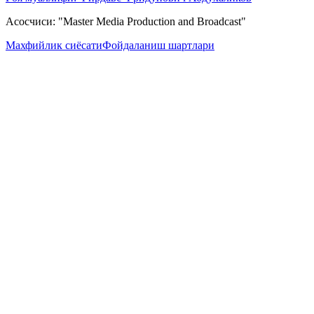
Асосчиси: "Master Media Production and Broadcast"
Махфийлик сиёсати
Фойдаланиш шартлари