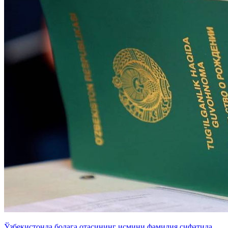
Ўзбекистонда болага отасининг исмини фамилия сифатида