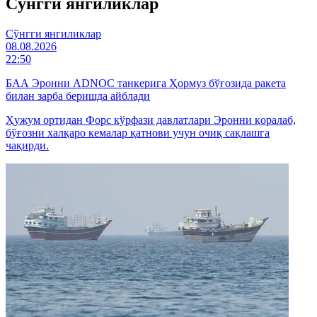
Cўнгги янгиликлар
Cўнгги янгиликлар
08.08.2026
22:50
БАА Эронни ADNOC танкерига Ҳормуз бўғозида ракета
билан зарба беришда айблади
Ҳужум ортидан Форс кўрфази давлатлари Эронни қоралаб,
бўғозни халқаро кемалар қатнови учун очиқ сақлашга
чақирди.