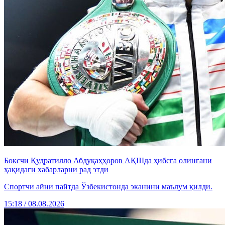
Боксчи Қудратилло Абдуқаҳҳоров АҚШда ҳибсга олингани
ҳақидаги хабарларни рад этди
Спортчи айни пайтда Ўзбекистонда эканини маълум қилди.
15:18 / 08.08.2026