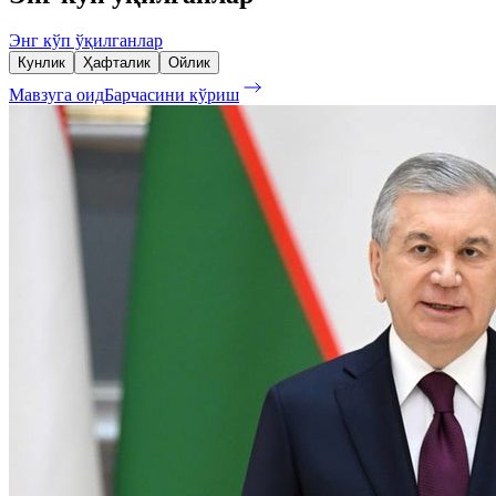
Энг кўп ўқилганлар
Кунлик
Ҳафталик
Ойлик
Мавзуга оид
Барчасини кўриш