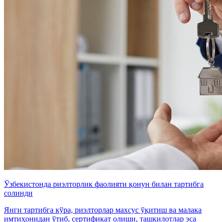
Ўзбекистонда риэлторлик фаолияти қонун билан тартибга
солинди
Янги тартибга кўра, риэлторлар махсус ўқитиш ва малака
имтиҳонидан ўтиб, сертификат олиши, ташкилотлар эса