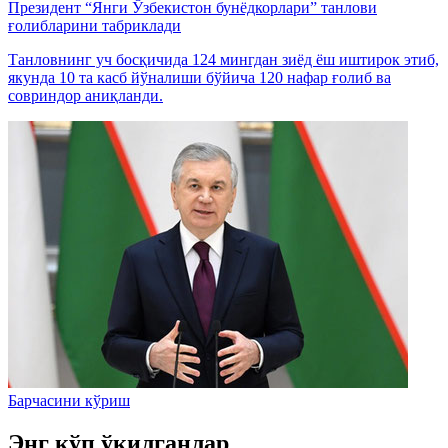
Президент “Янги Ўзбекистон бунёдкорлари” танлови
ғолибларини табриклади
Танловнинг уч босқичида 124 мингдан зиёд ёш иштирок этиб,
якунда 10 та касб йўналиши бўйича 120 нафар ғолиб ва
совриндор аниқланди.
Барчасини кўриш
Энг кўп ўқилганлар