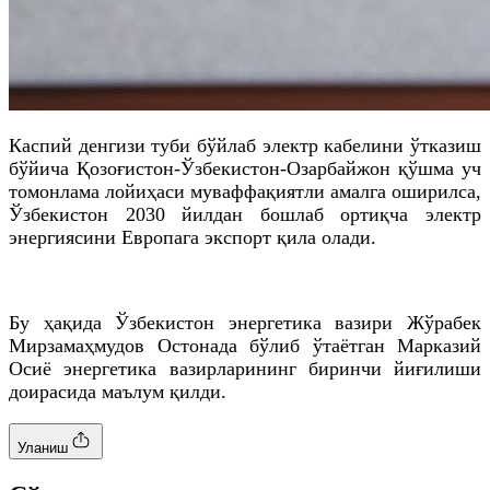
Каспий денгизи туби бўйлаб электр кабелини ўтказиш
бўйича Қозоғистон-Ўзбекистон-Озарбайжон қўшма уч
томонлама лойиҳаси муваффақиятли амалга оширилса,
Ўзбекистон 2030 йилдан бошлаб ортиқча электр
энергиясини Европага экспорт қила олади.
Бу ҳақида Ўзбекистон энергетика вазири Жўрабек
Мирзамаҳмудов Остонада бўлиб ўтаётган Марказий
Осиё энергетика вазирларининг биринчи йиғилиши
доирасида маълум қилди.
Уланиш