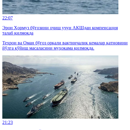
22:07
Эрон Ҳормуз бўғозини очиш учун АҚШдан компенсация
талаб қилмоқда
Теҳрон ва Оман бўғоз орқали вақтинчалик кемалар қатновини
йўлга қўйиш масаласини муҳокама қилмоқда.
21:23