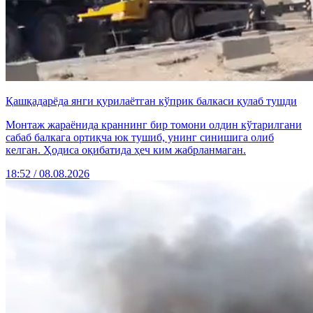
Қашқадарёда янги қурилаётган кўприк балкаси қулаб тушди
Монтаж жараёнида краннинг бир томони олдин кўтарилгани
сабаб балкага ортиқча юк тушиб, унинг синишига олиб
келган. Ҳодиса оқибатида ҳеч ким жабрланмаган.
18:52 / 08.08.2026