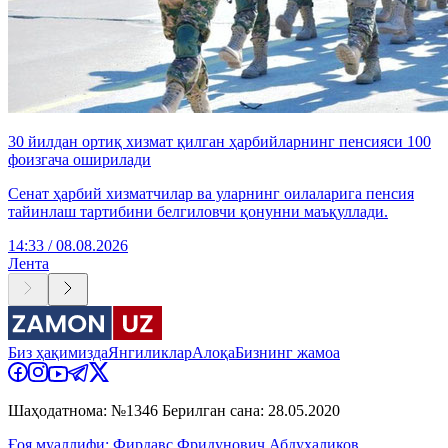
30 йилдан ортиқ хизмат қилган ҳарбийларнинг пенсияси 100
фоизгача оширилади
Сенат ҳарбий хизматчилар ва уларнинг оилаларига пенсия
тайинлаш тартибини белгиловчи қонунни маъқуллади.
14:33 / 08.08.2026
Лента
Биз ҳақимизда
Янгиликлар
Алоқа
Бизнинг жамоа
Шаҳодатнома: №1346 Берилган сана: 28.05.2020
Ғоя муаллифи: Фирдавс Фридунович Абдухаликов