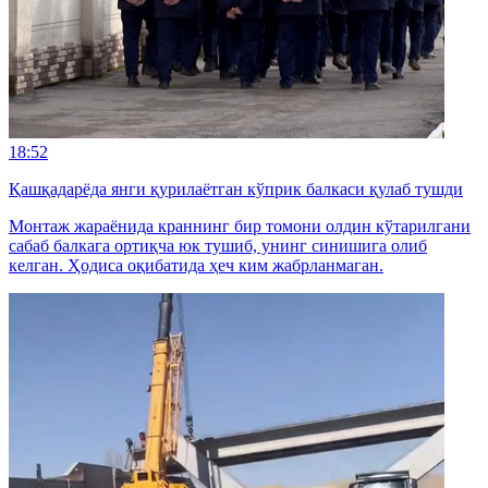
18:52
Қашқадарёда янги қурилаётган кўприк балкаси қулаб тушди
Монтаж жараёнида краннинг бир томони олдин кўтарилгани
сабаб балкага ортиқча юк тушиб, унинг синишига олиб
келган. Ҳодиса оқибатида ҳеч ким жабрланмаган.