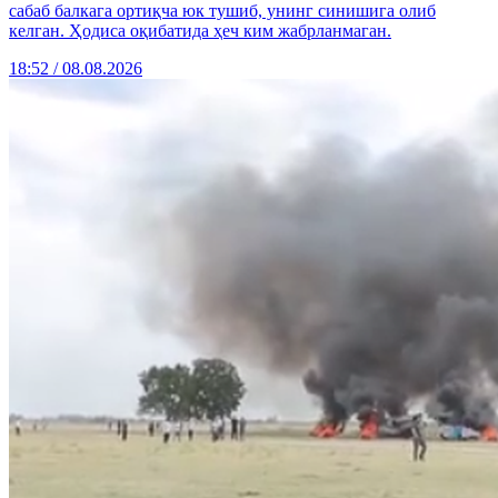
сабаб балкага ортиқча юк тушиб, унинг синишига олиб
келган. Ҳодиса оқибатида ҳеч ким жабрланмаган.
18:52 / 08.08.2026