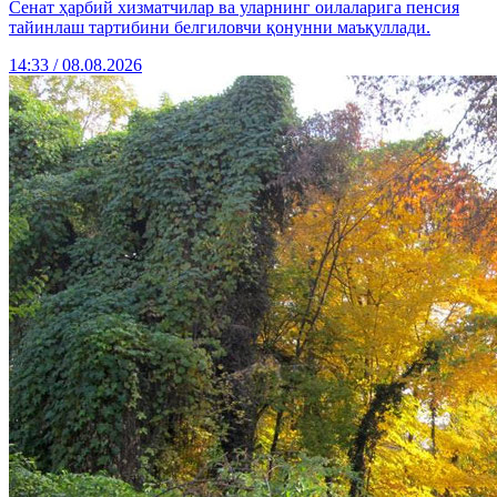
Сенат ҳарбий хизматчилар ва уларнинг оилаларига пенсия
тайинлаш тартибини белгиловчи қонунни маъқуллади.
14:33 / 08.08.2026