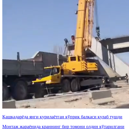
Қашқадарёда янги қурилаётган кўприк балкаси қулаб тушди
Монтаж жараёнида краннинг бир томони олдин кўтарилгани