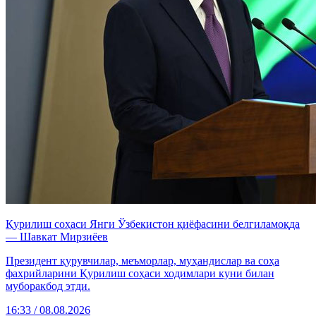
Қурилиш соҳаси Янги Ўзбекистон қиёфасини белгиламоқда
— Шавкат Мирзиёев
Президент қурувчилар, меъморлар, муҳандислар ва соҳа
фахрийларини Қурилиш соҳаси ходимлари куни билан
муборакбод этди.
16:33 / 08.08.2026