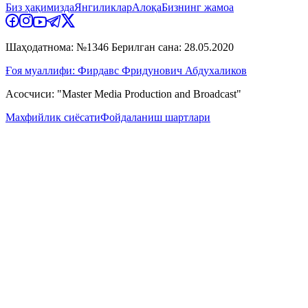
Биз ҳақимизда
Янгиликлар
Алоқа
Бизнинг жамоа
Шаҳодатнома: №1346 Берилган сана: 28.05.2020
Ғоя муаллифи: Фирдавс Фридунович Абдухаликов
Асосчиси: "Master Media Production and Broadcast"
Махфийлик сиёсати
Фойдаланиш шартлари