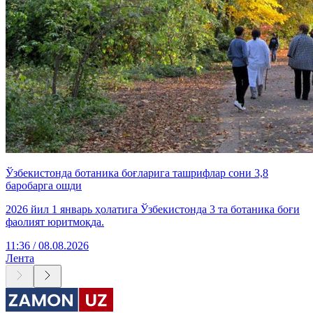
Ўзбекистонда ботаника боғларига ташрифлар сони 3,8
баробарга ошди
2026 йил 1 январь ҳолатига Ўзбекистонда 3 та ботаника боғи
фаолият юритмоқда.
11:36 / 08.08.2026
Лента