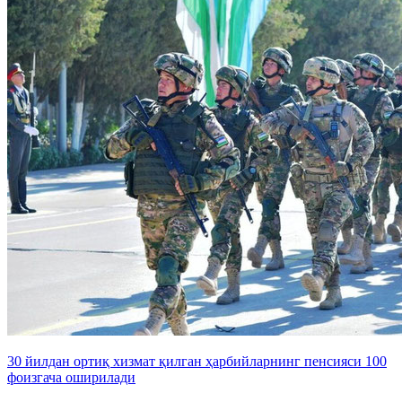
30 йилдан ортиқ хизмат қилган ҳарбийларнинг пенсияси 100
фоизгача оширилади