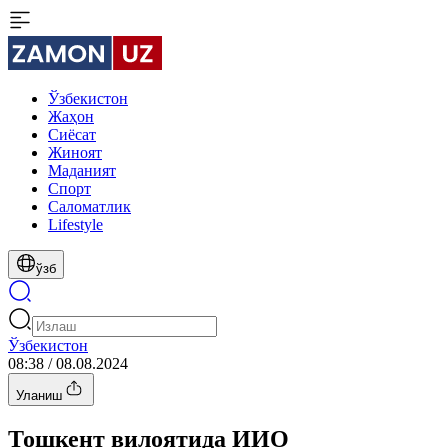
Ўзбекистон
Жаҳон
Сиёсат
Жиноят
Маданият
Спорт
Cаломатлик
Lifestyle
ўзб
Ўзбекистон
08:38 / 08.08.2024
Уланиш
Тошкент вилоятида ИИО