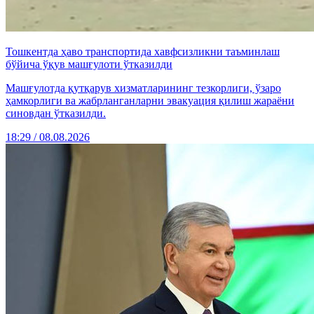
Тошкентда ҳаво транспортида хавфсизликни таъминлаш
бўйича ўқув машғулоти ўтказилди
Машғулотда қутқарув хизматларининг тезкорлиги, ўзаро
ҳамкорлиги ва жабрланганларни эвакуация қилиш жараёни
синовдан ўтказилди.
18:29 / 08.08.2026