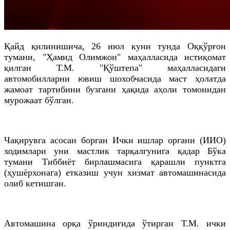
Қайд қилинишича, 26 июл куни тунда Оққўрғон
тумани, "Ҳамид Олимжон" маҳалласида истиқомат
қилган Т.М. "Қўштепа" маҳалласидаги
автомобилларни ювиш шохобчасида маст ҳолатда
жамоат тартибини бузгани ҳақида аҳоли томонидан
мурожаат бўлган.
Чақирувга асосан борган Ички ишлар органи (ИИО)
ходимлари уни мастлик тарқалгунига қадар Бўка
тумани Тиббиёт бирлашмасига қарашли пунктга
(ҳушёрхонага) етказиш учун хизмат автомашинасида
олиб кетишган.
Автомашина орқа ўриндиғида ўтирган Т.М. ички