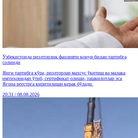
Ўзбекистонда риэлторлик фаолияти қонун билан тартибга
солинди
Янги тартибга кўра, риэлторлар махсус ўқитиш ва малака
имтиҳонидан ўтиб, сертификат олиши, ташкилотлар эса
Ягона реестрга киритилиши керак бўлади.
20:31 / 08.08.2026