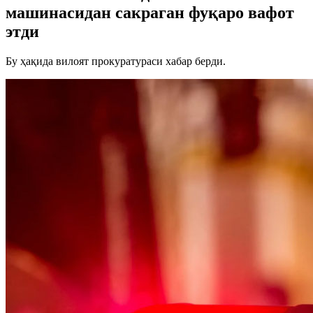
машинасидан сакраган фуқаро вафот
этди
Бу ҳақида вилоят прокуратураси хабар берди.