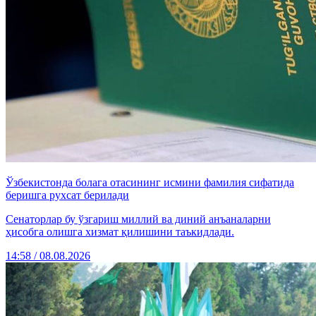
Ўзбекистонда болага отасининг исмини фамилия сифатида
беришга рухсат берилади
Сенаторлар бу ўзгариш миллий ва диний анъаналарни
ҳисобга олишга хизмат қилишини таъкидлади.
14:58 / 08.08.2026