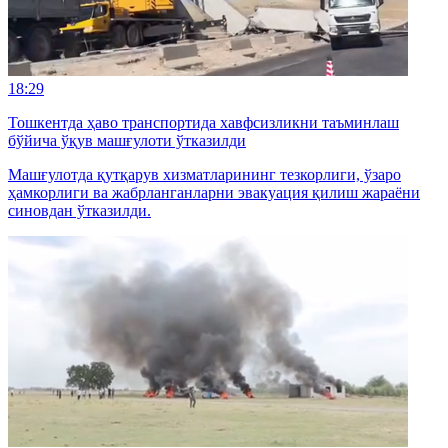
18:29
Тошкентда ҳаво транспортида хавфсизликни таъминлаш
бўйича ўқув машғулоти ўтказилди
Машғулотда қутқарув хизматларининг тезкорлиги, ўзаро
ҳамкорлиги ва жабрланганларни эвакуация қилиш жараёни
синовдан ўтказилди.