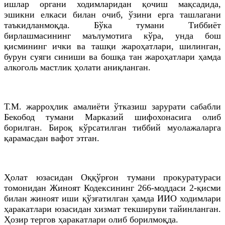
ишлар органи ходимларидан қочиш мақсадида,
эшикни елкаси билан очиб, ўзини ерга ташлагани
таъкидланмоқда. Бўка тумани Тиббиёт
бирлашмасининг маълумотига кўра, унда бош
қисмининг ички ва ташқи жароҳатлари, шилинган,
бурун суяги синиши ва бошқа тан жароҳатлари ҳамда
алкоголь мастлик ҳолати аниқланган.
Т.М. жарроҳлик амалиёти ўтказиш зарурати сабабли
Бекобод тумани Марказий шифохонасига олиб
борилган. Бироқ кўрсатилган тиббий муолажаларга
қарамасдан вафот этган.
Ҳолат юзасидан Оққўрғон тумани прокуратураси
томонидан Жиноят Кодексининг 266-моддаси 2-қисми
билан жиноят иши қўзғатилган ҳамда ИИО ходимлари
ҳаракатлари юзасидан хизмат текшируви тайинланган.
Ҳозир тергов ҳаракатлари олиб борилмоқда.