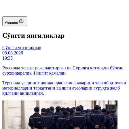
Уланиш
Cўнгги янгиликлар
Cўнгги янгиликлар
08.08.2026
19:35
Россияда теракт режалаштирган ва Сурияга кетмоқчи бўлган
сурхондарёлик 4 йигит қамалди
Терговда уларнинг ақидапарастлик ғояларини тарғиб қилувчи
материалларни тарқатгани ва янги аъзоларни гуруҳга жалб
қилгани аниқланган.