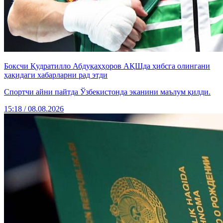
Боксчи Қудратилло Абдуқаҳҳоров АҚШда ҳибсга олингани
ҳақидаги хабарларни рад этди
Спортчи айни пайтда Ўзбекистонда эканини маълум қилди.
15:18 / 08.08.2026