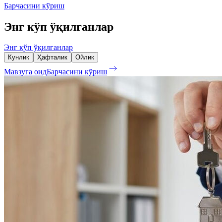
Барчасини кўриш
Энг кўп ўқилганлар
Энг кўп ўқилганлар
Кунлик
Ҳафталик
Ойлик
Мавзуга оид
Барчасини кўриш