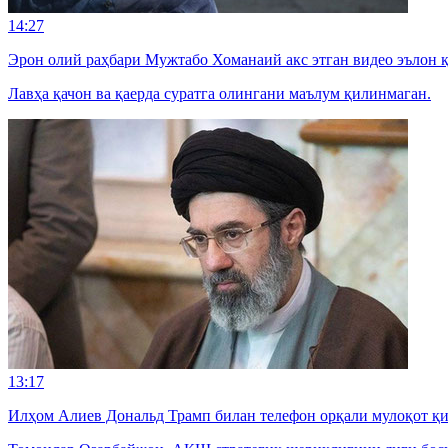
14:27
Эрон олий раҳбари Мужтабо Хоманаий акс этган видео эълон 
Лавҳа қачон ва қаерда суратга олингани маълум қилинмаган.
13:17
Илҳом Алиев Дональд Трамп билан телефон орқали мулоқот қ