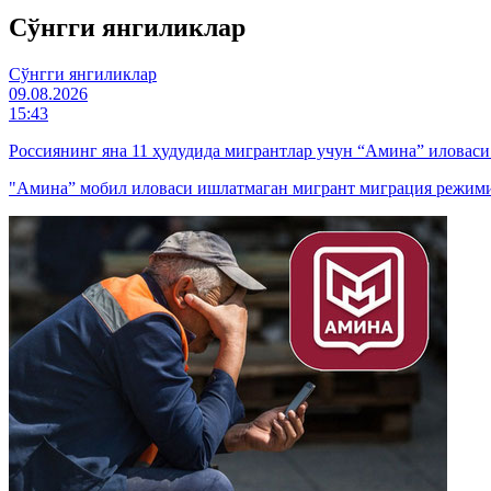
Cўнгги янгиликлар
Cўнгги янгиликлар
09.08.2026
15:43
Россиянинг яна 11 ҳудудида мигрантлар учун “Амина” иловас
"Амина” мобил иловаси ишлатмаган мигрант миграция режими