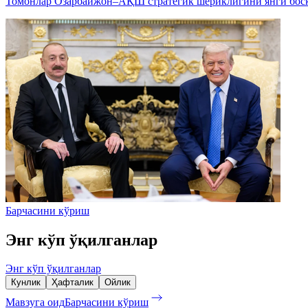
Томонлар Озарбайжон–АҚШ стратегик шериклигини янги босқ
Барчасини кўриш
Энг кўп ўқилганлар
Энг кўп ўқилганлар
Кунлик
Ҳафталик
Ойлик
Мавзуга оид
Барчасини кўриш