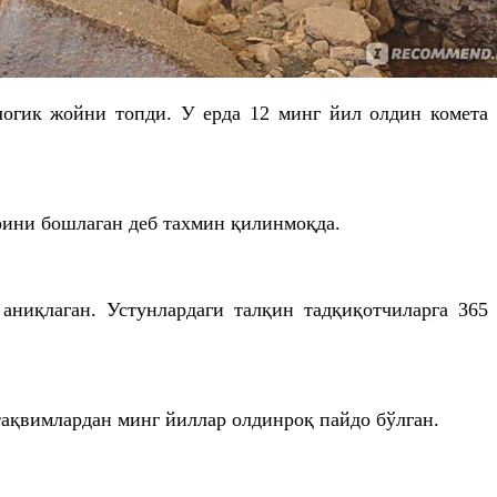
логик жойни топди. У ерда 12 минг йил олдин комета
врини бошлаган деб тахмин қилинмоқда.
ниқлаган. Устунлардаги талқин тадқиқотчиларга 365
тақвимлардан минг йиллар олдинроқ пайдо бўлган.