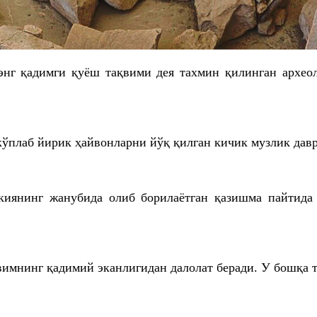
энг қадимги қуёш тақвими дея тахмин қилинган архео
а кўплаб йирик ҳайвонларни йўқ қилган кичик музлик да
нинг жанубида олиб борилаётган қазишма пайтида а
вимнинг қадимий эканлигидан далолат беради. У бошқа 