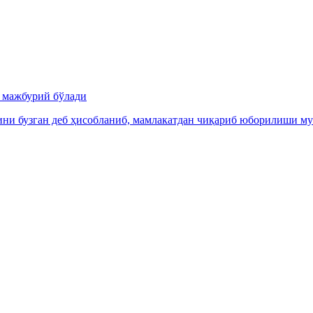
и мажбурий бўлади
ни бузган деб ҳисобланиб, мамлакатдан чиқариб юборилиши м