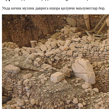
Унда кичик музлик даврига ишора қилувчи маълумотлар бор.