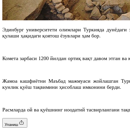
Эдинбург университети олимлари Туркияда дунёдаги 
қулаши ҳақидаги қоятош ёзувлари ҳам бор.
Комета зарбаси 1200 йилдан ортиқ вақт давом этган в
Жамоа кашфиётни Маъбад мажмуаси жойлашган Туркия
кунлик қуёш тақвимини ҳисоблаш имконини берди.
Расмларда ой ва қуёшнинг ноодатий тасвирлангани тақ
Уланиш