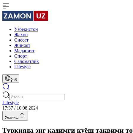
Ўзбекистон
Жаҳон
Сиёсат
Жиноят
Маданият
Спорт
Cаломатлик
Lifestyle
ўзб
Lifestyle
17:37 / 10.08.2024
Уланиш
Туркияда энг қадимги қуёш тақвими т