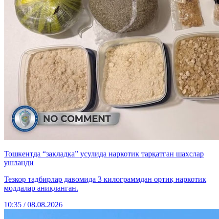
Тошкентда “закладка” усулида наркотик тарқатган шахслар
ушланди
Тезкор тадбирлар давомида 3 килограммдан ортиқ наркотик
моддалар аниқланган.
10:35 / 08.08.2026