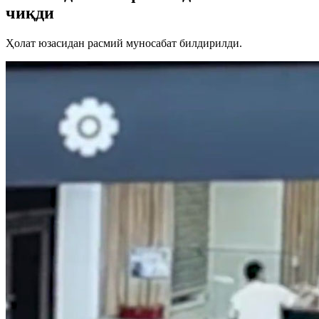
чиқди
Ҳолат юзасидан расмий муносабат билдирилди.