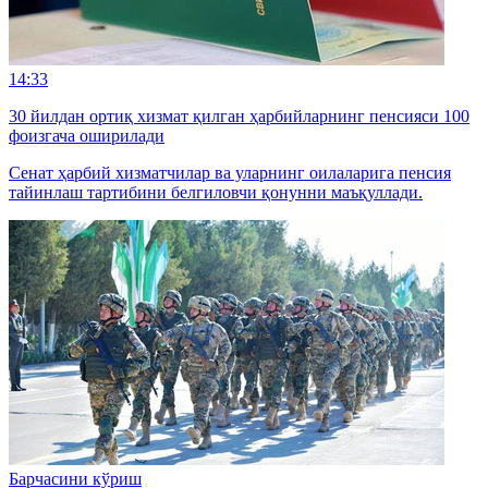
14:33
30 йилдан ортиқ хизмат қилган ҳарбийларнинг пенсияси 100
фоизгача оширилади
Сенат ҳарбий хизматчилар ва уларнинг оилаларига пенсия
тайинлаш тартибини белгиловчи қонунни маъқуллади.
Барчасини кўриш