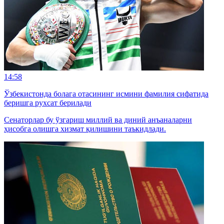
14:58
Ўзбекистонда болага отасининг исмини фамилия сифатида
беришга рухсат берилади
Сенаторлар бу ўзгариш миллий ва диний анъаналарни
ҳисобга олишга хизмат қилишини таъкидлади.