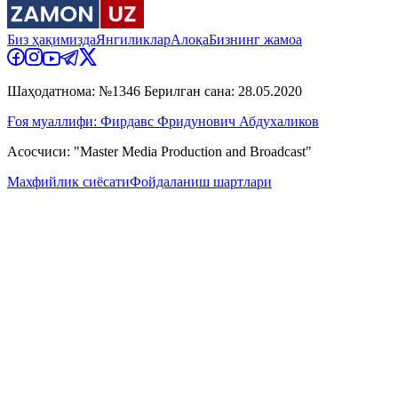
Биз ҳақимизда
Янгиликлар
Алоқа
Бизнинг жамоа
Шаҳодатнома: №1346 Берилган сана: 28.05.2020
Ғоя муаллифи: Фирдавс Фридунович Абдухаликов
Асосчиси: "Master Media Production and Broadcast"
Махфийлик сиёсати
Фойдаланиш шартлари