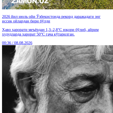
2026 йил июль ойи Ўзбекистонда рекорд даражадаги энг
иссиқ ойлардан бири бўлди
Ҳаво ҳарорати меъёрдан 1,3–2,8°C юқори бўлиб, айрим
ҳудудларда ҳарорат 50°C гача кўтарилган.
00:36 / 08.08.2026