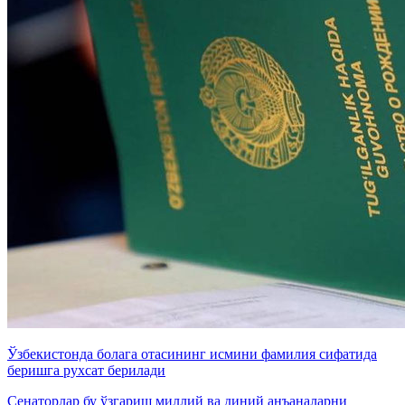
Ўзбекистонда болага отасининг исмини фамилия сифатида
беришга рухсат берилади
Сенаторлар бу ўзгариш миллий ва диний анъаналарни