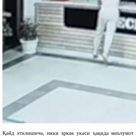
Қайд этилишича, икки эркак укаси ҳақида маълумот