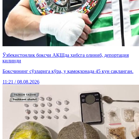
Ўзбекистонлик боксчи АҚШда ҳибсга олиниб, депортация
қилинди
Боксчининг сўзларига кўра, у қамоқхонада 45 кун сақланган.
11:21 / 08.08.2026