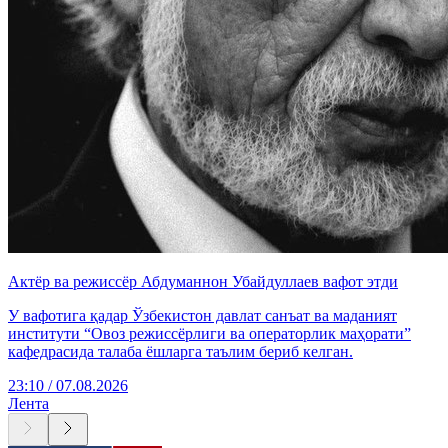
Актёр ва режиссёр Абдуманнон Убайдуллаев вафот этди
У вафотига қадар Ўзбекистон давлат санъат ва маданият
институти “Овоз режиссёрлиги ва операторлик маҳорати”
кафедрасида талаба ёшларга таълим бериб келган.
23:10 / 07.08.2026
Лента