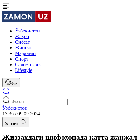
Ўзбекистон
Жаҳон
Сиёсат
Жиноят
Маданият
Спорт
Cаломатлик
Lifestyle
ўзб
Ўзбекистон
13:36 / 09.09.2024
Уланиш
Жиззахдаги шифохонада катта жанжал