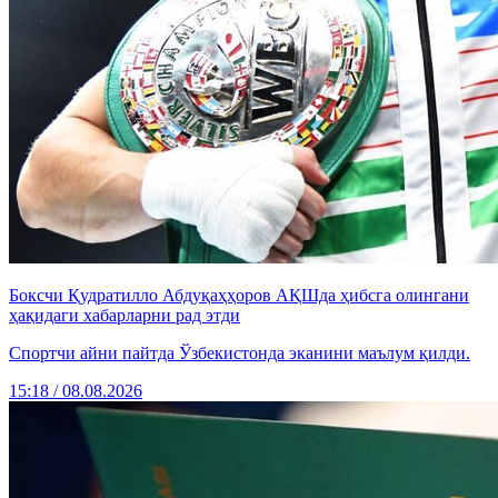
Боксчи Қудратилло Абдуқаҳҳоров АҚШда ҳибсга олингани
ҳақидаги хабарларни рад этди
Спортчи айни пайтда Ўзбекистонда эканини маълум қилди.
15:18 / 08.08.2026