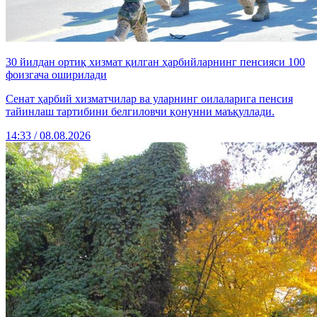
30 йилдан ортиқ хизмат қилган ҳарбийларнинг пенсияси 100
фоизгача оширилади
Сенат ҳарбий хизматчилар ва уларнинг оилаларига пенсия
тайинлаш тартибини белгиловчи қонунни маъқуллади.
14:33 / 08.08.2026