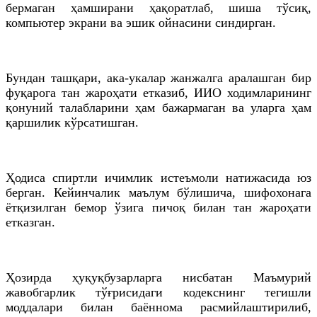
бермаган ҳамширани ҳақоратлаб, шиша тўсиқ,
компьютер экрани ва эшик ойнасини синдирган.
Бундан ташқари, ака-укалар жанжалга аралашган бир
фуқарога тан жароҳати етказиб, ИИО ходимларининг
қонуний талабларини ҳам бажармаган ва уларга ҳам
қаршилик кўрсатишган.
Ҳодиса спиртли ичимлик истеъмоли натижасида юз
берган. Кейинчалик маълум бўлишича, шифохонага
ётқизилган бемор ўзига пичоқ билан тан жароҳати
етказган.
Ҳозирда ҳуқуқбузарларга нисбатан Маъмурий
жавобгарлик тўғрисидаги кодекснинг тегишли
моддалари билан баённома расмийлаштирилиб,