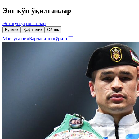
Энг кўп ўқилганлар
Энг кўп ўқилганлар
Кунлик
Ҳафталик
Ойлик
Мавзуга оид
Барчасини кўриш