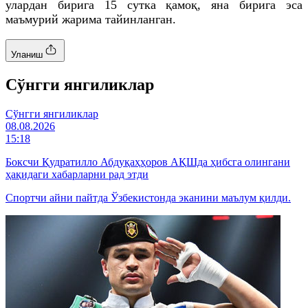
улардан бирига 15 сутка қамоқ, яна бирига эса
маъмурий жарима тайинланган.
Уланиш
Cўнгги янгиликлар
Cўнгги янгиликлар
08.08.2026
15:18
Боксчи Қудратилло Абдуқаҳҳоров АҚШда ҳибсга олингани
ҳақидаги хабарларни рад этди
Спортчи айни пайтда Ўзбекистонда эканини маълум қилди.