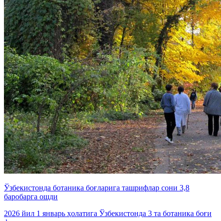
Ўзбекистонда ботаника боғларига ташрифлар сони 3,8
баробарга ошди
2026 йил 1 январь ҳолатига Ўзбекистонда 3 та ботаника боғи