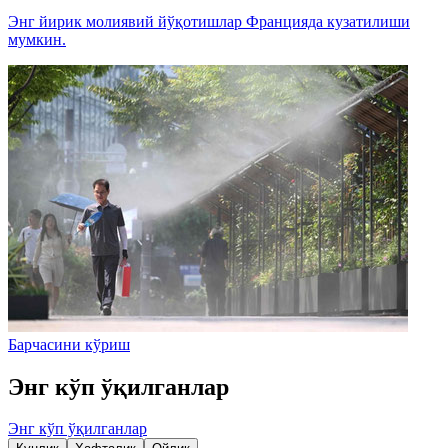
Энг йирик молиявий йўқотишлар Францияда кузатилиши
мумкин.
Барчасини кўриш
Энг кўп ўқилганлар
Энг кўп ўқилганлар