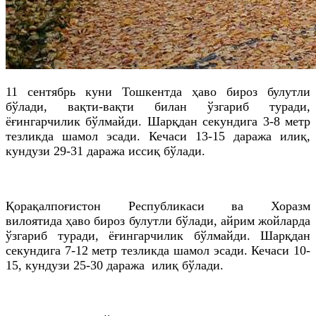
11 сентябрь куни Тошкентда ҳаво бироз булутли
бўлади, вақти-вақти билан ўзгариб туради,
ёғингарчилик бўлмайди. Шарқдан секундига 3-8 метр
тезликда шамол эсади. Кечаси 13-15 даража илиқ,
кундузи 29-31 даража иссиқ бўлади.
Қорақалпоғистон Республикаси ва Хоразм
вилоятида ҳаво бироз булутли бўлади, айрим жойларда
ўзгариб туради, ёғингарчилик бўлмайди. Шарқдан
секундига 7-12 метр тезликда шамол эсади. Кечаси 10-
15, кундузи 25-30 даража илиқ бўлади.