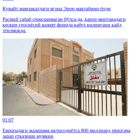
Қувайт мамлакатдаги ягона Эрон мактабини ёпди
Расмий сабаб очиқланмаган бўлса-да, қарор минтақадаги
кескин геосиёсий вазият фонида қабул қилингани қайд
этилмоқда.
01:07
Европадаги жазирама иқтисодиётга 800 миллиард еврогача
зарар етказиши мумкин