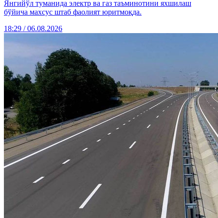
Янгийўл туманида электр ва газ таъминотини яхшилаш
бўйича махсус штаб фаолият юритмоқда.
18:29 / 06.08.2026