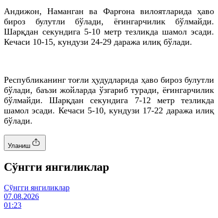
Андижон, Наманган ва Фарғона вилоятларида ҳаво
бироз булутли бўлади, ёғингарчилик бўлмайди.
Шарқдан секундига 5-10 метр тезликда шамол эсади.
Кечаси 10-15, кундузи 24-29 даража илиқ бўлади.
Республиканинг тоғли ҳудудларида ҳаво бироз булутли
бўлади, баъзи жойларда ўзгариб туради, ёғингарчилик
бўлмайди. Шарқдан секундига 7-12 метр тезликда
шамол эсади. Кечаси 5-10, кундузи 17-22 даража илиқ
бўлади.
Уланиш
Cўнгги янгиликлар
Cўнгги янгиликлар
07.08.2026
01:23