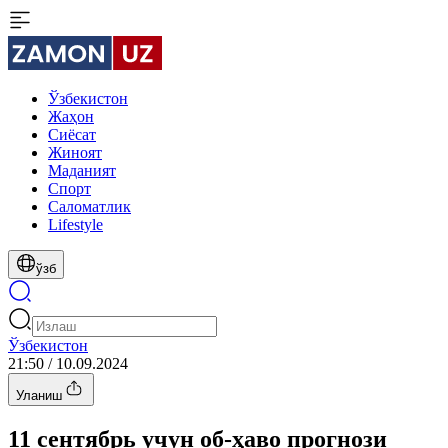
Ўзбекистон
Жаҳон
Сиёсат
Жиноят
Маданият
Спорт
Cаломатлик
Lifestyle
ўзб
Ўзбекистон
21:50 / 10.09.2024
Уланиш
11 сентябрь учун об-ҳаво прогнози