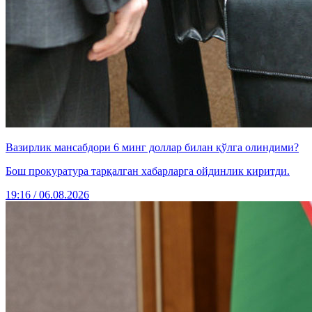
Вазирлик мансабдори 6 минг доллар билан қўлга олиндими?
Бош прокуратура тарқалган хабарларга ойдинлик киритди.
19:16 / 06.08.2026