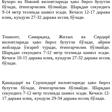
Бухоро ва Навоий вилоятларида ҳаво бироз булутли
бўлади, ёғингарчилик бўлмайди. Шарқдан секундига
9-14 метр тезликда шамол эсади. Кечаси 12-17 даража
илиқ, кундузи 27-32 даража иссиқ бўлади.
Тошкент, Самарқанд, Жиззах ва Сирдарё
вилоятларида ҳаво бироз булутли бўлади, айрим
жойларда ўзгариб туради, ёғингарчилик бўлмайди.
Шарқдан секундига 7-12 метр тезликда шамол эсади.
Кечаси 10-15 даража илиқ, кундузи 27-32 даража иссиқ
бўлади.
Қашқадарё ва Сурхондарё вилоятларида ҳаво бироз
булутли бўлади, ёғингарчилик бўлмайди. Шарқдан
секундига 7-12 метр тезликда шамол эсади. Кечаси 12-
17 даража илиқ, кундузи 29-34 даража иссиқ бўлади.