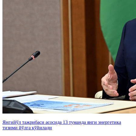
Янгийўл тажрибаси асосида 13 туманда янги энергетика
тизими йўлга қўйилади