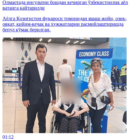
Олмаотада инсультни бошдан кечирган ўзбекистонлик аёл
ватанга қайтарилди
Аёлга Қозоғистон фуқароси томонидан яшаш жойи, озиқ-
овқат, кийим-кечак ва ҳужжатларни расмийлаштиришда
бепул кўмак берилган.
01:12