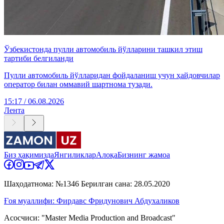
Ўзбекистонда пулли автомобиль йўлларини ташкил этиш
тартиби белгиланди
Пулли автомобиль йўлларидан фойдаланиш учун ҳайдовчилар
оператор билан оммавий шартнома тузади.
15:17 / 06.08.2026
Лента
Биз ҳақимизда
Янгиликлар
Алоқа
Бизнинг жамоа
Шаҳодатнома: №1346 Берилган сана: 28.05.2020
Ғоя муаллифи: Фирдавс Фридунович Абдухаликов
Асосчиси: "Master Media Production and Broadcast"