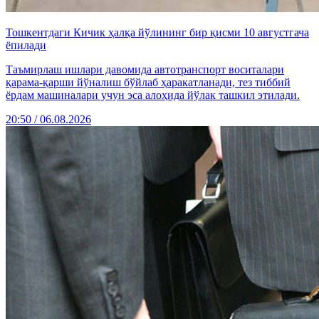
Тошкентдаги Кичик ҳалқа йўлининг бир қисми 10 августгача
ёпилади
Таъмирлаш ишлари давомида автотранспорт воситалари
қарама-қарши йўналиш бўйлаб ҳаракатланади, тез тиббий
ёрдам машиналари учун эса алоҳида йўлак ташкил этилади.
20:50 / 06.08.2026