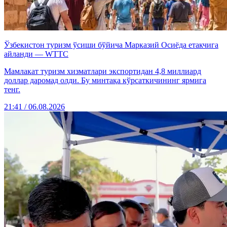
Ўзбекистон туризм ўсиши бўйича Марказий Осиёда етакчига
айланди — WTTC
Мамлакат туризм хизматлари экспортидан 4,8 миллиард
доллар даромад олди. Бу минтақа кўрсаткичининг ярмига
тенг.
21:41 / 06.08.2026