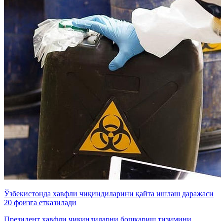
Ўзбекистонда хавфли чиқиндиларини қайта ишлаш даражаси
20 фоизга етказилади
Президент хавфли чиқиндиларни бошқариш тизимини