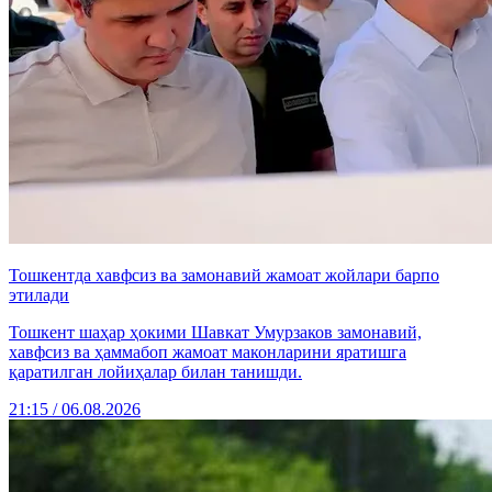
Тошкентда хавфсиз ва замонавий жамоат жойлари барпо
этилади
Тошкент шаҳар ҳокими Шавкат Умурзаков замонавий,
хавфсиз ва ҳаммабоп жамоат маконларини яратишга
қаратилган лойиҳалар билан танишди.
21:15 / 06.08.2026