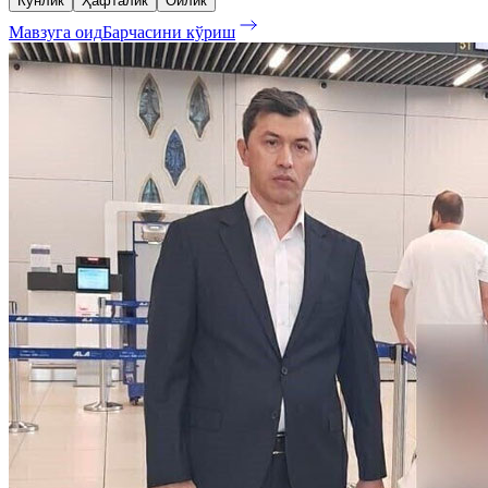
Кунлик
Ҳафталик
Ойлик
Мавзуга оид
Барчасини кўриш