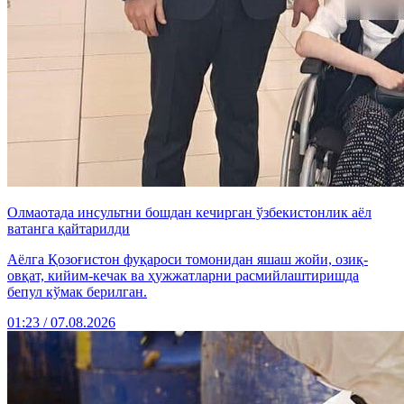
Олмаотада инсультни бошдан кечирган ўзбекистонлик аёл
ватанга қайтарилди
Аёлга Қозоғистон фуқароси томонидан яшаш жойи, озиқ-
овқат, кийим-кечак ва ҳужжатларни расмийлаштиришда
бепул кўмак берилган.
01:23 / 07.08.2026