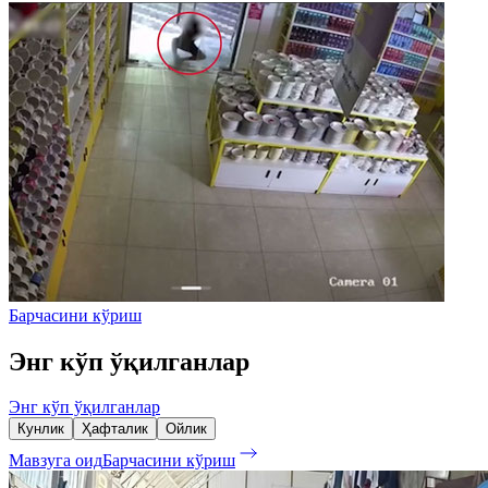
Барчасини кўриш
Энг кўп ўқилганлар
Энг кўп ўқилганлар
Кунлик
Ҳафталик
Ойлик
Мавзуга оид
Барчасини кўриш