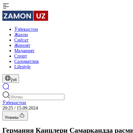
Ўзбекистон
Жаҳон
Сиёсат
Жиноят
Маданият
Спорт
Cаломатлик
Lifestyle
ўзб
Ўзбекистон
20:25 / 15.09.2024
Уланиш
Германия Канцлери Самарқандда расми