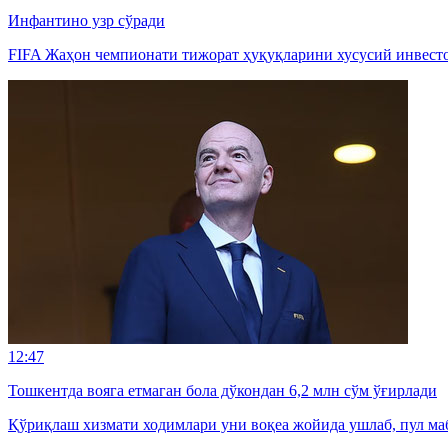
Инфантино узр сўради
FIFA Жаҳон чемпионати тижорат ҳуқуқларини хусусий инвестор
12:47
Тошкентда вояга етмаган бола дўкондан 6,2 млн сўм ўғирлади
Қўриқлаш хизмати ходимлари уни воқеа жойида ушлаб, пул маб