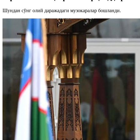
Шундан сўнг олий даражадаги музокаралар бошланди.