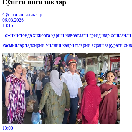
Cўнгги янгиликлар
Cўнгги янгиликлар
06.08.2026
13:15
Тожикистонда ҳижобга қарши навбатдаги “рейд”лар бошланди
Расмийлар тадбирни миллий қадриятларни асраш зарурати била
13:08