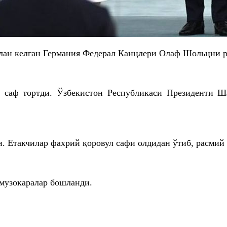
лан келган Германия Федерал Канцлери Олаф Шольцни р
л саф тортди. Ўзбекистон Республикаси Президенти 
. Етакчилар фахрий қоровул сафи олдидан ўтиб, расмий 
 музокаралар бошланди.