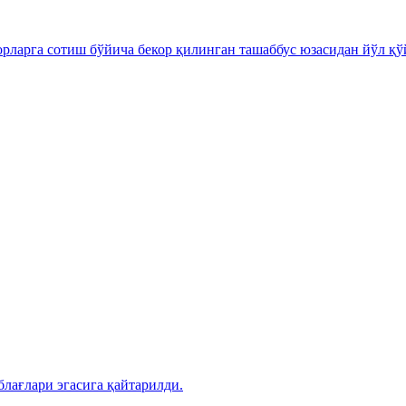
ларга сотиш бўйича бекор қилинган ташаббус юзасидан йўл қўй
лағлари эгасига қайтарилди.