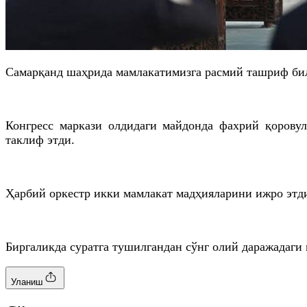
Самарқанд шаҳрида мамлакатимизга расмий ташриф би
Конгресс маркази олдидаги майдонда фахрий қорову
таклиф этди.
Ҳарбий оркестр икки мамлакат мадҳияларини ижро этди
Биргаликда суратга тушилгандан сўнг олий даражадаги
Уланиш