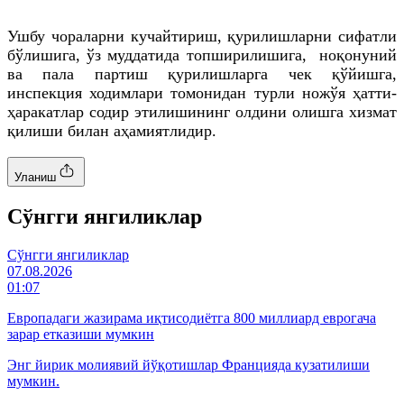
Ушбу чораларни кучайтириш, қурилишларни сифатли
бўлишига, ўз муддатида топширилишига, ноқонуний
ва пала партиш қурилишларга чек қўйишга,
инспекция ходимлари томонидан турли ножўя
ҳатти
-
ҳаракатлар содир этилишининг олдини олишга хизмат
қилиши билан аҳамиятлидир.
Уланиш
Cўнгги янгиликлар
Cўнгги янгиликлар
07.08.2026
01:07
Европадаги жазирама иқтисодиётга 800 миллиард еврогача
зарар етказиши мумкин
Энг йирик молиявий йўқотишлар Францияда кузатилиши
мумкин.