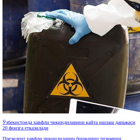
Ўзбекистонда хавфли чиқиндиларини қайта ишлаш даражаси
20 фоизга етказилади
Президент хавфли чиқиндиларни бошқариш тизимини