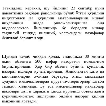
Таъкидлаш керакки, шу йилнинг 23
сентябр
куни
давлатимиз раҳбари раислигида бўлиб ўтган қурилиш
индустрияси ва қурилиш материалларини ишлаб
чиқаришни янада ривожлантиришга оид
видеоселектор йиғилишида бу борадаги ишлар
таҳлилий танқид қилиниб, келгусидаги вазифалар
белгилаб берилган эди.
Шундан келиб чиққан ҳолда, эндиликда 30 мингга
яқин объектга 500 нафар назоратчи номма-ном
бириктирилади. Ҳар бир объект бўйича кундалик
назорат ишлари кучайтирилади. Аниқланган хато ва
камчиликларни жойида бартараф этиш мақсадида
ҳудудий инспекцияларда қурувчи-операторлар штаби
ташкил қилинади. Бу эса инспекциялар мансабдор
шахслари
ҳатти
ҳаракати ҳамда қурилиш объектидаги
қурилиш-монтаж ишларини онлайн назорат қилиш
имконини яратади.