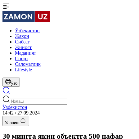
Ўзбекистон
Жаҳон
Сиёсат
Жиноят
Маданият
Спорт
Cаломатлик
Lifestyle
ўзб
Ўзбекистон
14:42 / 27.09.2024
Уланиш
30 мингга яқин объектга 500 нафар