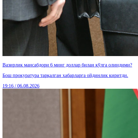
Вазирлик мансабдори 6 минг доллар билан қўлга олиндими?
Бош прокуратура тарқалган хабарларга ойдинлик киритди.
19:16 / 06.08.2026