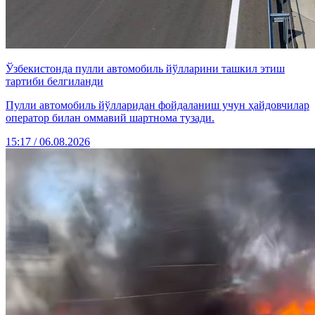
Ўзбекистонда пулли автомобиль йўлларини ташкил этиш
тартиби белгиланди
Пулли автомобиль йўлларидан фойдаланиш учун ҳайдовчилар
оператор билан оммавий шартнома тузади.
15:17 / 06.08.2026