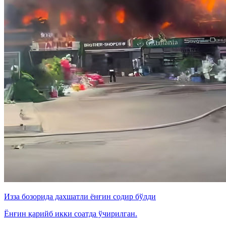
Изза бозорида дахшатли ёнғин содир бўлди
Ёнғин қарийб икки соатда ўчирилган.