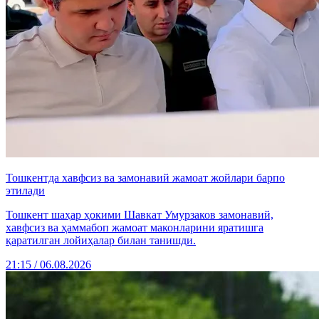
Тошкентда хавфсиз ва замонавий жамоат жойлари барпо
этилади
Тошкент шаҳар ҳокими Шавкат Умурзаков замонавий,
хавфсиз ва ҳаммабоп жамоат маконларини яратишга
қаратилган лойиҳалар билан танишди.
21:15 / 06.08.2026