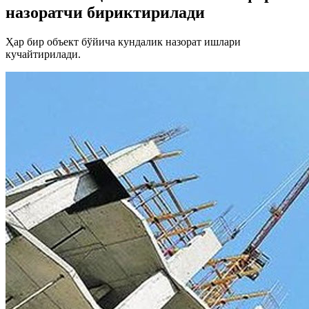
назоратчи бириктирилади
Ҳар бир объект бўйича кундалик назорат ишлари
кучайтирилади.