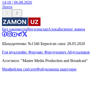
14:18 / 06.08.2026
Лента
Биз ҳақимизда
Янгиликлар
Алоқа
Бизнинг жамоа
Шаҳодатнома: №1346 Берилган сана: 28.05.2020
Ғоя муаллифи: Фирдавс Фридунович Абдухаликов
Асосчиси: "Master Media Production and Broadcast"
Махфийлик сиёсати
Фойдаланиш шартлари