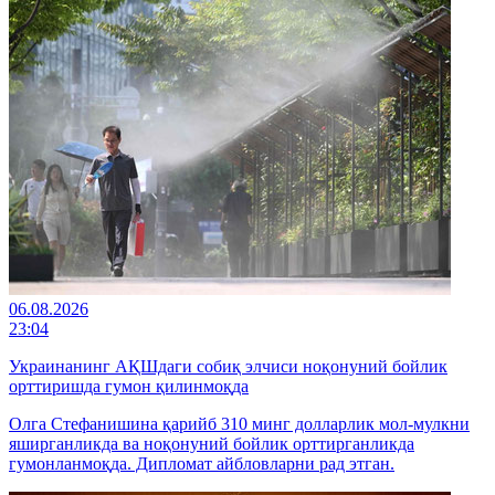
06.08.2026
23:04
Украинанинг АҚШдаги собиқ элчиси ноқонуний бойлик
орттиришда гумон қилинмоқда
Олга Стефанишина қарийб 310 минг долларлик мол-мулкни
яширганликда ва ноқонуний бойлик орттирганликда
гумонланмоқда. Дипломат айбловларни рад этган.