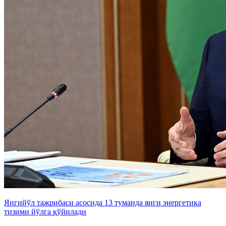
Янгийўл тажрибаси асосида 13 туманда янги энергетика
тизими йўлга қўйилади