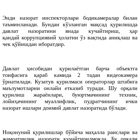
Энди назорат инспекторлари бодикамералар билан
таъминланади. Бундан кўзланган мақсад қурилишда
давлат назоратини янада кучайтириш, ҳар
қандай коррупциявий ҳолатни ўз вақтида аниқлаш ва
чек қўйишдан иборатдир.
Давлат ҳисобидан қурилаётган барча объектга
тоифасига қараб камида 2
тадан
видеокамера
ўрнатилади. Кузатув қурилмаси операторлар штабига
маълумотларни онлайн етказиб туради. Шу орқали
қурилиш жараёнлари, буюртмачининг техник,
лойиҳачининг муаллифлик, пудратчининг ички
назорат ишлари доимий давлат назоратида бўлади.
Ноқонуний қурилишлар бўйича маҳалла раислари ва
жамоатчилик назорати кучайтирилмоқда. Бу орқали