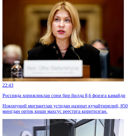
22:43
Россияда хорижликлар сони бир йилда 8,6 фоизга камайди
Ноқонуний мигрантлар устидан назорат кучайтирилиб, 850
мингдан ортиқ киши махсус реестрга киритилган.