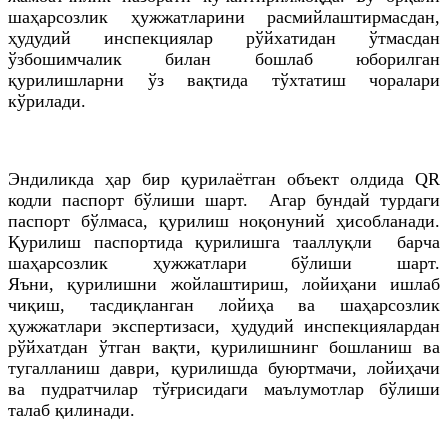
шаҳарсозлик ҳужжатларини расмийлаштирмасдан,
ҳудудий инспекциялар рўйхатидан ўтмасдан
ўзбошимчалик билан бошлаб юборилган
қурилишларни ўз вақтида тўхтатиш чоралари
кўрилади.
Эндиликда ҳар бир қурилаётган объект олдида QR
кодли паспорт бўлиши шарт. Агар бундай турдаги
паспорт бўлмаса, қурилиш ноқонуний ҳисобланади.
Қурилиш паспортида қурилишга тааллуқли барча
шаҳарсозлик ҳужжатлари бўлиши шарт.
Яъни, қурилишни жойлаштириш, лойиҳани ишлаб
чиқиш, тасдиқланган лойиҳа ва шаҳарсозлик
ҳужжатлари экспертизаси, ҳудудий инспекциялардан
рўйхатдан ўтган вақти, қурилишнинг бошланиш ва
тугалланиш даври, қурилишда буюртмачи, лойиҳачи
ва пудратчилар тўғрисидаги маълумотлар бўлиши
талаб қилинади.