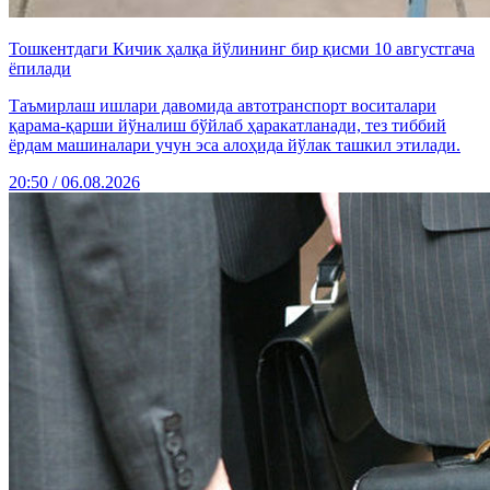
Тошкентдаги Кичик ҳалқа йўлининг бир қисми 10 августгача
ёпилади
Таъмирлаш ишлари давомида автотранспорт воситалари
қарама-қарши йўналиш бўйлаб ҳаракатланади, тез тиббий
ёрдам машиналари учун эса алоҳида йўлак ташкил этилади.
20:50 / 06.08.2026