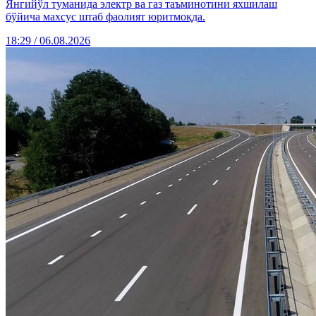
Янгийўл туманида электр ва газ таъминотини яхшилаш
бўйича махсус штаб фаолият юритмоқда.
18:29 / 06.08.2026