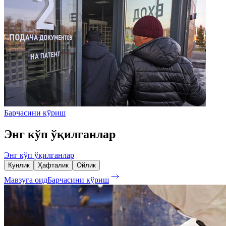
Барчасини кўриш
Энг кўп ўқилганлар
Энг кўп ўқилганлар
Кунлик
Ҳафталик
Ойлик
Мавзуга оид
Барчасини кўриш