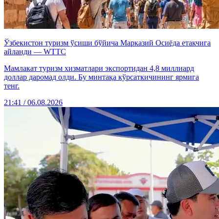
Ўзбекистон туризм ўсиши бўйича Марказий Осиёда етакчига
айланди — WTTC
Мамлакат туризм хизматлари экспортидан 4,8 миллиард
доллар даромад олди. Бу минтақа кўрсаткичининг ярмига
тенг.
21:41 / 06.08.2026