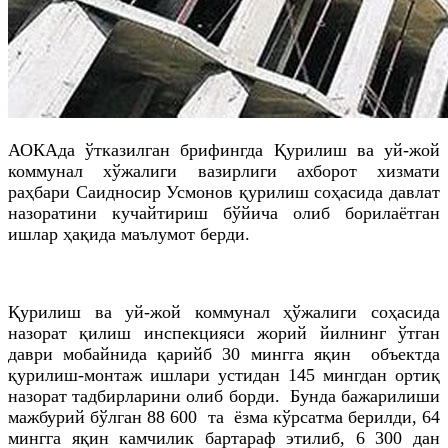
АОКАда
ўтказилган брифингда Қурилиш ва уй-жой
коммунал хўжалиги вазирлиги ахборот хизмати
раҳбари Саидносир
Усмонов
қурилиш соҳасида давлат
назоратини кучайтириш бўйича олиб борилаётган
ишлар ҳақида маълумот берди.
Қурилиш ва уй-жой коммунал ҳўжалиги соҳасида
назорат қилиш инспекцияси жорий йилнинг ўтган
даври мобайнида қарийб 30 мингга яқин объектда
қурилиш-монтаж ишлари устидан 145 мингдан ортиқ
назорат тадбирларини олиб борди. Бунда бажарилиши
мажбурий бўлган 88 600
та
ёзма кўрсатма берилди, 64
мингга яқин камчилик бартараф этилиб, 6 300 дан