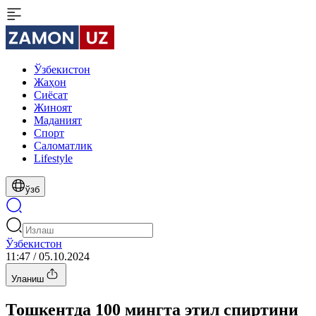
Ўзбекистон
Жаҳон
Сиёсат
Жиноят
Маданият
Спорт
Cаломатлик
Lifestyle
ўзб
Ўзбекистон
11:47 / 05.10.2024
Уланиш
Тошкентда 100 мингта этил спиртини