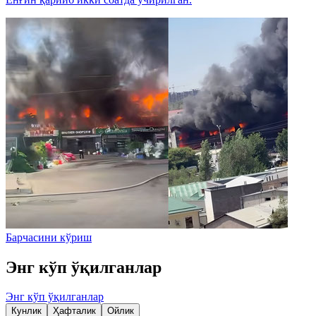
Барчасини кўриш
Энг кўп ўқилганлар
Энг кўп ўқилганлар
Кунлик
Ҳафталик
Ойлик