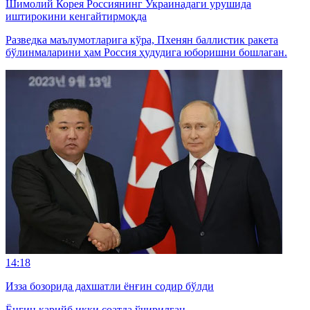
Шимолий Корея Россиянинг Украинадаги урушида
иштирокини кенгайтирмоқда
Разведка маълумотларига кўра, Пхенян баллистик ракета
бўлинмаларини ҳам Россия ҳудудига юборишни бошлаган.
14:18
Изза бозорида дахшатли ёнғин содир бўлди
Ёнғин қарийб икки соатда ўчирилган.