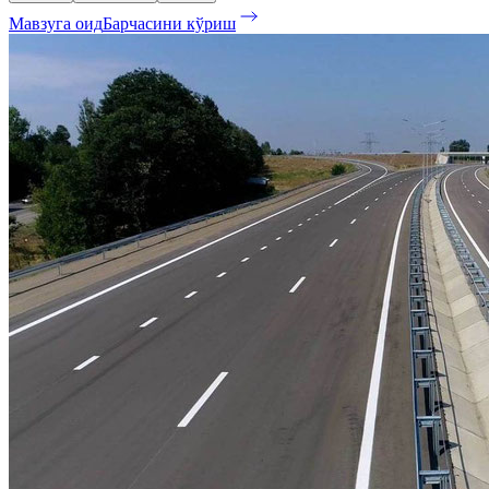
Мавзуга оид
Барчасини кўриш