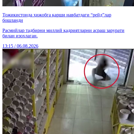
Тожикистонда ҳижобга қарши навбатдаги “рейд”лар
бошланди
Расмийлар тадбирни миллий қадриятларни асраш зарурати
билан изоҳлаган.
13:15 / 06.08.2026