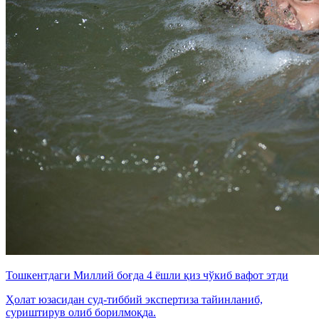
Тошкентдаги Миллий боғда 4 ёшли қиз чўкиб вафот этди
Ҳолат юзасидан суд-тиббий экспертиза тайинланиб,
суриштирув олиб борилмоқда.