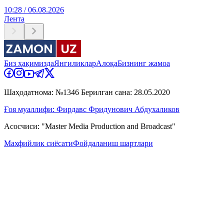
10:28 / 06.08.2026
Лента
Биз ҳақимизда
Янгиликлар
Алоқа
Бизнинг жамоа
Шаҳодатнома: №1346 Берилган сана: 28.05.2020
Ғоя муаллифи: Фирдавс Фридунович Абдухаликов
Асосчиси: "Master Media Production and Broadcast"
Махфийлик сиёсати
Фойдаланиш шартлари