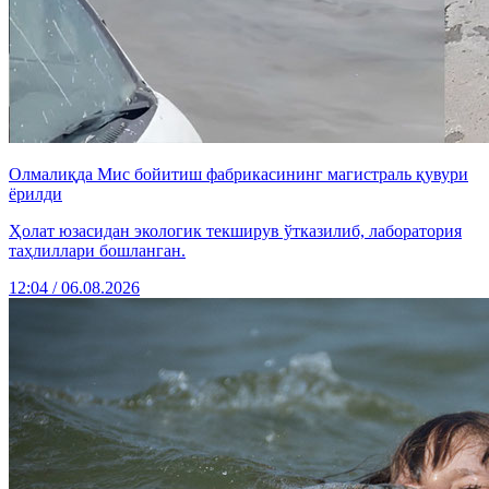
Олмалиқда Мис бойитиш фабрикасининг магистраль қувури
ёрилди
Ҳолат юзасидан экологик текширув ўтказилиб, лаборатория
таҳлиллари бошланган.
12:04 / 06.08.2026