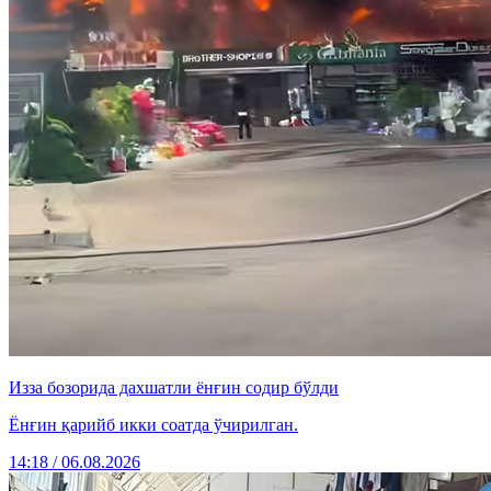
Изза бозорида дахшатли ёнғин содир бўлди
Ёнғин қарийб икки соатда ўчирилган.
14:18 / 06.08.2026