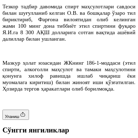
Тезкор тадбир давомида спирт маҳсулотлари савдоси
билан шуғулланиб келган О.В. ва бошқалар ўзаро тил
бириктириб, Фарғона вилоятидан олиб келинган
жами 100 минг дона тиббиёт этил спиртини фуқаро
Я.И.га 8 300 АҚШ долларига сотган вақтида ашёвий
далиллар билан ушланган.
Мазкур ҳолат юзасидан ЖКнинг 186-1-моддаси (этил
спирти, алкоголли маҳсулот ва тамаки маҳсулотини
қонунга хилоф равишда ишлаб чиқариш ёки
муомалага киритиш) билан жиноят иши қўзғатилган.
Ҳозирда тергов ҳаракатлари олиб борилмоқда.
Уланиш
Cўнгги янгиликлар