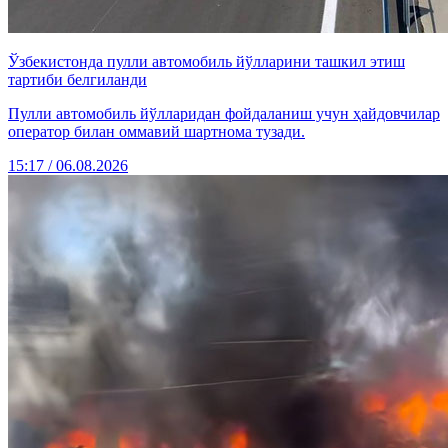
Ўзбекистонда пулли автомобиль йўлларини ташкил этиш
тартиби белгиланди
Пулли автомобиль йўлларидан фойдаланиш учун ҳайдовчилар
оператор билан оммавий шартнома тузади.
15:17 / 06.08.2026