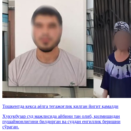
Тошкентда кекса аёлга тегажоғлик қилган йигит қамалди
Ҳуқуқбузар суд мажлисида айбини тан олиб, қилмишидан
пушаймонлигини билдирган ва суддан енгиллик беришни
сўраган.