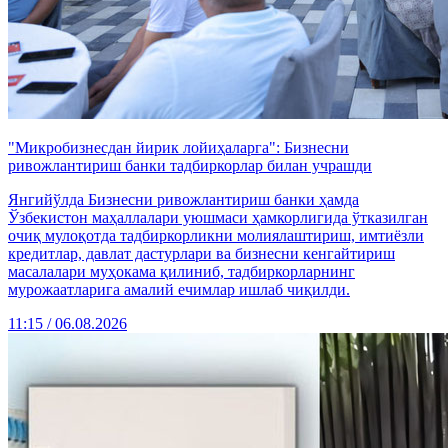
"Микробизнесдан йирик лойиҳаларга": Бизнесни
ривожлантириш банки тадбиркорлар билан учрашди
Янгийўлда Бизнесни ривожлантириш банки ҳамда
Ўзбекистон маҳаллалари уюшмаси ҳамкорлигида ўтказилган
очиқ мулоқотда тадбиркорликни молиялаштириш, имтиёзли
кредитлар, давлат дастурлари ва бизнесни кенгайтириш
масалалари муҳокама қилиниб, тадбиркорларнинг
мурожаатларига амалий ечимлар ишлаб чиқилди.
11:15 / 06.08.2026