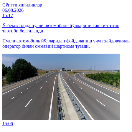
Cўнгги янгиликлар
06.08.2026
15:17
Ўзбекистонда пулли автомобиль йўлларини ташкил этиш
тартиби белгиланди
Пулли автомобиль йўлларидан фойдаланиш учун ҳайдовчилар
оператор билан оммавий шартнома тузади.
15:06