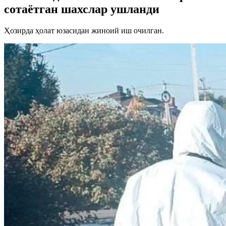
сотаётган шахслар ушланди
Ҳозирда ҳолат юзасидан жиноий иш очилган.