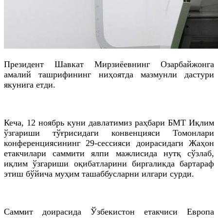
Президент Шавкат Мирзиёевнинг Озарбайжонга
амалий ташрифининг ниҳоятда мазмунли дастури
якунига етди.
Кеча, 12 ноябрь куни давлатимиз раҳбари БМТ Иқлим
ўзгариши тўғрисидаги конвенцияси Томонлари
конференциясининг 29-сессияси доирасидаги Жаҳон
етакчилари саммити ялпи мажлисида нутқ сўзлаб,
иқлим ўзгариши оқибатларини биргаликда бартараф
этиш бўйича муҳим ташаббусларни илгари сурди.
Саммит доирасида Ўзбекистон етакчиси Европа