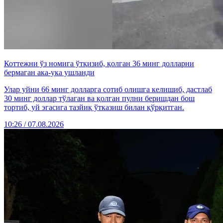
Коттежни ўз номига ўтқизиб, қолган 36 минг долларни
бермаган ака-ука ушланди
Улар уйни 66 минг долларга сотиб олишга келишиб, дастлаб
30 минг доллар тўлаган ва қолган пулни беришдан бош
тортиб, уй эгасига тазйиқ ўтказиш билан қўрқитган.
10:26 / 07.08.2026