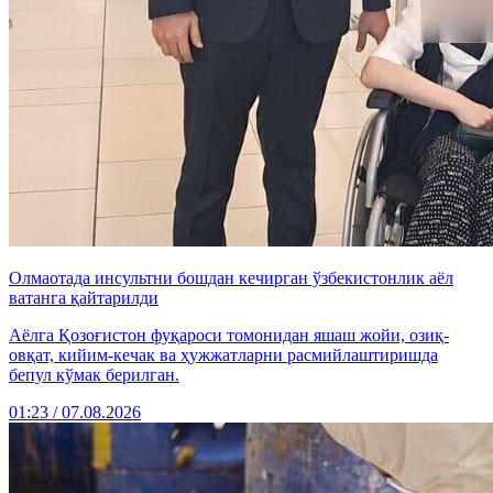
Олмаотада инсультни бошдан кечирган ўзбекистонлик аёл
ватанга қайтарилди
Аёлга Қозоғистон фуқароси томонидан яшаш жойи, озиқ-
овқат, кийим-кечак ва ҳужжатларни расмийлаштиришда
бепул кўмак берилган.
01:23 / 07.08.2026