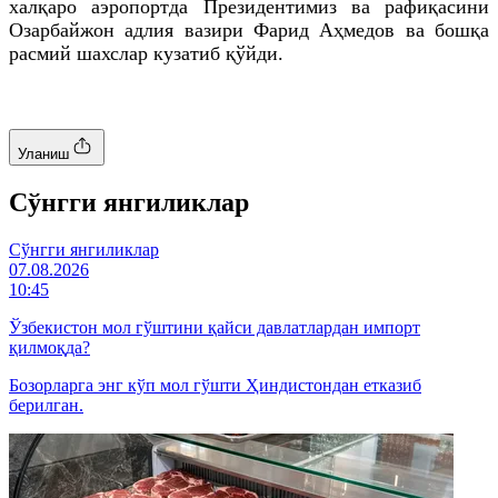
халқаро аэропортда Президентимиз ва рафиқасини
Озарбайжон адлия вазири
Фарид
Аҳмедов
ва бошқа
расмий шахслар кузатиб қўйди.
Уланиш
Cўнгги янгиликлар
Cўнгги янгиликлар
07.08.2026
10:45
Ўзбекистон мол гўштини қайси давлатлардан импорт
қилмоқда?
Бозорларга энг кўп мол гўшти Ҳиндистондан етказиб
берилган.