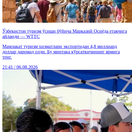
Ўзбекистон туризм ўсиши бўйича Марказий Осиёда етакчига
айланди — WTTC
Мамлакат туризм хизматлари экспортидан 4,8 миллиард
доллар даромад олди. Бу минтақа кўрсаткичининг ярмига
тенг.
21:41 / 06.08.2026