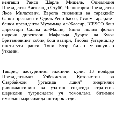
кенгаши Раиси
Шарль
Мишель
,
Финляндия
Президенти Александр
Стубб
,
Черногория
Президенти
Яков
Милатович
, Европа тикланиш ва тараққиёт
банки президенти
Одиль
-
Рено
Бассо
, Ислом тараққиёт
банки президенти Муҳаммад ал-
Жассир
, ICESCO бош
директори Салим ал-Малик, Яшил иқлим фонди
ижрочи директори
Мафальда
Дуэрте
ва Буюк
Британиянинг собиқ бош вазири, Глобал ўзгаришлар
институти раиси Тони
Блэр
билан учрашувлар
ўтказди.
Ташриф дастурининг иккинчи куни, 13 ноябрда
Президентимиз Ўзбекистон, Қозоғистон ва
Озарбайжон ўртасида "яшил" энергияни
ривожлантириш ва узатиш соҳасида стратегик
шериклик тўғрисидаги уч томонлама битимни
имзолаш маросимида иштирок этди.