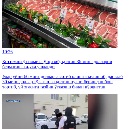
10:26
Коттежни ўз номига ўтқизиб, қолган 36 минг долларни
бермаган ака-ука ушланди
Улар уйни 66 минг долларга сотиб олишга келишиб, дастлаб
30 минг доллар тўлаган ва қолган пулни беришдан бош
тортиб, уй эгасига тазйиқ ўтказиш билан қўрқитган.