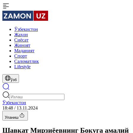
Ўзбекистон
Жаҳон
Сиёсат
Жиноят
Маданият
Спорт
Cаломатлик
Lifestyle
ўзб
Ўзбекистон
18:48 / 13.11.2024
Уланиш
Шавкат Мирзиёевнинг Бокуга амалий