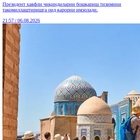
Президент хавфли чиқиндиларни бошқариш тизимини
такомиллаштиришга оид қарорни имзолади.
21:57 / 06.08.2026