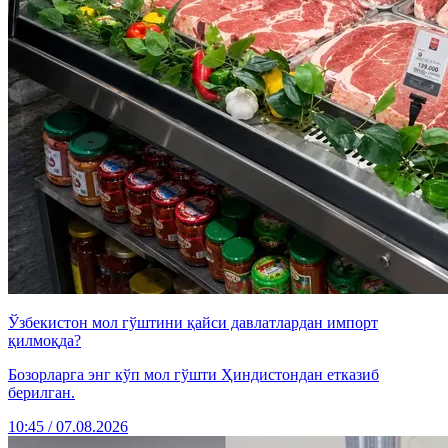
Ўзбекистон мол гўштини қайси давлатлардан импорт
қилмоқда?
Бозорларга энг кўп мол гўшти Ҳиндистондан етказиб
берилган.
10:45 / 07.08.2026