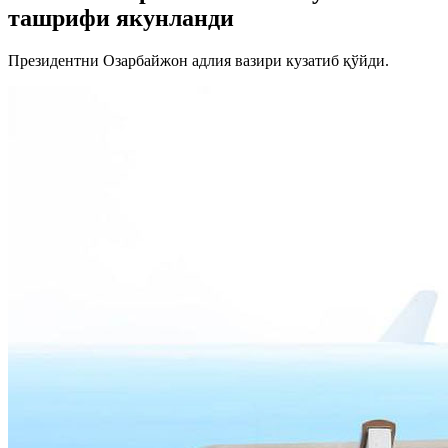
ташрифи якунланди
Президентни Озарбайжон адлия вазири кузатиб қўйди.