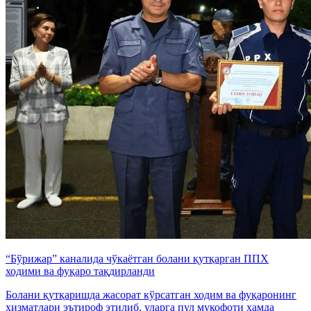
“Бўрижар” каналида чўкаётган болани қутқарган ППХ
ходими ва фуқаро тақдирланди
Болани қутқаришда жасорат кўрсатган ходим ва фуқаронинг
хизматлари эътироф этилиб, уларга пул мукофоти ҳамда