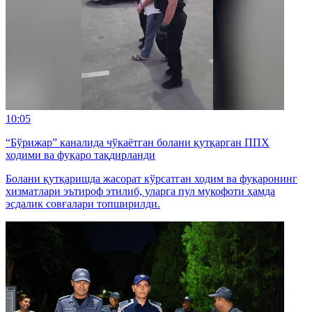
10:05
“Бўрижар” каналида чўкаётган болани қутқарган ППХ
ходими ва фуқаро тақдирланди
Болани қутқаришда жасорат кўрсатган ходим ва фуқаронинг
хизматлари эътироф этилиб, уларга пул мукофоти ҳамда
эсдалик совғалари топширилди.