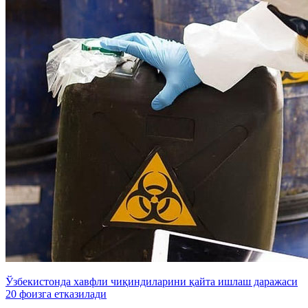
Ўзбекистонда хавфли чиқиндиларини қайта ишлаш даражаси
20 фоизга етказилади