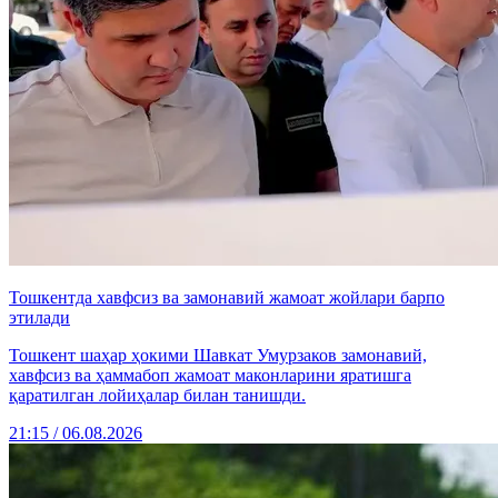
Тошкентда хавфсиз ва замонавий жамоат жойлари барпо
этилади
Тошкент шаҳар ҳокими Шавкат Умурзаков замонавий,
хавфсиз ва ҳаммабоп жамоат маконларини яратишга
қаратилган лойиҳалар билан танишди.
21:15 / 06.08.2026