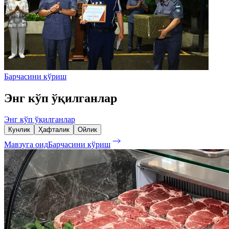
Барчасини кўриш
Энг кўп ўқилганлар
Энг кўп ўқилганлар
Кунлик
Ҳафталик
Ойлик
Мавзуга оид
Барчасини кўриш