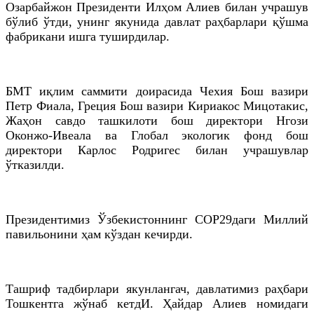
Озарбайжон Президенти Илҳом
Алиев
билан учрашув
бўлиб ўтди, унинг якунида давлат раҳбарлари қўшма
фабрикани ишга туширдилар.
БМТ иқлим саммити доирасида Чехия Бош вазири
Петр
Фиала
,
Греция
Бош вазири
Кириакос
Мицотакис
,
Жаҳон савдо ташкилоти бош директори
Нгози
Оконжо
-
Ивеала
ва Глобал экологик фонд бош
директори
Карлос
Родригес
билан учрашувлар
ўтказилди.
Президентимиз Ўзбекистоннинг CОP29даги Миллий
павильонини ҳам кўздан кечирди.
Ташриф тадбирлари
якунлангач
, давлатимиз раҳбари
Тошкентга жўнаб
кетдИ
. Ҳайдар
Алиев
номидаги