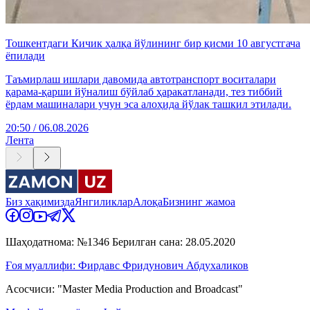
Тошкентдаги Кичик ҳалқа йўлининг бир қисми 10 августгача
ёпилади
Таъмирлаш ишлари давомида автотранспорт воситалари
қарама-қарши йўналиш бўйлаб ҳаракатланади, тез тиббий
ёрдам машиналари учун эса алоҳида йўлак ташкил этилади.
20:50 / 06.08.2026
Лента
Биз ҳақимизда
Янгиликлар
Алоқа
Бизнинг жамоа
Шаҳодатнома: №1346 Берилган сана: 28.05.2020
Ғоя муаллифи: Фирдавс Фридунович Абдухаликов
Асосчиси: "Master Media Production and Broadcast"