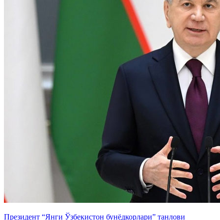
Президент “Янги Ўзбекистон бунёдкорлари” танлови