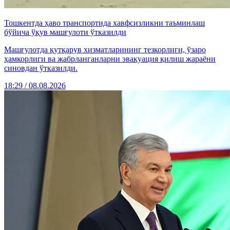
Тошкентда ҳаво транспортида хавфсизликни таъминлаш
бўйича ўқув машғулоти ўтказилди
Машғулотда қутқарув хизматларининг тезкорлиги, ўзаро
ҳамкорлиги ва жабрланганларни эвакуация қилиш жараёни
синовдан ўтказилди.
18:29 / 08.08.2026