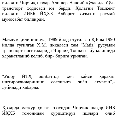
вилояти Чирчиқ шаҳар Алишер Навоий кўчасида йўл-
транспорт ҳодисаси юз берди. Ҳолатни Тошкент
вилояти ИИББ ЙҲХБ Ахборот хизмати расмий
муносабат билдирди.
Маълум қилинишича, 1989 йилда туғилган Қ.Б ва 1990
йилда туғилган Х.М. иккаласи ҳам “Matiz" русумли
транспорт воситаларида Чирчиқ-Тошкент йўналишида
ҳаракатланиб келиб, бир- бирига урилган.
"Ушбу ЙТҲ оқибатида ҳеч қайси ҳаракат
иштирокчиларининг соғлиғига зиён етмаган",-
дейилади хабарда.
Ҳозирда мазкур ҳолат юзасидан Чирчиқ шаҳар ИИБ
ЙҲХБ томонидан суриштирув ишлари олиб