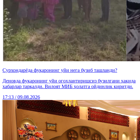
Сурхондарёда фуқаронинг уйи нега бузиб ташланди?
Деновда фуқаронинг уйи огоҳлантиришсиз бузилгани ҳақида
хабарлар тарқалди. Вилоят МИБ ҳолатга ойдинлик киритди.
17:13 / 09.08.2026