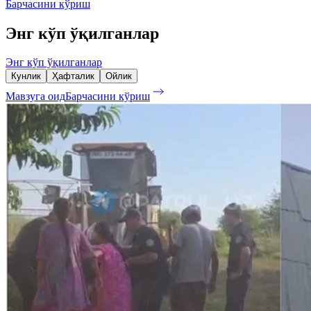
Барчасини кўриш
Энг кўп ўқилганлар
Энг кўп ўқилганлар
Кунлик
Ҳафталик
Ойлик
Мавзуга оид
Барчасини кўриш