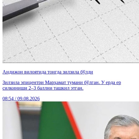
Андижон вилоятида тонгда зилзила бўлди
Зилзила эпицентри Марҳамат тумани бўлган. У ерда ер
силкиниши 2–3 баллни ташкил этган.
08:54 / 09.08.2026