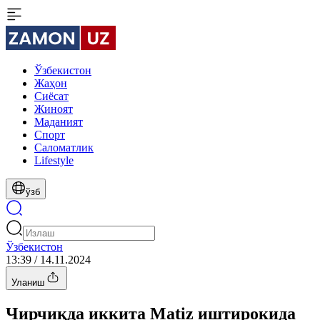
Ўзбекистон
Жаҳон
Сиёсат
Жиноят
Маданият
Спорт
Cаломатлик
Lifestyle
ўзб
Ўзбекистон
13:39 / 14.11.2024
Уланиш
Чирчиқда иккита Matiz иштирокида