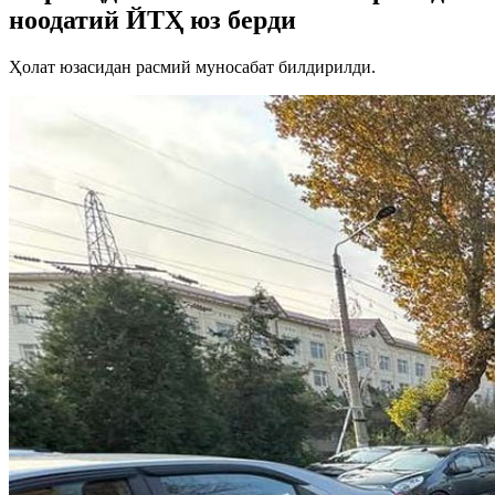
ноодатий ЙТҲ юз берди
Ҳолат юзасидан расмий муносабат билдирилди.