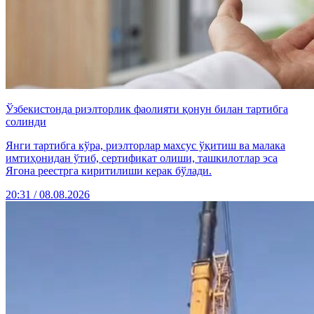
Ўзбекистонда риэлторлик фаолияти қонун билан тартибга
солинди
Янги тартибга кўра, риэлторлар махсус ўқитиш ва малака
имтиҳонидан ўтиб, сертификат олиши, ташкилотлар эса
Ягона реестрга киритилиши керак бўлади.
20:31 / 08.08.2026