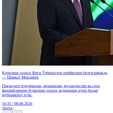
Қурилиш соҳаси Янги Ўзбекистон қиёфасини белгиламоқда
— Шавкат Мирзиёев
Президент қурувчилар, меъморлар, муҳандислар ва соҳа
фахрийларини Қурилиш соҳаси ходимлари куни билан
муборакбод этди.
16:33 / 08.08.2026
Лента