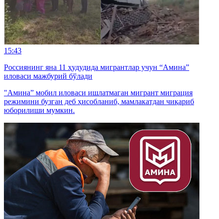
15:43
Россиянинг яна 11 ҳудудида мигрантлар учун “Амина”
иловаси мажбурий бўлади
"Амина” мобил иловаси ишлатмаган мигрант миграция
режимини бузган деб ҳисобланиб, мамлакатдан чиқариб
юборилиши мумкин.