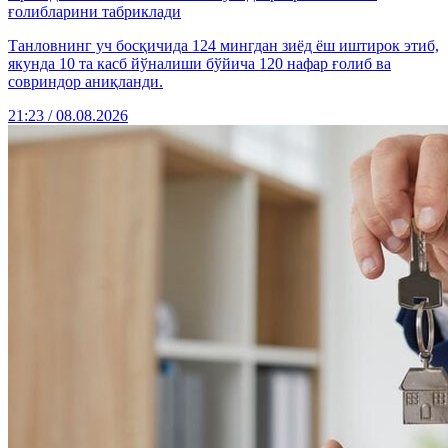
ғолибларини табриклади
Танловнинг уч босқичида 124 мингдан зиёд ёш иштирок этиб,
якунда 10 та касб йўналиши бўйича 120 нафар ғолиб ва
совриндор аниқланди.
21:23 / 08.08.2026