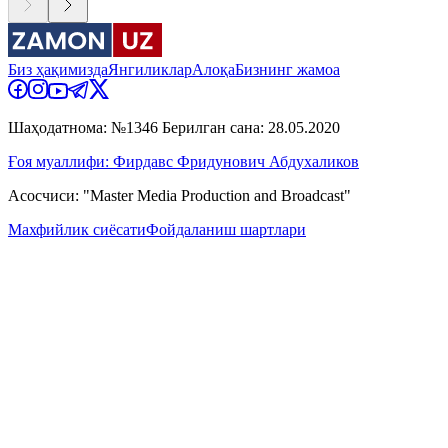
Биз ҳақимизда
Янгиликлар
Алоқа
Бизнинг жамоа
Шаҳодатнома: №1346 Берилган сана: 28.05.2020
Ғоя муаллифи: Фирдавс Фридунович Абдухаликов
Асосчиси: "Master Media Production and Broadcast"
Махфийлик сиёсати
Фойдаланиш шартлари