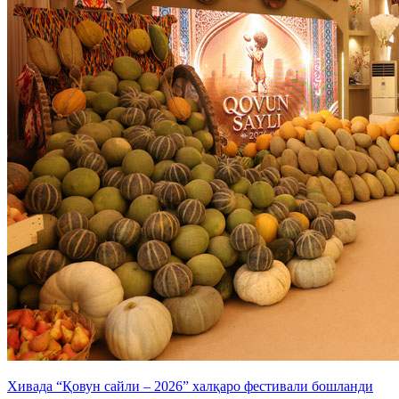
Хивада “Қовун сайли – 2026” халқаро фестивали бошланди