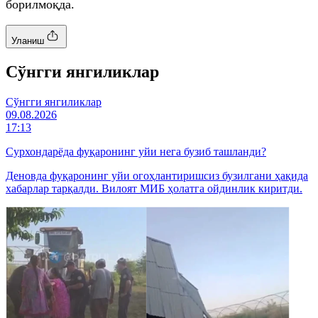
борилмоқда.
Уланиш
Cўнгги янгиликлар
Cўнгги янгиликлар
09.08.2026
17:13
Сурхондарёда фуқаронинг уйи нега бузиб ташланди?
Деновда фуқаронинг уйи огоҳлантиришсиз бузилгани ҳақида
хабарлар тарқалди. Вилоят МИБ ҳолатга ойдинлик киритди.