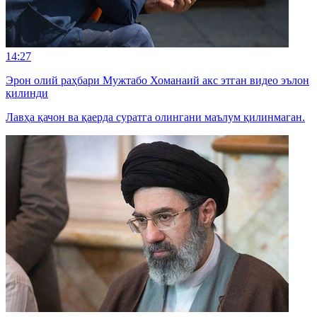
14:27
Эрон олий раҳбари Мужтабо Хоманаий акс этган видео эълон
қилинди
Лавҳа қачон ва қаерда суратга олингани маълум қилинмаган.