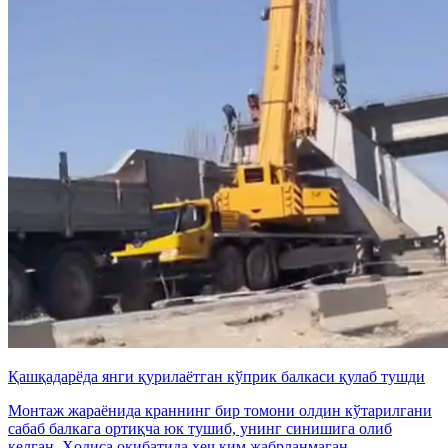
Қашқадарёда янги қурилаётган кўприк балкаси қулаб тушди
Монтаж жараёнида краннинг бир томони олдин кўтарилгани
сабаб балкага ортиқча юк тушиб, унинг синишига олиб
келган. Ҳодиса оқибатида ҳеч ким жабрланмаган.