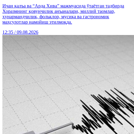
Ичан қалъа ва “Арда Хива” мажмуасида ўтаётган тадбирда
Хоразмнинг қовунчилик анъаналари, миллий таомлар,
ҳунармандчилик, фольклор, мусиқа ва гастрономик
маҳсулотлар намойиш этилмоқда.
12:35 / 09.08.2026