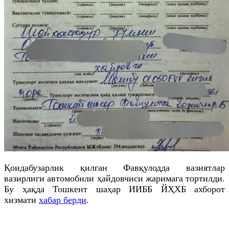
Қоидабузарлик қилган Фавқулодда вазиятлар
вазирлиги автомобили ҳайдовчиси жаримага тортилди.
Бу ҳақда Тошкент шаҳар ИИББ ЙҲХБ ахборот
хизмати
хабар берди
.