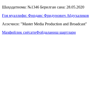
Шаҳодатнома: №1346 Берилган сана: 28.05.2020
Ғоя муаллифи: Фирдавс Фридунович Абдухаликов
Асосчиси: "Master Media Production and Broadcast"
Махфийлик сиёсати
Фойдаланиш шартлари