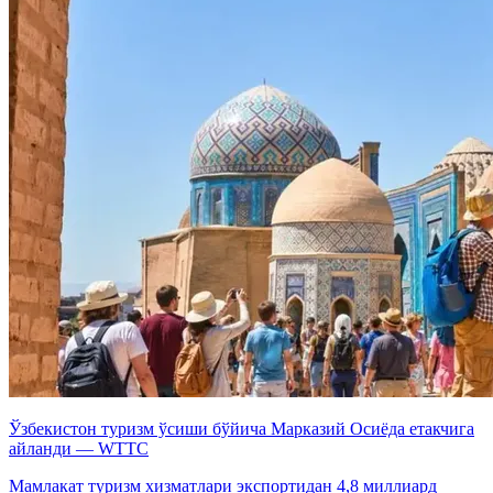
Ўзбекистон туризм ўсиши бўйича Марказий Осиёда етакчига
айланди — WTTC
Мамлакат туризм хизматлари экспортидан 4,8 миллиард