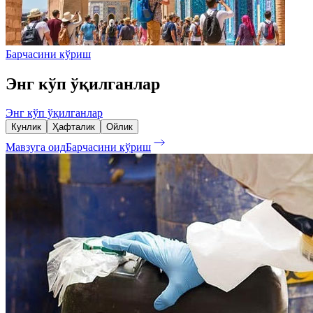
Барчасини кўриш
Энг кўп ўқилганлар
Энг кўп ўқилганлар
Кунлик
Ҳафталик
Ойлик
Мавзуга оид
Барчасини кўриш