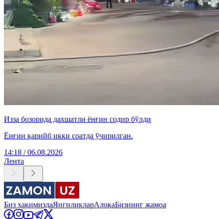
Изза бозорида дахшатли ёнғин содир бўлди
Ёнғин қарийб икки соатда ўчирилган.
14:18 / 06.08.2026
Лента
Биз ҳақимизда
Янгиликлар
Алоқа
Бизнинг жамоа