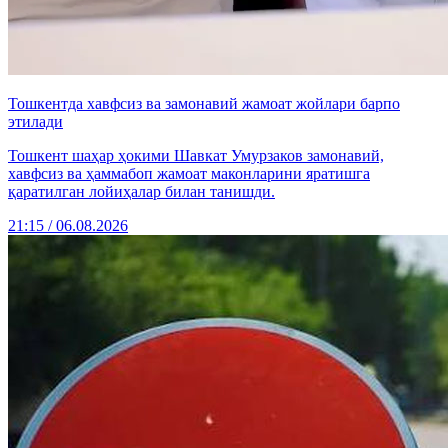
Тошкентда хавфсиз ва замонавий жамоат жойлари барпо
этилади
Тошкент шаҳар ҳокими Шавкат Умурзаков замонавий,
хавфсиз ва ҳаммабоп жамоат маконларини яратишга
қаратилган лойиҳалар билан танишди.
21:15 / 06.08.2026