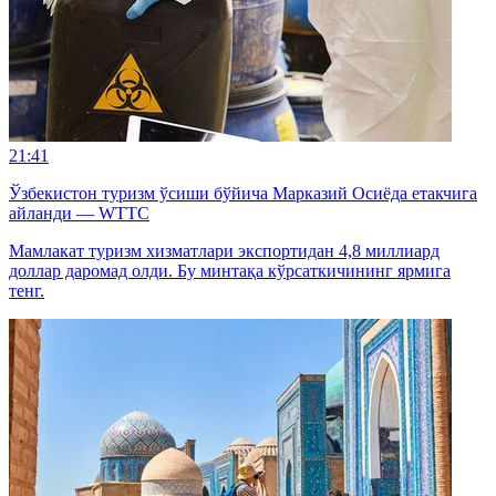
21:41
Ўзбекистон туризм ўсиши бўйича Марказий Осиёда етакчига
айланди — WTTC
Мамлакат туризм хизматлари экспортидан 4,8 миллиард
доллар даромад олди. Бу минтақа кўрсаткичининг ярмига
тенг.