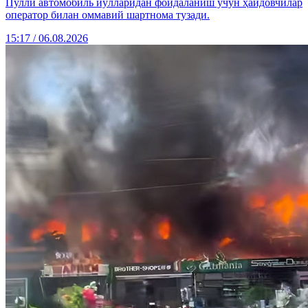
Пулли автомобиль йўлларидан фойдаланиш учун ҳайдовчилар
оператор билан оммавий шартнома тузади.
15:17 / 06.08.2026