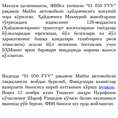
Маълум қилинишича, ФВВга тегишли “01 050 FVV”
рақамли Malibu автомобили ҳайдовчисига қонуний
чора кўрилган. Ҳайдовчига Маъмурий жавобгарлик
тўғрисидаги кодекснинг 128-моддасига
(Ҳайдовчиларнинг транспорт воситаларини пиёдалар
йўлкаларидан юргизиши, йўл белгилари ва йўл
ҳаракатининг бошқа қоидалари талабларига риоя
этмаслиги) асосан йўл чизиғини босганлик учун
БҲМнинг ярим баравари миқдорида жарима жазоси
қўлланган.
Видеода “01 050 FVV” рақамли Malibu автомобили
тақиқланган жойдан бурилиб, Фавқулодда вазиятлар
вазирлиги биносига кириб кетганини кўриш
мумкин
.
Воқеа 12 ноябрь куни Тошкент шаҳри Нурафшон
кўчасининг Шароф Рашидов кўчаси билан кесишмаси
яқинида рўй берган. ФВВ биноси шу ерда жойлашган.