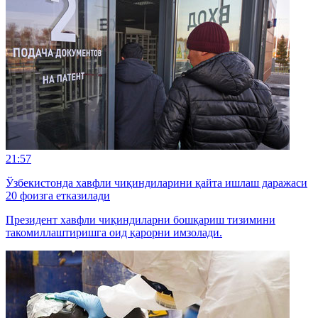
21:57
Ўзбекистонда хавфли чиқиндиларини қайта ишлаш даражаси
20 фоизга етказилади
Президент хавфли чиқиндиларни бошқариш тизимини
такомиллаштиришга оид қарорни имзолади.