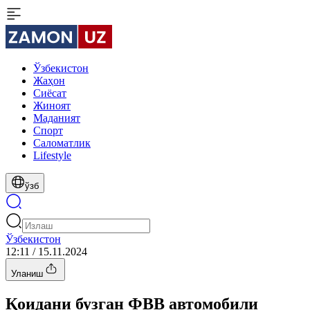
Ўзбекистон
Жаҳон
Сиёсат
Жиноят
Маданият
Спорт
Cаломатлик
Lifestyle
ўзб
Ўзбекистон
12:11 / 15.11.2024
Уланиш
Қоидани бузган ФВВ автомобили