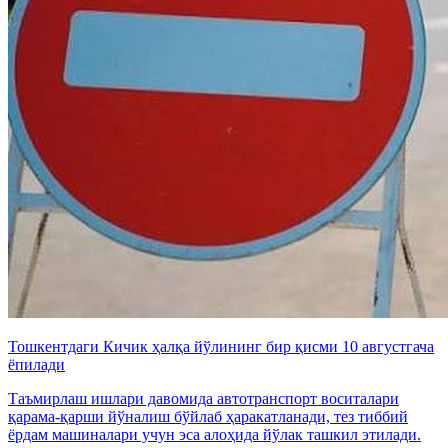
Тошкентдаги Кичик ҳалқа йўлининг бир қисми 10 августгача
ёпилади
Таъмирлаш ишлари давомида автотранспорт воситалари
қарама-қарши йўналиш бўйлаб ҳаракатланади, тез тиббий
ёрдам машиналари учун эса алоҳида йўлак ташкил этилади.