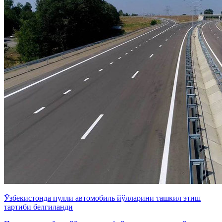
Ўзбекистонда пулли автомобиль йўлларини ташкил этиш
тартиби белгиланди