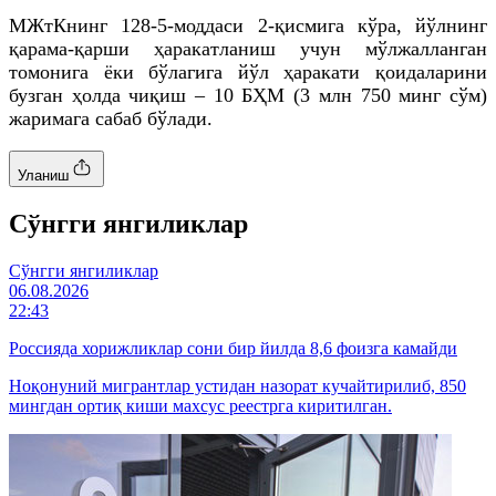
МЖтКнинг 128-5-моддаси 2-қисмига кўра, йўлнинг
қарама-қарши ҳаракатланиш учун мўлжалланган
томонига ёки бўлагига йўл ҳаракати қоидаларини
бузган ҳолда чиқиш – 10 БҲМ (3 млн 750 минг сўм)
жаримага сабаб бўлади.
Уланиш
Cўнгги янгиликлар
Cўнгги янгиликлар
06.08.2026
22:43
Россияда хорижликлар сони бир йилда 8,6 фоизга камайди
Ноқонуний мигрантлар устидан назорат кучайтирилиб, 850
мингдан ортиқ киши махсус реестрга киритилган.