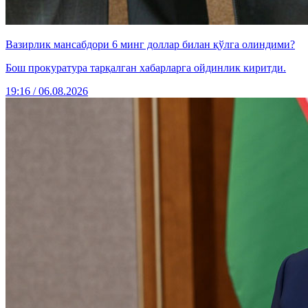
Вазирлик мансабдори 6 минг доллар билан қўлга олиндими?
Бош прокуратура тарқалган хабарларга ойдинлик киритди.
19:16 / 06.08.2026