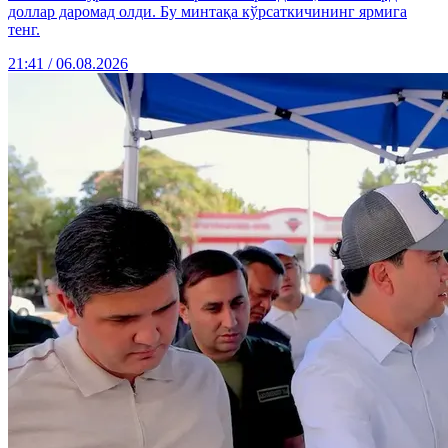
доллар даромад олди. Бу минтақа кўрсаткичининг ярмига
тенг.
21:41 / 06.08.2026