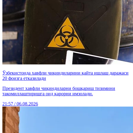
Ўзбекистонда хавфли чиқиндиларини қайта ишлаш даражаси
20 фоизга етказилади
Президент хавфли чиқиндиларни бошқариш тизимини
такомиллаштиришга оид қарорни имзолади.
21:57 / 06.08.2026