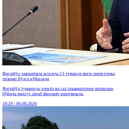
Янгийўл тажрибаси асосида 13 туманда янги энергетика
тизими йўлга қўйилади
Янгийўл туманида электр ва газ таъминотини яхшилаш
бўйича махсус штаб фаолият юритмоқда.
18:29 / 06.08.2026