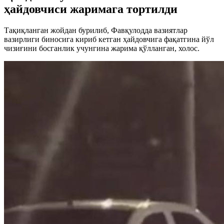
ҳайдовчиси жаримага тортилди
Тақиқланган жойдан бурилиб, Фавқулодда вазиятлар
вазирлиги биносига кириб кетган ҳайдовчига фақатгина йўл
чизиғини босганлик учунгина жарима қўлланган, холос.