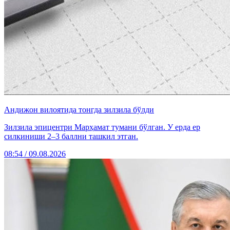
Андижон вилоятида тонгда зилзила бўлди
Зилзила эпицентри Марҳамат тумани бўлган. У ерда ер
силкиниши 2–3 баллни ташкил этган.
08:54 / 09.08.2026