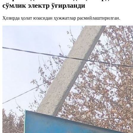
сўмлик электр ўғирланди
Ҳозирда ҳолат юзасидан ҳужжатлар расмийлаштирилган.