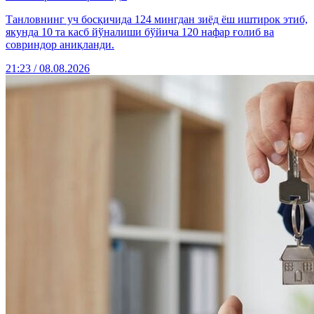
Танловнинг уч босқичида 124 мингдан зиёд ёш иштирок этиб,
якунда 10 та касб йўналиши бўйича 120 нафар ғолиб ва
совриндор аниқланди.
21:23 / 08.08.2026