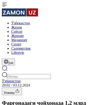
Ўзбекистон
Жаҳон
Сиёсат
Жиноят
Маданият
Спорт
Cаломатлик
Lifestyle
ўзб
Ўзбекистон
20:02 / 03.12.2024
Уланиш
Фарғонадаги чойхонада 1,2 млрд