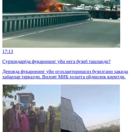
17:13
Сурхондарёда фуқаронинг уйи нега бузиб ташланди?
Деновда фуқаронинг уйи огоҳлантиришсиз бузилгани ҳақида
хабарлар тарқалди. Вилоят МИБ ҳолатга ойдинлик киритди.