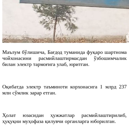
Маълум бўлишича, Бағдод туманида фуқаро шартнома
чойхонасини расмийлаштирмасдан ўзбошимчалик
билан электр тармоғига улаб, юритган.
Оқибатда электр таъминоти корхонасига 1 млрд 237
млн сўмлик зарар етган.
Ҳолат юзасидан ҳужжатлар расмийлаштирилиб,
ҳуқуқни муҳофаза қилувчи органларга юборилган.