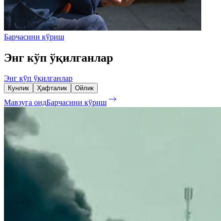
Барчасини кўриш
Энг кўп ўқилганлар
Энг кўп ўқилганлар
Кунлик
Ҳафталик
Ойлик
Мавзуга оид
Барчасини кўриш