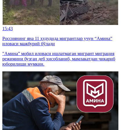
15:43
Россиянинг яна 11 ҳудудида мигрантлар учун “Амина”
иловаси мажбурий бўлади
"Амина” мобил иловаси ишлатмаган мигрант миграция
режимини бузган деб ҳисобланиб, мамлакатдан чиқариб
юборилиши мумкин.