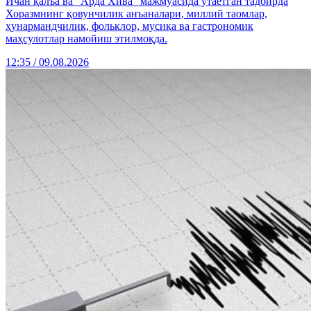
Ичан қалъа ва “Арда Хива” мажмуасида ўтаётган тадбирда
Хоразмнинг қовунчилик анъаналари, миллий таомлар,
ҳунармандчилик, фольклор, мусиқа ва гастрономик
маҳсулотлар намойиш этилмоқда.
12:35 / 09.08.2026