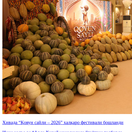
Хивада “Қовун сайли – 2026” халқаро фестивали бошланди