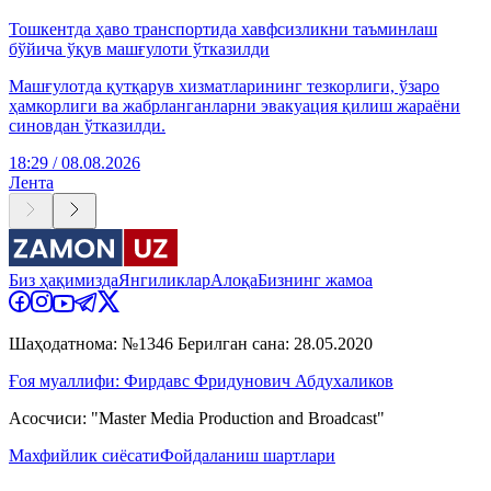
Тошкентда ҳаво транспортида хавфсизликни таъминлаш
бўйича ўқув машғулоти ўтказилди
Машғулотда қутқарув хизматларининг тезкорлиги, ўзаро
ҳамкорлиги ва жабрланганларни эвакуация қилиш жараёни
синовдан ўтказилди.
18:29 / 08.08.2026
Лента
Биз ҳақимизда
Янгиликлар
Алоқа
Бизнинг жамоа
Шаҳодатнома: №1346 Берилган сана: 28.05.2020
Ғоя муаллифи: Фирдавс Фридунович Абдухаликов
Асосчиси: "Master Media Production and Broadcast"
Махфийлик сиёсати
Фойдаланиш шартлари