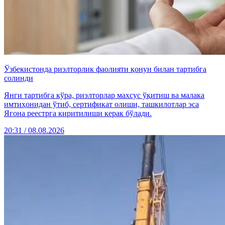
Ўзбекистонда риэлторлик фаолияти қонун билан тартибга
солинди
Янги тартибга кўра, риэлторлар махсус ўқитиш ва малака
имтиҳонидан ўтиб, сертификат олиши, ташкилотлар эса
Ягона реестрга киритилиши керак бўлади.
20:31 / 08.08.2026