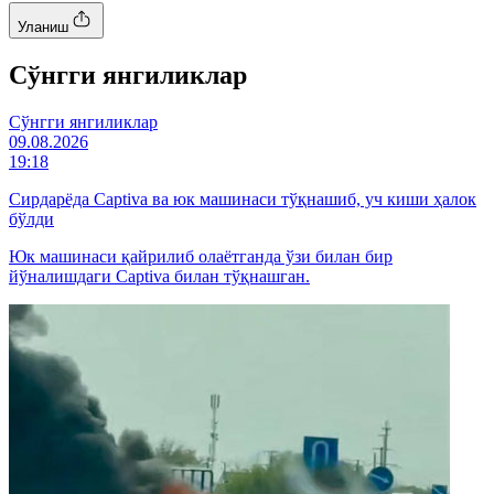
Уланиш
Cўнгги янгиликлар
Cўнгги янгиликлар
09.08.2026
19:18
Сирдарёда Captiva ва юк машинаси тўқнашиб, уч киши ҳалок
бўлди
Юк машинаси қайрилиб олаётганда ўзи билан бир
йўналишдаги Captiva билан тўқнашган.