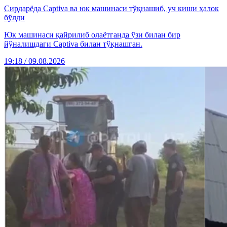
Сирдарёда Captiva ва юк машинаси тўқнашиб, уч киши ҳалок
бўлди
Юк машинаси қайрилиб олаётганда ўзи билан бир
йўналишдаги Captiva билан тўқнашган.
19:18 / 09.08.2026