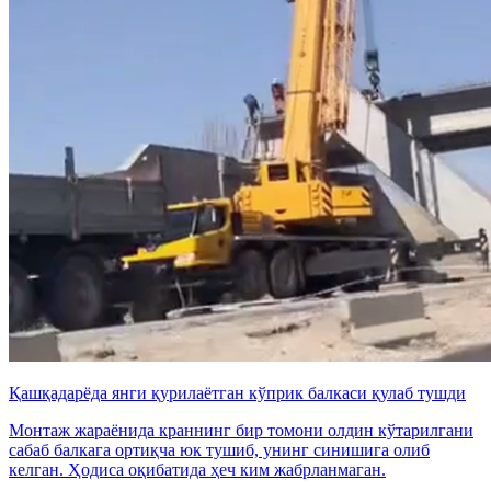
Қашқадарёда янги қурилаётган кўприк балкаси қулаб тушди
Монтаж жараёнида краннинг бир томони олдин кўтарилгани
сабаб балкага ортиқча юк тушиб, унинг синишига олиб
келган. Ҳодиса оқибатида ҳеч ким жабрланмаган.