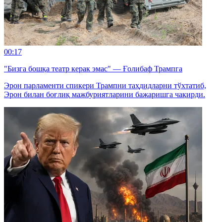
00:17
"Бизга бошқа театр керак эмас" — Ғолибаф Трампга
Эрон парламенти спикери Трампни таҳдидларни тўхтатиб,
Эрон билан боғлиқ мажбуриятларини бажаришга чақирди.