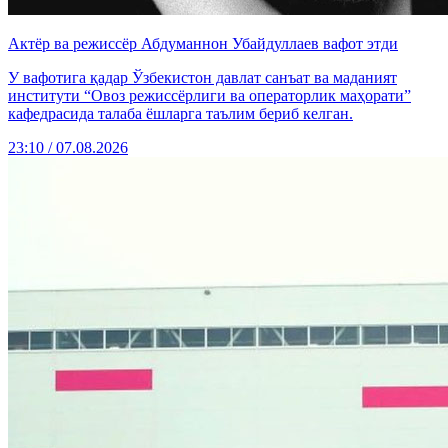
Актёр ва режиссёр Абдуманнон Убайдуллаев вафот этди
У вафотига қадар Ўзбекистон давлат санъат ва маданият
институти “Овоз режиссёрлиги ва операторлик маҳорати”
кафедрасида талаба ёшларга таълим бериб келган.
23:10 / 07.08.2026