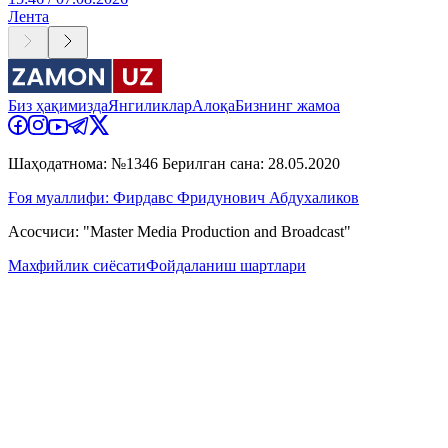
Лента
Биз ҳақимизда
Янгиликлар
Алоқа
Бизнинг жамоа
Шаҳодатнома: №1346 Берилган сана: 28.05.2020
Ғоя муаллифи: Фирдавс Фридунович Абдухаликов
Асосчиси: "Master Media Production and Broadcast"
Махфийлик сиёсати
Фойдаланиш шартлари