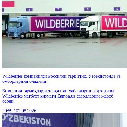
Wildberries компанияси Россияни тарк этиб, Ўзбекистонда ўз
омборларини очадими?
Компания тармоқларда тарқалган хабарларни рад этди ва
Wildberries матбуот хизмати Zamon.uz саволларига жавоб
берди.
20:59 / 07.08.2026