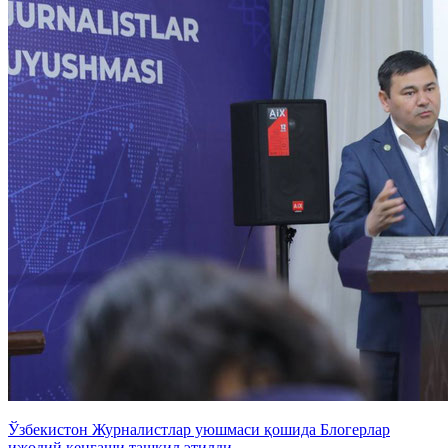
Ўзбекистон Журналистлар уюшмаси қошида Блогерлар
ижодий кенгаши ташкил этилди