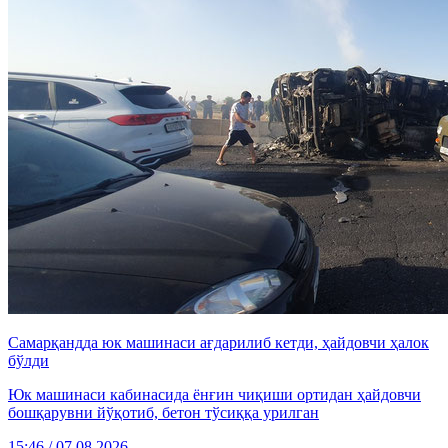
Самарқандда юк машинаси ағдарилиб кетди, ҳайдовчи ҳалок
бўлди
Юк машинаси кабинасида ёнғин чиқиши ортидан ҳайдовчи
бошқарувни йўқотиб, бетон тўсиққа урилган
15:46 / 07.08.2026