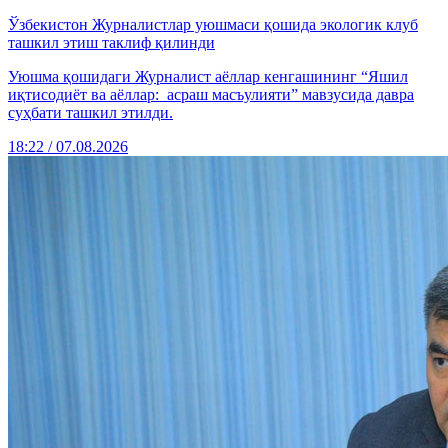
Ўзбекистон Журналистлар уюшмаси қошида экологик клуб
ташкил этиш таклиф қилинди
Уюшма қошидаги Журналист аёллар кенгашининг “Яшил
иқтисодиёт ва аёллар: асраш масъулияти” мавзусида давра
суҳбати ташкил этилди.
18:22 / 07.08.2026