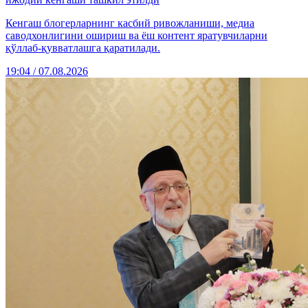
Кенгаш блогерларнинг касбий ривожланиши, медиа
саводхонлигини ошириш ва ёш контент яратувчиларни
қўллаб-қувватлашга қаратилади.
19:04 / 07.08.2026