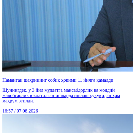
Наманган шаҳрининг собиқ ҳокими 11 йилга қамалди
Шунингдек, у 3 йил муддатга мансабдорлик ва моддий
жавобгарлик юклатилган ишларда ишлаш ҳуқуқидан ҳам
маҳрум этилди.
16:57 / 07.08.2026