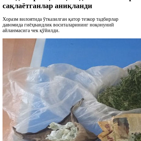
сақлаётганлар аниқланди
Хоразм вилоятида ўтказилган қатор тезкор тадбирлар
давомида гиёҳвандлик воситаларининг ноқонуний
айланмасига чек қўйилди.