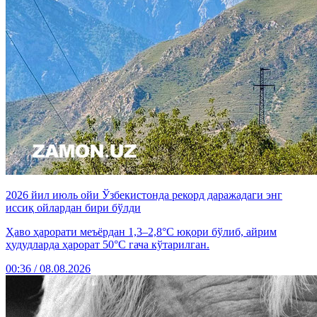
2026 йил июль ойи Ўзбекистонда рекорд даражадаги энг
иссиқ ойлардан бири бўлди
Ҳаво ҳарорати меъёрдан 1,3–2,8°C юқори бўлиб, айрим
ҳудудларда ҳарорат 50°C гача кўтарилган.
00:36 / 08.08.2026