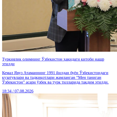
Туркиялик олимнинг Ўзбекистон ҳақидаги китоби нашр
этилди
Кемал Явуз Атаманнинг 1991 йилдан буён Ўзбекистондаги
кузатувлари ва тадқиқотлари жамланган “Мен таниган
Ўзбекистон” асари ўзбек ва турк тилларида тақдим этилди.
18:34 / 07.08.2026