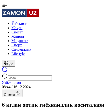
Ўзбекистон
Жаҳон
Сиёсат
Жиноят
Маданият
Спорт
Cаломатлик
Lifestyle
ўзб
Ўзбекистон
08:44 / 16.12.2024
Уланиш
6 кгдан ортиқ гиёҳвандлик воситалари