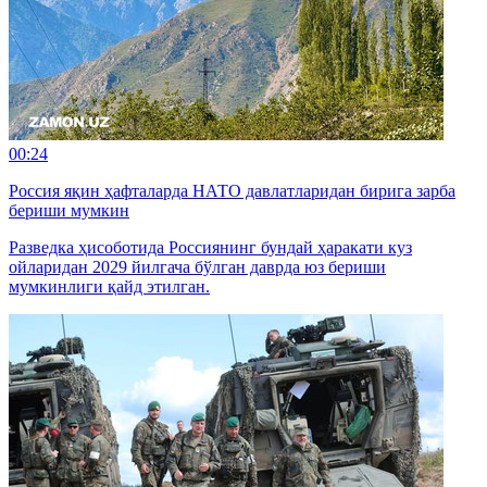
00:24
Россия яқин ҳафталарда НАТО давлатларидан бирига зарба
бериши мумкин
Разведка ҳисоботида Россиянинг бундай ҳаракати куз
ойларидан 2029 йилгача бўлган даврда юз бериши
мумкинлиги қайд этилган.