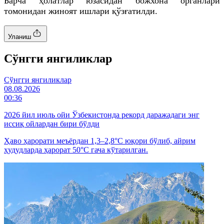
Барча ҳолатлар юзасидан божхона органлари
томонидан жиноят ишлари қўзғатилди.
Уланиш
Cўнгги янгиликлар
Cўнгги янгиликлар
08.08.2026
00:36
2026 йил июль ойи Ўзбекистонда рекорд даражадаги энг
иссиқ ойлардан бири бўлди
Ҳаво ҳарорати меъёрдан 1,3–2,8°C юқори бўлиб, айрим
ҳудудларда ҳарорат 50°C гача кўтарилган.