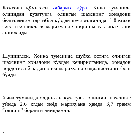
Божхона қўмитаси
хабарига кўра
, Хива туманида
олдиндан кузатувга олинган шахснинг хонадони
белгиланган тартибда кўздан кечирилганида, 1,8
кгдан
зиёд оғирликдаги марихуана яширинча
сақланаётгани
аниқланди.
Шунингдек,
Хонқа
туманида шубҳа остига олинган
шахснинг хонадони кўздан кечирилганида, хонадон
чордоғида 2
кгдан
зиёд марихуана
сақланаётгани
фош
бўлди.
Хива туманида олдиндан кузатувга олинган шахснинг
уйида 2,6
кгдан
зиёд марихуана ҳамда 3,7 грамм
“
гашиш
” борлиги аниқланди.