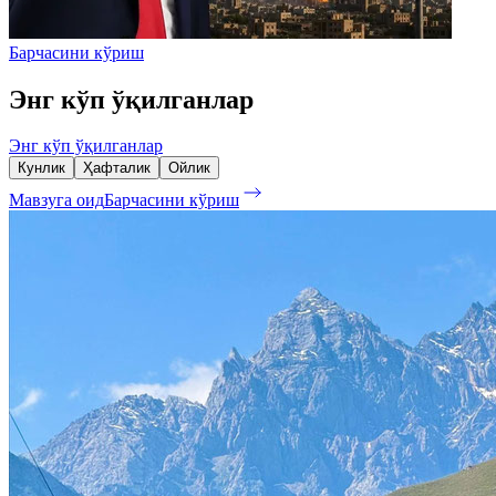
Барчасини кўриш
Энг кўп ўқилганлар
Энг кўп ўқилганлар
Кунлик
Ҳафталик
Ойлик
Мавзуга оид
Барчасини кўриш