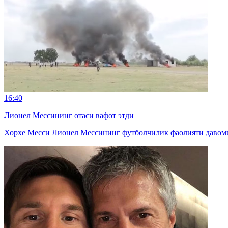
16:40
Лионел Мессининг отаси вафот этди
Хорхе Месси Лионел Мессининг футболчилик фаолияти давомид