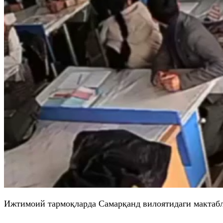
Ижтимоий тармоқларда Самарқанд вилоятидаги мактабла