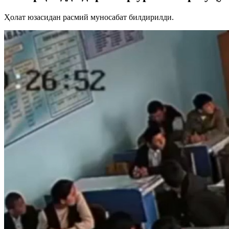
Ҳолат юзасидан расмий муносабат билдирилди.