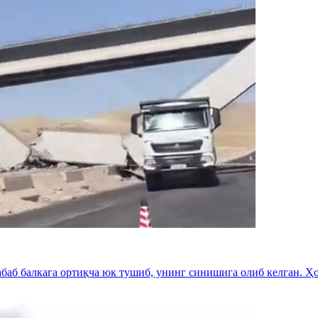
аб балкага ортиқча юк тушиб, унинг синишига олиб келган. Ҳо