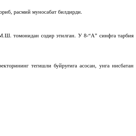
ориб, расмий муносабат билдирди.
.Ш. томонидан содир этилган. У 8-“А” синфга тарбия
кторининг тегишли буйруғига асосан, унга нисбатан