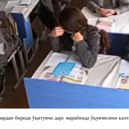
рдан бирида ўқитувчи дарс жараёнида ўқувчисини калтак