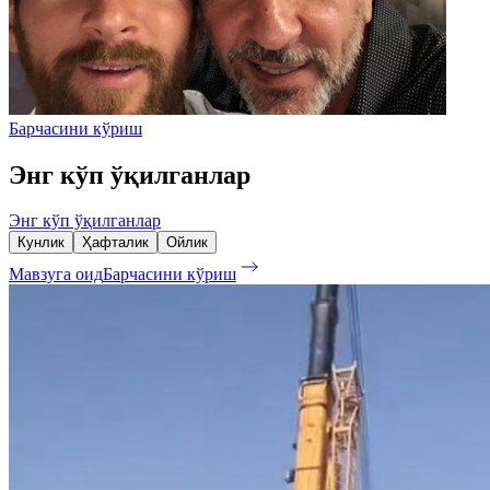
Барчасини кўриш
Энг кўп ўқилганлар
Энг кўп ўқилганлар
Кунлик
Ҳафталик
Ойлик
Мавзуга оид
Барчасини кўриш