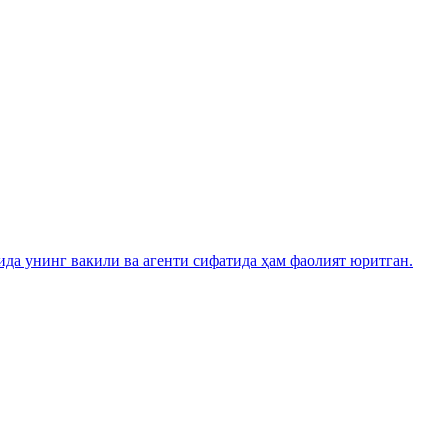
а унинг вакили ва агенти сифатида ҳам фаолият юритган.