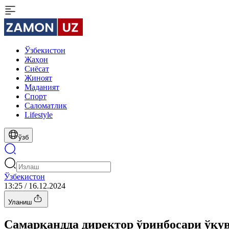
Ўзбекистон
Жаҳон
Сиёсат
Жиноят
Маданият
Спорт
Cаломатлик
Lifestyle
ўзб
Ўзбекистон
13:25 / 16.12.2024
Уланиш
Самарқандда директор ўринбосари ўқу