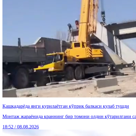
Қашқадарёда янги қурилаётган кўприк балкаси қулаб тушди
Монтаж жараёнида краннинг бир томони олдин кўтарилгани саб
18:52 / 08.08.2026