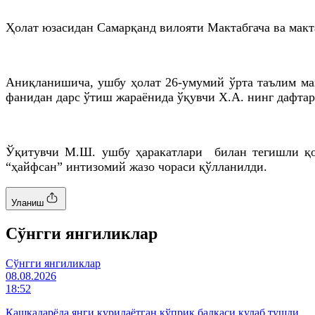
Ҳолат юзасидан Самарқанд вилояти Мактабгача ва мак
Аниқланишича, ушбу ҳолат 26-умумий ўрта таълим ма
фанидан дарс ўтиш жараёнида ўқувчи Х.А. нинг дафтар
Ўқитувчи М.Ш. ушбу ҳаракатлари билан тегишли қон
“ҳайфсан” интизомий жазо чораси қўлланилди.
Уланиш
Cўнгги янгиликлар
Cўнгги янгиликлар
08.08.2026
18:52
Қашқадарёда янги қурилаётган кўприк балкаси қулаб тушди