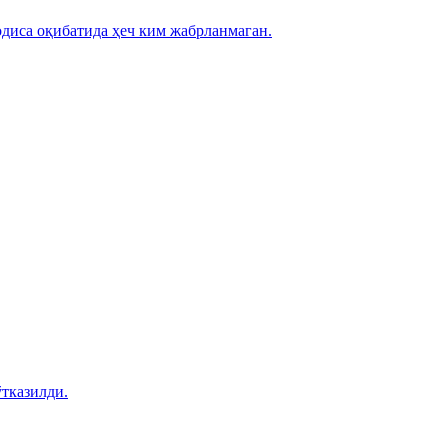
диса оқибатида ҳеч ким жабрланмаган.
тказилди.