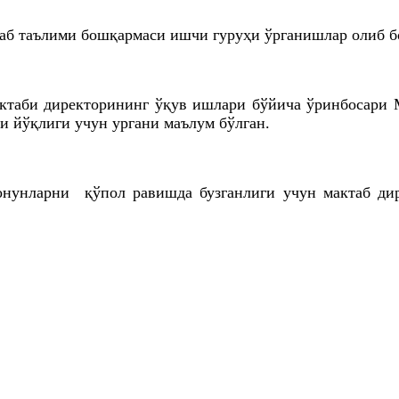
таб таълими бошқармаси ишчи гуруҳи ўрганишлар олиб б
ктаби директорининг ўқув ишлари бўйича ўринбосари М
и йўқлиги учун ургани маълум бўлган.
унларни қўпол равишда бузганлиги учун мактаб дире