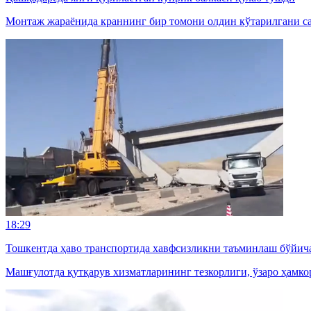
Монтаж жараёнида краннинг бир томони олдин кўтарилгани саб
18:29
Тошкентда ҳаво транспортида хавфсизликни таъминлаш бўйич
Машғулотда қутқарув хизматларининг тезкорлиги, ўзаро ҳамк