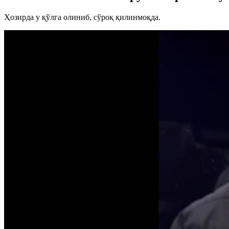
Ҳозирда у қўлга олиниб, сўроқ қилинмоқда.