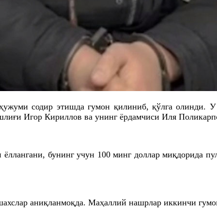
ҳужуми содир этишда гумон қилиниб, қўлга олинди. У
ошлиғи Игор Кириллов ва унинг ёрдамчиси Иля Поликар
 ёллангани, бунинг учун 100 минг доллар миқдорида п
ахслар аниқланмоқда. Маҳаллий нашрлар иккинчи гумон