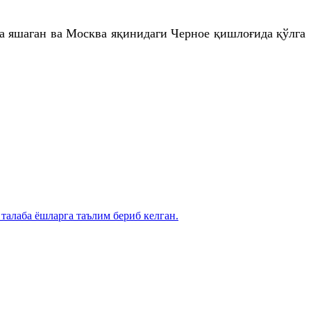
а яшаган ва Москва яқинидаги Черное қишлоғида қўлга
талаба ёшларга таълим бериб келган.