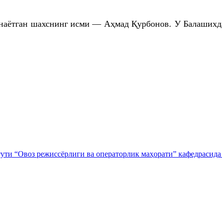
наётган шахснинг исми — Аҳмад Қурбонов. У Балашихд
тути “Овоз режиссёрлиги ва операторлик маҳорати” кафедрасида 