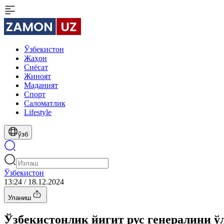
Ўзбекистон
Жаҳон
Сиёсат
Жиноят
Маданият
Спорт
Cаломатлик
Lifestyle
ўзб
Ўзбекистон
13:24 / 18.12.2024
Уланиш
Ўзбекистонлик йигит рус генералини 