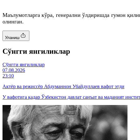
Маълумотларга кўра, генерални ўлдиришда гумон қили
олинган.
Уланиш
Cўнгги янгиликлар
Cўнгги янгиликлар
07.08.2026
23:10
Актёр ва режиссёр Абдуманнон Убайдуллаев вафот этди
У вафотига қадар Ўзбекистон давлат санъат ва маданият инсти