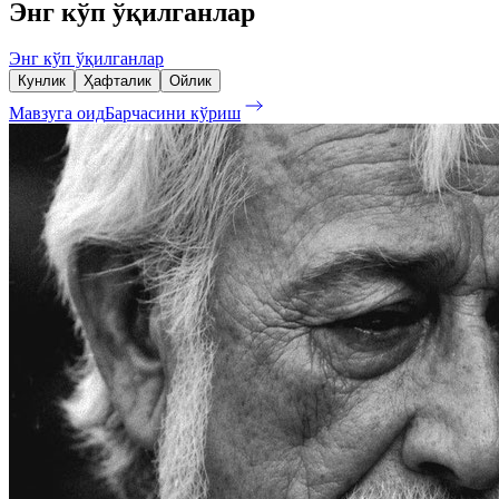
Энг кўп ўқилганлар
Энг кўп ўқилганлар
Кунлик
Ҳафталик
Ойлик
Мавзуга оид
Барчасини кўриш