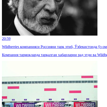
20:59
Wildberries компанияси Россияни тарк этиб, Ўзбекистонда ўз 
Компания тармоқларда тарқалган хабарларни рад этди ва Wildbe