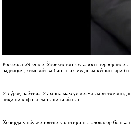
Россияда 29 ёшли Ўзбекистон фуқароси террорчилик 
радиация, кимёвий ва биологик мудофаа қўшинлари б
У сўроқ пайтида Украина махсус хизматлари томонидан
чиқиши кафолатланганини айтган.
Ҳозирда ушбу жиноятни уюштиришга алоқадор бошқа ш