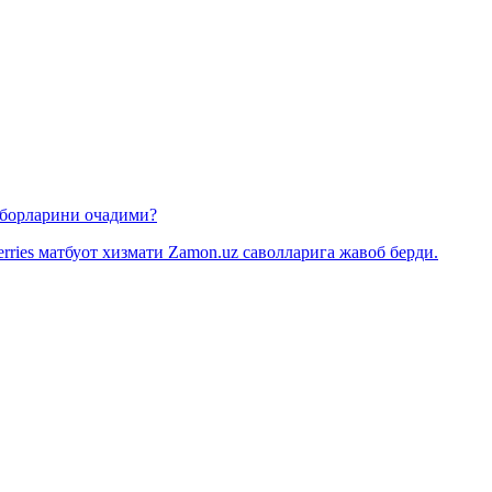
омборларини очадими?
rries матбуот хизмати Zamon.uz саволларига жавоб берди.