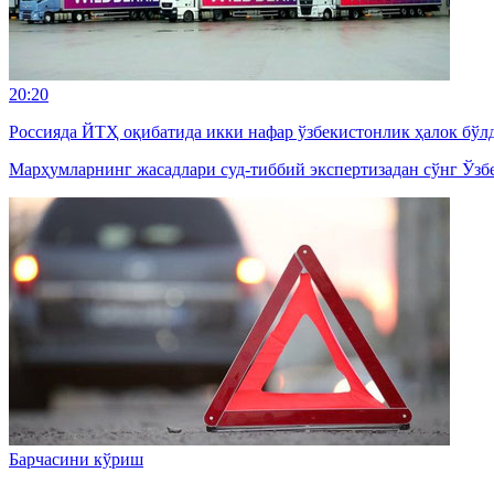
20:20
Россияда ЙТҲ оқибатида икки нафар ўзбекистонлик ҳалок бўл
Марҳумларнинг жасадлари суд-тиббий экспертизадан сўнг Ўзб
Барчасини кўриш