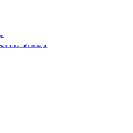
ди
екистонга қайтарилади.