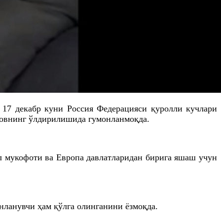
 17 декабр куни Россия Федерацияси қуролли кучлари
повнинг ўлдирилишида гумонланмоқда.
ул мукофоти ва Европа давлатларидан бирига яшаш учун
ланувчи ҳам қўлга олинганини ёзмоқда.