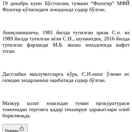
19 декабрь куни Бўстонлиқ тумани “Фазогир” МФЙ
Фазогир кўчасидаги хонадонда содир бўлган.
Аниқланишича, 1981 йилда туғилган эркак С.п. ва
1989 йилда туғилган аёли С.Н., шунингдек, 2016 йилда
туғилган фарзанди М.Б. яшаш хонадонида вафот
этган.
Дастлабки маълумотларга кўра, С.Н.нинг ўлими ис
газидан заҳарланиш оқибатида содир бўлган.
Мазкур ҳолат юзасидан туман прокуратураси
томонидан терговга қадар текширув ҳаракатлари олиб
борилмоқда.
Уланиш