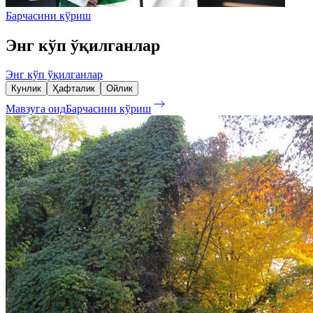
Барчасини кўриш
Энг кўп ўқилганлар
Энг кўп ўқилганлар
Кунлик
Ҳафталик
Ойлик
Мавзуга оид
Барчасини кўриш