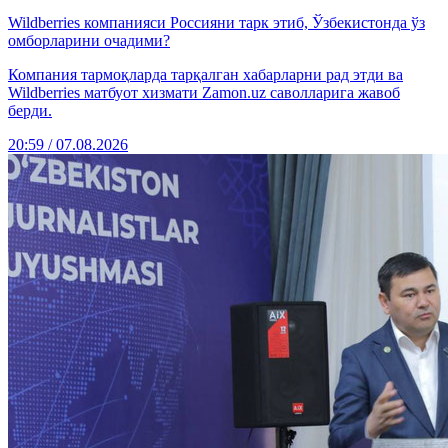
Wildberries компанияси Россияни тарк этиб, Ўзбекистонда ўз
омборларини очадими?
Компания тармоқларда тарқалган хабарларни рад этди ва
Wildberries матбуот хизмати Zamon.uz саволларига жавоб
берди.
20:59 / 07.08.2026