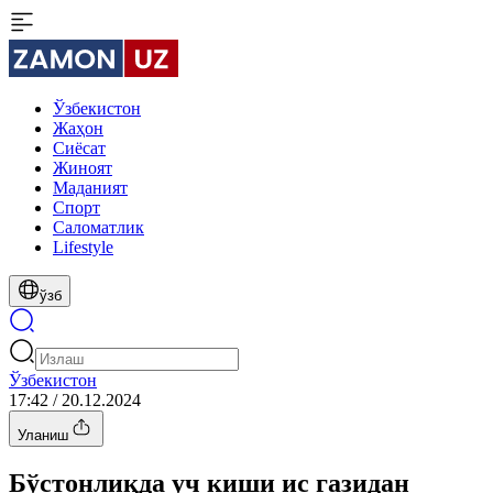
Ўзбекистон
Жаҳон
Сиёсат
Жиноят
Маданият
Спорт
Cаломатлик
Lifestyle
ўзб
Ўзбекистон
17:42 / 20.12.2024
Уланиш
Бўстонлиқда уч киши ис газидан