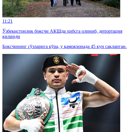
11:21
Ўзбекистонлик боксчи АҚШда ҳибсга олиниб, депортация
қилинди
Боксчининг сўзларига кўра, у қамоқхонада 45 кун сақланган.