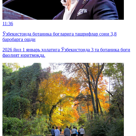
11:36
Ўзбекистонда ботаника боғларига ташрифлар сони 3,8
баробарга ошди
2026 йил 1 январь ҳолатига Ўзбекистонда 3 та ботаника боғи
фаолият юритмоқда.