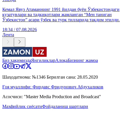
Кемал Явуз Атаманнинг 1991 йилдан буён Ўзбекистондаги
кузатувлари ва тадқиқотлари жамланган “Мен таниган
Ўзбекистон” асари ўзбек ва турк тилларида тақдим этилди.
18:34 / 07.08.2026
Лента
Биз ҳақимизда
Янгиликлар
Алоқа
Бизнинг жамоа
Шаҳодатнома: №1346 Берилган сана: 28.05.2020
Ғоя муаллифи: Фирдавс Фридунович Абдухаликов
Асосчиси: "Master Media Production and Broadcast"
Махфийлик сиёсати
Фойдаланиш шартлари