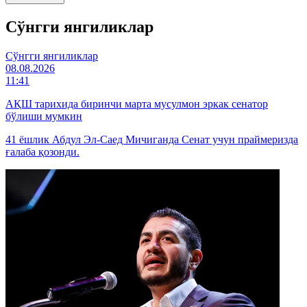
Cўнгги янгиликлар
Cўнгги янгиликлар
08.08.2026
11:41
АҚШ тарихида биринчи марта мусулмон эркак сенатор
бўлиши мумкин
41 ёшлик Абдул Эл-Саед Мичиганда Сенат учун праймеризда
ғалаба қозонди.