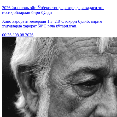
2026 йил июль ойи Ўзбекистонда рекорд даражадаги энг
иссиқ ойлардан бири бўлди
Ҳаво ҳарорати меъёрдан 1,3–2,8°C юқори бўлиб, айрим
ҳудудларда ҳарорат 50°C гача кўтарилган.
00:36 / 08.08.2026