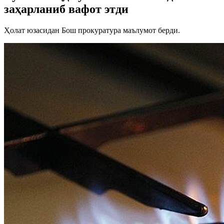
заҳарланиб вафот этди
Ҳолат юзасидан Бош прокуратура маълумот берди.