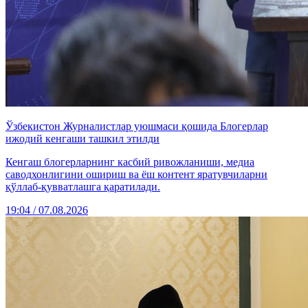
Ўзбекистон Журналистлар уюшмаси қошида Блогерлар
ижодий кенгаши ташкил этилди
Кенгаш блогерларнинг касбий ривожланиши, медиа
саводхонлигини ошириш ва ёш контент яратувчиларни
қўллаб-қувватлашга қаратилади.
19:04 / 07.08.2026