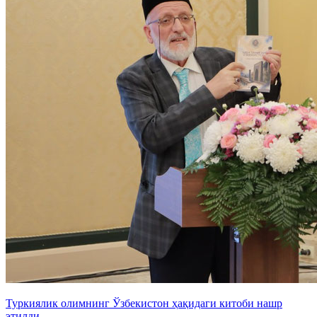
Туркиялик олимнинг Ўзбекистон ҳақидаги китоби нашр
этилди