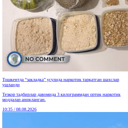
Тошкентда “закладка” усулида наркотик тарқатган шахслар
ушланди
Тезкор тадбирлар давомида 3 килограммдан ортиқ наркотик
моддалар аниқланган.
10:35 / 08.08.2026