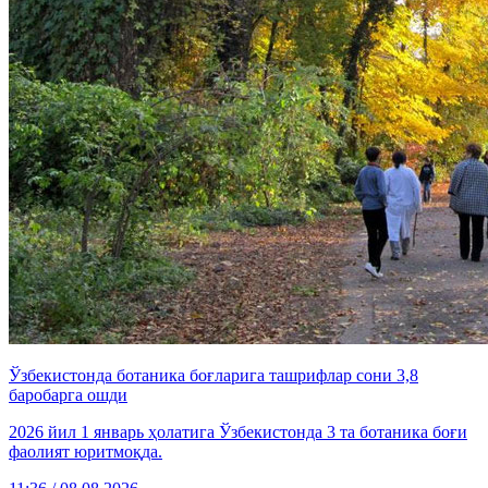
Ўзбекистонда ботаника боғларига ташрифлар сони 3,8
баробарга ошди
2026 йил 1 январь ҳолатига Ўзбекистонда 3 та ботаника боғи
фаолият юритмоқда.