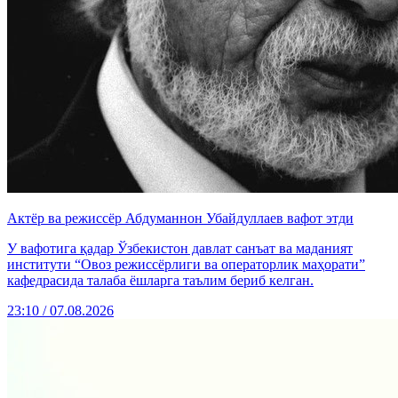
Актёр ва режиссёр Абдуманнон Убайдуллаев вафот этди
У вафотига қадар Ўзбекистон давлат санъат ва маданият
институти “Овоз режиссёрлиги ва операторлик маҳорати”
кафедрасида талаба ёшларга таълим бериб келган.
23:10 / 07.08.2026