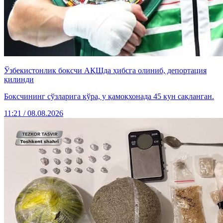
Ўзбекистонлик боксчи АҚШда ҳибсга олиниб, депортация
қилинди
Боксчининг сўзларига кўра, у қамоқхонада 45 кун сақланган.
11:21 / 08.08.2026