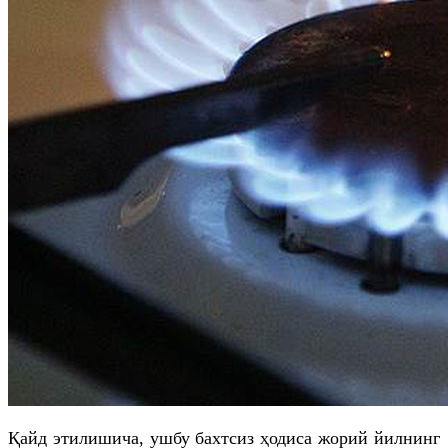
Қайд этилишича, ушбу бахтсиз ҳодиса жорий йилнинг