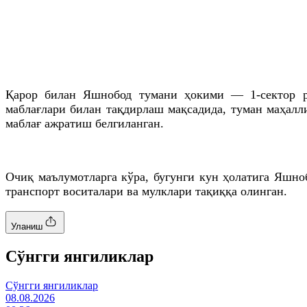
Қарор билан Яшнобод тумани ҳокими — 1-сектор 
маблағлари билан тақдирлаш мақсадида, туман маҳалл
маблағ ажратиш белгиланган.
Очиқ маълумотларга кўра, бугунги кун ҳолатига Яшн
транспорт воситалари ва мулклари тақиққа олинган.
Уланиш
Cўнгги янгиликлар
Cўнгги янгиликлар
08.08.2026