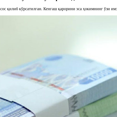
ос қилиб кўрсатилган. Кенгаш қарорини эса ҳокимнинг ўзи имз