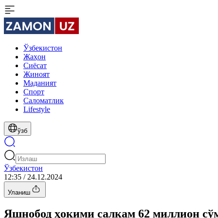
Ўзбекистон
Жаҳон
Сиёсат
Жиноят
Маданият
Спорт
Cаломатлик
Lifestyle
ўзб
Ўзбекистон
12:35 / 24.12.2024
Уланиш
Яшнобод ҳокими салкам 62 миллион сў