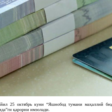
йил 25 октябрь куни “Яшнобод тумани маҳаллий бюд
ида”
ги
қарорни имзолади.