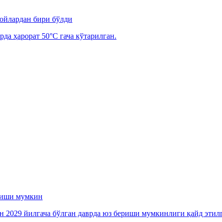
 ойлардан бири бўлди
рда ҳарорат 50°C гача кўтарилган.
ериши мумкин
ан 2029 йилгача бўлган даврда юз бериши мумкинлиги қайд этил