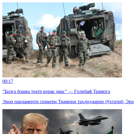
00:17
"Бизга бошқа театр керак эмас" — Ғолибаф Трампга
Эрон парламенти спикери Трампни таҳдидларни тўхтатиб, Эро