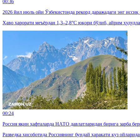
00:36
2026 йил июль ойи Ўзбекистонда рекорд даражадаги энг иссиқ
Ҳаво ҳарорати меъёрдан 1,3–2,8°C юқори бўлиб, айрим ҳудудла
00:24
Россия яқин ҳафталарда НАТО давлатларидан бирига зарба б
Разведка ҳисоботида Россиянинг бундай ҳаракати куз ойларид