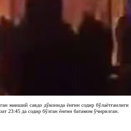
ган маиший савдо дўконида ёнғин содир
бўлаётганлиги
оат 23:45
да
содир бўлган ёнғин батамом ўчирилган.