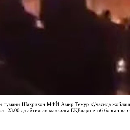
н тумани Шаҳрихон
МФЙ
Амир Темур кўчасида жойлаш
оат 23:00
да
айтилган манзилга ЁҚEлари етиб борган ва с