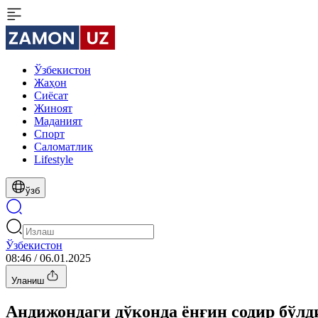
Ўзбекистон
Жаҳон
Сиёсат
Жиноят
Маданият
Спорт
Cаломатлик
Lifestyle
ўзб
Ўзбекистон
08:46 / 06.01.2025
Уланиш
Андижондаги дўконда ёнғин содир бўлд