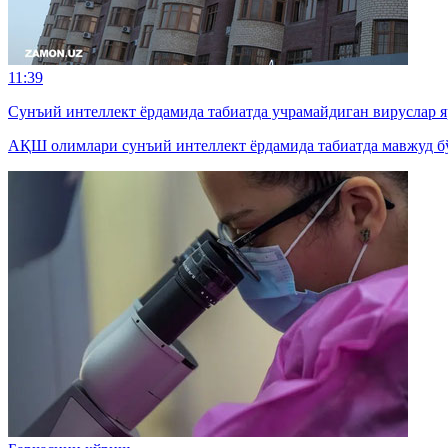
11:39
Сунъий интеллект ёрдамида табиатда учрамайдиган вируслар 
АҚШ олимлари сунъий интеллект ёрдамида табиатда мавжуд бў