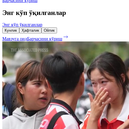
Барчасини кўриш
Энг кўп ўқилганлар
Энг кўп ўқилганлар
Кунлик
Ҳафталик
Ойлик
Мавзуга оид
Барчасини кўриш