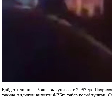
Қайд
этилишича
, 5 январь куни соат 22:57
да
Шаҳрихо
ҳақида Андижон вилояти
ФВБга
хабар келиб тушган. С