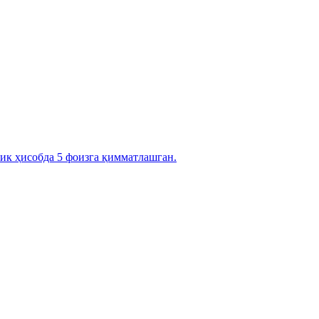
ик ҳисобда 5 фоизга қимматлашган.