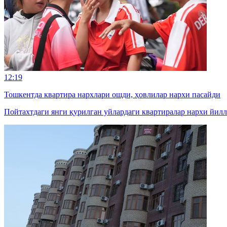
12:19
Тошкентда квартира нархлари ошди, ҳовлилар нархи пасайди
Пойтахтдаги янги қурилган уйлардаги квартиралар нархи йилл