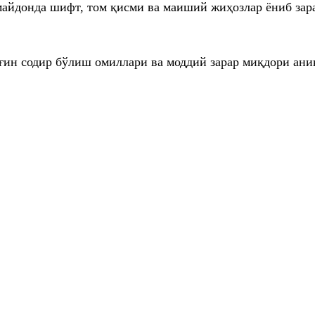
майдонда шифт, том қисми ва маиший жиҳозлар ёниб зар
ғин содир бўлиш омиллари ва моддий зарар миқдори ани