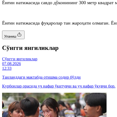
Ёнғин натижасида савдо дўконининг 300 метр квадрат 
Ёнғин натижасида фуқаролар тан жароҳати олмаган. Ён
Уланиш
Cўнгги янгиликлар
Cўнгги янгиликлар
07.08.2026
12:33
Таиланддаги мактабда отишма содир бўлди
Қурбонлар орасида уч нафар ўқитувчи ва уч нафар ўқувчи бор.