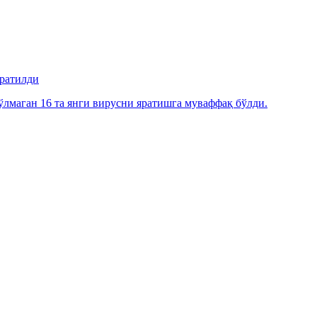
яратилди
лмаган 16 та янги вирусни яратишга муваффақ бўлди.