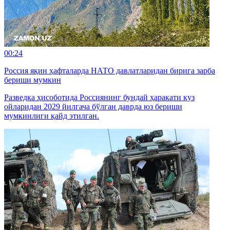
00:24
Россия яқин ҳафталарда НАТО давлатларидан бирига зарба
бериши мумкин
Разведка ҳисоботида Россиянинг бундай ҳаракати куз
ойларидан 2029 йилгача бўлган даврда юз бериши
мумкинлиги қайд этилган.