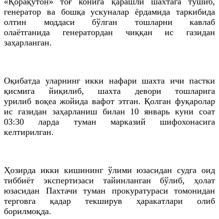
«Қорақўтон» тоғ конига қарашли шахтага тушиб,
генератор ва бошқа ускуналар ёрдамида таркибида
олтин моддаси бўлган тошларни кавлаб
олаётганида генератордан чиққан ис газидан
заҳарланган.
Оқибатда уларнинг икки нафари шахта ичи пастки
қисмига йиқилиб, шахта девори тошларига
урилиб воқеа жойида вафот этган. Қолган фуқаролар
ис газидан заҳарланиш билан 10 январь куни соат
03:30 ларда туман марказий шифохонасига
келтирилган.
Ҳозирда икки кишининг ўлими юзасидан судга оид
тиббиёт экспертизаси тайинланган бўлиб, ҳолат
юзасидан Пахтачи туман прокуратураси томонидан
терговга қадар текширув ҳаракатлари олиб
борилмоқда.