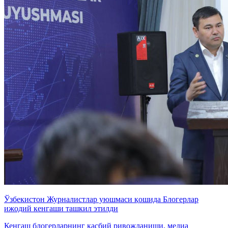
Ўзбекистон Журналистлар уюшмаси қошида Блогерлар
ижодий кенгаши ташкил этилди
Кенгаш блогерларнинг касбий ривожланиши, медиа