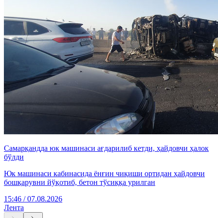
Самарқандда юк машинаси ағдарилиб кетди, ҳайдовчи ҳалок
бўлди
Юк машинаси кабинасида ёнғин чиқиши ортидан ҳайдовчи
бошқарувни йўқотиб, бетон тўсиққа урилган
15:46 / 07.08.2026
Лента