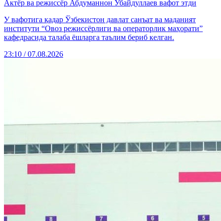
Актёр ва режиссёр Абдуманнон Убайдуллаев вафот этди
У вафотига қадар Ўзбекистон давлат санъат ва маданият
институти “Овоз режиссёрлиги ва операторлик маҳорати”
кафедрасида талаба ёшларга таълим бериб келган.
23:10 / 07.08.2026