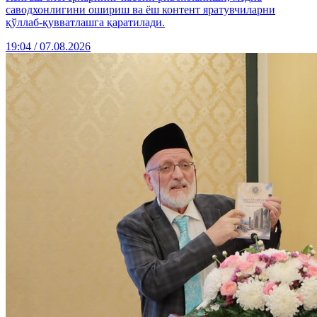
саводхонлигини ошириш ва ёш контент яратувчиларни
қўллаб-қувватлашга қаратилади.
19:04 / 07.08.2026