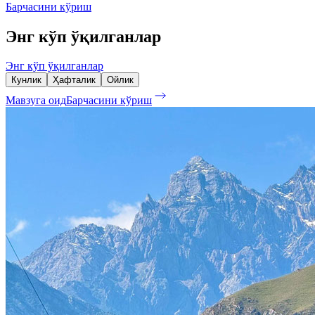
Барчасини кўриш
Энг кўп ўқилганлар
Энг кўп ўқилганлар
Кунлик
Ҳафталик
Ойлик
Мавзуга оид
Барчасини кўриш