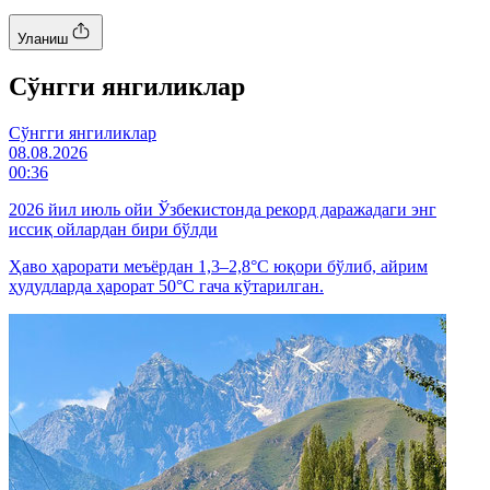
Уланиш
Cўнгги янгиликлар
Cўнгги янгиликлар
08.08.2026
00:36
2026 йил июль ойи Ўзбекистонда рекорд даражадаги энг
иссиқ ойлардан бири бўлди
Ҳаво ҳарорати меъёрдан 1,3–2,8°C юқори бўлиб, айрим
ҳудудларда ҳарорат 50°C гача кўтарилган.