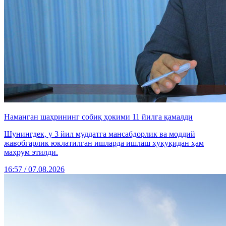
Наманган шаҳрининг собиқ ҳокими 11 йилга қамалди
Шунингдек, у 3 йил муддатга мансабдорлик ва моддий
жавобгарлик юклатилган ишларда ишлаш ҳуқуқидан ҳам
маҳрум этилди.
16:57 / 07.08.2026