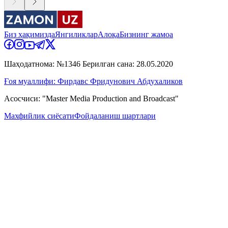
Биз ҳақимизда
Янгиликлар
Алоқа
Бизнинг жамоа
Шаҳодатнома: №1346 Берилган сана: 28.05.2020
Ғоя муаллифи: Фирдавс Фридунович Абдухаликов
Асосчиси: "Master Media Production and Broadcast"
Махфийлик сиёсати
Фойдаланиш шартлари