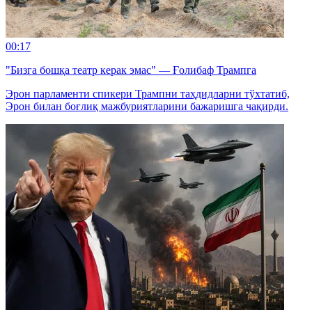
00:17
"Бизга бошқа театр керак эмас" — Ғолибаф Трампга
Эрон парламенти спикери Трампни таҳдидларни тўхтатиб,
Эрон билан боғлиқ мажбуриятларини бажаришга чақирди.