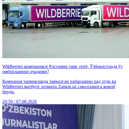
Wildberries компанияси Россияни тарк этиб, Ўзбекистонда ўз
омборларини очадими?
Компания тармоқларда тарқалган хабарларни рад этди ва
Wildberries матбуот хизмати Zamon.uz саволларига жавоб
берди.
20:59 / 07.08.2026