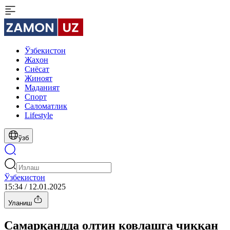
Ўзбекистон
Жаҳон
Сиёсат
Жиноят
Маданият
Спорт
Cаломатлик
Lifestyle
ўзб
Ўзбекистон
15:34 / 12.01.2025
Уланиш
Самарқандда олтин ковлашга чиққан