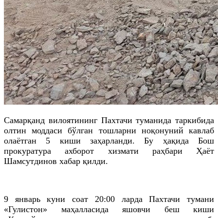
Самарқанд вилоятининг Пахтачи туманида таркибида
олтин моддаси бўлган тошларни ноқонуний кавлаб
олаётган 5 киши заҳарланди. Бу ҳақида Бош
прокуратура ахборот хизмати раҳбари Ҳаёт
Шамсутдинов хабар қилди.
9 январь куни соат 20:00 ларда Пахтачи тумани
«Гулистон» маҳалласида яшовчи беш киши