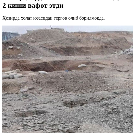
2 киши вафот этди
Ҳозирда ҳолат юзасидан тергов олиб борилмоқда.