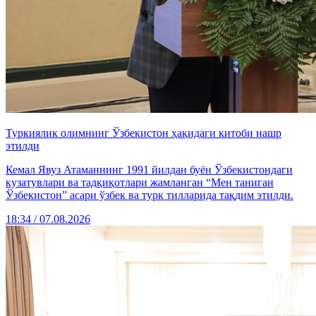
Туркиялик олимнинг Ўзбекистон ҳақидаги китоби нашр
этилди
Кемал Явуз Атаманнинг 1991 йилдан буён Ўзбекистондаги
кузатувлари ва тадқиқотлари жамланган “Мен таниган
Ўзбекистон” асари ўзбек ва турк тилларида тақдим этилди.
18:34 / 07.08.2026