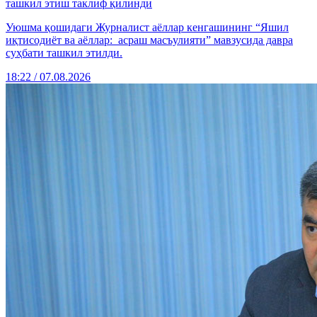
ташкил этиш таклиф қилинди
Уюшма қошидаги Журналист аёллар кенгашининг “Яшил
иқтисодиёт ва аёллар: асраш масъулияти” мавзусида давра
суҳбати ташкил этилди.
18:22 / 07.08.2026