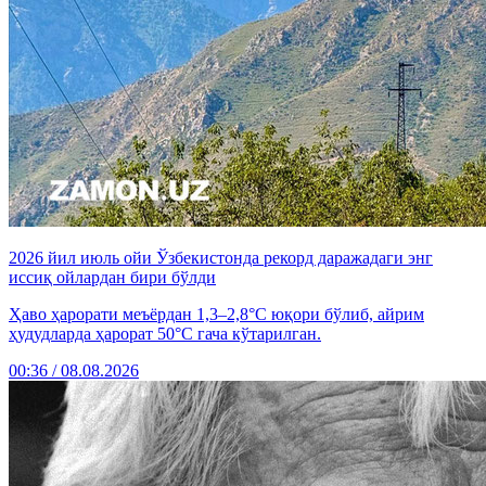
2026 йил июль ойи Ўзбекистонда рекорд даражадаги энг
иссиқ ойлардан бири бўлди
Ҳаво ҳарорати меъёрдан 1,3–2,8°C юқори бўлиб, айрим
ҳудудларда ҳарорат 50°C гача кўтарилган.
00:36 / 08.08.2026