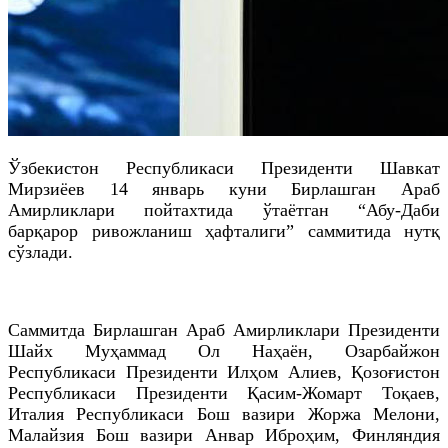
Ўзбекистон Республикаси Президенти Шавкат
Мирзиёев 14 январь куни Бирлашган Араб
Амирликлари пойтахтида ўтаётган “Абу-Даби
барқарор ривожланиш ҳафталиги” саммитида нутқ
сўзлади.
Саммитда Бирлашган Араб Амирликлари Президенти
Шайх Муҳаммад Ол Наҳаён, Озарбайжон
Республикаси Президенти Илҳом Алиев, Қозоғистон
Республикаси Президенти Қасим-Жомарт Тоқаев,
Италия Республикаси Бош вазири Жоржа Мелони,
Малайзия Бош вазири Анвар Иброҳим, Финляндия