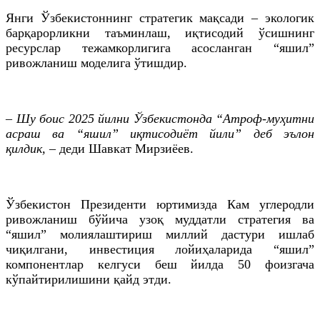
Янги Ўзбекистоннинг стратегик мақсади – экологик
барқарорликни таъминлаш, иқтисодий ўсишнинг
ресурслар тежамкорлигига асосланган “яшил”
ривожланиш моделига ўтишдир.
– Шу боис 2025 йилни Ўзбекистонда “Атроф-муҳитни
асраш ва “яшил” иқтисодиёт йили” деб эълон
қилдик,
– деди Шавкат Мирзиёев.
Ўзбекистон Президенти юртимизда Кам углеродли
ривожланиш бўйича узоқ муддатли стратегия ва
“яшил” молиялаштириш миллий дастури ишлаб
чиқилгани, инвестиция лойиҳаларида “яшил”
компонентлар келгуси беш йилда 50 фоизгача
кўпайтирилишини қайд этди.