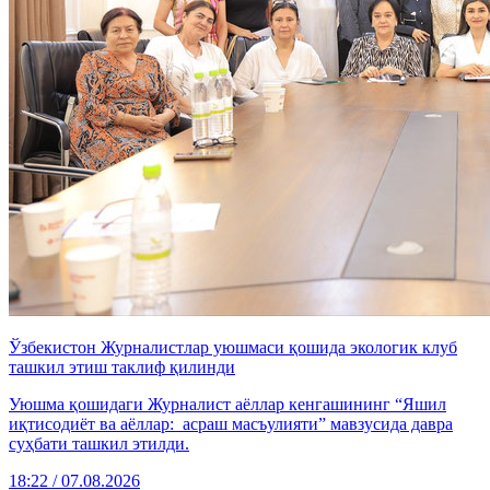
Ўзбекистон Журналистлар уюшмаси қошида экологик клуб
ташкил этиш таклиф қилинди
Уюшма қошидаги Журналист аёллар кенгашининг “Яшил
иқтисодиёт ва аёллар: асраш масъулияти” мавзусида давра
суҳбати ташкил этилди.
18:22 / 07.08.2026