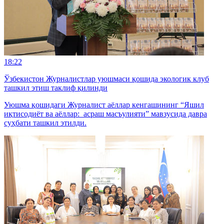
18:22
Ўзбекистон Журналистлар уюшмаси қошида экологик клуб
ташкил этиш таклиф қилинди
Уюшма қошидаги Журналист аёллар кенгашининг “Яшил
иқтисодиёт ва аёллар: асраш масъулияти” мавзусида давра
суҳбати ташкил этилди.