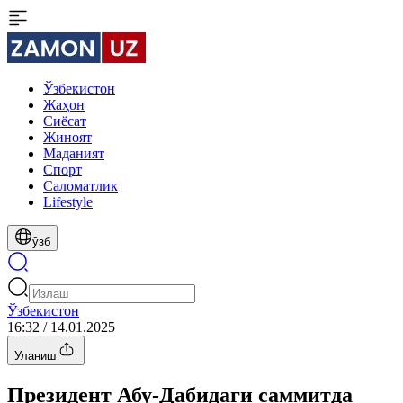
Ўзбекистон
Жаҳон
Сиёсат
Жиноят
Маданият
Спорт
Cаломатлик
Lifestyle
ўзб
Ўзбекистон
16:32 / 14.01.2025
Уланиш
Президент Абу-Дабидаги саммитда