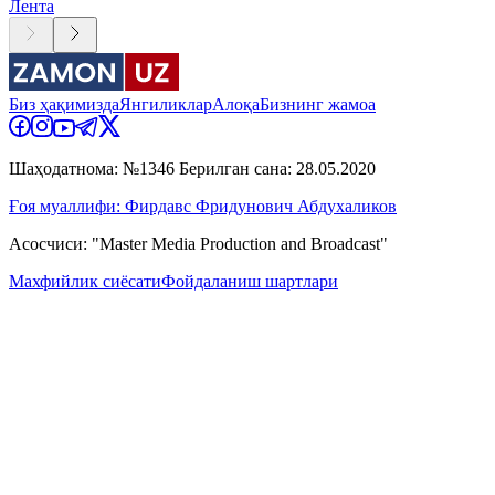
Лента
Биз ҳақимизда
Янгиликлар
Алоқа
Бизнинг жамоа
Шаҳодатнома: №1346 Берилган сана: 28.05.2020
Ғоя муаллифи: Фирдавс Фридунович Абдухаликов
Асосчиси: "Master Media Production and Broadcast"
Махфийлик сиёсати
Фойдаланиш шартлари