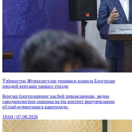
Ўзбекистон Журналистлар уюшмаси қошида Блогерлар
ижодий кенгаши ташкил этилди
Кенгаш блогерларнинг касбий ривожланиши, медиа
саводхонлигини ошириш ва ёш контент яратувчиларни
қўллаб-қувватлашга қаратилади.
19:04 / 07.08.2026