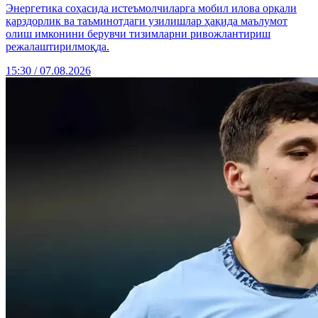
Энергетика соҳасида истеъмолчиларга мобил илова орқали
қарздорлик ва таъминотдаги узилишлар ҳақида маълумот
олиш имконини берувчи тизимларни ривожлантириш
режалаштирилмоқда.
15:30 / 07.08.2026