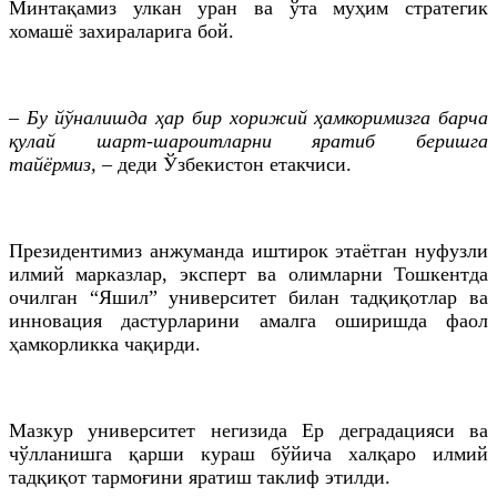
Минтақамиз улкан уран ва ўта муҳим стратегик
хомашё захираларига бой.
– Бу йўналишда ҳар бир хорижий ҳамкоримизга барча
қулай шарт-шароитларни яратиб беришга
тайёрмиз,
– деди Ўзбекистон етакчиси.
Президентимиз анжуманда иштирок этаётган нуфузли
илмий марказлар, эксперт ва олимларни Тошкентда
очилган “Яшил” университет билан тадқиқотлар ва
инновация дастурларини амалга оширишда фаол
ҳамкорликка чақирди.
Мазкур университет негизида Ер деградацияси ва
чўлланишга қарши кураш бўйича халқаро илмий
тадқиқот тармоғини яратиш таклиф этилди.