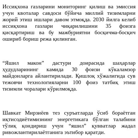
Иссиқхона газларини мониторинг қилиш ва эмиссия
учун квоталар савдоси бўйича миллий тизимларни
жорий этиш ишлари давом этмоқда. 2030 йилга келиб
иссиқхона газлари чиқарилишини 35 фоизга
қисқартириш ва бу мажбуриятни босқичма-босқич
ошириб бориш режа қилинган.
“Яшил макон” дастури доирасида шаҳарлар
ҳудудларининг камида 30 фоизи кўкаламзор
майдонларга айлантирилади. Қишлоқ хўжалигида сув
тежовчи технологияларни 100 фоиз татбиқ этиш
тизимли чоралари кўрилмоқда.
Шавкат Мирзиёев тез суръатларда ўсиб бораётган
иқтисодиётимизнинг энергетикага бўлган талабини
тўлиқ қондириш учун “яшил” қувватлар жадал
ривожлантирилаётганига эътибор қаратди.