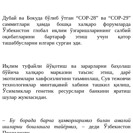
Дубай ва Бокуда бўлиб ўтган “COP-28” ва “COP-29”
саммитлари ҳамда бошқа халқаро форумларда
Ўзбекистон глобал иқлим ўзгаришларининг салбий
оқибатларини бартараф этиш учун қатор
ташаббусларни илгари сурган эди.
Иқлим туфайли йўқотиш ва зарарларни баҳолаш
бўйича халқаро марказни таъсис этиш, дарё
экотизимлари хавфсизлигини таъминлаш, Сув тежовчи
технологиялар минтақавий хабини ташкил қилиш,
Ўсимликлар генетик ресурслари банкини яратиш
шулар жумласидан.
– Бу борада барча ҳамкорларимиз билан амалий
ишларни бошлашга тайёрмиз,
– деди Ўзбекистон
Президенти.