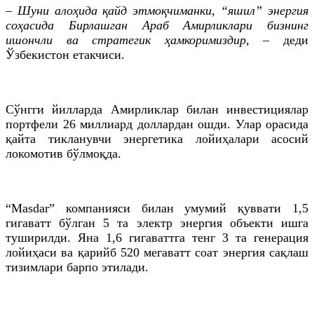
– Шуни алоҳида қайд этмоқчиманки, “яшил” энергия
соҳасида Бирлашган Араб Амирликлари бизнинг
ишончли ва стратегик ҳамкоримиздир,
– деди
Ўзбекистон етакчиси.
Сўнгги йилларда Амирликлар билан инвестициялар
портфели 26 миллиард доллардан ошди. Улар орасида
қайта тикланувчи энергетика лойиҳалари асосий
локомотив бўлмоқда.
“Masdar” компанияси билан умумий қуввати 1,5
гигаватт бўлган 5 та электр энергия объекти ишга
туширилди. Яна 1,6 гигаваттга тенг 3 та генерация
лойиҳаси ва қарийб 520 мегаватт соат энергия сақлаш
тизимлари барпо этилади.