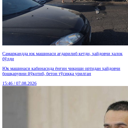
Самарқандда юк машинаси ағдарилиб кетди, ҳайдовчи ҳалок
бўлди
Юк машинаси кабинасида ёнғин чиқиши ортидан ҳайдовчи
бошқарувни йўқотиб, бетон тўсиққа урилган
15:46 / 07.08.2026