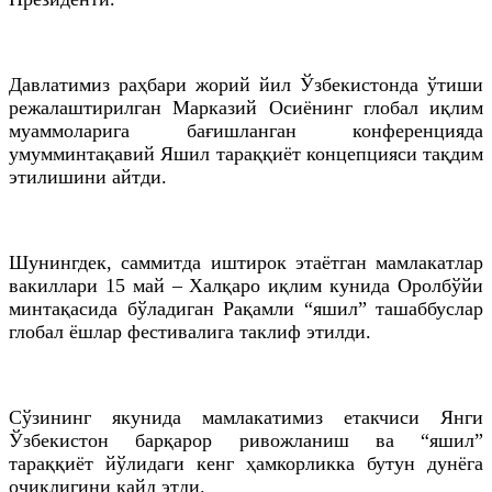
Давлатимиз раҳбари жорий йил Ўзбекистонда ўтиши
режалаштирилган Марказий Осиёнинг глобал иқлим
муаммоларига бағишланган конференцияда
умумминтақавий Яшил тараққиёт концепцияси тақдим
этилишини айтди.
Шунингдек, саммитда иштирок этаётган мамлакатлар
вакиллари 15 май – Халқаро иқлим кунида Оролбўйи
минтақасида бўладиган Рақамли “яшил” ташаббуслар
глобал ёшлар фестивалига таклиф этилди.
Сўзининг якунида мамлакатимиз етакчиси Янги
Ўзбекистон барқарор ривожланиш ва “яшил”
тараққиёт йўлидаги кенг ҳамкорликка бутун дунёга
очиқлигини қайд этди.