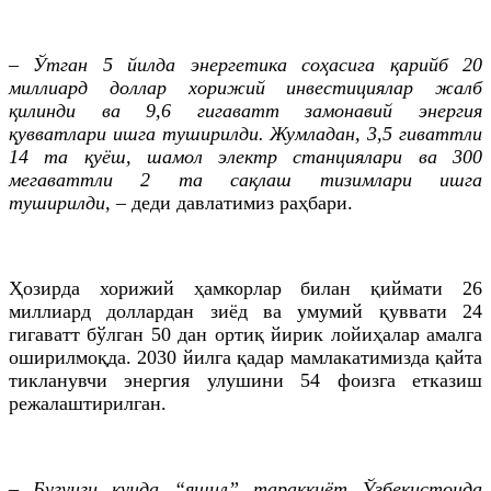
– Ўтган 5 йилда энергетика соҳасига қарийб 20
миллиард доллар хорижий инвестициялар жалб
қилинди ва 9,6 гигаватт замонавий энергия
қувватлари ишга туширилди. Жумладан, 3,5 гиваттли
14 та қуёш, шамол электр станциялари ва 300
мегаваттли 2 та сақлаш тизимлари ишга
туширилди,
– деди давлатимиз раҳбари.
Ҳозирда хорижий ҳамкорлар билан қиймати 26
миллиард доллардан зиёд ва умумий қуввати 24
гигаватт бўлган 50 дан ортиқ йирик лойиҳалар амалга
оширилмоқда. 2030 йилга қадар мамлакатимизда қайта
тикланувчи энергия улушини 54 фоизга етказиш
режалаштирилган.
– Бугунги кунда “яшил” тараққиёт Ўзбекистонда