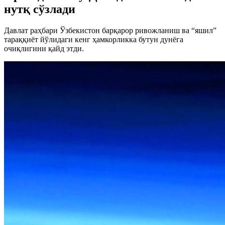
нутқ сўзлади
Давлат раҳбари Ўзбекистон барқарор ривожланиш ва “яшил”
тараққиёт йўлидаги кенг ҳамкорликка бутун дунёга
очиқлигини қайд этди.