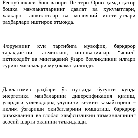
Республикаси Бош вазири Петтери Орпо ҳамда қатор
бошқа мамлакатларнинг давлат ва ҳукуматлари,
халқаро ташкилотлар ва молиявий институтлари
раҳбарлари иштирок этмоқда.
Форумнинг кун тартибига мувофиқ, барқарор
тараққиётни таъминлаш, инновациялар, “яшил”
иқтисодиёт ва минтақавий ўзаро боғлиқликни илгари
суриш масалалари муҳокама қилинди.
Давлатимиз раҳбари ўз нутқида бугунги кунда
энергетика манбаларини диверсификация қилиш,
улардаги углеводород улушини кескин камайтириш –
иқлим ўзгариши оқибатларини юмшатиш, барқарор
ривожланиш ва глобал хавфсизликни таъминлашнинг
асосий шарти эканини таъкидлади.