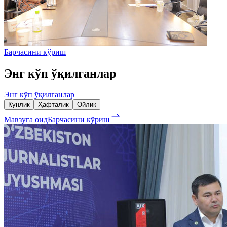
Барчасини кўриш
Энг кўп ўқилганлар
Энг кўп ўқилганлар
Кунлик
Ҳафталик
Ойлик
Мавзуга оид
Барчасини кўриш