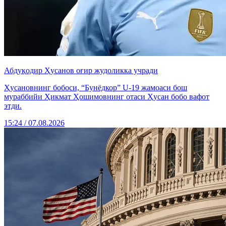
Абдуқодир Ҳусанов оғир жудоликка учради
Ҳусановнинг бобоси, “Бунёдкор” U-19 жамоаси бош
мураббийи Ҳикмат Ҳошимовнинг отаси Ҳусан бобо вафот
этди.
15:24 / 07.08.2026