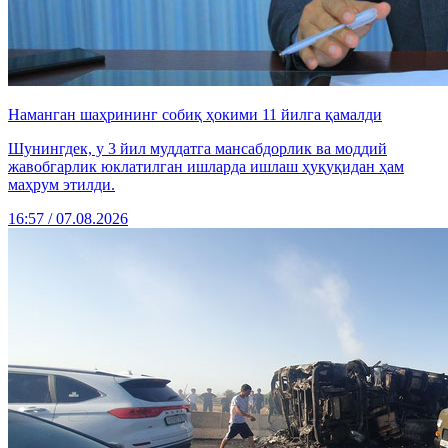
Наманган шаҳрининг собиқ ҳокими 11 йилга қамалди
Шунингдек, у 3 йил муддатга мансабдорлик ва моддий
жавобгарлик юклатилган ишларда ишлаш ҳуқуқидан ҳам
маҳрум этилди.
16:57 / 07.08.2026