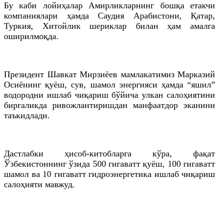
Бу каби лойиҳалар Амирликларнинг бошқа етакчи
компаниялари ҳамда Саудия Арабистони, Қатар,
Туркия, Хитойлик шериклар билан ҳам амалга
оширилмоқда.
Президент Шавкат Мирзиёев мамлакатимиз Марказий
Осиёнинг қуёш, сув, шамол энергияси ҳамда “яшил”
водородни ишлаб чиқариш бўйича улкан салоҳиятини
биргаликда ривожлантиришдан манфаатдор эканини
таъкидлади.
Дастлабки ҳисоб-китобларга кўра, фақат
Ўзбекистоннинг ўзида 500 гигаватт қуёш, 100 гигаватт
шамол ва 10 гигаватт гидроэнергетика ишлаб чиқариш
салоҳияти мавжуд.