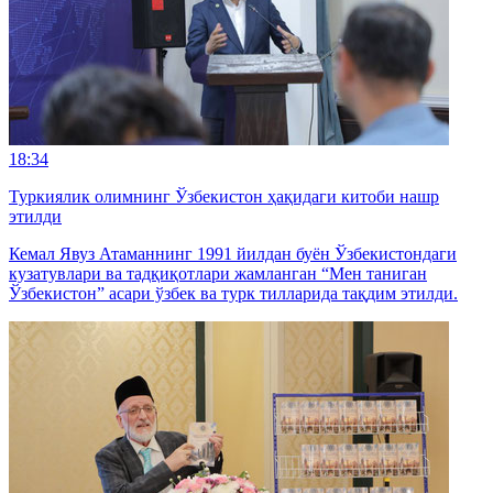
18:34
Туркиялик олимнинг Ўзбекистон ҳақидаги китоби нашр
этилди
Кемал Явуз Атаманнинг 1991 йилдан буён Ўзбекистондаги
кузатувлари ва тадқиқотлари жамланган “Мен таниган
Ўзбекистон” асари ўзбек ва турк тилларида тақдим этилди.