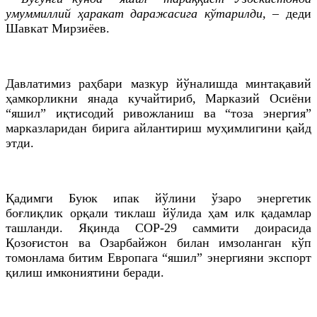
умуммиллий ҳаракат даражасига кўтарилди,
– деди
Шавкат Мирзиёев.
Давлатимиз раҳбари мазкур йўналишда минтақавий
ҳамкорликни янада кучайтириб, Марказий Осиёни
“яшил” иқтисодий ривожланиш ва “тоза энергия”
марказларидан бирига айлантириш муҳимлигини қайд
этди.
Қадимги Буюк ипак йўлини ўзаро энергетик
боғлиқлик орқали тиклаш йўлида ҳам илк қадамлар
ташланди. Яқинда COP-29 саммити доирасида
Қозоғистон ва Озарбайжон билан имзоланган кўп
томонлама битим Европага “яшил” энергияни экспорт
қилиш имкониятини беради.