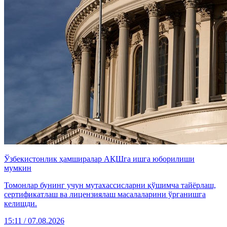
Ўзбекистонлик ҳамширалар АҚШга ишга юборилиши
мумкин
Томонлар бунинг учун мутахассисларни қўшимча тайёрлаш,
сертификатлаш ва лицензиялаш масалаларини ўрганишга
келишди.
15:11 / 07.08.2026