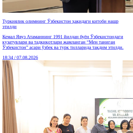
Туркиялик олимнинг Ўзбекистон ҳақидаги китоби нашр
этилди
Кемал Явуз Атаманнинг 1991 йилдан буён Ўзбекистондаги
кузатувлари ва тадқиқотлари жамланган “Мен таниган
Ўзбекистон” асари ўзбек ва турк тилларида тақдим этилди.
18:34 / 07.08.2026