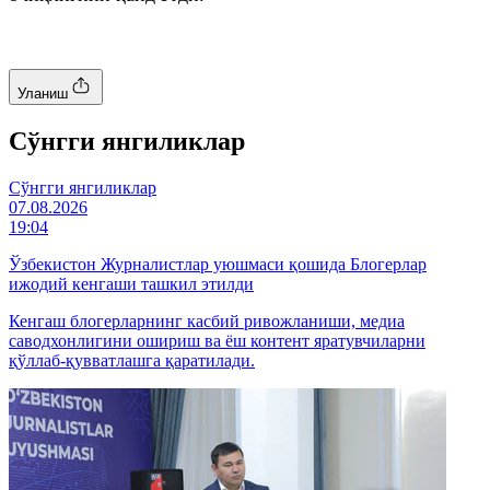
Уланиш
Cўнгги янгиликлар
Cўнгги янгиликлар
07.08.2026
19:04
Ўзбекистон Журналистлар уюшмаси қошида Блогерлар
ижодий кенгаши ташкил этилди
Кенгаш блогерларнинг касбий ривожланиши, медиа
саводхонлигини ошириш ва ёш контент яратувчиларни
қўллаб-қувватлашга қаратилади.