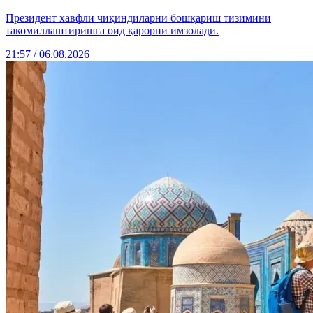
Президент хавфли чиқиндиларни бошқариш тизимини
такомиллаштиришга оид қарорни имзолади.
21:57 / 06.08.2026