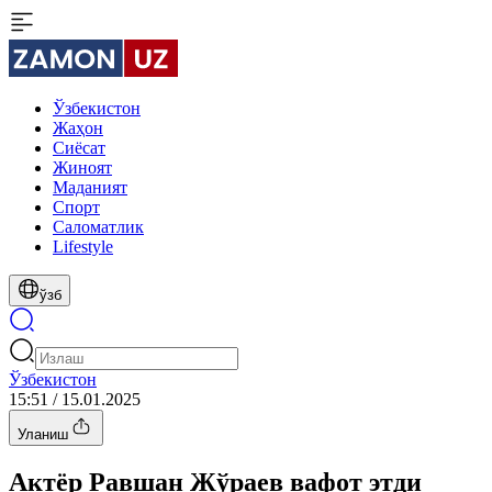
Ўзбекистон
Жаҳон
Сиёсат
Жиноят
Маданият
Спорт
Cаломатлик
Lifestyle
ўзб
Ўзбекистон
15:51 / 15.01.2025
Уланиш
Актёр Равшан Жўраев вафот этди