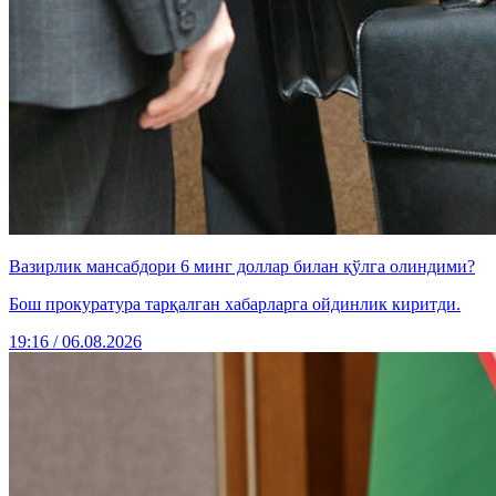
Вазирлик мансабдори 6 минг доллар билан қўлга олиндими?
Бош прокуратура тарқалган хабарларга ойдинлик киритди.
19:16 / 06.08.2026