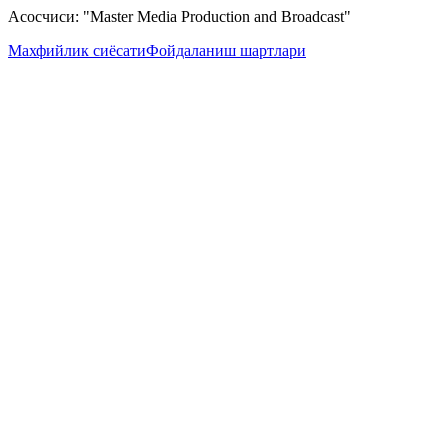
Асосчиси: "Master Media Production and Broadcast"
Махфийлик сиёсати
Фойдаланиш шартлари