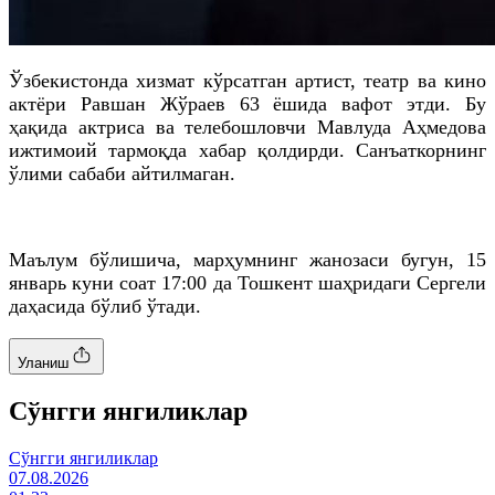
Ўзбекистонда хизмат кўрсатган артист, театр ва кино
актёри Равшан Жўраев 63 ёшида вафот этди. Бу
ҳақида актриса ва телебошловчи Мавлуда Аҳмедова
ижтимоий тармоқда хабар қолдирди. Санъаткорнинг
ўлими сабаби айтилмаган.
Маълум бўлишича, марҳумнинг жанозаси бугун, 15
январь куни соат 17:00 да Тошкент шаҳридаги Сергели
даҳасида бўлиб ўтади.
Уланиш
Cўнгги янгиликлар
Cўнгги янгиликлар
07.08.2026