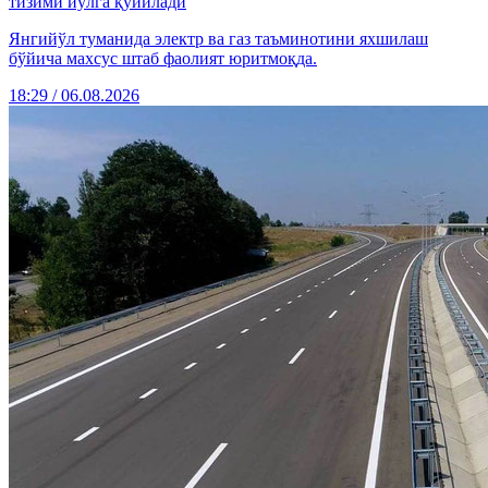
тизими йўлга қўйилади
Янгийўл туманида электр ва газ таъминотини яхшилаш
бўйича махсус штаб фаолият юритмоқда.
18:29 / 06.08.2026