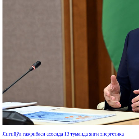
Янгийўл тажрибаси асосида 13 туманда янги энергетика