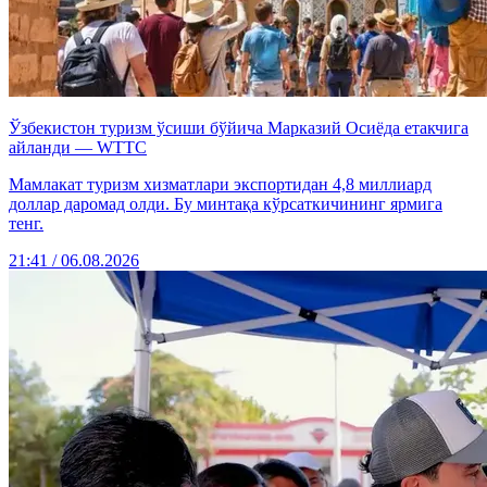
Ўзбекистон туризм ўсиши бўйича Марказий Осиёда етакчига
айланди — WTTC
Мамлакат туризм хизматлари экспортидан 4,8 миллиард
доллар даромад олди. Бу минтақа кўрсаткичининг ярмига
тенг.
21:41 / 06.08.2026