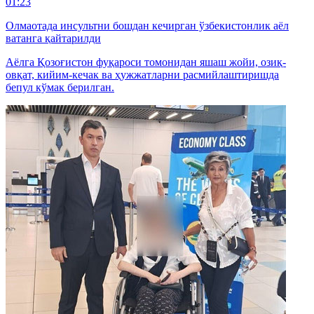
01:23
Олмаотада инсультни бошдан кечирган ўзбекистонлик аёл
ватанга қайтарилди
Аёлга Қозоғистон фуқароси томонидан яшаш жойи, озиқ-
овқат, кийим-кечак ва ҳужжатларни расмийлаштиришда
бепул кўмак берилган.