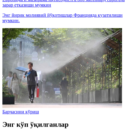
зарар етказиши мумкин
Энг йирик молиявий йўқотишлар Францияда кузатилиши
мумкин.
Барчасини кўриш
Энг кўп ўқилганлар