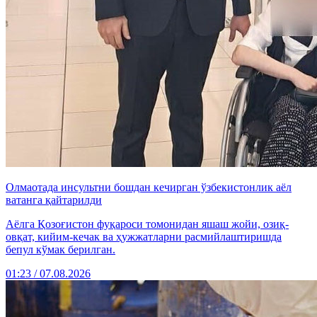
Олмаотада инсультни бошдан кечирган ўзбекистонлик аёл
ватанга қайтарилди
Аёлга Қозоғистон фуқароси томонидан яшаш жойи, озиқ-
овқат, кийим-кечак ва ҳужжатларни расмийлаштиришда
бепул кўмак берилган.
01:23 / 07.08.2026