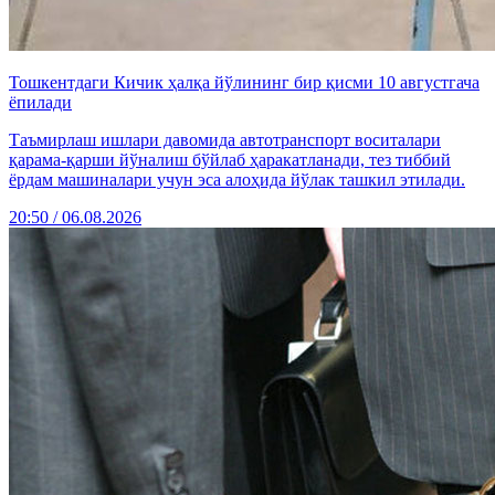
Тошкентдаги Кичик ҳалқа йўлининг бир қисми 10 августгача
ёпилади
Таъмирлаш ишлари давомида автотранспорт воситалари
қарама-қарши йўналиш бўйлаб ҳаракатланади, тез тиббий
ёрдам машиналари учун эса алоҳида йўлак ташкил этилади.
20:50 / 06.08.2026