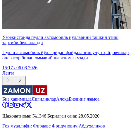
Ўзбекистонда пулли автомобиль йўлларини ташкил этиш
тартиби белгиланди
Пулли автомобиль йўлларидан фойдаланиш учун ҳайдовчилар
оператор билан оммавий шартнома тузади.
15:17 / 06.08.2026
Лента
Биз ҳақимизда
Янгиликлар
Алоқа
Бизнинг жамоа
Шаҳодатнома: №1346 Берилган сана: 28.05.2020
Ғоя муаллифи: Фирдавс Фридунович Абдухаликов