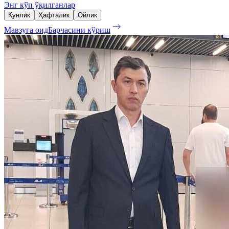
Энг кўп ўқилганлар
Кунлик
Ҳафталик
Ойлик
Мавзуга оид
Барчасини кўриш