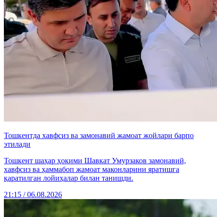
Тошкентда хавфсиз ва замонавий жамоат жойлари барпо
этилади
Тошкент шаҳар ҳокими Шавкат Умурзаков замонавий,
хавфсиз ва ҳаммабоп жамоат маконларини яратишга
қаратилган лойиҳалар билан танишди.
21:15 / 06.08.2026