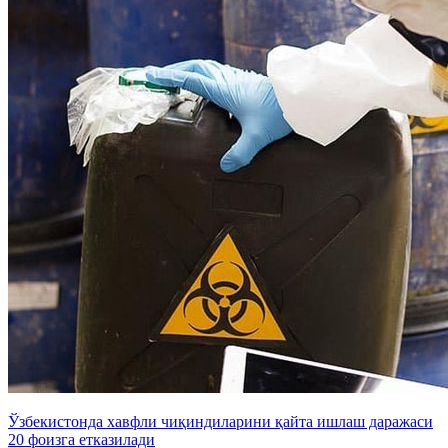
Ўзбекистонда хавфли чиқиндиларини қайта ишлаш даражаси
20 фоизга етказилади