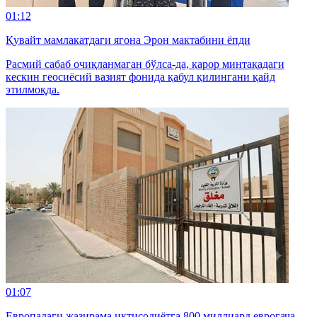
01:12
Қувайт мамлакатдаги ягона Эрон мактабини ёпди
Расмий сабаб очиқланмаган бўлса-да, қарор минтақадаги
кескин геосиёсий вазият фонида қабул қилингани қайд
этилмоқда.
01:07
Европадаги жазирама иқтисодиётга 800 миллиард еврогача