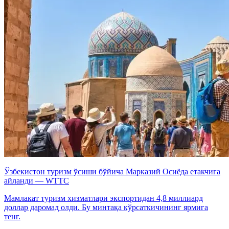
Ўзбекистон туризм ўсиши бўйича Марказий Осиёда етакчига
айланди — WTTC
Мамлакат туризм хизматлари экспортидан 4,8 миллиард
доллар даромад олди. Бу минтақа кўрсаткичининг ярмига
тенг.