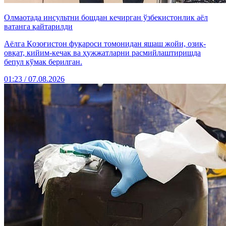
Олмаотада инсультни бошдан кечирган ўзбекистонлик аёл
ватанга қайтарилди
Аёлга Қозоғистон фуқароси томонидан яшаш жойи, озиқ-
овқат, кийим-кечак ва ҳужжатларни расмийлаштиришда
бепул кўмак берилган.
01:23 / 07.08.2026