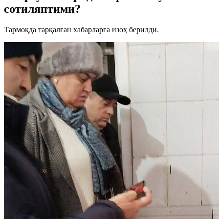
сотиляптими?
Тармоқда тарқалган хабарларга изоҳ берилди.