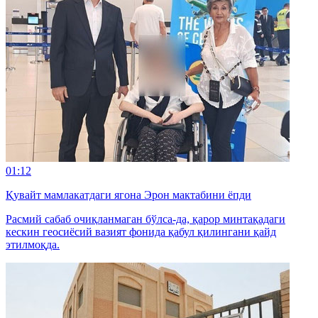
01:12
Қувайт мамлакатдаги ягона Эрон мактабини ёпди
Расмий сабаб очиқланмаган бўлса-да, қарор минтақадаги
кескин геосиёсий вазият фонида қабул қилингани қайд
этилмоқда.