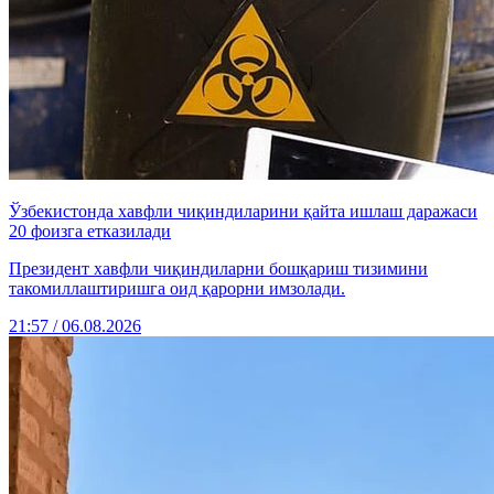
Ўзбекистонда хавфли чиқиндиларини қайта ишлаш даражаси
20 фоизга етказилади
Президент хавфли чиқиндиларни бошқариш тизимини
такомиллаштиришга оид қарорни имзолади.
21:57 / 06.08.2026