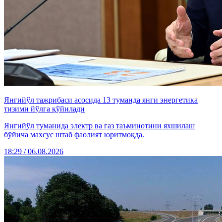
Янгийўл тажрибаси асосида 13 туманда янги энергетика
тизими йўлга қўйилади
Янгийўл туманида электр ва газ таъминотини яхшилаш
бўйича махсус штаб фаолият юритмоқда.
18:29 / 06.08.2026