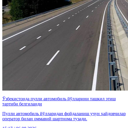
Ўзбекистонда пулли автомобиль йўлларини ташкил этиш
тартиби белгиланди
Пулли автомобиль йўлларидан фойдаланиш учун ҳайдовчилар
оператор билан оммавий шартнома тузади.