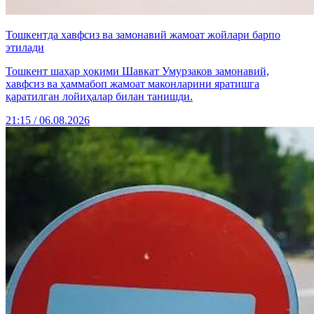
Тошкентда хавфсиз ва замонавий жамоат жойлари барпо
этилади
Тошкент шаҳар ҳокими Шавкат Умурзаков замонавий,
хавфсиз ва ҳаммабоп жамоат маконларини яратишга
қаратилган лойиҳалар билан танишди.
21:15 / 06.08.2026