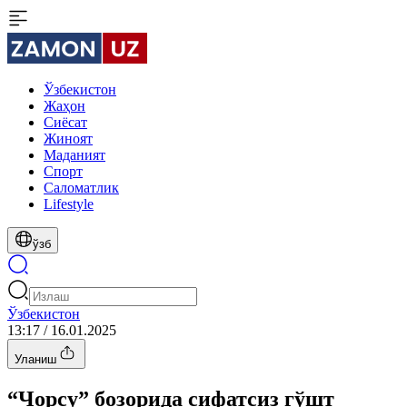
Ўзбекистон
Жаҳон
Сиёсат
Жиноят
Маданият
Спорт
Cаломатлик
Lifestyle
ўзб
Ўзбекистон
13:17 / 16.01.2025
Уланиш
“Чорсу” бозорида сифатсиз гўшт