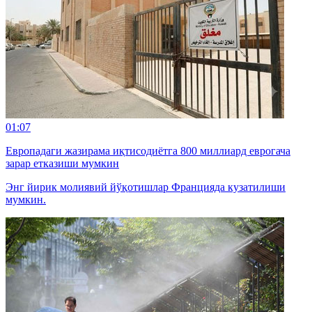
01:07
Европадаги жазирама иқтисодиётга 800 миллиард еврогача
зарар етказиши мумкин
Энг йирик молиявий йўқотишлар Францияда кузатилиши
мумкин.