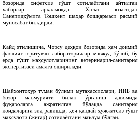
бозорида сифатсиз гўшт сотилаётгани айтилган
хабарлар тарқалмоқда. Ҳолат юзасидан
Санепидқўмита Тошкент шаҳар бошқармаси расмий
муносабат билдирди.
Қайд этилишича, Чорсу деҳқон бозорида ҳам доимий
фаолият юритувчи лабораториялар мавжуд бўлиб, бу
ерда гўшт маҳсулотларининг ветеринария-санитария
экспертизаси амалга оширилади.
Шайхонтоҳур туман бўлими мутахассислари, ИИБ ва
бозор маъмурияти билан ўрганиш давомида
фуқароларга ажратилган йўлакда санитария
қоидаларига зид равишда, ҳеч қандай ҳужжатсиз гўшт
маҳсулоти (жигар) сотилаётгани маълум бўлган.