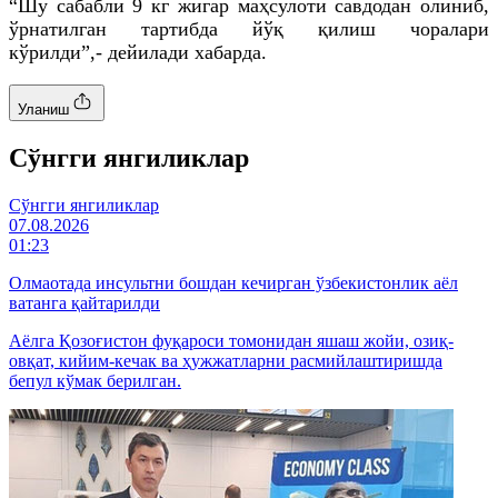
“Шу сабабли 9 кг жигар маҳсулоти савдодан олиниб,
ўрнатилган тартибда йўқ қилиш чоралари
кўрилди”,- дейилади хабарда.
Уланиш
Cўнгги янгиликлар
Cўнгги янгиликлар
07.08.2026
01:23
Олмаотада инсультни бошдан кечирган ўзбекистонлик аёл
ватанга қайтарилди
Аёлга Қозоғистон фуқароси томонидан яшаш жойи, озиқ-
овқат, кийим-кечак ва ҳужжатларни расмийлаштиришда
бепул кўмак берилган.