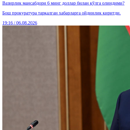
Вазирлик мансабдори 6 минг доллар билан қўлга олиндими?
Бош прокуратура тарқалган хабарларга ойдинлик киритди.
19:16 / 06.08.2026