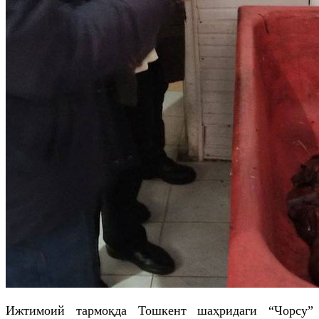
Ижтимоий тармоқда Тошкент шаҳридаги “Чорсу”