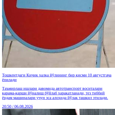
Тошкентдаги Кичик ҳалқа йўлининг бир қисми 10 августгача
ёпилади
Таъмирлаш ишлари давомида автотранспорт воситалари
қарама-қарши йўналиш бўйлаб ҳаракатланади, тез тиббий
ёрдам машиналари учун эса алоҳида йўлак ташкил этилади.
20:50 / 06.08.2026