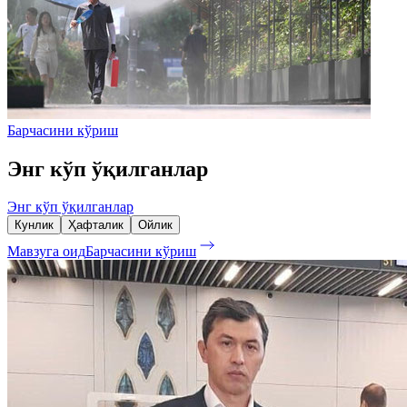
Барчасини кўриш
Энг кўп ўқилганлар
Энг кўп ўқилганлар
Кунлик
Ҳафталик
Ойлик
Мавзуга оид
Барчасини кўриш