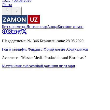
15:17 / 06.08.2026
Лента
Биз ҳақимизда
Янгиликлар
Алоқа
Бизнинг жамоа
Шаҳодатнома: №1346 Берилган сана: 28.05.2020
Ғоя муаллифи: Фирдавс Фридунович Абдухаликов
Асосчиси: "Master Media Production and Broadcast"
Махфийлик сиёсати
Фойдаланиш шартлари