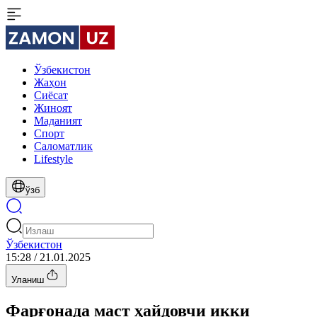
Ўзбекистон
Жаҳон
Сиёсат
Жиноят
Маданият
Спорт
Cаломатлик
Lifestyle
ўзб
Ўзбекистон
15:28 / 21.01.2025
Уланиш
Фарғонада маст ҳайдовчи икки