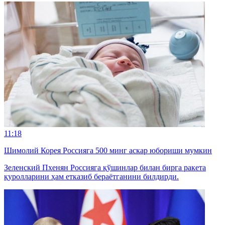
11:18
Шимолий Корея Россияга 500 минг аскар юбориши мумкин
Зеленский Пхенян Россияга қўшинлар билан бирга ракета
қуролларини ҳам етказиб бераётганини билдирди.