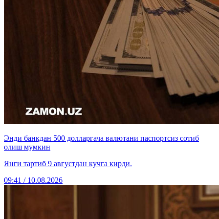
Энди банкдан 500 долларгача валютани паспортсиз сотиб
олиш мумкин
Янги тартиб 9 августдан кучга кирди.
09:41 / 10.08.2026