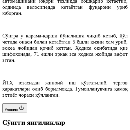
автомашинани юқори тезликда бошқариб кетаётиб,
олдинда велосипедда кетаётган фуқарони уриб
юборган.
Сўнгра у қарама-қарши йўналишга чиқиб кетиб, йўл
четида онаси билан кетаётган 5 ёшли қизни ҳам уриб,
воқеа жойидан қочиб кетган. Ҳодиса оқибатида қиз
шифохонада, 71 ёшли эркак эса ҳодиса жойида вафот
этган.
ЙТҲ юзасидан жиноий иш қўзғатилиб, тергов
ҳаракатлари олиб борилмоқда. Гумонланувчига қамоқ
эҳтиёт чораси қўлланган.
Уланиш
Cўнгги янгиликлар