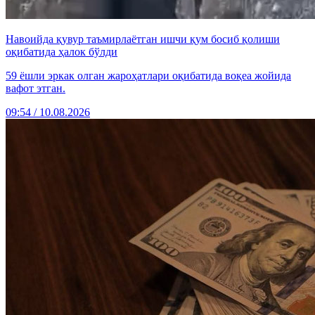
Навоийда қувур таъмирлаётган ишчи қум босиб қолиши
оқибатида ҳалок бўлди
59 ёшли эркак олган жароҳатлари оқибатида воқеа жойида
вафот этган.
09:54 / 10.08.2026