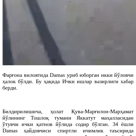
Фарғона вилоятида Damas уриб юборган икки йўловчи
ҳалок бўлди. Бу ҳақида Ички ишлар вазирлиги хабар
берди.
Билдирилишича, ҳолат Қува-Марғилон-Марҳамат
йўлининг Тошлоқ тумани Яккатут маҳалласидан
ўтувчи ички қатнов йўлида содир бўлган. 34 ёшли
Damas ҳайдовчиси спиртли ичимлик таъсирида