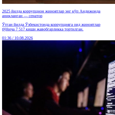
2025 йилда коррупцион жиноятлар энг кўп Андижонда
аниқланган — сенатор
Ўтган йилда Ўзбекистонда коррупцияга оид жиноятлар
бўйича 7 517 киши жавобгарликка тортилган.
01:36 / 10.08.2026