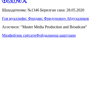
Шаҳодатнома: №1346 Берилган сана: 28.05.2020
Ғоя муаллифи: Фирдавс Фридунович Абдухаликов
Асосчиси: "Master Media Production and Broadcast"
Махфийлик сиёсати
Фойдаланиш шартлари