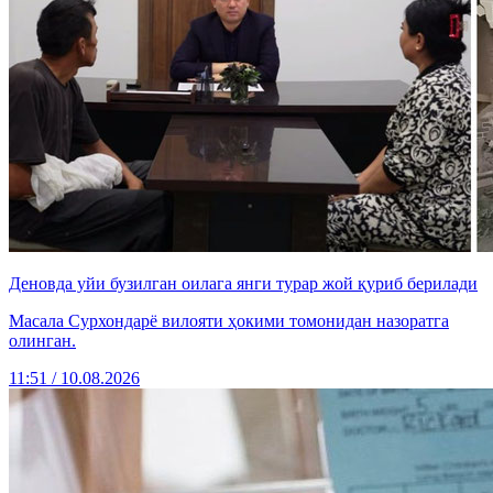
Деновда уйи бузилган оилага янги турар жой қуриб берилади
Масала Сурхондарё вилояти ҳокими томонидан назоратга
олинган.
11:51 / 10.08.2026