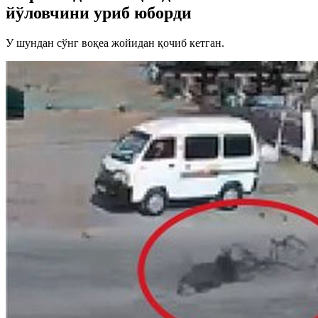
йўловчини уриб юборди
У шундан сўнг воқеа жойидан қочиб кетган.