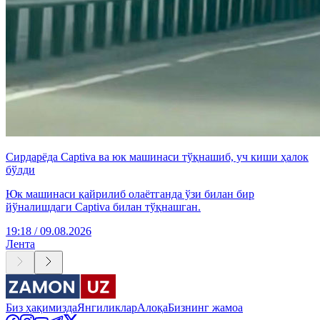
Сирдарёда Captiva ва юк машинаси тўқнашиб, уч киши ҳалок
бўлди
Юк машинаси қайрилиб олаётганда ўзи билан бир
йўналишдаги Captiva билан тўқнашган.
19:18 / 09.08.2026
Лента
Биз ҳақимизда
Янгиликлар
Алоқа
Бизнинг жамоа