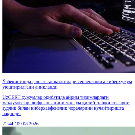
Ўзбекистонда давлат ташкилотлари серверларига киберҳужум
уюштирилгани аниқланди
UzCERT ҳужумлар оқибатида айрим тизимлардаги
маълумотлар шифрланганини маълум қилиб, ташкилотларни
зудлик билан киберхавфсизлик чораларини кучайтиришга
чақирди.
21:44 / 09.08.2026