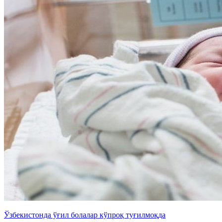
Ўзбекистонда ўғил болалар кўпроқ туғилмоқда