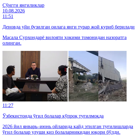
Cўнгги янгиликлар
10.08.2026
11:51
Деновда уйи бузилган оилага янги турар жой қуриб берилади
Масала Сурхондарё вилояти ҳокими томонидан назоратга
олинган.
11:27
Ўзбекистонда ўғил болалар кўпроқ туғилмоқда
2026 йил январь–июнь ойларида қайд этилган туғилишларда
ўғил болалар улуши қиз болаларникидан юқори бўлди.