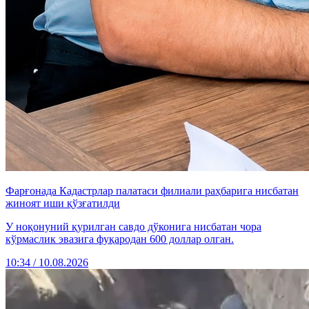
Фарғонада Кадастрлар палатаси филиали раҳбарига нисбатан
жиноят иши қўзғатилди
У ноқонуний қурилган савдо дўконига нисбатан чора
кўрмаслик эвазига фуқародан 600 доллар олган.
10:34 / 10.08.2026