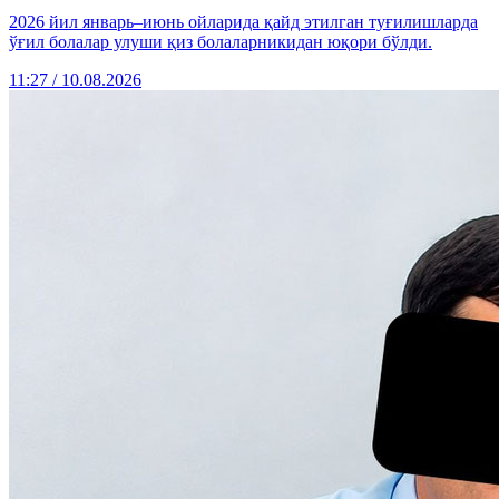
2026 йил январь–июнь ойларида қайд этилган туғилишларда
ўғил болалар улуши қиз болаларникидан юқори бўлди.
11:27 / 10.08.2026