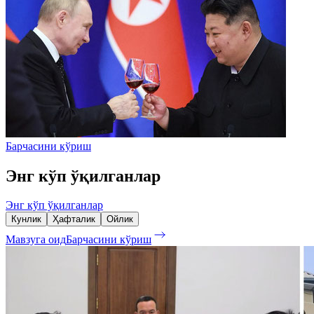
Барчасини кўриш
Энг кўп ўқилганлар
Энг кўп ўқилганлар
Кунлик
Ҳафталик
Ойлик
Мавзуга оид
Барчасини кўриш