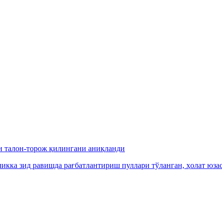
и талон-торож қилингани аниқланди
икка зид равишда рағбатлантириш пуллари тўланган, ҳолат юза