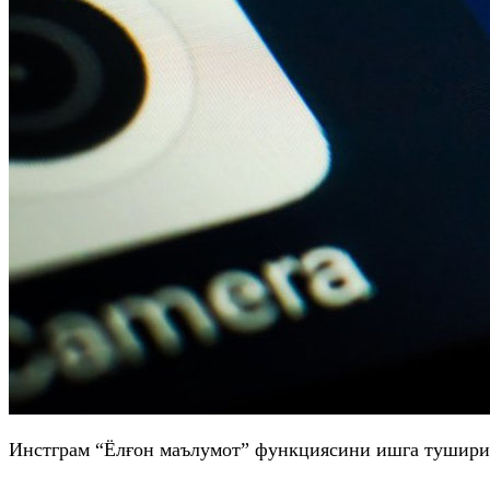
Инстграм “Ёлғон маълумот” функциясини ишга тушириш