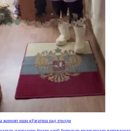
га жиноят иши қўзғатиш рад этилди
олатли идоралари билан олиб борилган музокаралар натижасида