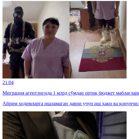
21:04
Миграция агентлигида 1 млрд сўмдан ортиқ бюджет маблағлар
Айрим ходимларга ишламаган даври учун иш ҳақи ва қонунчил