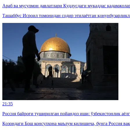
Араб ва мусулмон давлатлари Қуддусдаги муқаддас қадамжол
Ташаббус Исроил томонидан содир этилаётган қонунбузарликл
21:35
Россия байроғи туширилган пойандоз иши: ўзбекистонлик аёл
Қозондаги Бош консулхона маълум қилишича, бунга Россия вак