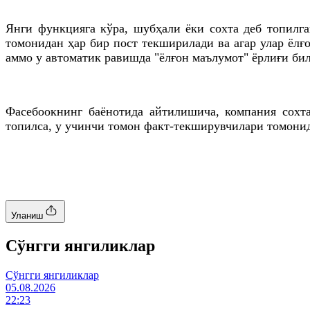
Янги функцияга кўра, шубҳали ёки сохта деб топилг
томонидан ҳар бир пост текширилади ва агар улар ёл
аммо у автоматик равишда "ёлғон маълумот" ёрлиғи бил
Фасебоокнинг баёнотида айтилишича, компания сохта
топилса, у учинчи томон факт-текширувчилари томони
Уланиш
Cўнгги янгиликлар
Cўнгги янгиликлар
05.08.2026
22:23