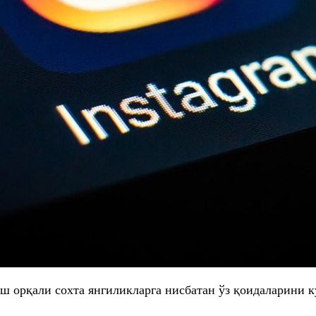
 орқали сохта янгиликларга нисбатан ўз қоидаларини 