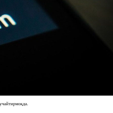
кучайтирмоқда.