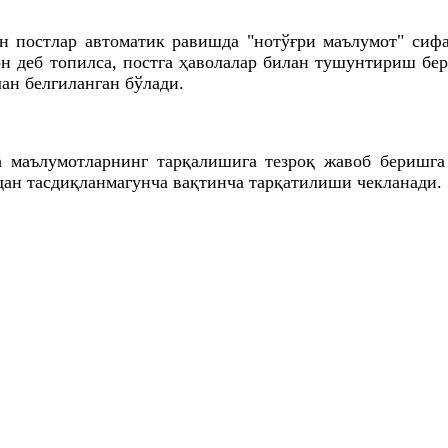
ан постлар автоматик равишда "нотўғри маълумот" сиф
ғон деб топилса, постга ҳаволалар билан тушунтириш б
ан белгиланган бўлади.
 маълумотларнинг тарқалишига тезроқ жавоб беришга
дан тасдиқланмагунча вақтинча тарқатилиши чекланади.