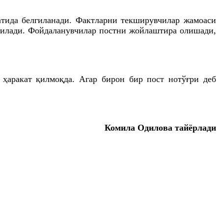
атида белгиланади. Фактларни текширувчилар жамоаси
ерилади. Фойдаланувчилар постни жойлаштира олишади,
 ҳаракат қилмоқда. Агар бирон бир пост нотўғри деб
Комила Одилова тайёрлади