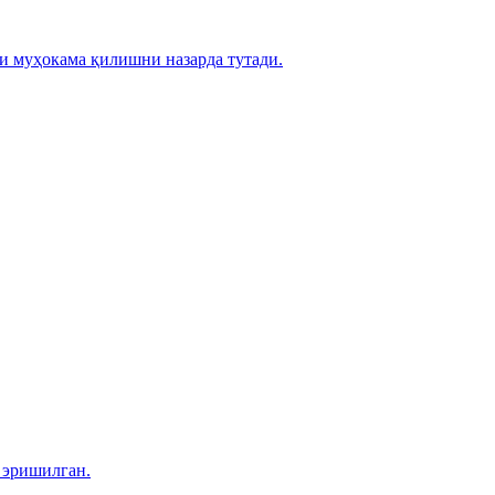
и муҳокама қилишни назарда тутади.
 эришилган.