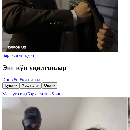
Барчасини кўриш
Энг кўп ўқилганлар
Энг кўп ўқилганлар
Кунлик
Ҳафталик
Ойлик
Мавзуга оид
Барчасини кўриш