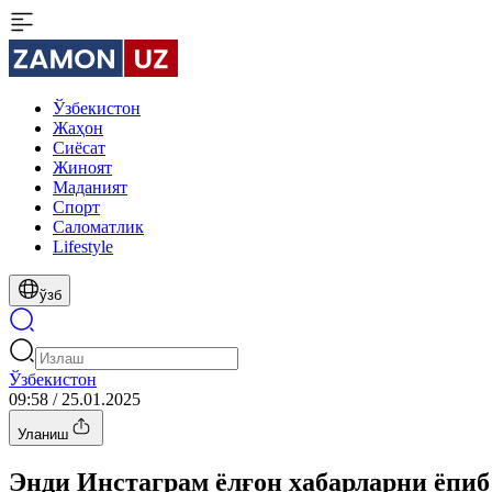
Ўзбекистон
Жаҳон
Сиёсат
Жиноят
Маданият
Спорт
Cаломатлик
Lifestyle
ўзб
Ўзбекистон
09:58 / 25.01.2025
Уланиш
Энди Инстаграм ёлғон хабарларни ёпиб