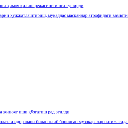
арни ҳимоя қилиш режасини ишга туширди
арни ҳужжатлаштириш, муқаддас масканлар атрофидаги вазиятн
га жиноят иши қўзғатиш рад этилди
олатли идоралари билан олиб борилган музокаралар натижасида