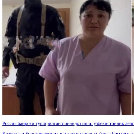
Россия байроғи туширилган пойандоз иши: ўзбекистонлик аёл
Қозондаги Бош консулхона маълум қилишича, бунга Россия вак