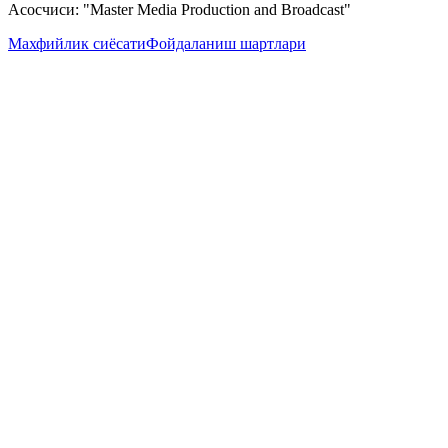
Асосчиси: "Master Media Production and Broadcast"
Махфийлик сиёсати
Фойдаланиш шартлари