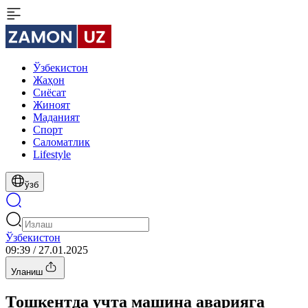
Ўзбекистон
Жаҳон
Сиёсат
Жиноят
Маданият
Спорт
Cаломатлик
Lifestyle
ўзб
Ўзбекистон
09:39 / 27.01.2025
Уланиш
Тошкентда учта машина аварияга