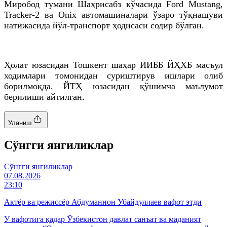
Миробод тумани Шаҳрисабз кўчасида Ford Mustang,
Tracker-2 ва Onix автомашиналари ўзаро тўқнашуви
натижасида йўл-транспорт ҳодисаси содир бўлган.
Ҳолат юзасидан Тошкент шаҳар ИИББ ЙҲХБ масъул
ходимлари томонидан суриштирув ишлари олиб
борилмоқда. ЙТҲ юзасидан қўшимча маълумот
берилиши айтилган.
Уланиш
Cўнгги янгиликлар
Cўнгги янгиликлар
07.08.2026
23:10
Актёр ва режиссёр Абдуманнон Убайдуллаев вафот этди
У вафотига қадар Ўзбекистон давлат санъат ва маданият