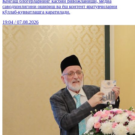
Кенгаш блогерларнинг касбий ривожланиши, медиа
саводхонлигини ошириш ва ёш контент яратувчиларни
қўллаб-қувватлашга қаратилади.
19:04 / 07.08.2026