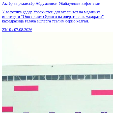
Актёр ва режиссёр Абдуманнон Убайдуллаев вафот этди
У вафотига қадар Ўзбекистон давлат санъат ва маданият
институти “Овоз режиссёрлиги ва операторлик маҳорати”
кафедрасида талаба ёшларга таълим бериб келган.
23:10 / 07.08.2026