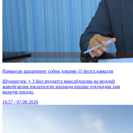
Наманган шаҳрининг собиқ ҳокими 11 йилга қамалди
Шунингдек, у 3 йил муддатга мансабдорлик ва моддий
жавобгарлик юклатилган ишларда ишлаш ҳуқуқидан ҳам
маҳрум этилди.
16:57 / 07.08.2026