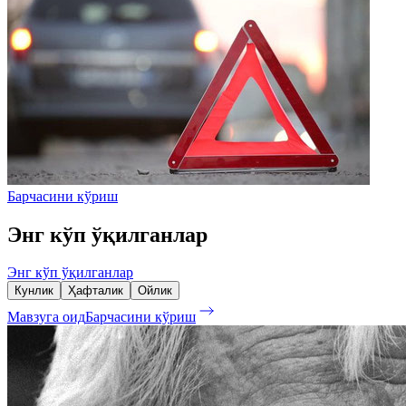
Барчасини кўриш
Энг кўп ўқилганлар
Энг кўп ўқилганлар
Кунлик
Ҳафталик
Ойлик
Мавзуга оид
Барчасини кўриш