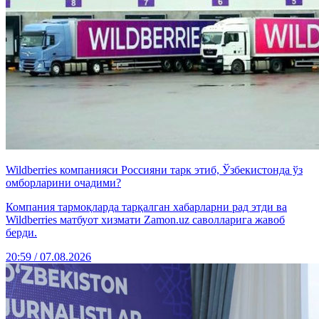
Wildberries компанияси Россияни тарк этиб, Ўзбекистонда ўз
омборларини очадими?
Компания тармоқларда тарқалган хабарларни рад этди ва
Wildberries матбуот хизмати Zamon.uz саволларига жавоб
берди.
20:59 / 07.08.2026