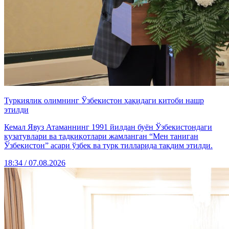
Туркиялик олимнинг Ўзбекистон ҳақидаги китоби нашр
этилди
Кемал Явуз Атаманнинг 1991 йилдан буён Ўзбекистондаги
кузатувлари ва тадқиқотлари жамланган “Мен таниган
Ўзбекистон” асари ўзбек ва турк тилларида тақдим этилди.
18:34 / 07.08.2026