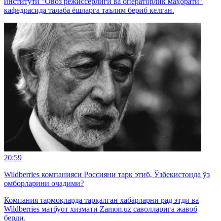
институти “Овоз режиссёрлиги ва операторлик маҳорати”
кафедрасида талаба ёшларга таълим бериб келган.
20:59
Wildberries компанияси Россияни тарк этиб, Ўзбекистонда ўз
омборларини очадими?
Компания тармоқларда тарқалган хабарларни рад этди ва
Wildberries матбуот хизмати Zamon.uz саволларига жавоб
берди.