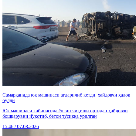
Самарқандда юк машинаси ағдарилиб кетди, ҳайдовчи ҳалок
бўлди
Юк машинаси кабинасида ёнғин чиқиши ортидан ҳайдовчи
бошқарувни йўқотиб, бетон тўсиққа урилган
15:46 / 07.08.2026