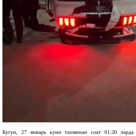
Бугун, 27 январь куни тахминан соат 01:20 ларда