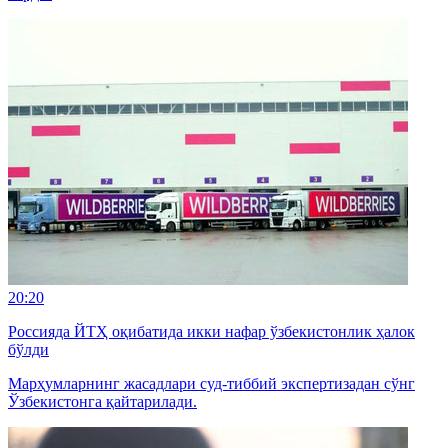
20:20
Россияда ЙТҲ оқибатида икки нафар ўзбекистонлик ҳалок
бўлди
Марҳумларнинг жасадлари суд-тиббий экспертизадан сўнг
Ўзбекистонга қайтарилади.