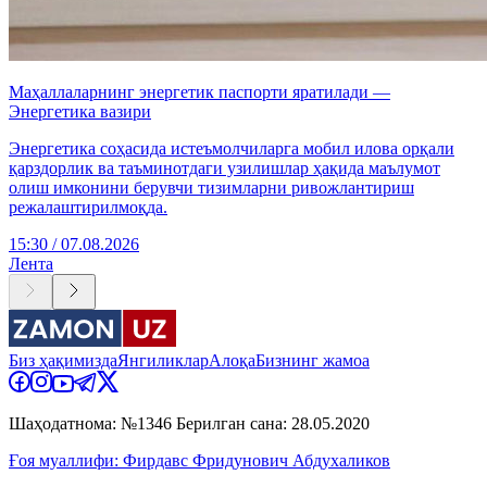
Маҳаллаларнинг энергетик паспорти яратилади —
Энергетика вазири
Энергетика соҳасида истеъмолчиларга мобил илова орқали
қарздорлик ва таъминотдаги узилишлар ҳақида маълумот
олиш имконини берувчи тизимларни ривожлантириш
режалаштирилмоқда.
15:30 / 07.08.2026
Лента
Биз ҳақимизда
Янгиликлар
Алоқа
Бизнинг жамоа
Шаҳодатнома: №1346 Берилган сана: 28.05.2020
Ғоя муаллифи: Фирдавс Фридунович Абдухаликов