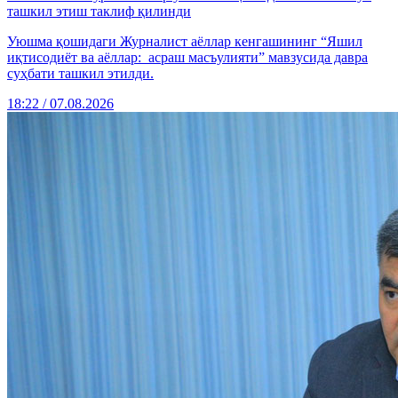
ташкил этиш таклиф қилинди
Уюшма қошидаги Журналист аёллар кенгашининг “Яшил
иқтисодиёт ва аёллар: асраш масъулияти” мавзусида давра
суҳбати ташкил этилди.
18:22 / 07.08.2026