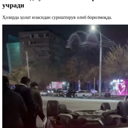
учради
Ҳозирда ҳолат юзасидан суриштирув олиб борилмоқда.