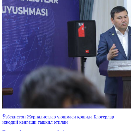
Ўзбекистон Журналистлар уюшмаси қошида Блогерлар
ижодий кенгаши ташкил этилди