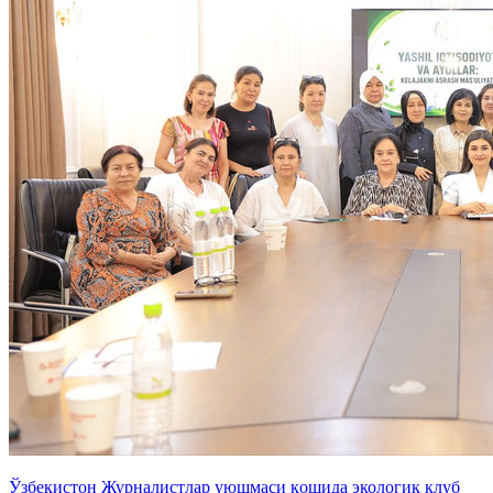
Ўзбекистон Журналистлар уюшмаси қошида экологик клуб