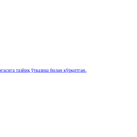
эгасига тазйиқ ўтказиш билан қўрқитган.