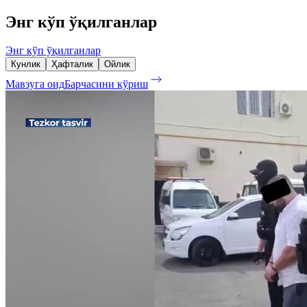
Энг кўп ўқилганлар
Энг кўп ўқилганлар
Кунлик
Ҳафталик
Ойлик
Мавзуга оид
Барчасини кўриш