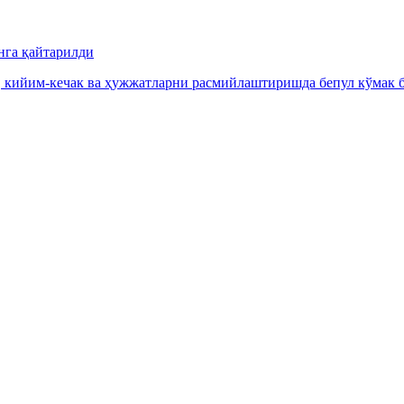
нга қайтарилди
, кийим-кечак ва ҳужжатларни расмийлаштиришда бепул кўмак б