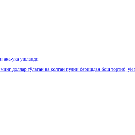
ан ака-ука ушланди
 минг доллар тўлаган ва қолган пулни беришдан бош тортиб, уй 