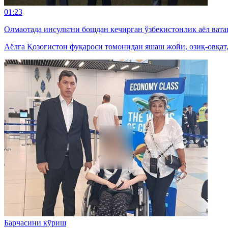
01:23
Олмаотада инсультни бошдан кечирган ўзбекистонлик аёл вата
Аёлга Қозоғистон фуқароси томонидан яшаш жойи, озиқ-овқат
Барчасини кўриш