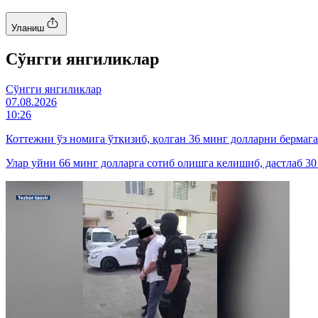
Уланиш
Cўнгги янгиликлар
Cўнгги янгиликлар
07.08.2026
10:26
Коттежни ўз номига ўтқизиб, қолган 36 минг долларни бермаг
Улар уйни 66 минг долларга сотиб олишга келишиб, дастлаб 30