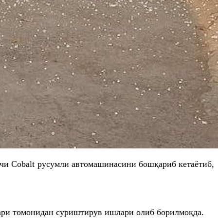
овчи Cobalt русумли автомашинасини бошқариб кетаётиб,
ари томонидан суриштирув ишлари олиб борилмоқда.