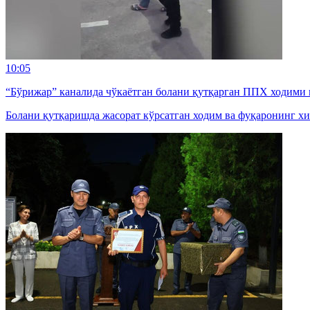
10:05
“Бўрижар” каналида чўкаётган болани қутқарган ППХ ходими 
Болани қутқаришда жасорат кўрсатган ходим ва фуқаронинг хи