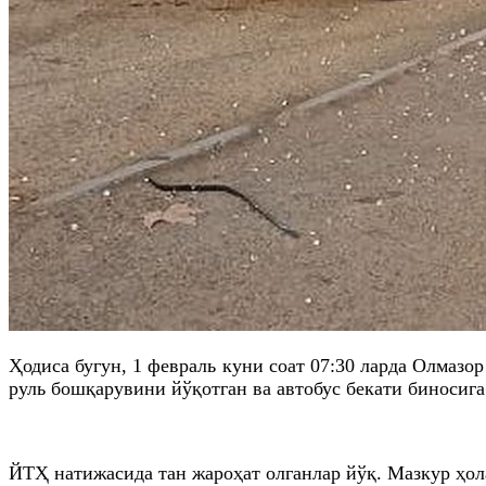
Ҳодиса бугун, 1 февраль куни соат 07:30 ларда Олмазо
руль бошқарувини йўқотган ва автобус бекати биносига
ЙТҲ натижасида тан жароҳат олганлар йўқ. Мазкур ҳ