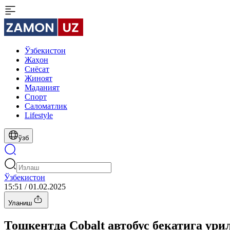
Ўзбекистон
Жаҳон
Сиёсат
Жиноят
Маданият
Спорт
Cаломатлик
Lifestyle
ўзб
Ўзбекистон
15:51 / 01.02.2025
Уланиш
Тошкентда Cobalt автобус бекатига ури