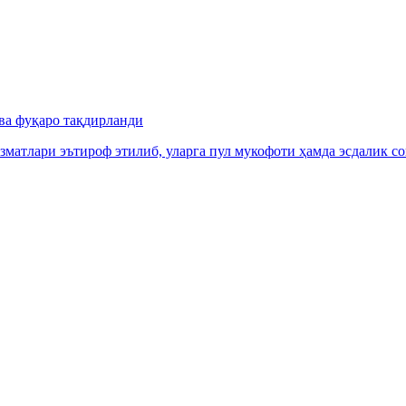
ва фуқаро тақдирланди
зматлари эътироф этилиб, уларга пул мукофоти ҳамда эсдалик с