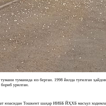
р тумани туманида юз берган. 1998 йилда туғилган ҳайд
 бориб урилган.
олат юзасидан Тошкент шаҳар ИИББ ЙҲХБ масъул ходимл