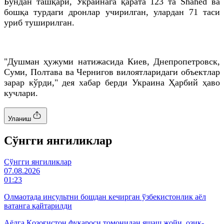
Бундан ташқари, Украинага қарата 123 та Shahed ва
бошқа турдаги дронлар учирилган, улардан 71 таси
уриб туширилган.
"Душман ҳужуми натижасида Киев, Днепропетровск,
Суми, Полтава ва Чернигов вилоятларидаги объектлар
зарар кўрди," дея хабар берди Украина Ҳарбий ҳаво
кучлари.
Уланиш
Cўнгги янгиликлар
Cўнгги янгиликлар
07.08.2026
01:23
Олмаотада инсультни бошдан кечирган ўзбекистонлик аёл
ватанга қайтарилди
Аёлга Қозоғистон фуқароси томонидан яшаш жойи, озиқ-