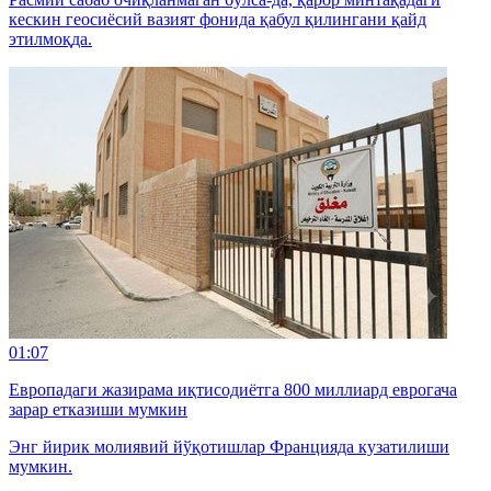
кескин геосиёсий вазият фонида қабул қилингани қайд
этилмоқда.
01:07
Европадаги жазирама иқтисодиётга 800 миллиард еврогача
зарар етказиши мумкин
Энг йирик молиявий йўқотишлар Францияда кузатилиши
мумкин.