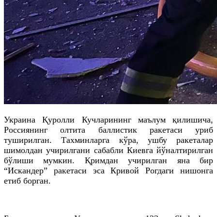
Украина Қуролли Кучларининг маълум қилишича,
Россиянинг олтита баллистик ракетаси уриб
туширилган. Тахминларга кўра, ушбу ракеталар
шимолдан учирилгани сабабли Киевга йўналтирилган
бўлиши мумкин. Қримдан учирилган яна бир
“Искандер” ракетаси эса Кривой Рогдаги нишонга
етиб борган.