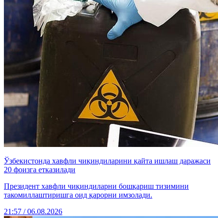
Ўзбекистонда хавфли чиқиндиларини қайта ишлаш даражаси
20 фоизга етказилади
Президент хавфли чиқиндиларни бошқариш тизимини
такомиллаштиришга оид қарорни имзолади.
21:57 / 06.08.2026