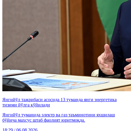
Янгийўл тажрибаси асосида 13 туманда янги энергетика
тизими йўлга қўйилади
Янгийўл туманида электр ва газ таъминотини яхшилаш
бўйича махсус штаб фаолият юритмоқда.
18:29 / 06.08.2026