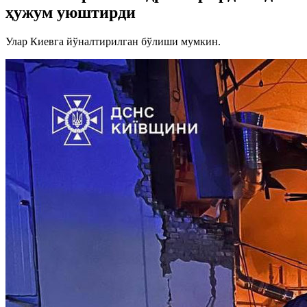
ҳужум уюштирди
Улар Киевга йўналтирилган бўлиши мумкин.