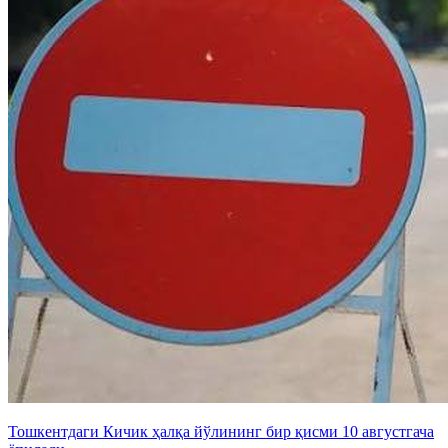
Тошкентдаги Кичик ҳалқа йўлининг бир қисми 10 августгача