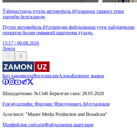
Ўзбекистонда пулли автомобиль йўлларини ташкил этиш
тартиби белгиланди
Пулли автомобиль йўлларидан фойдаланиш учун ҳайдовчилар
оператор билан оммавий шартнома тузади.
15:17 / 06.08.2026
Лента
Биз ҳақимизда
Янгиликлар
Алоқа
Бизнинг жамоа
Шаҳодатнома: №1346 Берилган сана: 28.05.2020
Ғоя муаллифи: Фирдавс Фридунович Абдухаликов
Асосчиси: "Master Media Production and Broadcast"
Махфийлик сиёсати
Фойдаланиш шартлари