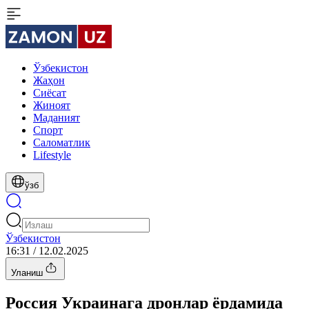
Ўзбекистон
Жаҳон
Сиёсат
Жиноят
Маданият
Спорт
Cаломатлик
Lifestyle
ўзб
Ўзбекистон
16:31 / 12.02.2025
Уланиш
Россия Украинага дронлар ёрдамида