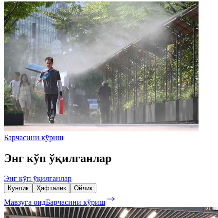
Барчасини кўриш
Энг кўп ўқилганлар
Энг кўп ўқилганлар
Кунлик
Ҳафталик
Ойлик
Мавзуга оид
Барчасини кўриш