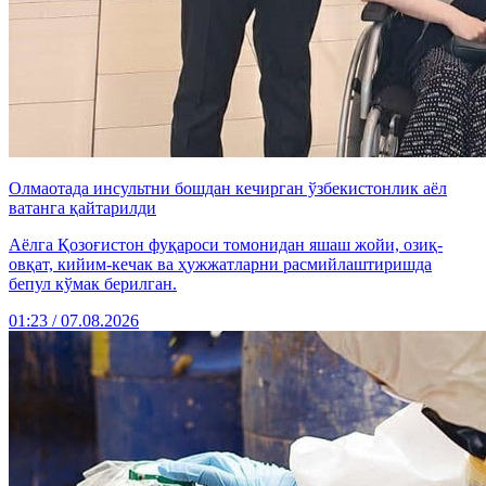
Олмаотада инсультни бошдан кечирган ўзбекистонлик аёл
ватанга қайтарилди
Аёлга Қозоғистон фуқароси томонидан яшаш жойи, озиқ-
овқат, кийим-кечак ва ҳужжатларни расмийлаштиришда
бепул кўмак берилган.
01:23 / 07.08.2026