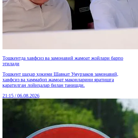
Тошкентда хавфсиз ва замонавий жамоат жойлари барпо
этилади
Тошкент шаҳар ҳокими Шавкат Умурзаков замонавий,
хавфсиз ва ҳаммабоп жамоат маконларини яратишга
қаратилган лойиҳалар билан танишди.
21:15 / 06.08.2026