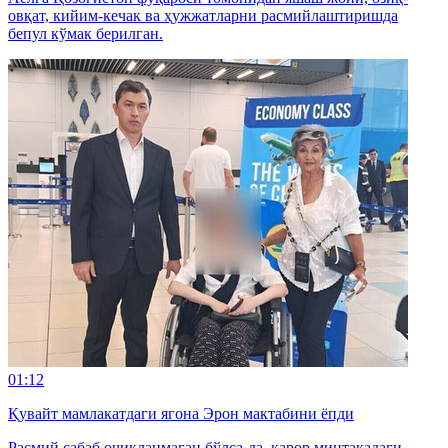
овқат, кийим-кечак ва ҳужжатларни расмийлаштиришда
бепул кўмак берилган.
01:12
Қувайт мамлакатдаги ягона Эрон мактабини ёпди
Расмий сабаб очиқланмаган бўлса-да, қарор минтақадаги