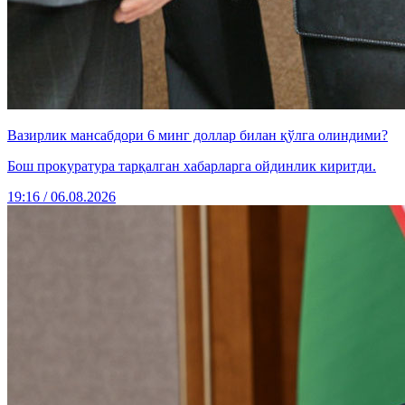
Вазирлик мансабдори 6 минг доллар билан қўлга олиндими?
Бош прокуратура тарқалган хабарларга ойдинлик киритди.
19:16 / 06.08.2026