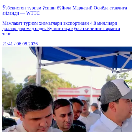
Ўзбекистон туризм ўсиши бўйича Марказий Осиёда етакчига
айланди — WTTC
Мамлакат туризм хизматлари экспортидан 4,8 миллиард
доллар даромад олди. Бу минтақа кўрсаткичининг ярмига
тенг.
21:41 / 06.08.2026