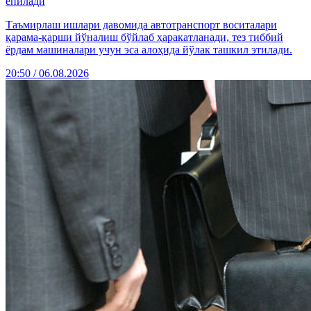
ёпилади
Таъмирлаш ишлари давомида автотранспорт воситалари
қарама-қарши йўналиш бўйлаб ҳаракатланади, тез тиббий
ёрдам машиналари учун эса алоҳида йўлак ташкил этилади.
20:50 / 06.08.2026