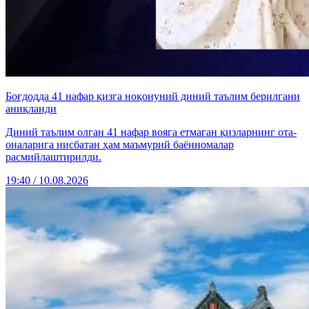
Боғдодда 41 нафар қизга ноқонуний диний таълим берилгани
аниқланди
Диний таълим олган 41 нафар вояга етмаган қизларнинг ота-
оналарига нисбатан ҳам маъмурий баённомалар
расмийлаштирилди.
19:40 / 10.08.2026