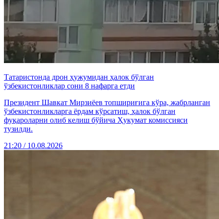
Татаристонда дрон ҳужумидан ҳалок бўлган
ўзбекистонликлар сони 8 нафарга етди
Президент Шавкат Мирзиёев топшириғига кўра, жабрланган
ўзбекистонликларга ёрдам кўрсатиш, ҳалок бўлган
фуқароларни олиб келиш бўйича Ҳукумат комиссияси
тузилди.
21:20 / 10.08.2026