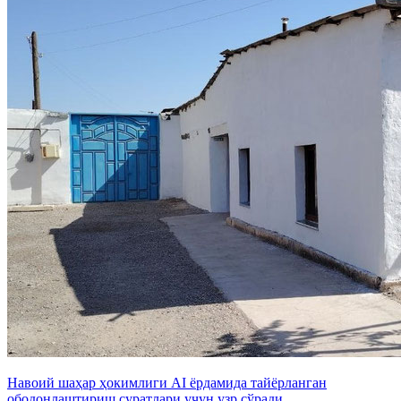
Навоий шаҳaр ҳокимлиги АI ёрдамида тайёрланган
ободонлаштириш суратлари учун узр сўради