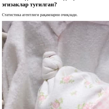
эгизаклар туғилган?
Статистика агентлиги рақамларни очиқлади.