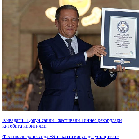
Хивадаги «Қовун сайли» фестивали Гиннес рекордлари
китобига киритилди
Фестиваль доирасида «Энг катта қовун дегустацияси»