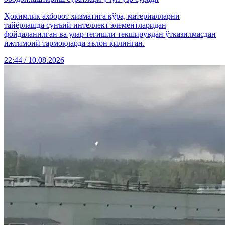
Ҳокимлик ахборот хизматига кўра, материалларни
тайёрлашда сунъий интеллект элементларидан
фойдаланилган ва улар тегишли текширувдан ўтказилмасдан
ижтимоий тармоқларда эълон қилинган.
22:44 / 10.08.2026