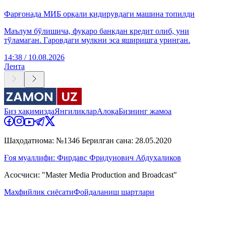
Фарғонада МИБ орқали қидирувдаги машина топилди
Маълум бўлишича, фуқаро банкдан кредит олиб, уни
тўламаган. Гаровдаги мулкни эса яширишга уринган.
14:38 / 10.08.2026
Лента
Биз ҳақимизда
Янгиликлар
Алоқа
Бизнинг жамоа
Шаҳодатнома: №1346 Берилган сана: 28.05.2020
Ғоя муаллифи: Фирдавс Фридунович Абдухаликов
Асосчиси: "Master Media Production and Broadcast"
Махфийлик сиёсати
Фойдаланиш шартлари