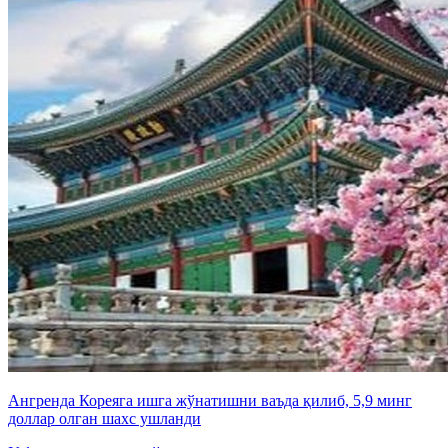
Ангренда Кореяга ишга жўнатишни ваъда қилиб, 5,9 минг
доллар олган шахс ушланди