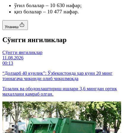
ўғил болалар – 10 630 нафар;
қиз болалар – 10 477 нафар.
Уланиш
Cўнгги янгиликлар
Cўнгги янгиликлар
11.08.2026
00:13
“Долзарб 40 кунлик”: Ўзбекистонда ҳар куни 20 минг
тоннагача чиқинди олиб чиқилмоқда
Тозалик ва ободонлаштириш ишлари 3,6 мингдан ортиқ
маҳаллани қамраб олган.