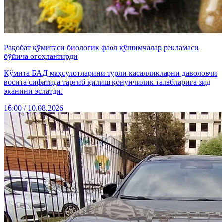
Рақобат қўмитаси биологик фаол қўшимчалар рекламаси
бўйича огоҳлантирди
Қўмита БАД маҳсулотларини турли касалликларни даволовчи
восита сифатида тарғиб қилиш қонунчилик талабларига зид
эканини эслатди.
16:00 / 10.08.2026