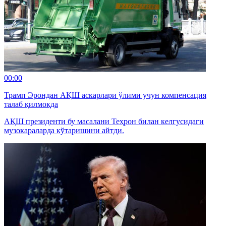
00:00
Трамп Эрондан АҚШ аскарлари ўлими учун компенсация
талаб қилмоқда
АҚШ президенти бу масалани Теҳрон билан келгусидаги
музокараларда кўтаришини айтди.