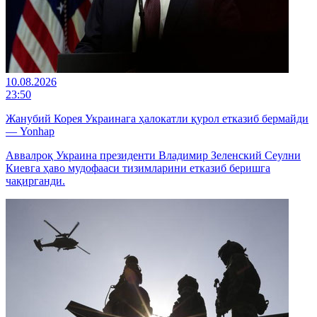
10.08.2026
23:50
Жанубий Корея Украинага ҳалокатли қурол етказиб бермайди
— Yonhap
Аввалроқ Украина президенти Владимир Зеленский Сеулни
Киевга ҳаво мудофааси тизимларини етказиб беришга
чақирганди.