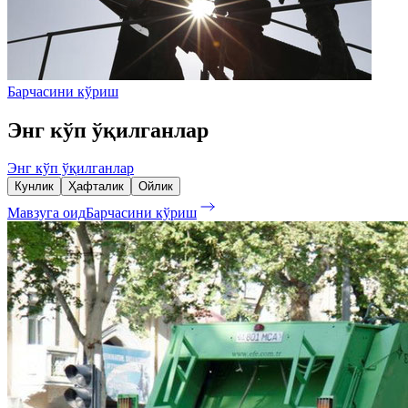
Барчасини кўриш
Энг кўп ўқилганлар
Энг кўп ўқилганлар
Кунлик
Ҳафталик
Ойлик
Мавзуга оид
Барчасини кўриш