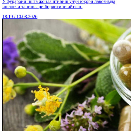
У фуқарони ишга жойлаштириш учун юқори лавозимда
ишловчи танишлари борлигини айтган.
18:19 / 10.08.2026