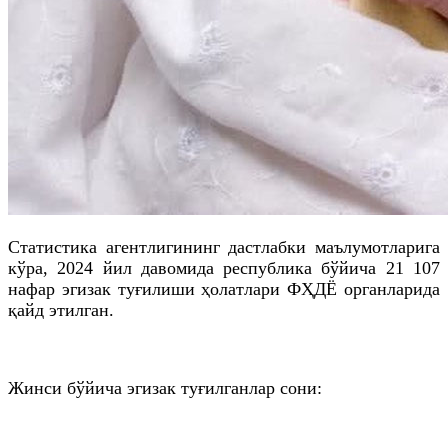
Статистика агентлигининг дастлабки маълумотларига
кўра, 2024 йил давомида республика бўйича 21 107
нафар эгизак туғилиши ҳолатлари
ФҲДЁ
органларида
қайд этилган.
Жинси бўйича эгизак туғилганлар сони: