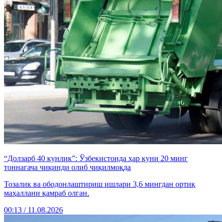
“Долзарб 40 кунлик”: Ўзбекистонда ҳар куни 20 минг
тоннагача чиқинди олиб чиқилмоқда
Тозалик ва ободонлаштириш ишлари 3,6 мингдан ортиқ
маҳаллани қамраб олган.
00:13 / 11.08.2026