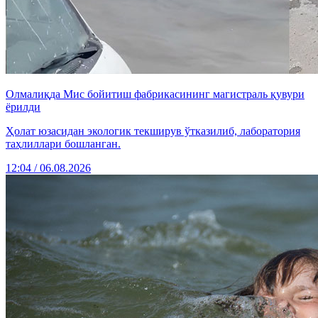
Олмалиқда Мис бойитиш фабрикасининг магистраль қувури
ёрилди
Ҳолат юзасидан экологик текширув ўтказилиб, лаборатория
таҳлиллари бошланган.
12:04 / 06.08.2026