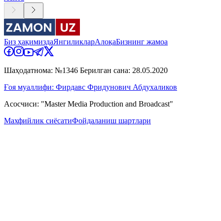
Биз ҳақимизда
Янгиликлар
Алоқа
Бизнинг жамоа
Шаҳодатнома: №1346 Берилган сана: 28.05.2020
Ғоя муаллифи: Фирдавс Фридунович Абдухаликов
Асосчиси: "Master Media Production and Broadcast"
Махфийлик сиёсати
Фойдаланиш шартлари