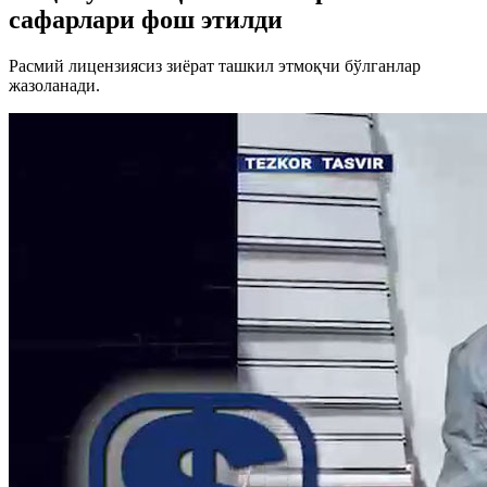
сафарлари фош этилди
Расмий лицензиясиз зиёрат ташкил этмоқчи бўлганлар
жазоланади.