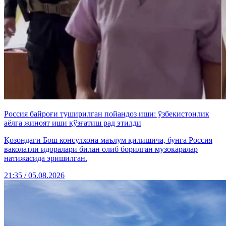
Россия байроғи туширилган пойандоз иши: ўзбекистонлик
аёлга жиноят иши қўзғатиш рад этилди
Қозондаги Бош консулхона маълум қилишича, бунга Россия
ваколатли идоралари билан олиб борилган музокаралар
натижасида эришилган.
21:35 / 05.08.2026