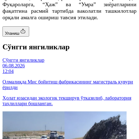
Фуқароларга, “Ҳаж” ва “Умра” зиёратларини
фақатгина расмий тартибда ваколатли ташкилотлар
орқали амалга ошириш тавсия этилади.
Уланиш
Cўнгги янгиликлар
Cўнгги янгиликлар
06.08.2026
12:04
Олмалиқда Мис бойитиш фабрикасининг магистраль қувури
ёрилди
Ҳолат юзасидан экологик текширув ўтказилиб, лаборатория
таҳлиллари бошланган.