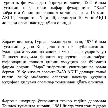
туристик фирмалардан бирида ишловчи, 1981 йилда
туғилган шахс икки нафар фуқаронинг “Ҳаж”
зиёратига боришини ташкил қилиш эвазига 15 минг
АҚШ доллари талаб қилиб, олдиндан 10 минг АҚШ
доллари олган вақтида қўлга олинди.
Хоразм вилояти, Гурлан туманида яшовчи, 1974 йилда
туғилган фуқаро Қорақалпоғистон Республикасининг
Элликқалъа туманида яшовчи уч нафар фуқаро учун
Тошкент шаҳрида фаолият юритувчи, лекин зиёрат
сафарларини ташкил қилиш ҳуқуқига эга бўлмаган
фирма орқали “Умра” зиёратини уюштиришга ваъда
берган. У бу хизмат эвазига 3450 АҚШ доллари талаб
қилиб, ушбу маблағни олаётган вақтида ҳуқуқни
муҳофаза қилувчи органлар томонидан қўлга олинган.
Фарғона шаҳрида ўтказилган тезкор тадбир давомида
Тошлоқ туманида яшовчи, 1981 йилда туғилган фуқаро