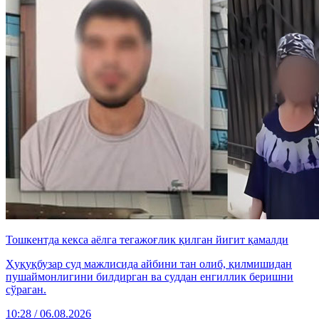
Тошкентда кекса аёлга тегажоғлик қилган йигит қамалди
Ҳуқуқбузар суд мажлисида айбини тан олиб, қилмишидан
пушаймонлигини билдирган ва суддан енгиллик беришни
сўраган.
10:28 / 06.08.2026