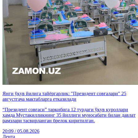
Янги ўқув йилига тайёргарлик: "Президент совғалари" 25
августгача мактабларга етказилади
“Президент совғаси” таркибига 12 турдаги ўқув қуроллари
ҳамда Мустақилликнинг 35 йиллиги муносабати билан давлат
рамзлари тасвирланган брелок киритилган.
20:09 / 05.08.2026
Лента