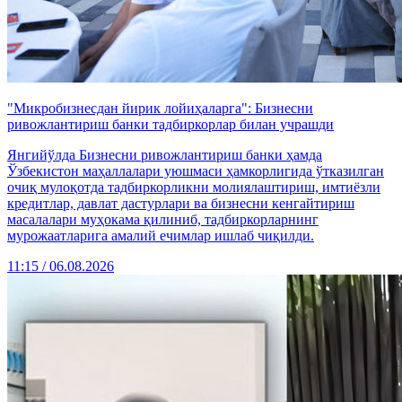
"Микробизнесдан йирик лойиҳаларга": Бизнесни
ривожлантириш банки тадбиркорлар билан учрашди
Янгийўлда Бизнесни ривожлантириш банки ҳамда
Ўзбекистон маҳаллалари уюшмаси ҳамкорлигида ўтказилган
очиқ мулоқотда тадбиркорликни молиялаштириш, имтиёзли
кредитлар, давлат дастурлари ва бизнесни кенгайтириш
масалалари муҳокама қилиниб, тадбиркорларнинг
мурожаатларига амалий ечимлар ишлаб чиқилди.
11:15 / 06.08.2026