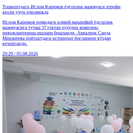
Тошкентдаги Ислом Каримов ёдгорлик мажмуаси атрофи
аҳоли учун очилмоқда
Ислом Каримов номидаги илмий-маърифий ёдгорлик
мажмуасига туташ 37 гектар ҳудудни комплекс
ривожлантириш ишлари бошланди. Аввалроқ Саида
Мирзиёева пойтахтдаги истироҳат боғларини кўздан
кечирганди.
20:29 / 05.08.2026