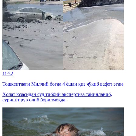
11:52
Тошкентдаги Миллий боғда 4 ёшли қиз чўкиб вафот этди
Ҳолат юзасидан суд-тиббий экспертиза тайинланиб,
суриштирув олиб борилмоқда.