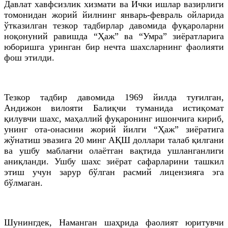
Давлат хавфсизлик хизмати ва Ички ишлар вазирлиги
томонидан жорий йилнинг январь-февраль ойларида
ўтказилган тезкор тадбирлар давомида фуқароларни
ноқонуний равишда “Ҳаж” ва “Умра” зиёратларига
юборишга уринган бир нечта шахсларнинг фаолияти
фош этилди.
Тезкор тадбир давомида 1969 йилда туғилган,
Андижон вилояти Балиқчи туманида истиқомат
қилувчи шахс, маҳаллий фуқаронинг ишончига кириб,
унинг ота-онасини жорий йилги “Ҳаж” зиёратига
жўнатиш эвазига 20 минг АҚШ доллари талаб қилгани
ва ушбу маблағни олаётган вақтида ушланганлиги
аниқланди. Ушбу шахс зиёрат сафарларини ташкил
этиш учун зарур бўлган расмий лицензияга эга
бўлмаган.
Шунингдек, Наманган шаҳрида фаолият юритувчи