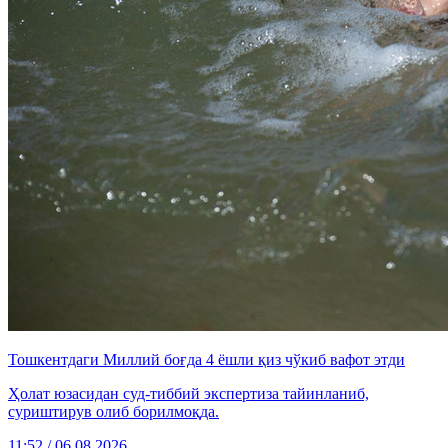
Тошкентдаги Миллий боғда 4 ёшли қиз чўкиб вафот этди
Ҳолат юзасидан суд-тиббий экспертиза тайинланиб,
суриштирув олиб борилмоқда.
11:52 / 06.08.2026