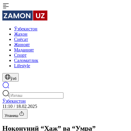
Ўзбекистон
Жаҳон
Сиёсат
Жиноят
Маданият
Спорт
Cаломатлик
Lifestyle
ўзб
Ўзбекистон
11:10 / 18.02.2025
Уланиш
Ноқонуний “Ҳаж” ва “Умра”