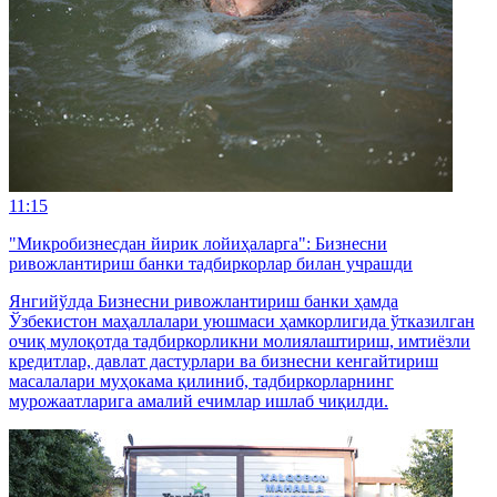
11:15
"Микробизнесдан йирик лойиҳаларга": Бизнесни
ривожлантириш банки тадбиркорлар билан учрашди
Янгийўлда Бизнесни ривожлантириш банки ҳамда
Ўзбекистон маҳаллалари уюшмаси ҳамкорлигида ўтказилган
очиқ мулоқотда тадбиркорликни молиялаштириш, имтиёзли
кредитлар, давлат дастурлари ва бизнесни кенгайтириш
масалалари муҳокама қилиниб, тадбиркорларнинг
мурожаатларига амалий ечимлар ишлаб чиқилди.