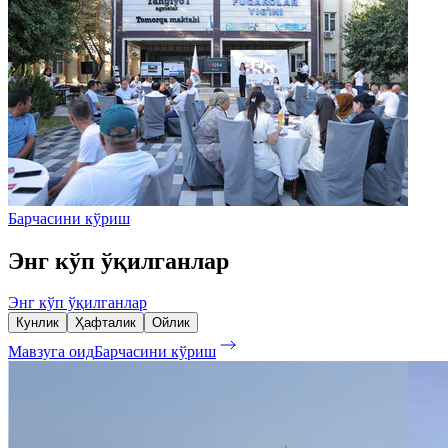
Барчасини кўриш
Энг кўп ўқилганлар
Энг кўп ўқилганлар
Кунлик
Ҳафталик
Ойлик
Мавзуга оид
Барчасини кўриш