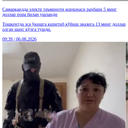
Самарқандда электр таъминоти корхонаси раҳбари 5 минг
доллар пора билан ушланди
Тошкентда эса ўқишга киритиб қўйиш эвазига 13 минг доллар
олган шахс қўлга тушди.
09:39 / 06.08.2026