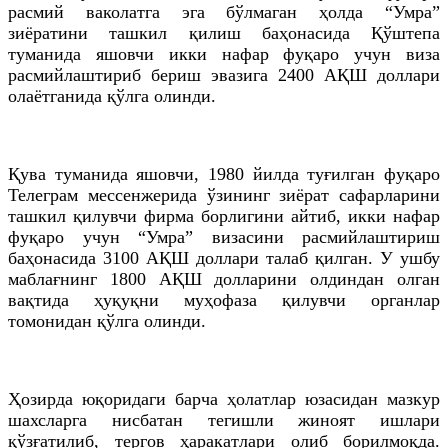
расмий ваколатга эга бўлмаган ҳолда “Умра”
зиёратини ташкил қилиш баҳонасида Қўштепа
туманида яшовчи икки нафар фуқаро учун виза
расмийлаштириб бериш эвазига 2400 АҚШ доллари
олаётганида қўлга олинди.
Қува туманида яшовчи, 1980 йилда туғилган фуқаро
Телеграм мессенжерида ўзининг зиёрат сафарларини
ташкил қилувчи фирма борлигини айтиб, икки нафар
фуқаро учун “Умра” визасини расмийлаштириш
баҳонасида 3100 АҚШ доллари талаб қилган. У ушбу
маблағнинг 1800 АҚШ долларини олдиндан олган
вақтида ҳуқуқни муҳофаза қилувчи органлар
томонидан қўлга олинди.
Ҳозирда юқоридаги барча ҳолатлар юзасидан мазкур
шахсларга нисбатан тегишли жиноят ишлари
қўзғатилиб, тергов ҳаракатлари олиб борилмоқда.