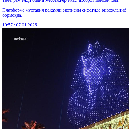
Телеграм энди оддий мессенжер эмас, ахборот манбаи ҳам!
Платформа мустақил рақамли экотизим сифатида ривожланиб
бормоқда.
19:57 / 07.01.2026