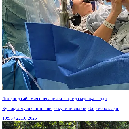
Лондонда аёл мия операцияси вақтида мусиқа чалди
Бу воқеа мусиқанинг шифо кучини яна бир бор исботлади.
10:55 / 22.10.2025