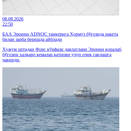
08.08.2026
22:50
БАА Эронни ADNOC танкерига Ҳормуз бўғозида ракета
билан зарба беришда айблади
Ҳужум ортидан Форс кўрфази давлатлари Эронни қоралаб,
бўғозни халқаро кемалар қатнови учун очиқ сақлашга
чақирди.