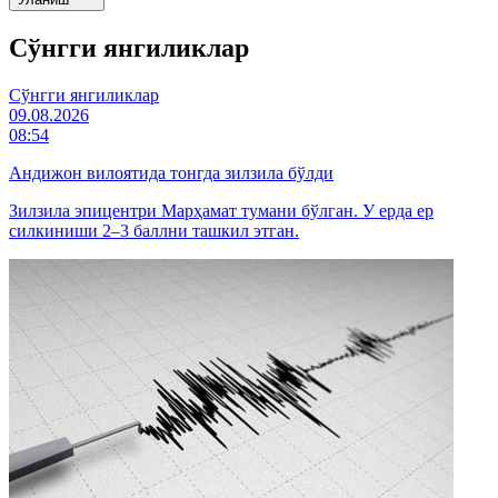
Cўнгги янгиликлар
Cўнгги янгиликлар
09.08.2026
08:54
Андижон вилоятида тонгда зилзила бўлди
Зилзила эпицентри Марҳамат тумани бўлган. У ерда ер
силкиниши 2–3 баллни ташкил этган.