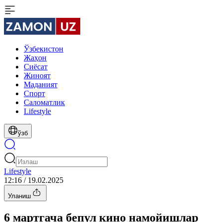
Ўзбекистон
Жаҳон
Сиёсат
Жиноят
Маданият
Спорт
Cаломатлик
Lifestyle
ўзб
Lifestyle
12:16 / 19.02.2025
Уланиш
6 мартгача бепул кино намойишлар