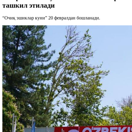
ташкил этилади
“Очиқ эшиклар куни” 20 февралдан бошланади.