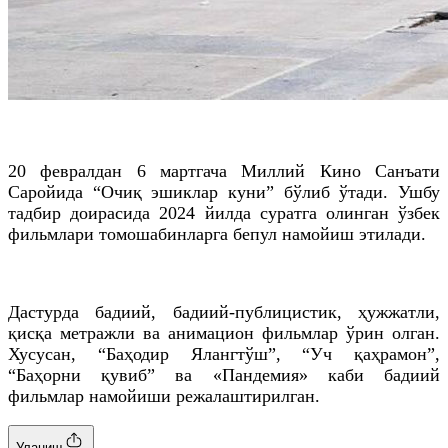
20 февралдан 6 мартгача Миллий Кино Санъати
Саройида “Очиқ эшиклар куни” бўлиб ўтади. Ушбу
тадбир доирасида 2024 йилда суратга олинган ўзбек
фильмлари томошабинларга бепул намойиш этилади.
Дастурда бадиий, бадиий-публицистик, ҳужжатли,
қисқа метражли ва анимацион фильмлар ўрин олган.
Хусусан, “Баҳодир Ялангтўш”, “Уч қаҳрамон”,
“Баҳорни қувиб” ва «Пандемия» каби бадиий
фильмлар намойиши режалаштирилган.
Уланиш