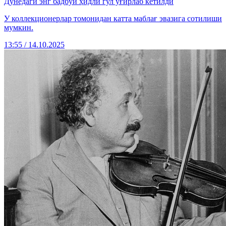
Дунёдаги энг бадбўй ҳидли гул ўғирлаб кетилди
У коллекционерлар томонидан катта маблағ эвазига сотилиши
мумкин.
13:55 / 14.10.2025