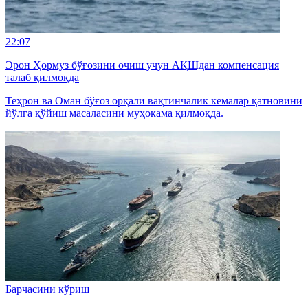
22:07
Эрон Ҳормуз бўғозини очиш учун АҚШдан компенсация
талаб қилмоқда
Теҳрон ва Оман бўғоз орқали вақтинчалик кемалар қатновини
йўлга қўйиш масаласини муҳокама қилмоқда.
Барчасини кўриш