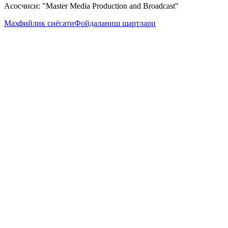
Асосчиси: "Master Media Production and Broadcast"
Махфийлик сиёсати
Фойдаланиш шартлари