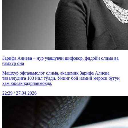
Зарифа Алиева – нур улашувчи шифокор, фидойи олима ва
ғамхўр она
Машҳур офтальмолог олима, академик Зарифа Алиева
таваллудига 103 йил тўлди. Унинг бой илмий мероси бугун
ҳам юксак қадрланмоқда.
22:29 / 27.04.2026