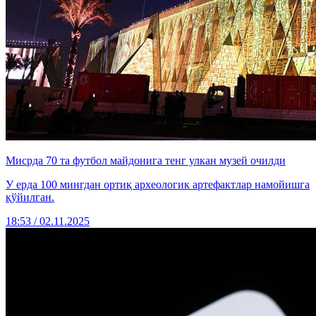
Мисрда 70 та футбол майдонига тенг улкан музей очилди
У ерда 100 мингдан ортиқ археологик артефактлар намойишга
қўйилган.
18:53 / 02.11.2025