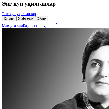
Энг кўп ўқилганлар
Энг кўп ўқилганлар
Кунлик
Ҳафталик
Ойлик
Мавзуга оид
Барчасини кўриш