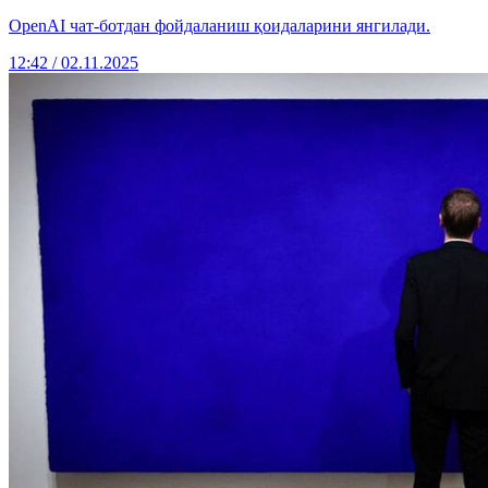
OpenAI чат-ботдан фойдаланиш қоидаларини янгилади.
12:42 / 02.11.2025