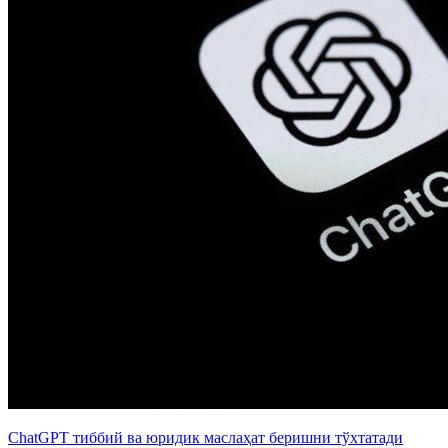
ChatGPT тиббий ва юридик маслаҳат беришни тўхтатади