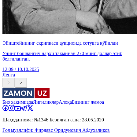
Эйнштейннинг скрипкаси аукционда сотувга қўйилди
Унинг бошланғич нархи тахминан 270 минг доллар этиб
белгиланган.
12:09 / 10.10.2025
Лента
Биз ҳақимизда
Янгиликлар
Алоқа
Бизнинг жамоа
Шаҳодатнома: №1346 Берилган сана: 28.05.2020
Ғоя муаллифи: Фирдавс Фридунович Абдухаликов