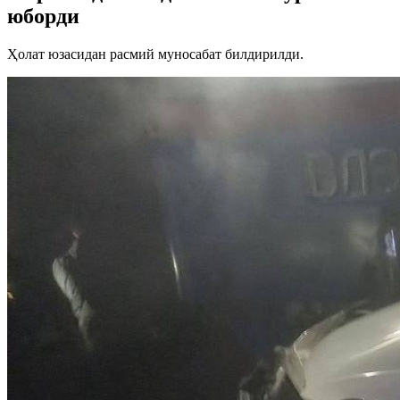
юборди
Ҳолат юзасидан расмий муносабат билдирилди.