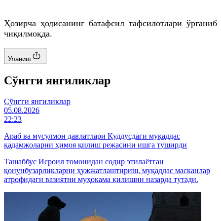
Ҳозирча ҳодисанинг батафсил тафсилотлари ўрганиб
чиқилмоқда.
Уланиш
Cўнгги янгиликлар
Cўнгги янгиликлар
05.08.2026
22:23
Араб ва мусулмон давлатлари Қуддусдаги муқаддас
қадамжоларни ҳимоя қилиш режасини ишга туширди
Ташаббус Исроил томонидан содир этилаётган
қонунбузарликларни ҳужжатлаштириш, муқаддас масканлар
атрофидаги вазиятни муҳокама қилишни назарда тутади.