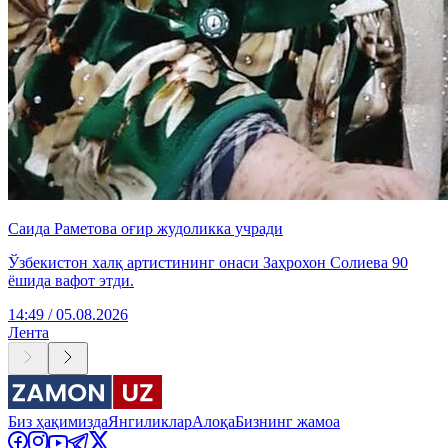
Саида Раметова оғир жудоликка учради
Ўзбекистон халқ артистининг онаси Заҳрохон Солиева 90
ёшида вафот этди.
14:49 / 05.08.2026
Лента
Биз ҳақимизда
Янгиликлар
Алоқа
Бизнинг жамоа