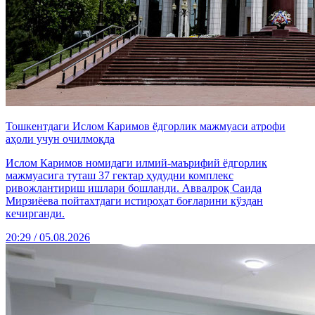
Тошкентдаги Ислом Каримов ёдгорлик мажмуаси атрофи
аҳоли учун очилмоқда
Ислом Каримов номидаги илмий-маърифий ёдгорлик
мажмуасига туташ 37 гектар ҳудудни комплекс
ривожлантириш ишлари бошланди. Аввалроқ Саида
Мирзиёева пойтахтдаги истироҳат боғларини кўздан
кечирганди.
20:29 / 05.08.2026