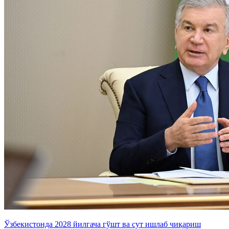
Ўзбекистонда 2028 йилгача гўшт ва сут ишлаб чиқариш