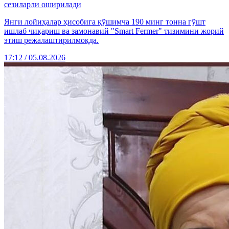
сезиларли оширилади
Янги лойиҳалар ҳисобига қўшимча 190 минг тонна гўшт
ишлаб чиқариш ва замонавий "Smart Fermer" тизимини жорий
этиш режалаштирилмоқда.
17:12 / 05.08.2026