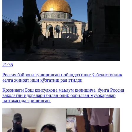
21:35
Россия байроғи туширилган пойандоз иши: ўзбекистонлик
аёлга жиноят иши қўзғатиш рад этилди
Қозондаги Бош консулхона маълум қилишича, бунга Россия
ваколатли идоралари билан олиб борилган музокаралар
натижасида эришилган.