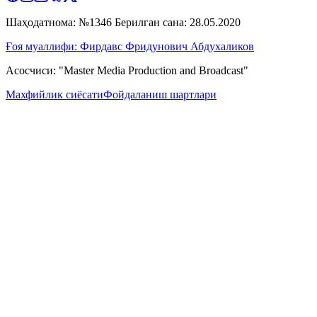
Шаҳодатнома: №1346 Берилган сана: 28.05.2020
Ғоя муаллифи: Фирдавс Фридунович Абдухаликов
Асосчиси: "Master Media Production and Broadcast"
Махфийлик сиёсати
Фойдаланиш шартлари