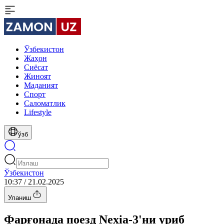
Ўзбекистон
Жаҳон
Сиёсат
Жиноят
Маданият
Спорт
Cаломатлик
Lifestyle
ўзб
Ўзбекистон
10:37 / 21.02.2025
Уланиш
Фарғонада поезд Nexia-3'ни уриб