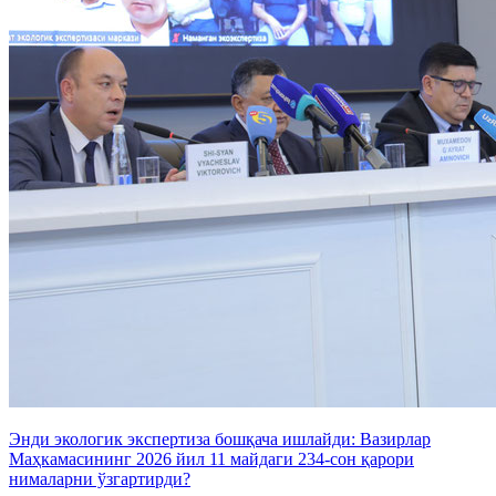
Энди экологик экспертиза бошқача ишлайди: Вазирлар
Маҳкамасининг 2026 йил 11 майдаги 234-сон қарори
нималарни ўзгартирди?