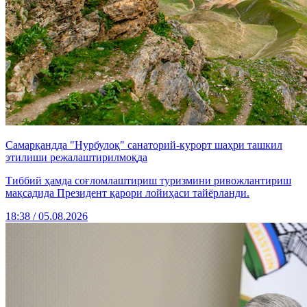
Самарқандда "Нурбулоқ" санаторий-курорт шаҳри ташкил
этилиши режалаштирилмоқда
Тиббий ҳамда соғломлаштириш туризмини ривожлантириш
мақсадида Президент қарори лойиҳаси тайёрланди.
18:38 / 05.08.2026