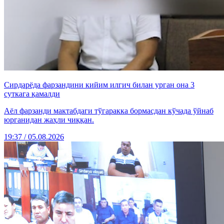
Сирдарёда фарзандини кийим илгич билан урган она 3
суткага қамалди
Аёл фарзанди мактабдаги тўгаракка бормасдан кўчада ўйнаб
юрганидан жаҳли чиққан.
19:37 / 05.08.2026