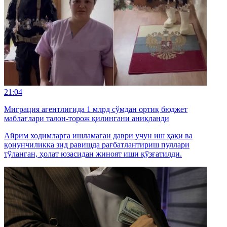
21:04
Миграция агентлигида 1 млрд сўмдан ортиқ бюджет
маблағлари талон-торож қилингани аниқланди
Айрим ходимларга ишламаган даври учун иш ҳақи ва
қонунчиликка зид равишда рағбатлантириш пуллари
тўланган, ҳолат юзасидан жиноят иши қўзғатилди.