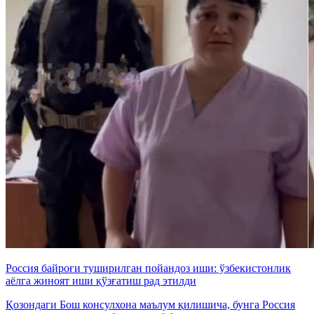
Россия байроғи туширилган пойандоз иши: ўзбекистонлик
аёлга жиноят иши қўзғатиш рад этилди
Қозондаги Бош консулхона маълум қилишича, бунга Россия