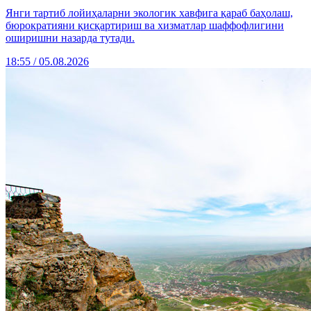
Янги тартиб лойиҳаларни экологик хавфига қараб баҳолаш,
бюрократияни қисқартириш ва хизматлар шаффофлигини
оширишни назарда тутади.
18:55 / 05.08.2026