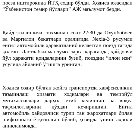
поезд иштирокида ЙТҲ содир бўлди. Ҳодиса юзасидан
“Ўзбекистон темир йўллари” АЖ маълумот берди.
Қайд этилишича, тахминан соат 22:30 да Охунбобоев
ва Марғилон бекатлари оралиғида Nexia-3 русумли
енгил автомобиль ҳаракатланиб келаётган поезд тагида
қолган. Дастлабки маълумотларга қараганда, ҳайдовчи
йўл ҳаракати қоидаларини бузиб, поездни “илон изи”
усулида айланиб ўтишга уринган.
Ҳодиса содир бўлган жойга транспортда хавфсизликни
таъминлаш хизмати ходимлари ва темирйўл
мутахассислари дарҳол етиб келишган ва воқеа
тафсилотларини кўздан кечиришган. Енгил
автомобиль ҳайдовчиси турли тан жароҳатлари билан
шифохонага ётқизилган бўлиб, ҳозирда унинг аҳволи
аниқланмоқда.