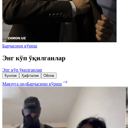
Барчасини кўриш
Энг кўп ўқилганлар
Энг кўп ўқилганлар
Кунлик
Ҳафталик
Ойлик
Мавзуга оид
Барчасини кўриш