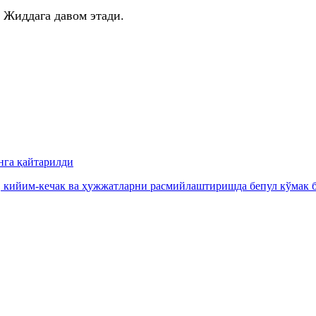
 Жиддага давом этади.
нга қайтарилди
, кийим-кечак ва ҳужжатларни расмийлаштиришда бепул кўмак б