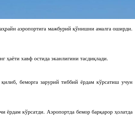
Баҳрайн аэропортига мажбурий қўнишни амалга оширди.
нг ҳаёти хавф остида эканлигини тасдиқлади.
 қилиб, беморга зарурий тиббий ёрдам кўрсатиш учун
чи ёрдам кўрсатди. Аэропортда бемор барқарор ҳолатда