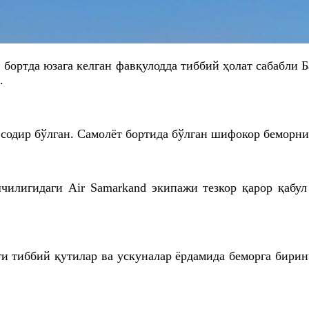
ортда юзага келган фавқулодда тиббий ҳолат сабабли 
и.
содир бўлган. Самолёт бортида бўлган шифокор беморни
илигидаги Air Samarkand экипажи тезкор қарор қабул
и тиббий қутилар ва ускуналар ёрдамида беморга бирин