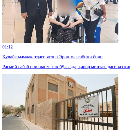
01:12
Қувайт мамлакатдаги ягона Эрон мактабини ёпди
Расмий сабаб очиқланмаган бўлса-да, қарор минтақадаги кески