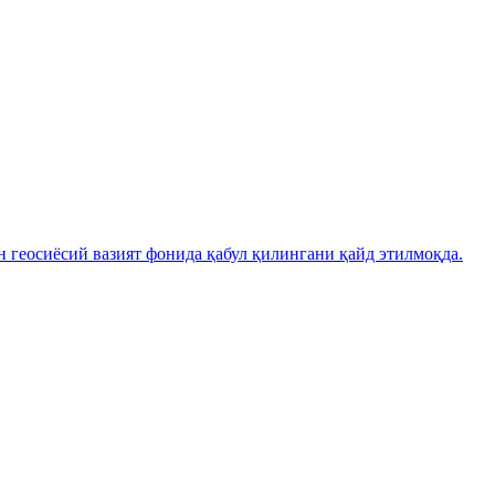
н геосиёсий вазият фонида қабул қилингани қайд этилмоқда.