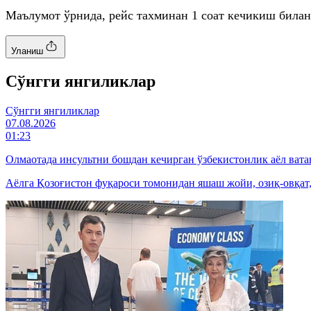
Маълумот ўрнида, рейс тахминан 1 соат кечикиш билан
Уланиш
Cўнгги янгиликлар
Cўнгги янгиликлар
07.08.2026
01:23
Олмаотада инсультни бошдан кечирган ўзбекистонлик аёл вата
Аёлга Қозоғистон фуқароси томонидан яшаш жойи, озиқ-овқат