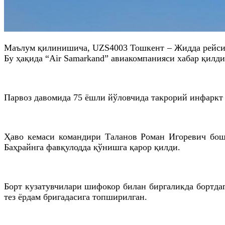
Маълум қилинишича, UZS4003 Тошкент – Жидда рейси б
Бу ҳақида “Air Samarkand” авиакомпанияси хабар қилд
Парвоз давомида 75 ёшли йўловчида такрорий инфаркт 
Ҳаво кемаси командири Таланов Роман Игоревич бошч
Баҳрайнга фавқулодда қўнишга қарор қилди.
Борт кузатувчилари шифокор билан биргаликда бортдаг
тез ёрдам бригадасига топширилган.