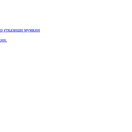
ар етказиши мумкин
ин.