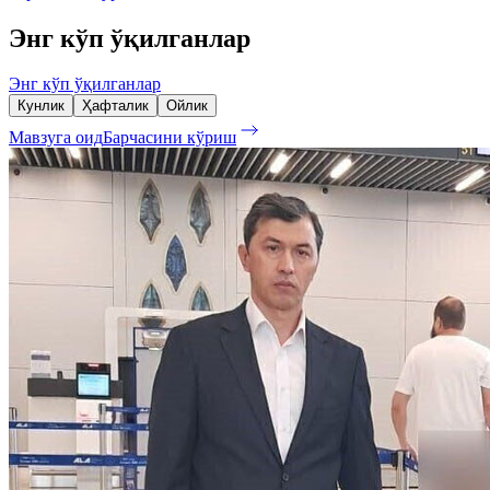
Энг кўп ўқилганлар
Энг кўп ўқилганлар
Кунлик
Ҳафталик
Ойлик
Мавзуга оид
Барчасини кўриш