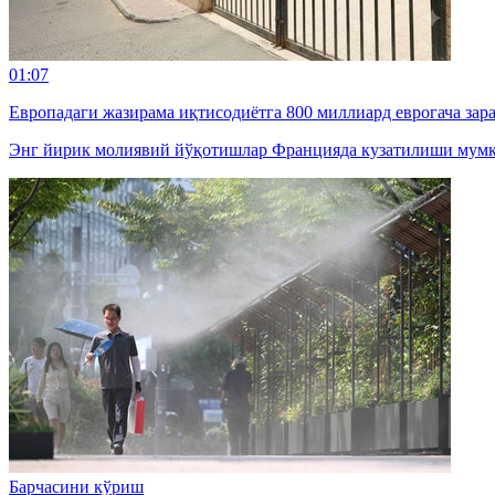
01:07
Европадаги жазирама иқтисодиётга 800 миллиард еврогача зар
Энг йирик молиявий йўқотишлар Францияда кузатилиши мумк
Барчасини кўриш