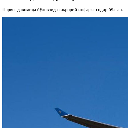
Парвоз давомида йўловчида такрорий инфаркт содир бўлган.