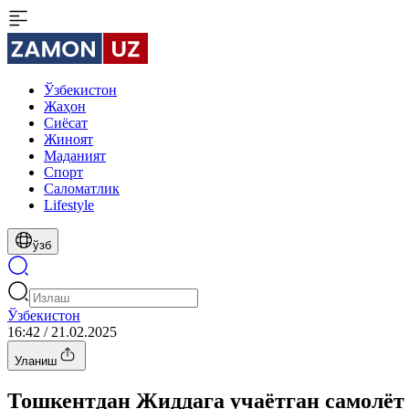
Ўзбекистон
Жаҳон
Сиёсат
Жиноят
Маданият
Спорт
Cаломатлик
Lifestyle
ўзб
Ўзбекистон
16:42 / 21.02.2025
Уланиш
Тошкентдан Жиддага учаётган самолёт