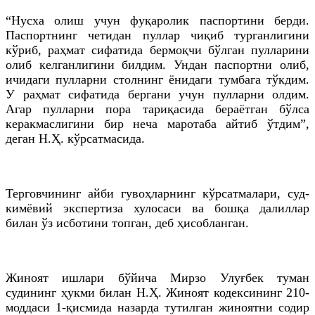
“Нусха олиш учун фуқаролик паспортини берди.
Паспортнинг четидан пуллар чиқиб турганлигини
кўриб, раҳмат сифатида бермоқчи бўлган пулларини
олиб келганлигини билдим. Ундан паспортни олиб,
ичидаги пулларни столнинг ёнидаги тумбага тўкдим.
У раҳмат сифатида бергани учун пулларни олдим.
Агар пулларни пора тариқасида бераётган бўлса
керакмаслигини бир неча маротаба айтиб ўтдим”,
деган Н.Ҳ. кўрсатмасида.
Терговчининг айби гувоҳларнинг кўрсатмалари, суд-
кимёвий экспертиза хулосаси ва бошқа далиллар
билан ўз исботини топган, деб ҳисобланган.
Жиноят ишлари бўйича Мирзо Улуғбек туман
судининг ҳукми билан Н.Ҳ. Жиноят кодексининг 210-
моддаси 1-қисмида назарда тутилган жиноятни содир