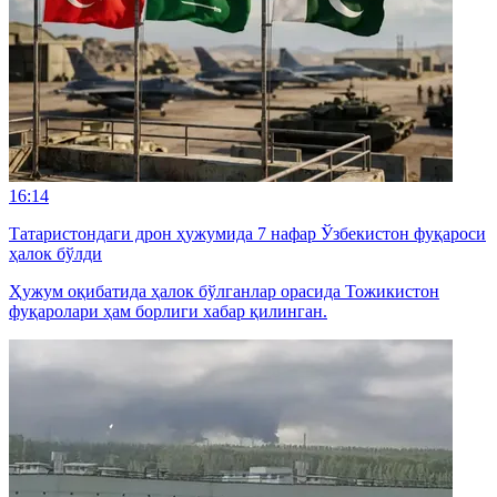
16:14
Татаристондаги дрон ҳужумида 7 нафар Ўзбекистон фуқароси
ҳалок бўлди
Ҳужум оқибатида ҳалок бўлганлар орасида Тожикистон
фуқаролари ҳам борлиги хабар қилинган.