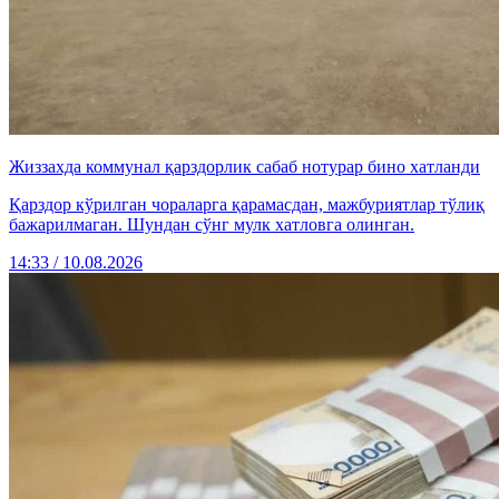
Жиззахда коммунал қарздорлик сабаб нотурар бино хатланди
Қарздор кўрилган чораларга қарамасдан, мажбуриятлар тўлиқ
бажарилмаган. Шундан сўнг мулк хатловга олинган.
14:33 / 10.08.2026