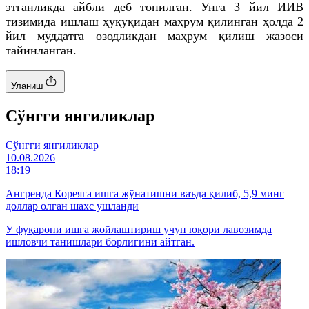
этганликда айбли деб топилган. Унга 3 йил ИИВ
тизимида ишлаш ҳуқуқидан маҳрум қилинган ҳолда 2
йил муддатга озодликдан маҳрум қилиш жазоси
тайинланган.
Уланиш
Cўнгги янгиликлар
Cўнгги янгиликлар
10.08.2026
18:19
Ангренда Кореяга ишга жўнатишни ваъда қилиб, 5,9 минг
доллар олган шахс ушланди
У фуқарони ишга жойлаштириш учун юқори лавозимда
ишловчи танишлари борлигини айтган.