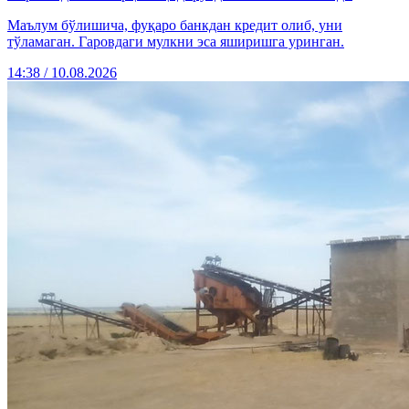
Маълум бўлишича, фуқаро банкдан кредит олиб, уни
тўламаган. Гаровдаги мулкни эса яширишга уринган.
14:38 / 10.08.2026