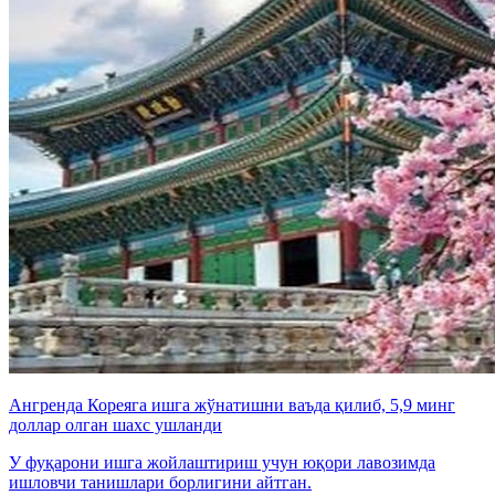
Ангренда Кореяга ишга жўнатишни ваъда қилиб, 5,9 минг
доллар олган шахс ушланди
У фуқарони ишга жойлаштириш учун юқори лавозимда
ишловчи танишлари борлигини айтган.