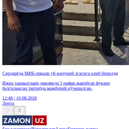
Сирдарёда МИБ орқали уй қонуний эгасига олиб берилди
Ижро ҳаракатлари давомида 5 нафар жавобгар фуқаро
белгиланган тартибда мажбурий кўчирилган.
12:48 / 10.08.2026
Лента
Биз ҳақимизда
Янгиликлар
Алоқа
Бизнинг жамоа