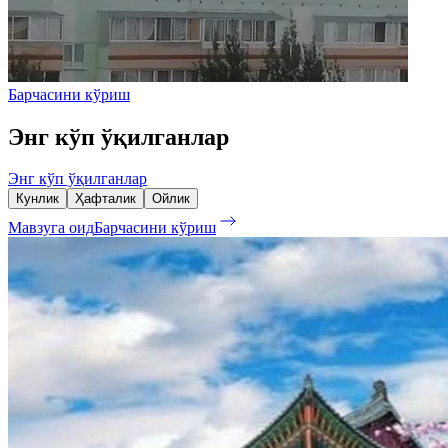
Барчасини кўриш
Энг кўп ўқилганлар
Энг кўп ўқилганлар
Кунлик
Ҳафталик
Ойлик
Мавзуга оид
Барчасини кўриш