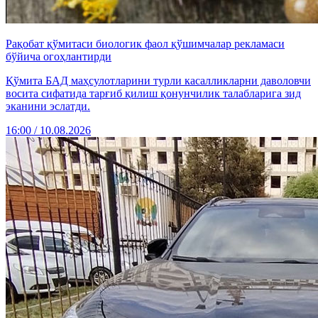
Рақобат қўмитаси биологик фаол қўшимчалар рекламаси
бўйича огоҳлантирди
Қўмита БАД маҳсулотларини турли касалликларни даволовчи
восита сифатида тарғиб қилиш қонунчилик талабларига зид
эканини эслатди.
16:00 / 10.08.2026