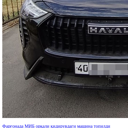
Фарғонада МИБ орқали қидирувдаги машина топилди