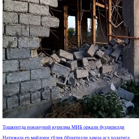
Тошкентда ноқонуний қурилма МИБ орқали буздирилди
Натижада ер майдони тўлиқ бўшатилди ҳамда асл ҳолатига