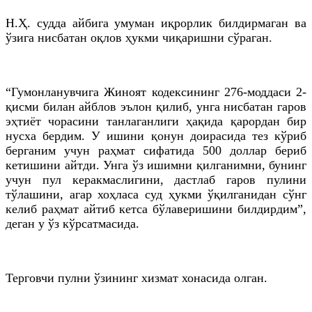
Н.Ҳ. судда айбига умуман иқрорлик билдирмаган ва
ўзига нисбатан оқлов ҳукми чиқаришни сўраган.
“Гумонланувчига Жиноят кодексининг 276-моддаси 2-
қисми билан айблов эълон қилиб, унга нисбатан гаров
эҳтиёт чорасини танлаганлиги ҳақида қарордан бир
нусха бердим. У ишини қонун доирасида тез кўриб
берганим учун раҳмат сифатида 500 доллар бериб
кетишини айтди. Унга ўз ишимни қилганимни, бунинг
учун пул керакмаслигини, дастлаб гаров пулини
тўлашини, агар хоҳласа суд ҳукми ўқилганидан сўнг
келиб раҳмат айтиб кетса бўлаверишини билдирдим”,
деган у ўз кўрсатмасида.
Терговчи пулни ўзининг хизмат хонасида олган.