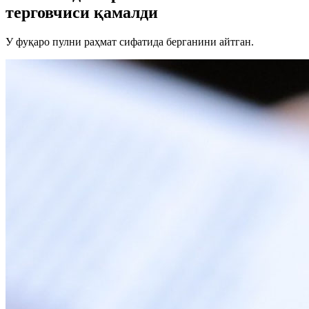
терговчиси қамалди
У фуқаро пулни раҳмат сифатида берганини айтган.