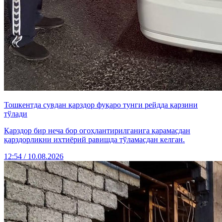
Тошкентда сувдан қарздор фуқаро тунги рейдда қарзини
тўлади
Қарздор бир неча бор огоҳлантирилганига қарамасдан
қарздорликни ихтиёрий равишда тўламасдан келган.
12:54 / 10.08.2026