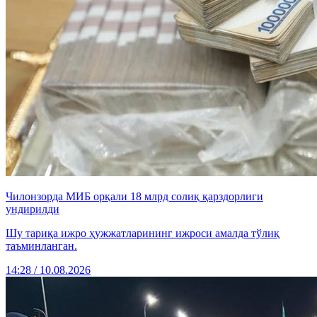
Чилонзорда МИБ орқали 18 млрд солиқ қарздорлиги
ундирилди
Шу тариқа ижро ҳужжатларининг ижроси амалда тўлиқ
таъминланган.
14:28 / 10.08.2026