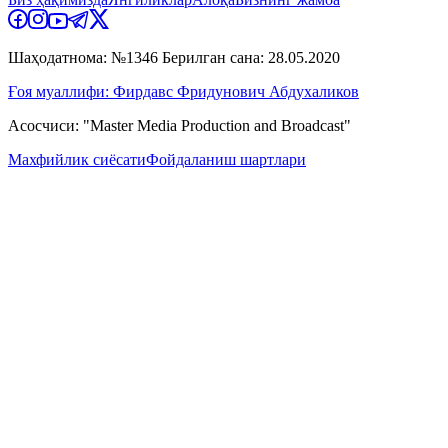
Шаҳодатнома: №1346 Берилган сана: 28.05.2020
Ғоя муаллифи: Фирдавс Фридунович Абдухаликов
Асосчиси: "Master Media Production and Broadcast"
Махфийлик сиёсати
Фойдаланиш шартлари