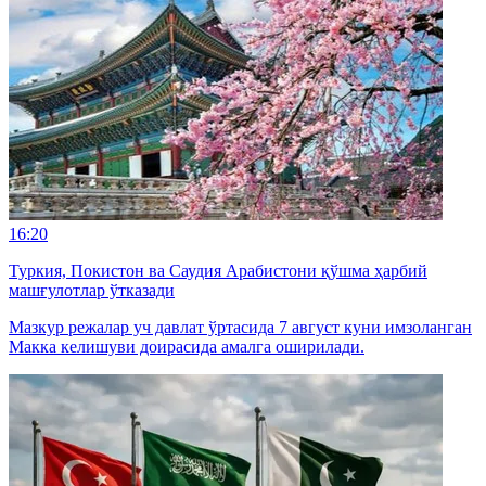
16:20
Туркия, Покистон ва Саудия Арабистони қўшма ҳарбий
машғулотлар ўтказади
Мазкур режалар уч давлат ўртасида 7 август куни имзоланган
Макка келишуви доирасида амалга оширилади.