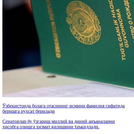
Ўзбекистонда болага отасининг исмини фамилия сифатида
беришга рухсат берилади
Сенаторлар бу ўзгариш миллий ва диний анъаналарни
ҳисобга олишга хизмат қилишини таъкидлади.