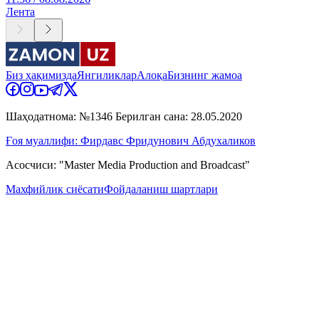
Лента
Биз ҳақимизда
Янгиликлар
Алоқа
Бизнинг жамоа
Шаҳодатнома: №1346 Берилган сана: 28.05.2020
Ғоя муаллифи: Фирдавс Фридунович Абдухаликов
Асосчиси: "Master Media Production and Broadcast"
Махфийлик сиёсати
Фойдаланиш шартлари