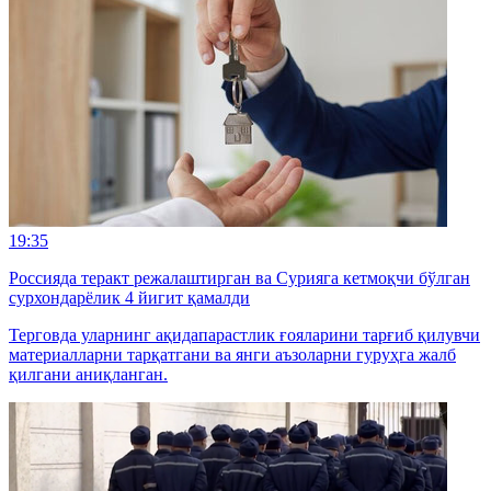
19:35
Россияда теракт режалаштирган ва Сурияга кетмоқчи бўлган
сурхондарёлик 4 йигит қамалди
Терговда уларнинг ақидапарастлик ғояларини тарғиб қилувчи
материалларни тарқатгани ва янги аъзоларни гуруҳга жалб
қилгани аниқланган.