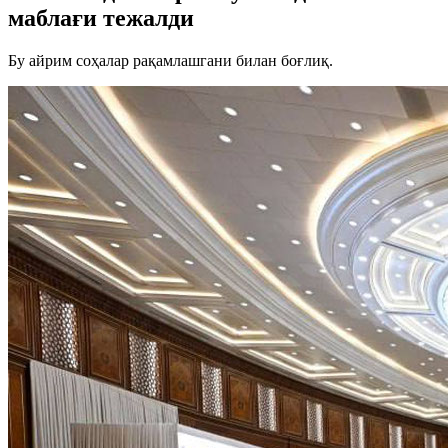
маблағи тежалди
Бу айрим соҳалар рақамлашгани билан боғлиқ.