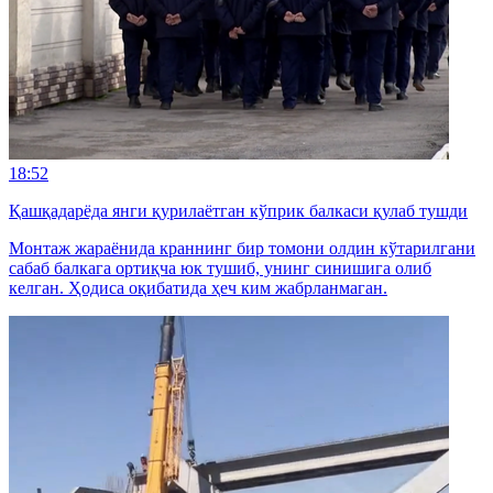
18:52
Қашқадарёда янги қурилаётган кўприк балкаси қулаб тушди
Монтаж жараёнида краннинг бир томони олдин кўтарилгани
сабаб балкага ортиқча юк тушиб, унинг синишига олиб
келган. Ҳодиса оқибатида ҳеч ким жабрланмаган.