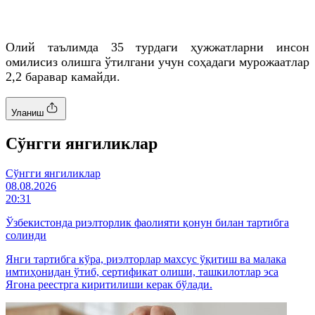
Олий таълимда 35 турдаги ҳужжатларни инсон
омилисиз олишга ўтилгани учун соҳадаги мурожаатлар
2,2 баравар камайди.
Уланиш
Cўнгги янгиликлар
Cўнгги янгиликлар
08.08.2026
20:31
Ўзбекистонда риэлторлик фаолияти қонун билан тартибга
солинди
Янги тартибга кўра, риэлторлар махсус ўқитиш ва малака
имтиҳонидан ўтиб, сертификат олиши, ташкилотлар эса
Ягона реестрга киритилиши керак бўлади.