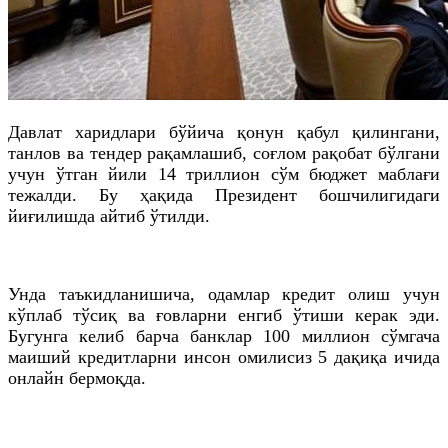
Давлат харидлари бўйича қонун қабул қилингани,
танлов ва тендер рақамлашиб, соғлом рақобат бўлгани
учун ўтган йили 14 триллион сўм бюджет маблағи
тежалди. Бу ҳақида Президент бошчилигидаги
йиғилишда айтиб ўтилди.
Унда таъкидланишича, одамлар кредит олиш учун
кўплаб тўсиқ ва ғовларни енгиб ўтиши керак эди.
Бугунга келиб барча банклар 100 миллион сўмгача
маиший кредитларни инсон омилисиз 5 дақиқа ичида
онлайн бермоқда.