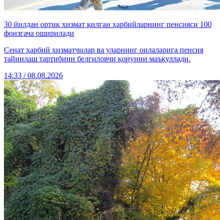
30 йилдан ортиқ хизмат қилган ҳарбийларнинг пенсияси 100
фоизгача оширилади
Сенат ҳарбий хизматчилар ва уларнинг оилаларига пенсия
тайинлаш тартибини белгиловчи қонунни маъқуллади.
14:33 / 08.08.2026