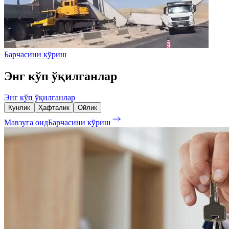
Барчасини кўриш
Энг кўп ўқилганлар
Энг кўп ўқилганлар
Кунлик
Ҳафталик
Ойлик
Мавзуга оид
Барчасини кўриш