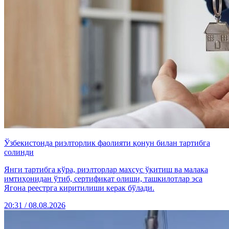
Ўзбекистонда риэлторлик фаолияти қонун билан тартибга
солинди
Янги тартибга кўра, риэлторлар махсус ўқитиш ва малака
имтиҳонидан ўтиб, сертификат олиши, ташкилотлар эса
Ягона реестрга киритилиши керак бўлади.
20:31 / 08.08.2026