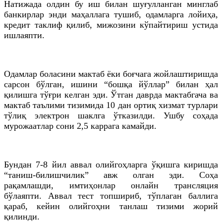
Натижада олдин бу иш билан шуғулланган минглаб
банкирлар энди маҳаллага тушиб, одамларга лойиҳа,
кредит таклиф қилиб, мижозини кўпайтириш устида
ишлаяпти.
Одамлар боласини мактаб ёки боғчага жойлаштиришда
сарсон бўлган, ишини “бошқа йўллар” билан ҳал
қилишга тўғри келган эди. Ўтган даврда мактабгача ва
мактаб таълими тизимида 10 дан ортиқ хизмат турлари
тўлиқ электрон шаклга ўтказилди. Ушбу соҳада
мурожаатлар сони 2,5 каррага камайди.
Бундан 7-8 йил аввал олийгоҳларга ўқишга киришда
“таниш-билишчилик” авж олган эди. Соҳа
рақамлашди, имтиҳонлар онлайн трансляция
бўлаяпти. Аввал тест топшириб, тўплаган баллига
қараб, кейин олийгоҳни танлаш тизими жорий
қилинди.