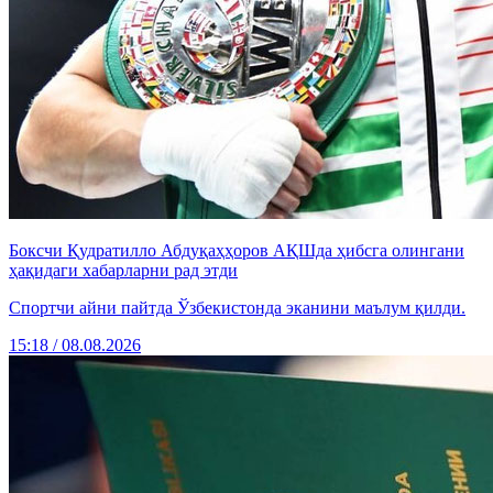
Боксчи Қудратилло Абдуқаҳҳоров АҚШда ҳибсга олингани
ҳақидаги хабарларни рад этди
Спортчи айни пайтда Ўзбекистонда эканини маълум қилди.
15:18 / 08.08.2026