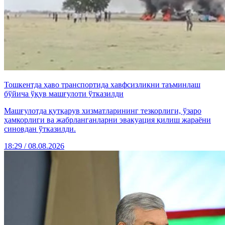
Тошкентда ҳаво транспортида хавфсизликни таъминлаш
бўйича ўқув машғулоти ўтказилди
Машғулотда қутқарув хизматларининг тезкорлиги, ўзаро
ҳамкорлиги ва жабрланганларни эвакуация қилиш жараёни
синовдан ўтказилди.
18:29 / 08.08.2026