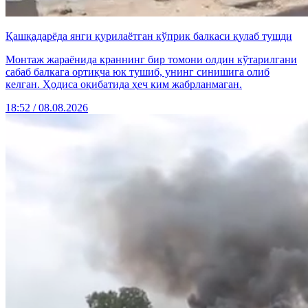
Қашқадарёда янги қурилаётган кўприк балкаси қулаб тушди
Монтаж жараёнида краннинг бир томони олдин кўтарилгани
сабаб балкага ортиқча юк тушиб, унинг синишига олиб
келган. Ҳодиса оқибатида ҳеч ким жабрланмаган.
18:52 / 08.08.2026