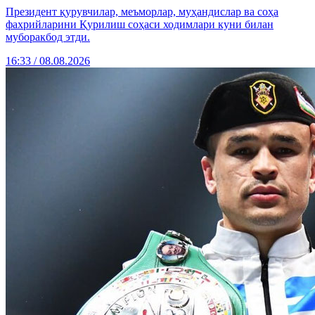
Президент қурувчилар, меъморлар, муҳандислар ва соҳа
фахрийларини Қурилиш соҳаси ходимлари куни билан
муборакбод этди.
16:33 / 08.08.2026