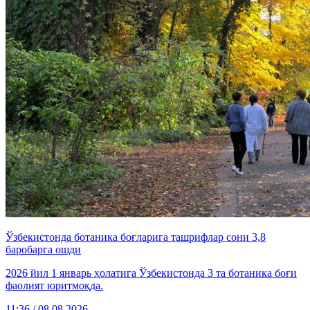
Ўзбекистонда ботаника боғларига ташрифлар сони 3,8
баробарга ошди
2026 йил 1 январь ҳолатига Ўзбекистонда 3 та ботаника боғи
фаолият юритмоқда.
11:36 / 08.08.2026