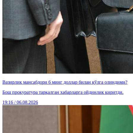
Вазирлик мансабдори 6 минг доллар билан қўлга олиндими?
Бош прокуратура тарқалган хабарларга ойдинлик киритди.
19:16 / 06.08.2026