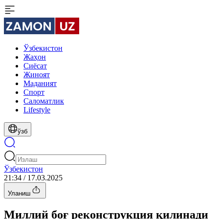
Ўзбекистон
Жаҳон
Сиёсат
Жиноят
Маданият
Спорт
Cаломатлик
Lifestyle
ўзб
Ўзбекистон
21:34 / 17.03.2025
Уланиш
Миллий боғ реконструкция қилинади