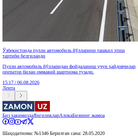
Ўзбекистонда пулли автомобиль йўлларини ташкил этиш
тартиби белгиланди
Пулли автомобиль йўлларидан фойдаланиш учун ҳайдовчилар
оператор билан оммавий шартнома тузади.
15:17 / 06.08.2026
Лента
Биз ҳақимизда
Янгиликлар
Алоқа
Бизнинг жамоа
Шаҳодатнома: №1346 Берилган сана: 28.05.2020