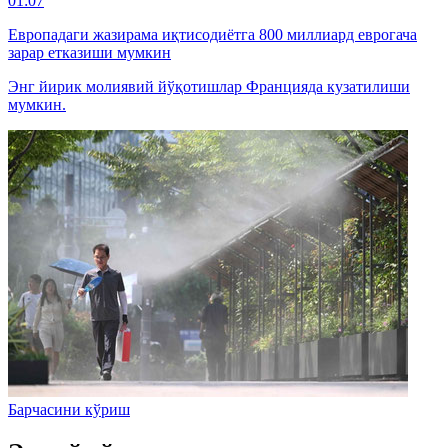
01:07
Европадаги жазирама иқтисодиётга 800 миллиард еврогача
зарар етказиши мумкин
Энг йирик молиявий йўқотишлар Францияда кузатилиши
мумкин.
Барчасини кўриш