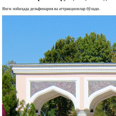
Янги лойиҳада дельфинария ва аттракционлар бўлади.