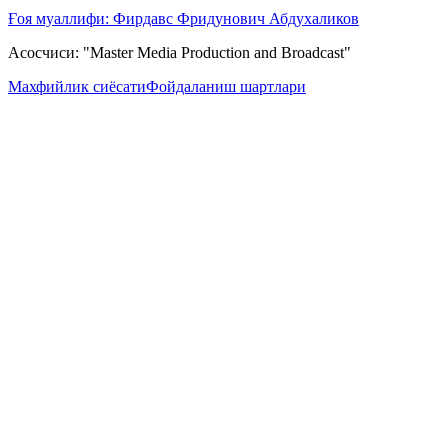
Ғоя муаллифи: Фирдавс Фридунович Абдухаликов
Асосчиси: "Master Media Production and Broadcast"
Махфийлик сиёсати
Фойдаланиш шартлари