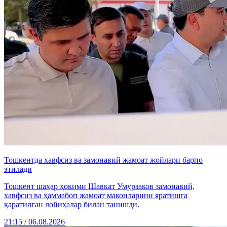
Тошкентда хавфсиз ва замонавий жамоат жойлари барпо
этилади
Тошкент шаҳар ҳокими Шавкат Умурзаков замонавий,
хавфсиз ва ҳаммабоп жамоат маконларини яратишга
қаратилган лойиҳалар билан танишди.
21:15 / 06.08.2026