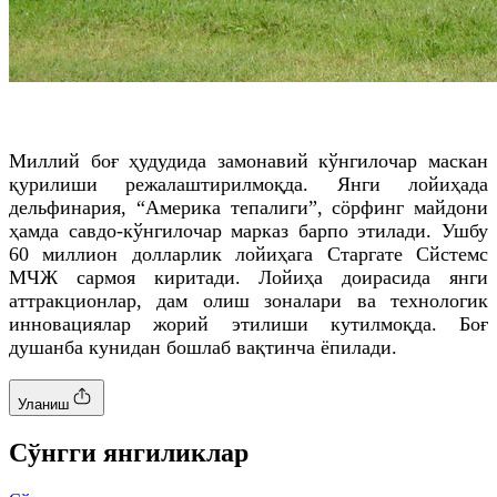
Миллий боғ ҳудудида замонавий кўнгилочар маскан
қурилиши режалаштирилмоқда. Янги лойиҳада
дельфинария, “Америка тепалиги”, сöрфинг майдони
ҳамда савдо-кўнгилочар марказ барпо этилади. Ушбу
60 миллион долларлик лойиҳага Старгате Сйстемс
МЧЖ сармоя киритади. Лойиҳа доирасида янги
аттракционлар, дам олиш зоналари ва технологик
инновациялар жорий этилиши кутилмоқда. Боғ
душанба кунидан бошлаб вақтинча ёпилади.
Уланиш
Cўнгги янгиликлар