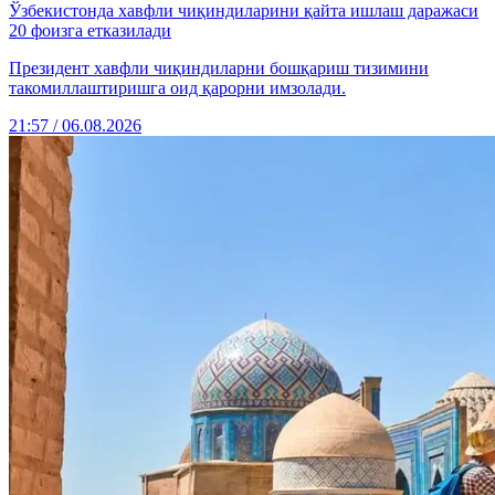
Ўзбекистонда хавфли чиқиндиларини қайта ишлаш даражаси
20 фоизга етказилади
Президент хавфли чиқиндиларни бошқариш тизимини
такомиллаштиришга оид қарорни имзолади.
21:57 / 06.08.2026