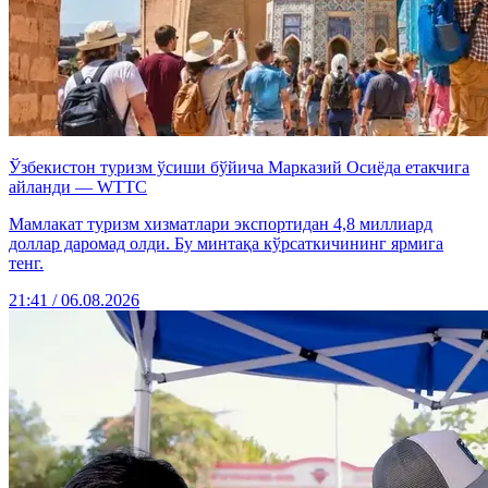
Ўзбекистон туризм ўсиши бўйича Марказий Осиёда етакчига
айланди — WTTC
Мамлакат туризм хизматлари экспортидан 4,8 миллиард
доллар даромад олди. Бу минтақа кўрсаткичининг ярмига
тенг.
21:41 / 06.08.2026