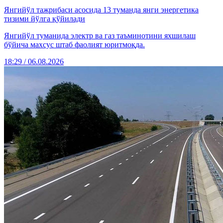
Янгийўл тажрибаси асосида 13 туманда янги энергетика
тизими йўлга қўйилади
Янгийўл туманида электр ва газ таъминотини яхшилаш
бўйича махсус штаб фаолият юритмоқда.
18:29 / 06.08.2026