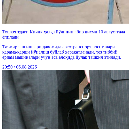
Тошкентдаги Кичик ҳалқа йўлининг бир қисми 10 августгача
ёпилади
Таъмирлаш ишлари давомида автотранспорт воситалари
қарама-қарши йўналиш бўйлаб ҳаракатланади, тез тиббий
ёрдам машиналари учун эса алоҳида йўлак ташкил этилади.
20:50 / 06.08.2026