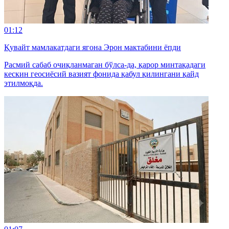
01:12
Қувайт мамлакатдаги ягона Эрон мактабини ёпди
Расмий сабаб очиқланмаган бўлса-да, қарор минтақадаги
кескин геосиёсий вазият фонида қабул қилингани қайд
этилмоқда.