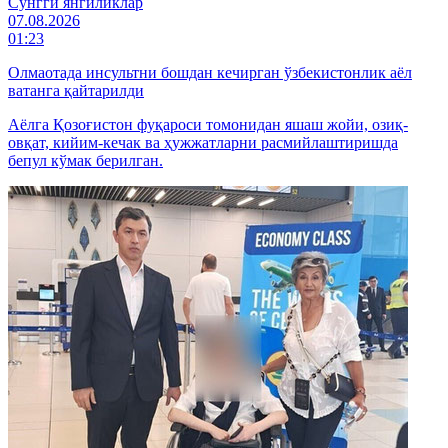
Cўнгги янгиликлар
07.08.2026
01:23
Олмаотада инсультни бошдан кечирган ўзбекистонлик аёл
ватанга қайтарилди
Аёлга Қозоғистон фуқароси томонидан яшаш жойи, озиқ-
овқат, кийим-кечак ва ҳужжатларни расмийлаштиришда
бепул кўмак берилган.