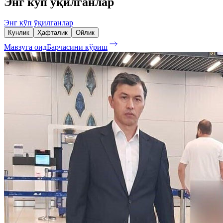
Энг кўп ўқилганлар
Энг кўп ўқилганлар
Кунлик
Ҳафталик
Ойлик
Мавзуга оид
Барчасини кўриш