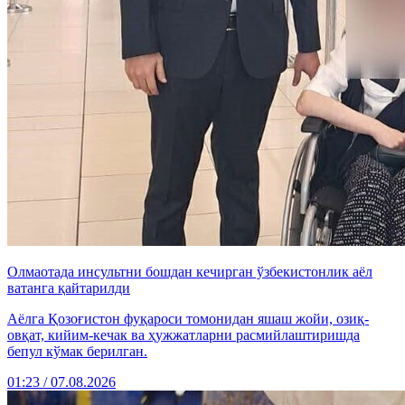
Олмаотада инсультни бошдан кечирган ўзбекистонлик аёл
ватанга қайтарилди
Аёлга Қозоғистон фуқароси томонидан яшаш жойи, озиқ-
овқат, кийим-кечак ва ҳужжатларни расмийлаштиришда
бепул кўмак берилган.
01:23 / 07.08.2026