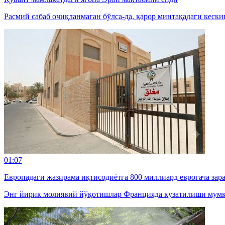
Расмий сабаб очиқланмаган бўлса-да, қарор минтақадаги кески
01:07
Европадаги жазирама иқтисодиётга 800 миллиард еврогача зар
Энг йирик молиявий йўқотишлар Францияда кузатилиши мумк