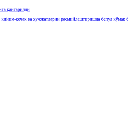
нга қайтарилди
, кийим-кечак ва ҳужжатларни расмийлаштиришда бепул кўмак б