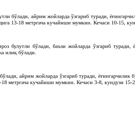
утли бўлади, айрим жойларда ўзгариб туради, ёғингарчи
дига 13-18 метргача кучайиши мумкин. Кечаси 10-15, ку
роз булутли бўлади, баъзи жойларда ўзгариб туради, 
ажа илиқ бўлади.
 бўлади, айрим жойларда ўзгариб туради, ёғингарчилик 
-18 метргача кучайиши мумкин. Кечаси 3-8, кундузи 15-2