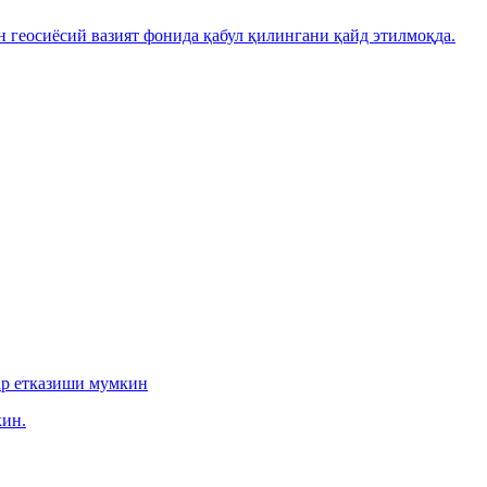
н геосиёсий вазият фонида қабул қилингани қайд этилмоқда.
ар етказиши мумкин
ин.