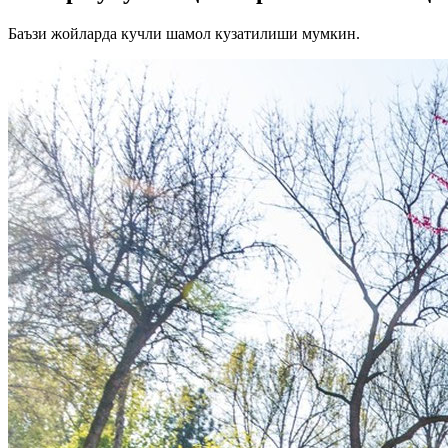
Баъзи жойларда кучли шамол кузатилиши мумкин.