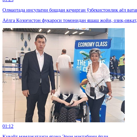
Олмаотада инсультни бошдан кечирган ўзбекистонлик аёл вата
Аёлга Қозоғистон фуқароси томонидан яшаш жойи, озиқ-овқат
01:12
Қувайт мамлакатдаги ягона Эрон мактабини ёпди