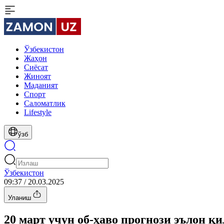
Ўзбекистон
Жаҳон
Сиёсат
Жиноят
Маданият
Спорт
Cаломатлик
Lifestyle
ўзб
Ўзбекистон
09:37 / 20.03.2025
Уланиш
20 март учун об-ҳаво прогнози эълон қ