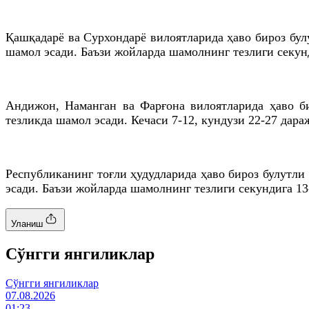
Қашқадарё ва Сурхондарё вилоятларида ҳаво бироз бул
шамол эсади. Баъзи жойларда шамолнинг тезлиги секун
Андижон, Наманган ва Фарғона вилоятларида ҳаво би
тезликда шамол эсади. Кечаси 7-12, кундузи 22-27 дар
Республиканинг тоғли ҳудудларида ҳаво бироз булутли
эсади. Баъзи жойларда шамолнинг тезлиги секундига 13
Уланиш
Cўнгги янгиликлар
Cўнгги янгиликлар
07.08.2026
01:23