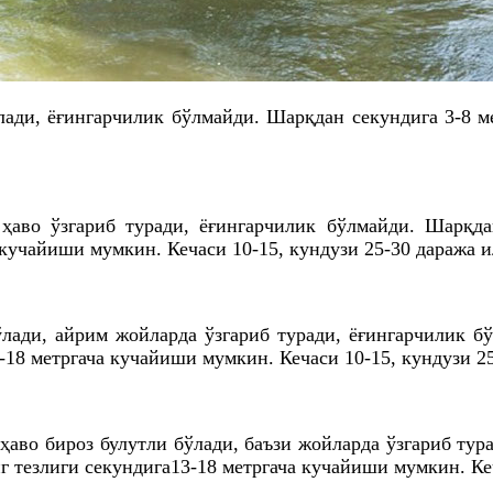
лади, ёғингарчилик бўлмайди. Шарқдан секундига 3-8 ме
ҳаво ўзгариб туради, ёғингарчилик бўлмайди. Шарқд
 кучайиши мумкин. Кечаси 10-15, кундузи 25-30 даража 
ўлади, айрим жойларда ўзгариб туради, ёғингарчилик б
-18 метргача кучайиши мумкин. Кечаси 10-15, кундузи 
ҳаво бироз булутли бўлади, баъзи жойларда ўзгариб тур
 тезлиги секундига13-18 метргача кучайиши мумкин. Ке