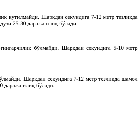
лик кутилмайди. Шарқдан секундига 7-12 метр тезликда
ндузи 25-30 даража илиқ бўлади.
ёғингарчилик бўлмайди. Шарқдан секундига 5-10 метр
бўлмайди. Шарқдан секундига 7-12 метр тезликда шамол
0 даража илиқ бўлади.