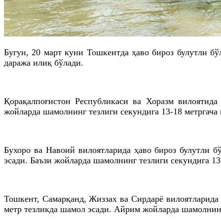
Бугун, 20 март куни Тошкентда ҳаво бироз булутли бў
даража илиқ бўлади.
Қорақалпоғистон Республикаси ва Хоразм вилоятида 
жойларда шамолнинг тезлиги секундига 13-18 метргача
Бухоро ва Навоий вилоятларида ҳаво бироз булутли б
эсади. Баъзи жойларда шамолнинг тезлиги секундига 13
Тошкент, Самарқанд, Жиззах ва Сирдарё вилоятларида 
метр тезликда шамол эсади. Айрим жойларда шамолнинг