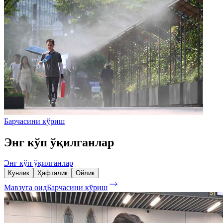
Барчасини кўриш
Энг кўп ўқилганлар
Энг кўп ўқилганлар
Кунлик
Ҳафталик
Ойлик
Мавзуга оид
Барчасини кўриш