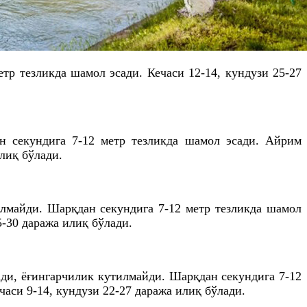
тр тезликда шамол эсади. Кечаси 12-14, кундузи 25-27
ан секундига 7-12 метр тезликда шамол эсади. Айрим
илиқ бўлади.
ўлмайди. Шарқдан секундига 7-12 метр тезликда шамол
25-30 даража илиқ бўлади.
ади, ёғингарчилик кутилмайди. Шарқдан секундига 7-12
часи 9-14, кундузи 22-27 даража илиқ бўлади.