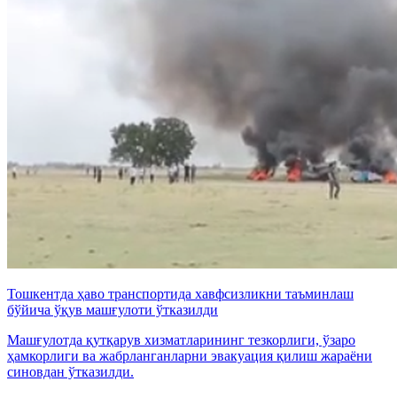
Тошкентда ҳаво транспортида хавфсизликни таъминлаш
бўйича ўқув машғулоти ўтказилди
Машғулотда қутқарув хизматларининг тезкорлиги, ўзаро
ҳамкорлиги ва жабрланганларни эвакуация қилиш жараёни
синовдан ўтказилди.