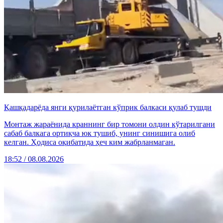
Қашқадарёда янги қурилаётган кўприк балкаси қулаб тушди
Монтаж жараёнида краннинг бир томони олдин кўтарилгани
сабаб балкага ортиқча юк тушиб, унинг синишига олиб
келган. Ҳодиса оқибатида ҳеч ким жабрланмаган.
18:52 / 08.08.2026