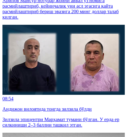
Арипов Мансур нотурар жойни аввал ўз номига
расмийлаштириб, кейинчалик уни асл эгасига қайта
расмийлаштириб бериш эвазига 200 минг доллар талаб
қилган.
08:54
Андижон вилоятида тонгда зилзила бўлди
Зилзила эпицентри Марҳамат тумани бўлган. У ерда ер
силкиниши 2–3 баллни ташкил этган.