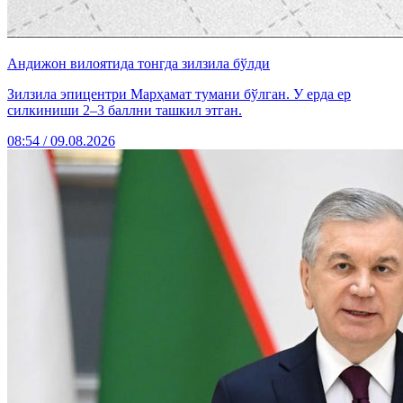
Андижон вилоятида тонгда зилзила бўлди
Зилзила эпицентри Марҳамат тумани бўлган. У ерда ер
силкиниши 2–3 баллни ташкил этган.
08:54 / 09.08.2026