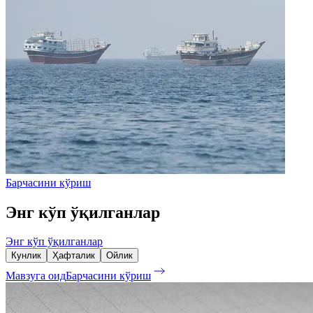
Барчасини кўриш
Энг кўп ўқилганлар
Энг кўп ўқилганлар
Кунлик
Ҳафталик
Ойлик
Мавзуга оид
Барчасини кўриш