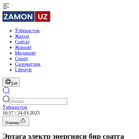
Ўзбекистон
Жаҳон
Сиёсат
Жиноят
Маданият
Спорт
Cаломатлик
Lifestyle
ўзб
Ўзбекистон
16:57 / 24.03.2025
Уланиш
Эртага электр энергияси бир соатга