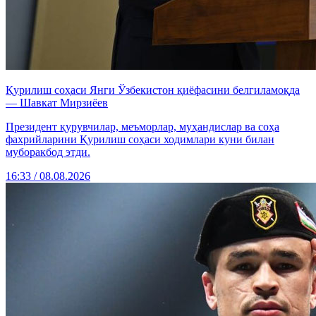
Қурилиш соҳаси Янги Ўзбекистон қиёфасини белгиламоқда
— Шавкат Мирзиёев
Президент қурувчилар, меъморлар, муҳандислар ва соҳа
фахрийларини Қурилиш соҳаси ходимлари куни билан
муборакбод этди.
16:33 / 08.08.2026