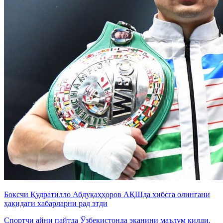
Боксчи Қудратилло Абдуқаҳҳоров АҚШда ҳибсга олингани
ҳақидаги хабарларни рад этди
Спортчи айни пайтда Ўзбекистонда эканини маълум қилди.