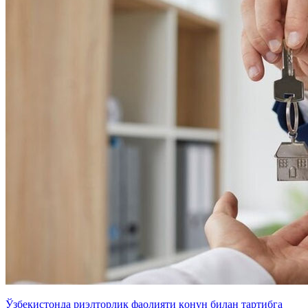
Ўзбекистонда риэлторлик фаолияти қонун билан тартибга