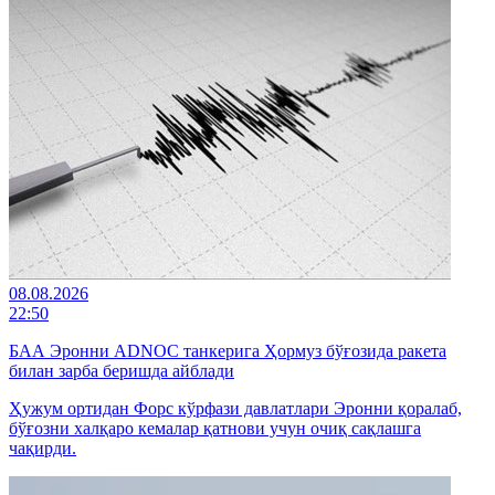
08.08.2026
22:50
БАА Эронни ADNOC танкерига Ҳормуз бўғозида ракета
билан зарба беришда айблади
Ҳужум ортидан Форс кўрфази давлатлари Эронни қоралаб,
бўғозни халқаро кемалар қатнови учун очиқ сақлашга
чақирди.