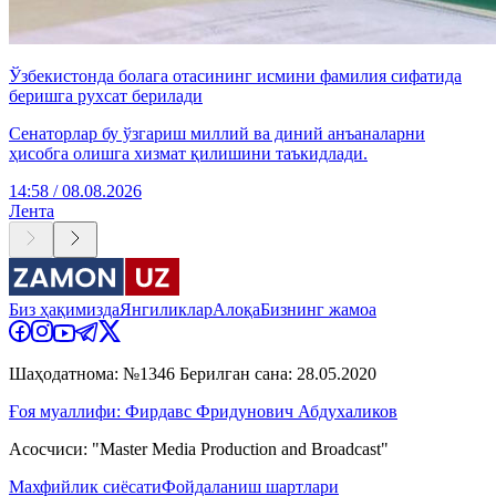
Ўзбекистонда болага отасининг исмини фамилия сифатида
беришга рухсат берилади
Сенаторлар бу ўзгариш миллий ва диний анъаналарни
ҳисобга олишга хизмат қилишини таъкидлади.
14:58 / 08.08.2026
Лента
Биз ҳақимизда
Янгиликлар
Алоқа
Бизнинг жамоа
Шаҳодатнома: №1346 Берилган сана: 28.05.2020
Ғоя муаллифи: Фирдавс Фридунович Абдухаликов
Асосчиси: "Master Media Production and Broadcast"
Махфийлик сиёсати
Фойдаланиш шартлари