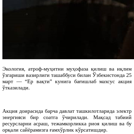
Экология, атроф-муҳитни муҳофаза қилиш ва иқлим
ўзгариши вазирлиги ташаббуси билан Ўзбекистонда 25
март — “Ер вақти” кунига бағишлаб махсус акция
ўтказилади.
Акция доирасида барча давлат ташкилотларида электр
энергияси бир соатга ўчирилади. Мақсад табиий
ресурсларни асраш, тежамкорликка риоя қилиш ва бу
орқали сайёрамизга ғамхўрлик кўрсатишдир.