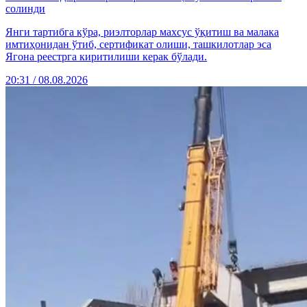
солинди
Янги тартибга кўра, риэлторлар махсус ўқитиш ва малака
имтиҳонидан ўтиб, сертификат олиши, ташкилотлар эса
Ягона реестрга киритилиши керак бўлади.
20:31 / 08.08.2026