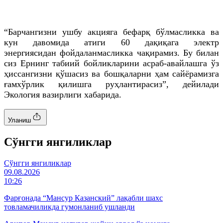
“Барчангизни ушбу акцияга бефарқ бўлмасликка ва
кун давомида атиги 60 дақиқага электр
энергиясидан
фойдаланмасликка
чақирамиз. Бу билан
сиз Ернинг табиий бойликларини асраб-авайлашга ўз
ҳиссангизни қўшасиз ва бошқаларни ҳам сайёрамизга
ғамхўрлик қилишга руҳлантирасиз”, дейилади
Экология вазирлиги хабарида.
Уланиш
Cўнгги янгиликлар
Cўнгги янгиликлар
09.08.2026
10:26
Фарғонада “Мансур Казанский” лақабли шахс
товламачиликда гумонланиб ушланди