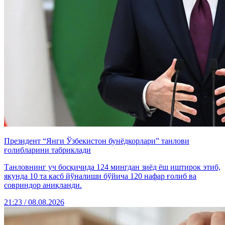
Президент “Янги Ўзбекистон бунёдкорлари” танлови
ғолибларини табриклади
Танловнинг уч босқичида 124 мингдан зиёд ёш иштирок этиб,
якунда 10 та касб йўналиши бўйича 120 нафар ғолиб ва
совриндор аниқланди.
21:23 / 08.08.2026