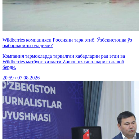
Wildberries компанияси Россияни тарк этиб, Ўзбекистонда ўз
омборларини очадими?
Компания тармоқларда тарқалган хабарларни рад этди ва
Wildberries матбуот хизмати Zamon.uz саволларига жавоб
берди.
20:59 / 07.08.2026