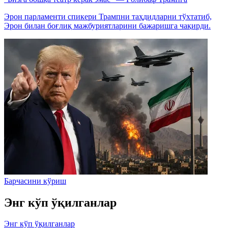
Эрон парламенти спикери Трампни таҳдидларни тўхтатиб,
Эрон билан боғлиқ мажбуриятларини бажаришга чақирди.
Барчасини кўриш
Энг кўп ўқилганлар
Энг кўп ўқилганлар