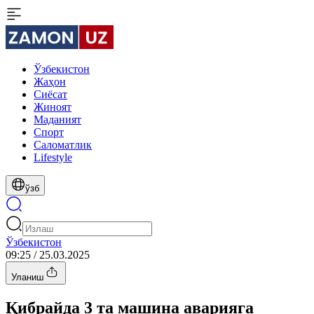
Ўзбекистон
Жаҳон
Сиёсат
Жиноят
Маданият
Спорт
Cаломатлик
Lifestyle
ўзб
Ўзбекистон
09:25 / 25.03.2025
Уланиш
Қибрайда 3 та машина аварияга