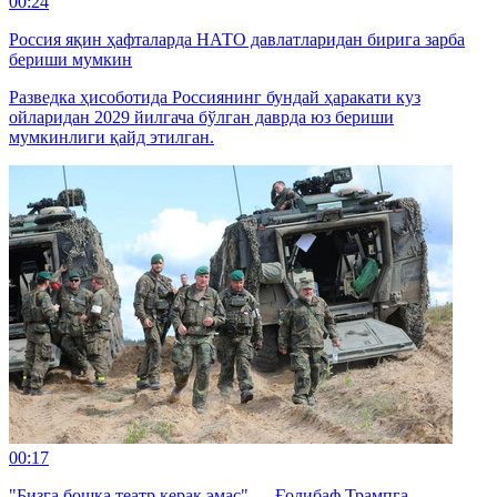
00:24
Россия яқин ҳафталарда НАТО давлатларидан бирига зарба
бериши мумкин
Разведка ҳисоботида Россиянинг бундай ҳаракати куз
ойларидан 2029 йилгача бўлган даврда юз бериши
мумкинлиги қайд этилган.
00:17
"Бизга бошқа театр керак эмас" — Ғолибаф Трампга