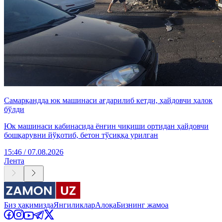
Самарқандда юк машинаси ағдарилиб кетди, ҳайдовчи ҳалок
бўлди
Юк машинаси кабинасида ёнғин чиқиши ортидан ҳайдовчи
бошқарувни йўқотиб, бетон тўсиққа урилган
15:46 / 07.08.2026
Лента
Биз ҳақимизда
Янгиликлар
Алоқа
Бизнинг жамоа