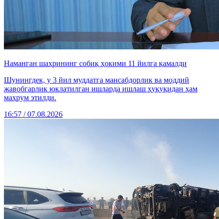
Наманган шаҳрининг собиқ ҳокими 11 йилга қамалди
Шунингдек, у 3 йил муддатга мансабдорлик ва моддий
жавобгарлик юклатилган ишларда ишлаш ҳуқуқидан ҳам
маҳрум этилди.
16:57 / 07.08.2026