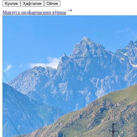
Кунлик
Ҳафталик
Ойлик
Мавзуга оид
Барчасини кўриш