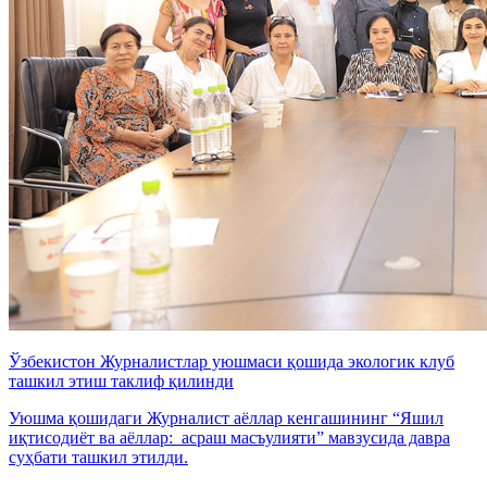
Ўзбекистон Журналистлар уюшмаси қошида экологик клуб
ташкил этиш таклиф қилинди
Уюшма қошидаги Журналист аёллар кенгашининг “Яшил
иқтисодиёт ва аёллар: асраш масъулияти” мавзусида давра
суҳбати ташкил этилди.