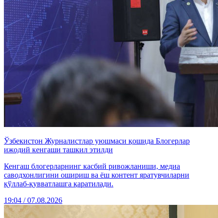
Ўзбекистон Журналистлар уюшмаси қошида Блогерлар
ижодий кенгаши ташкил этилди
Кенгаш блогерларнинг касбий ривожланиши, медиа
саводхонлигини ошириш ва ёш контент яратувчиларни
қўллаб-қувватлашга қаратилади.
19:04 / 07.08.2026