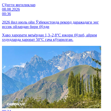
Cўнгги янгиликлар
08.08.2026
00:36
2026 йил июль ойи Ўзбекистонда рекорд даражадаги энг
иссиқ ойлардан бири бўлди
Ҳаво ҳарорати меъёрдан 1,3–2,8°C юқори бўлиб, айрим
ҳудудларда ҳарорат 50°C гача кўтарилган.