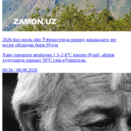
2026 йил июль ойи Ўзбекистонда рекорд даражадаги энг
иссиқ ойлардан бири бўлди
Ҳаво ҳарорати меъёрдан 1,3–2,8°C юқори бўлиб, айрим
ҳудудларда ҳарорат 50°C гача кўтарилган.
00:36 / 08.08.2026