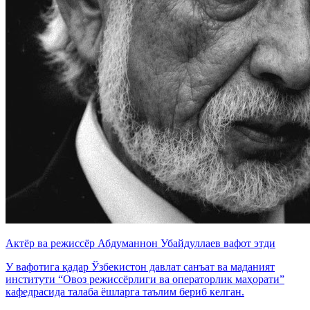
Актёр ва режиссёр Абдуманнон Убайдуллаев вафот этди
У вафотига қадар Ўзбекистон давлат санъат ва маданият
институти “Овоз режиссёрлиги ва операторлик маҳорати”
кафедрасида талаба ёшларга таълим бериб келган.