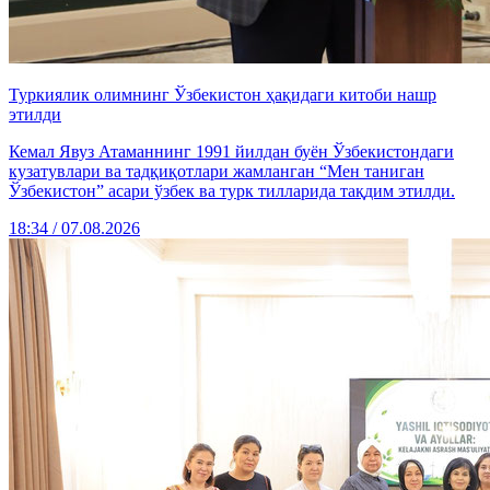
Туркиялик олимнинг Ўзбекистон ҳақидаги китоби нашр
этилди
Кемал Явуз Атаманнинг 1991 йилдан буён Ўзбекистондаги
кузатувлари ва тадқиқотлари жамланган “Мен таниган
Ўзбекистон” асари ўзбек ва турк тилларида тақдим этилди.
18:34 / 07.08.2026