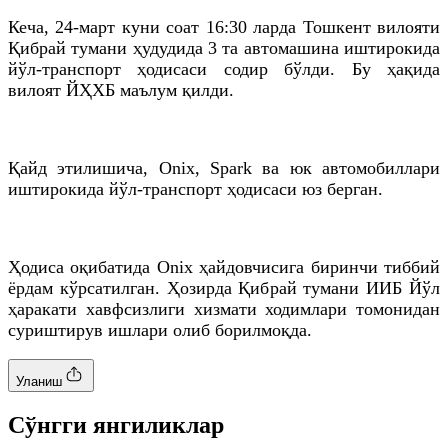
Кеча, 24-март куни соат 16:30 ларда Тошкент вилояти
Қибрай тумани ҳудудида 3 та автомашина иштирокида
йўл-транспорт ҳодисаси содир бўлди. Бу ҳақида
вилоят ЙҲХБ маълум қилди.
Қайд этилишича, Onix, Spark ва юк автомобиллари
иштирокида йўл-транспорт ҳодисаси юз берган.
Ҳодиса оқибатида Onix ҳайдовчисига биринчи тиббий
ёрдам кўрсатилган. Ҳозирда Қибрай тумани ИИБ Йўл
ҳаракати хавфсизлиги хизмати ходимлари томонидан
суриштирув ишлари олиб борилмоқда.
Уланиш
Cўнгги янгиликлар