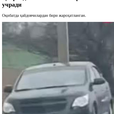
учради
Оқибатда ҳайдовчилардан бири жароҳатланган.