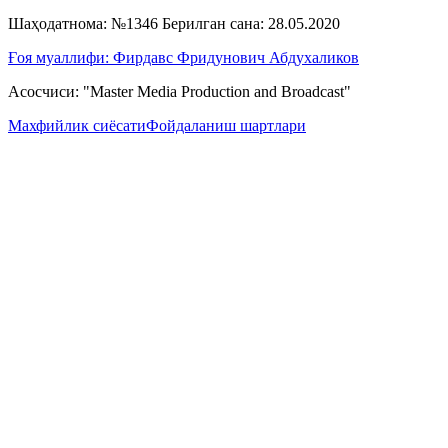
Шаҳодатнома: №1346 Берилган сана: 28.05.2020
Ғоя муаллифи: Фирдавс Фридунович Абдухаликов
Асосчиси: "Master Media Production and Broadcast"
Махфийлик сиёсати
Фойдаланиш шартлари