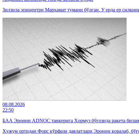
Зилзила эпицентри Марҳамат тумани бўлган. У ерда ер силкин
08.08.2026
22:50
БАА Эронни ADNOC танкерига Ҳормуз бўғозида ракета билан 
Ҳужум ортидан Форс кўрфази давлатлари Эронни қоралаб, бўғо