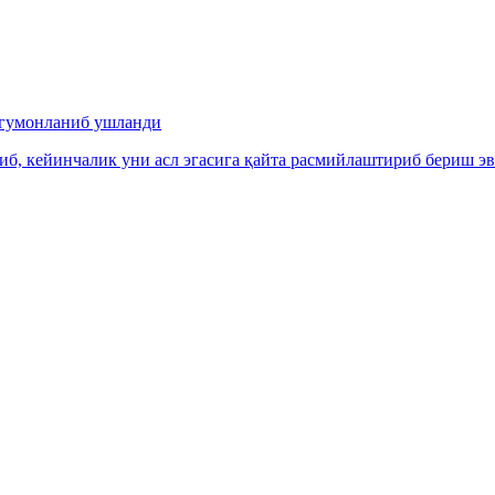
 гумонланиб ушланди
, кейинчалик уни асл эгасига қайта расмийлаштириб бериш эва