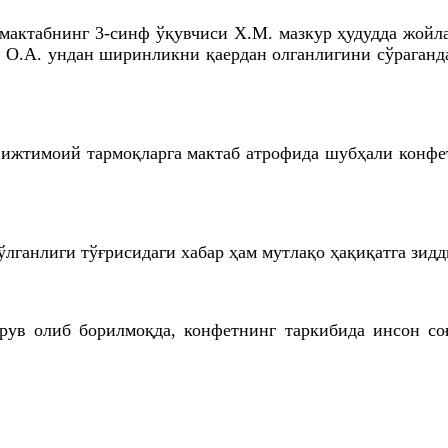
мактабнинг 3-синф ўқувчиси X.M. мазкур ҳудудда жойла
 O.A. ундан ширинликни қаердан олганлигини сўраганд
 ижтимоий тармоқларга мактаб атрофида шубҳали конфе
лганлиги тўғрисидаги хабар ҳам мутлақо ҳақиқатга зидди
ирув олиб борилмоқда, конфетнинг таркибида инсон со