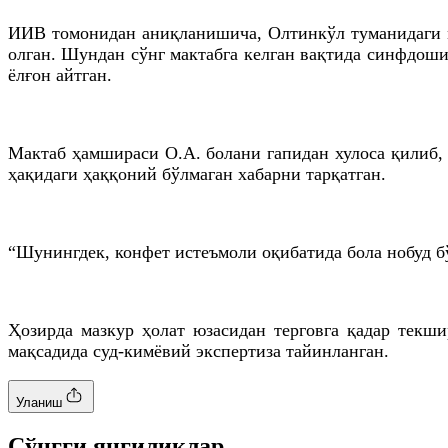
ИИВ томонидан
аниқланишича
, Олтинкўл туманидаги 
олган. Шундан сўнг мактабга келган вақтида синфдоши
ёлғон айтган.
Мактаб ҳамшираси O.A. болани гапидан хулоса қилиб,
ҳақидаги ҳаққоний бўлмаган хабарни тарқатган.
“Шунингдек, конфет истеъмоли оқибатида бола нобуд бў
Ҳозирда мазкур ҳолат юзасидан терговга қадар текш
мақсадида суд-кимёвий экспертиза тайинланган.
Уланиш
Cўнгги янгиликлар