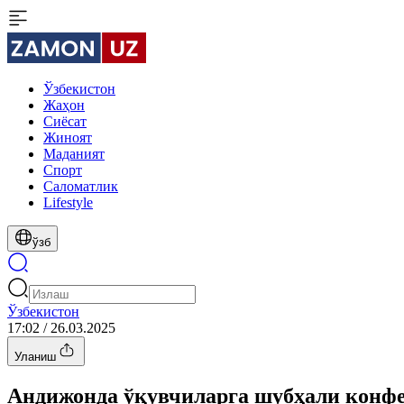
Ўзбекистон
Жаҳон
Сиёсат
Жиноят
Маданият
Спорт
Cаломатлик
Lifestyle
ўзб
Ўзбекистон
17:02 / 26.03.2025
Уланиш
Андижонда ўқувчиларга шубҳали конф