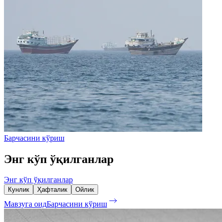
Барчасини кўриш
Энг кўп ўқилганлар
Энг кўп ўқилганлар
Кунлик
Ҳафталик
Ойлик
Мавзуга оид
Барчасини кўриш