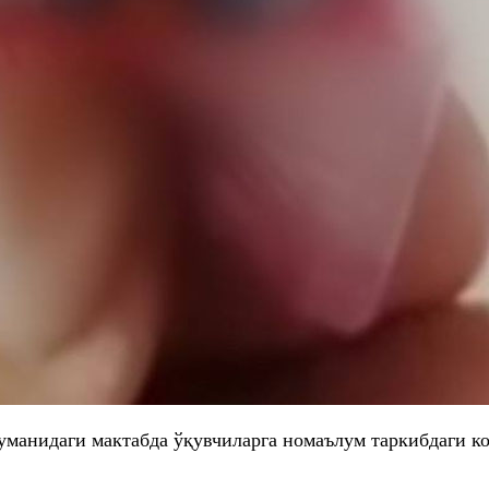
анидаги мактабда ўқувчиларга номаълум таркибдаги кон