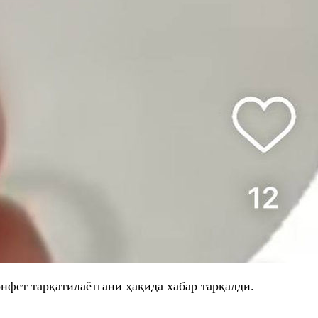
фет тарқатилаётгани ҳақида хабар тарқалди.