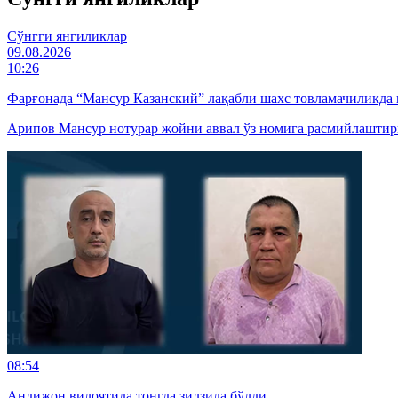
Cўнгги янгиликлар
09.08.2026
10:26
Фарғонада “Мансур Казанский” лақабли шахс товламачиликда
Арипов Мансур нотурар жойни аввал ўз номига расмийлаштириб
08:54
Андижон вилоятида тонгда зилзила бўлди