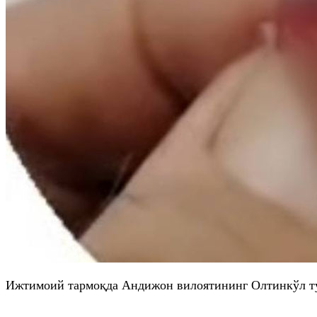
Ижтимоий тармоқда Андижон вилоятининг Олтинкўл тум