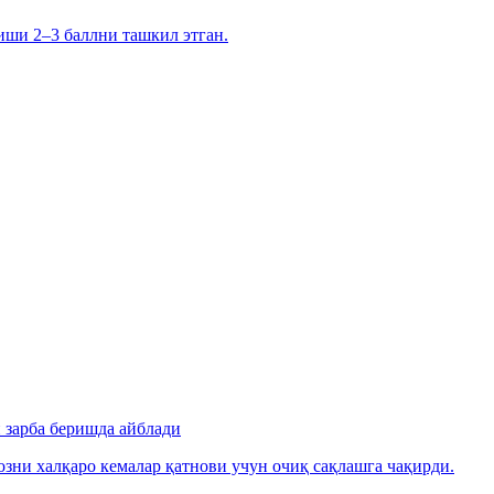
иши 2–3 баллни ташкил этган.
зарба беришда айблади
зни халқаро кемалар қатнови учун очиқ сақлашга чақирди.