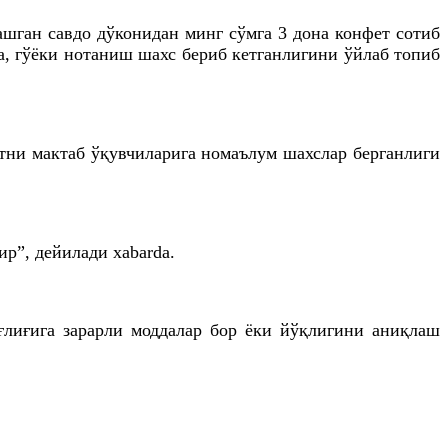
шган савдо дўконидан минг сўмга 3 дона конфет сотиб
а, гўёки нотаниш шахс бериб кетганлигини ўйлаб топиб
тни мактаб ўқувчиларига номаълум шахслар берганлиги
р”, дейилади xabarda.
ғлиғига зарарли моддалар бор ёки йўқлигини аниқлаш