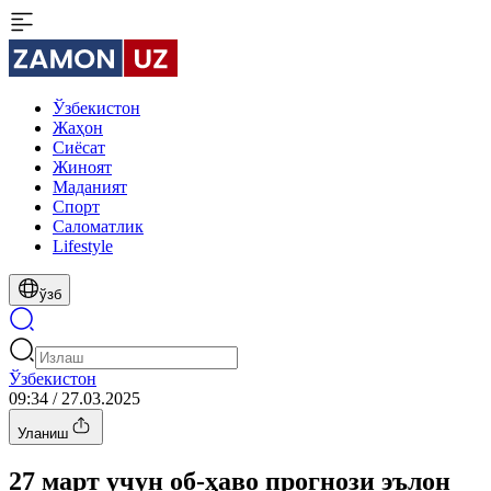
Ўзбекистон
Жаҳон
Сиёсат
Жиноят
Маданият
Спорт
Cаломатлик
Lifestyle
ўзб
Ўзбекистон
09:34 / 27.03.2025
Уланиш
27 март учун об-ҳаво прогнози эълон