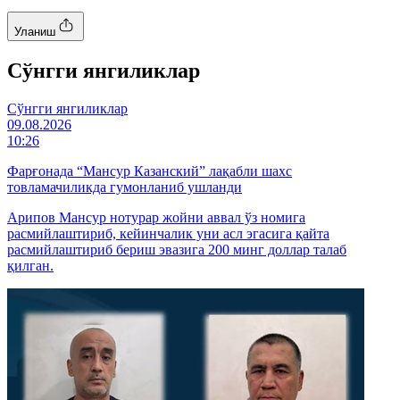
Уланиш
Cўнгги янгиликлар
Cўнгги янгиликлар
09.08.2026
10:26
Фарғонада “Мансур Казанский” лақабли шахс
товламачиликда гумонланиб ушланди
Арипов Мансур нотурар жойни аввал ўз номига
расмийлаштириб, кейинчалик уни асл эгасига қайта
расмийлаштириб бериш эвазига 200 минг доллар талаб
қилган.