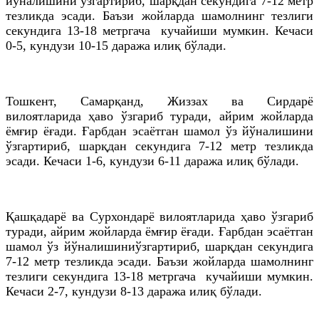
йўналишини ўзгартириб, шарқдан секундига 7-12 метр
тезликда эсади. Баъзи жойларда шамолнинг тезлиги
секундига 13-18 метргача кучайиши мумкин. Кечаси
0-5, кундузи 10-15 даража илиқ бўлади.
Тошкент, Самарқанд, Жиззах ва Сирдарё
вилоятларида ҳаво ўзгариб туради, айрим жойларда
ёмғир ёғади. Ғарбдан эсаётган шамол ўз йўналишини
ўзгартириб, шарқдан секундига 7-12 метр тезликда
эсади. Кечаси 1-6, кундузи 6-11 даража илиқ бўлади.
Қашқадарё ва Сурхондарё вилоятларида ҳаво ўзгариб
туради, айрим жойларда ёмғир ёғади. Ғарбдан эсаётган
шамол ўз йўналишиниўзгартириб, шарқдан секундига
7-12 метр тезликда эсади. Баъзи жойларда шамолнинг
тезлиги секундига 13-18 метргача кучайиши мумкин.
Кечаси 2-7, кундузи 8-13 даража илиқ бўлади.