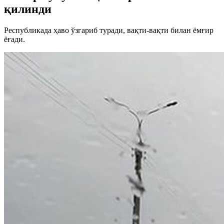
қилинди
Республикада ҳаво ўзгариб туради, вақти-вақти билан ёмғир
ёғади.