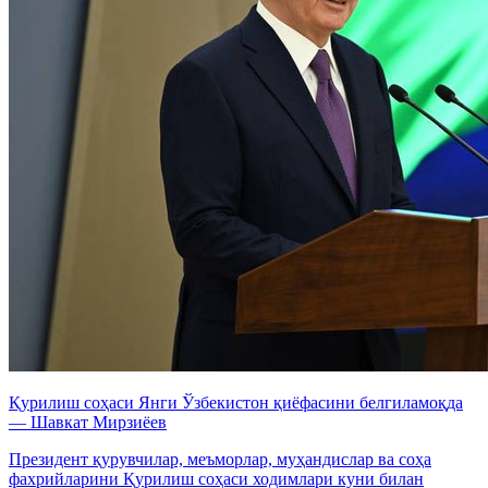
Қурилиш соҳаси Янги Ўзбекистон қиёфасини белгиламоқда
— Шавкат Мирзиёев
Президент қурувчилар, меъморлар, муҳандислар ва соҳа
фахрийларини Қурилиш соҳаси ходимлари куни билан