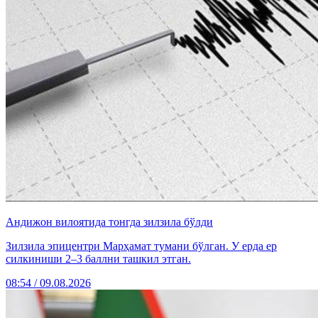
Андижон вилоятида тонгда зилзила бўлди
Зилзила эпицентри Марҳамат тумани бўлган. У ерда ер
силкиниши 2–3 баллни ташкил этган.
08:54 / 09.08.2026