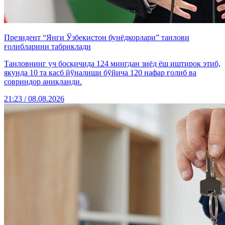
Президент “Янги Ўзбекистон бунёдкорлари” танлови
ғолибларини табриклади
Танловнинг уч босқичида 124 мингдан зиёд ёш иштирок этиб,
якунда 10 та касб йўналиши бўйича 120 нафар ғолиб ва
совриндор аниқланди.
21:23 / 08.08.2026