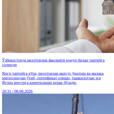
Ўзбекистонда риэлторлик фаолияти қонун билан тартибга
солинди
Янги тартибга кўра, риэлторлар махсус ўқитиш ва малака
имтиҳонидан ўтиб, сертификат олиши, ташкилотлар эса
Ягона реестрга киритилиши керак бўлади.
20:31 / 08.08.2026