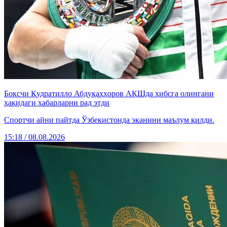
Боксчи Қудратилло Абдуқаҳҳоров АҚШда ҳибсга олингани
ҳақидаги хабарларни рад этди
Спортчи айни пайтда Ўзбекистонда эканини маълум қилди.
15:18 / 08.08.2026