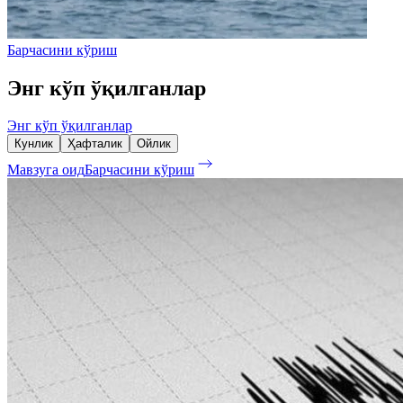
Барчасини кўриш
Энг кўп ўқилганлар
Энг кўп ўқилганлар
Кунлик
Ҳафталик
Ойлик
Мавзуга оид
Барчасини кўриш