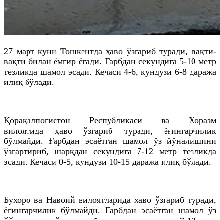
27 март куни Тошкентда ҳаво ўзгариб туради, вақти-
вақти билан ёмғир ёғади. Ғарбдан секундига 5-10 метр
тезликда шамол эсади. Кечаси 4-6, кундузи 6-8 даража
илиқ бўлади.
Қорақалпоғистон Республикаси ва Хоразм
вилоятида ҳаво ўзгариб туради, ёғингарчилик
бўлмайди. Ғарбдан эсаётган шамол ўз йўналишини
ўзгартириб, шарқдан секундига 7-12 метр тезликда
эсади. Кечаси 0-5, кундузи 10-15 даража илиқ бўлади.
Бухоро ва Навоий вилоятларида ҳаво ўзгариб туради,
ёғингарчилик бўлмайди. Ғарбдан эсаётган шамол ўз