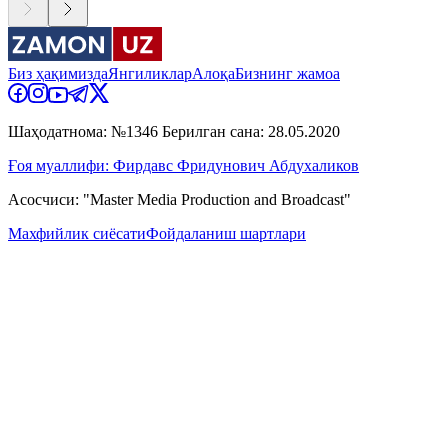
Биз ҳақимизда
Янгиликлар
Алоқа
Бизнинг жамоа
Шаҳодатнома: №1346 Берилган сана: 28.05.2020
Ғоя муаллифи: Фирдавс Фридунович Абдухаликов
Асосчиси: "Master Media Production and Broadcast"
Махфийлик сиёсати
Фойдаланиш шартлари