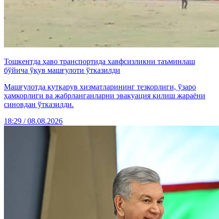
Тошкентда ҳаво транспортида хавфсизликни таъминлаш
бўйича ўқув машғулоти ўтказилди
Машғулотда қутқарув хизматларининг тезкорлиги, ўзаро
ҳамкорлиги ва жабрланганларни эвакуация қилиш жараёни
синовдан ўтказилди.
18:29 / 08.08.2026