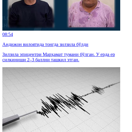
08:54
Андижон вилоятида тонгда зилзила бўлди
Зилзила эпицентри Марҳамат тумани бўлган. У ерда ер
силкиниши 2–3 баллни ташкил этган.