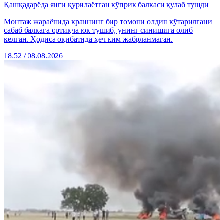
Қашқадарёда янги қурилаётган кўприк балкаси қулаб тушди
Монтаж жараёнида краннинг бир томони олдин кўтарилгани
сабаб балкага ортиқча юк тушиб, унинг синишига олиб
келган. Ҳодиса оқибатида ҳеч ким жабрланмаган.
18:52 / 08.08.2026