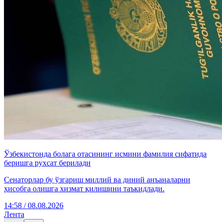
Ўзбекистонда болага отасининг исмини фамилия сифатида
беришга рухсат берилади
Сенаторлар бу ўзгариш миллий ва диний анъаналарни
ҳисобга олишга хизмат қилишини таъкидлади.
14:58 / 08.08.2026
Лента