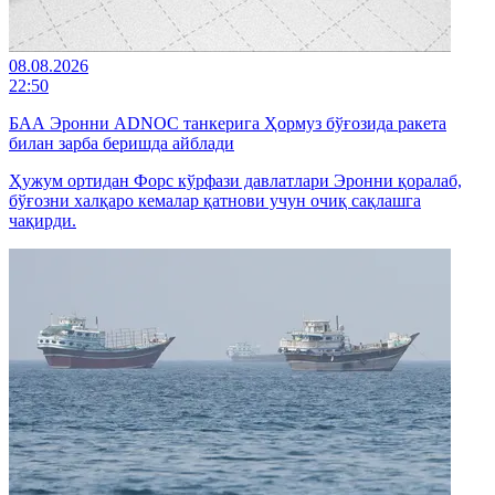
08.08.2026
22:50
БАА Эронни ADNOC танкерига Ҳормуз бўғозида ракета
билан зарба беришда айблади
Ҳужум ортидан Форс кўрфази давлатлари Эронни қоралаб,
бўғозни халқаро кемалар қатнови учун очиқ сақлашга
чақирди.