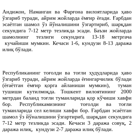
Андижон, Наманган ва Фарғона вилоятларида ҳаво
ўзгариб туради, айрим жойларда ёмғир ёғади. Ғарбдан
эсаётган шамол ўз йўналишини ўзгартириб, шарқдан
секундига 7-12 метр тезликда эсади. Баъзи жойларда
шамолнинг тезлиги секундига 13-18 метргача
кучайиши мумкин. Кечаси 1-6, кундузи 8-13 даража
илиқ бўлади.
Республиканинг тоғолди ва тоғли ҳудудларида ҳаво
ўзгариб туради, айрим жойларда ёғингарчилик бўлади
(ёғаётган ёмғир қорга айланиши мумкин), туман
тушиши кутилмоқда. Тошкент вилоятининг 2000
метрдан баланд тоғли туманларида қор кўчиши хавфи
бор. Республикамизнинг тоғолди ва тоғли
туманларида сел келиши хавфи бор. Ғарбдан эсаётган
шамол ўз йўналишини ўзгартириб, шарқдан секундига
7-12 метр тезликда эсади. Кечаси 3 даража совуқ, 2
даража илиқ, кундузи 2-7 даража илиқ бўлади.