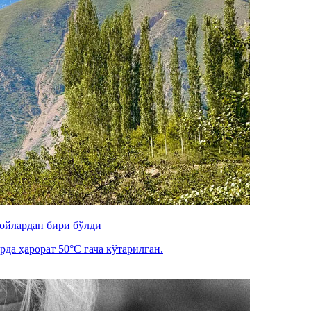
 ойлардан бири бўлди
рда ҳарорат 50°C гача кўтарилган.