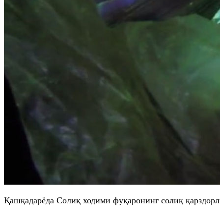
Қашқадарёда Солиқ ходими фуқаронинг солиқ қарздорл