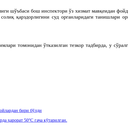
ги шўъбаси бош инспектори ўз хизмат мавқеидан фойда
 солиқ қарздорлигини суд органларидаги танишлари ор
млари томонидан ўтказилган тезкор тадбирда, у сўралг
 ойлардан бири бўлди
рда ҳарорат 50°C гача кўтарилган.