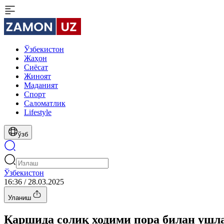
Ўзбекистон
Жаҳон
Сиёсат
Жиноят
Маданият
Спорт
Cаломатлик
Lifestyle
ўзб
Ўзбекистон
16:36 / 28.03.2025
Уланиш
Қаршида солиқ ходими пора билан ушл