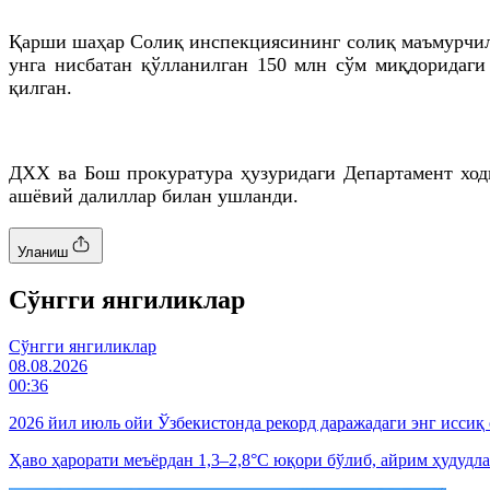
Қарши шаҳар Солиқ инспекциясининг солиқ маъмурчили
унга нисбатан қўлланилган 150 млн сўм миқдоридаги
қилган.
ДХХ ва Бош прокуратура ҳузуридаги Департамент ходи
ашёвий далиллар билан ушланди.
Уланиш
Cўнгги янгиликлар
Cўнгги янгиликлар
08.08.2026
00:36
2026 йил июль ойи Ўзбекистонда рекорд даражадаги энг иссиқ
Ҳаво ҳарорати меъёрдан 1,3–2,8°C юқори бўлиб, айрим ҳудудла