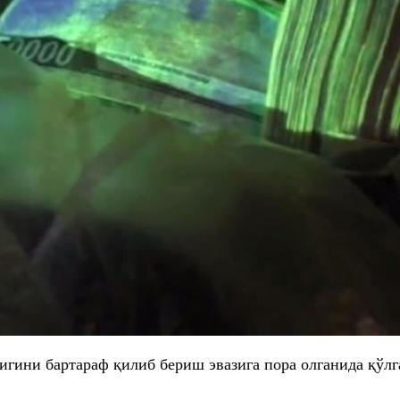
игини бартараф қилиб бериш эвазига пора олганида қўл