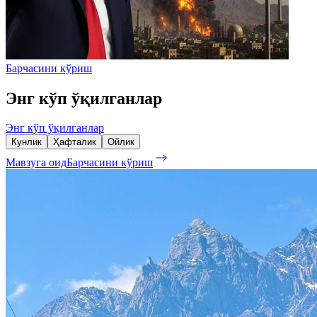
Барчасини кўриш
Энг кўп ўқилганлар
Энг кўп ўқилганлар
Кунлик
Ҳафталик
Ойлик
Мавзуга оид
Барчасини кўриш