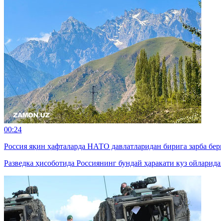
00:24
Россия яқин ҳафталарда НАТО давлатларидан бирига зарба б
Разведка ҳисоботида Россиянинг бундай ҳаракати куз ойларид