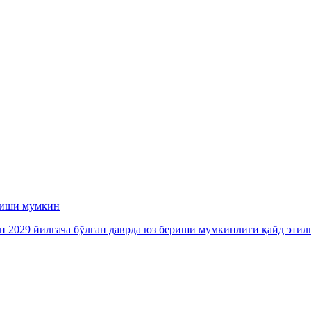
ериши мумкин
ан 2029 йилгача бўлган даврда юз бериши мумкинлиги қайд этил