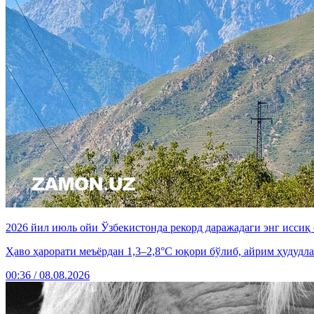
2026 йил июль ойи Ўзбекистонда рекорд даражадаги энг иссиқ
Ҳаво ҳарорати меъёрдан 1,3–2,8°C юқори бўлиб, айрим ҳудудла
00:36 / 08.08.2026