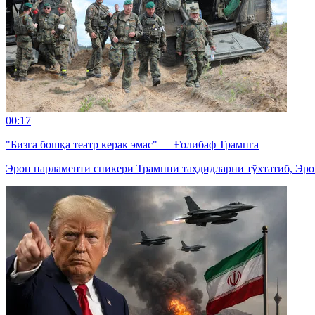
00:17
"Бизга бошқа театр керак эмас" — Ғолибаф Трампга
Эрон парламенти спикери Трампни таҳдидларни тўхтатиб, Эро