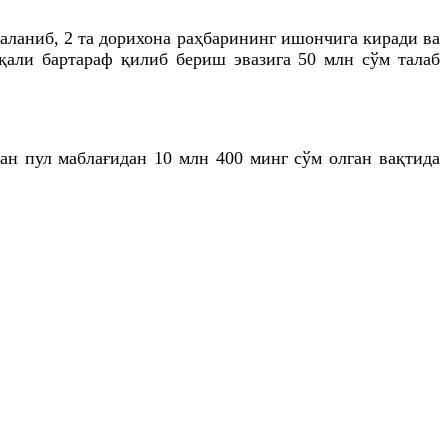
ланиб, 2 та дорихона раҳбарининг ишончига киради ва
қали бартараф қилиб бериш эвазига 50 млн сўм талаб
ан пул маблағидан 10 млн 400 минг сўм олган вақтида