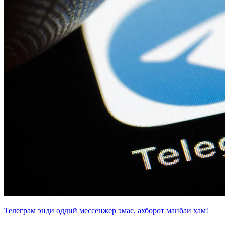
Телеграм энди оддий мессенжер эмас, ахборот манбаи ҳам!