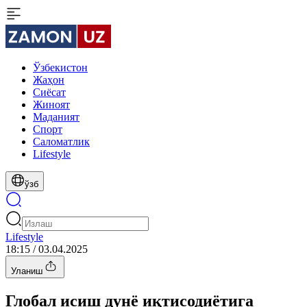
Ўзбекистон
Жаҳон
Сиёсат
Жиноят
Маданият
Спорт
Cаломатлик
Lifestyle
ўзб
Lifestyle
18:15 / 03.04.2025
Уланиш
Глобал исиш дунё иқтисодиётига