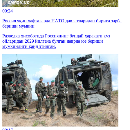
00:24
Россия яқин ҳафталарда НАТО давлатларидан бирига зарба
бериши мумкин
Разведка ҳисоботида Россиянинг бундай ҳаракати куз
ойларидан 2029 йилгача бўлган даврда юз бериши
мумкинлиги қайд этилган.