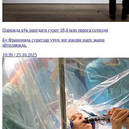
Парижда кўк рангдаги сурат 18,4 млн еврога сотилди
Бу Францияда суратлар учун энг юқори нарх экани
айтилмоқда.
10:39 / 25.10.2025