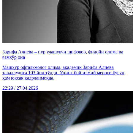
Зарифа Алиева – нур улашувчи шифокор, фидойи олима ва
ғамхўр она
Машҳур офтальмолог олима, академик Зарифа Алиева
таваллудига 103 йил тўлди. Унинг бой илмий мероси бугун
ҳам юксак қадрланмоқда.
22:29 / 27.04.2026