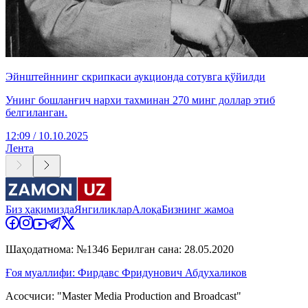
Эйнштейннинг скрипкаси аукционда сотувга қўйилди
Унинг бошланғич нархи тахминан 270 минг доллар этиб
белгиланган.
12:09 / 10.10.2025
Лента
Биз ҳақимизда
Янгиликлар
Алоқа
Бизнинг жамоа
Шаҳодатнома: №1346 Берилган сана: 28.05.2020
Ғоя муаллифи: Фирдавс Фридунович Абдухаликов
Асосчиси: "Master Media Production and Broadcast"