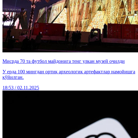
Мисрда 70 та футбол майдонига тенг улкан музей очилди
У ерда 100 мингдан ортиқ археологик артефактлар намойишга
қўйилган.
18:53 / 02.11.2025