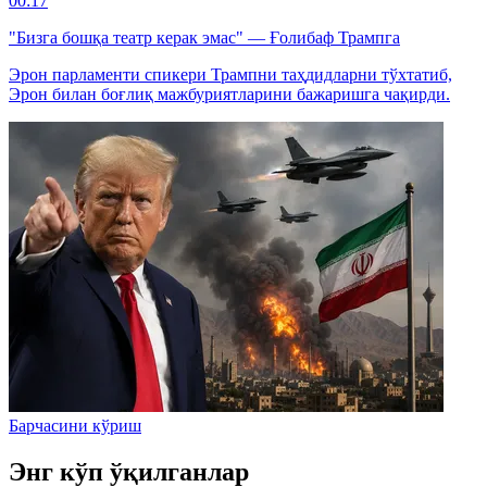
00:17
"Бизга бошқа театр керак эмас" — Ғолибаф Трампга
Эрон парламенти спикери Трампни таҳдидларни тўхтатиб,
Эрон билан боғлиқ мажбуриятларини бажаришга чақирди.
Барчасини кўриш
Энг кўп ўқилганлар