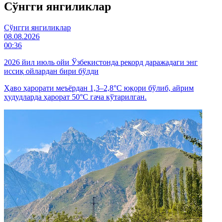
Cўнгги янгиликлар
Cўнгги янгиликлар
08.08.2026
00:36
2026 йил июль ойи Ўзбекистонда рекорд даражадаги энг
иссиқ ойлардан бири бўлди
Ҳаво ҳарорати меъёрдан 1,3–2,8°C юқори бўлиб, айрим
ҳудудларда ҳарорат 50°C гача кўтарилган.