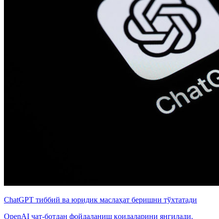
ChatGPT тиббий ва юридик маслаҳат беришни тўхтатади
OpenAI чат-ботдан фойдаланиш қоидаларини янгилади.