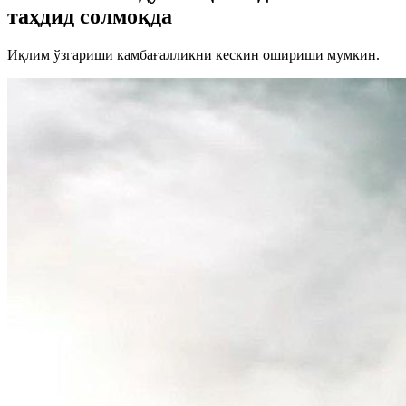
таҳдид солмоқда
Иқлим ўзгариши камбағалликни кескин ошириши мумкин.