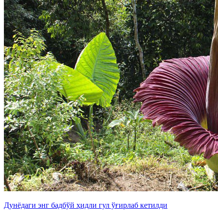
Дунёдаги энг бадбўй ҳидли гул ўғирлаб кетилди