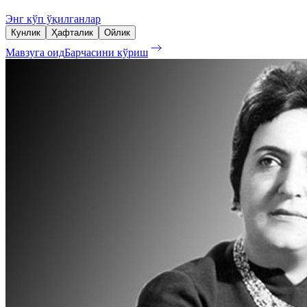
Энг кўп ўқилганлар
Кунлик
Ҳафталик
Ойлик
Мавзуга оид
Барчасини кўриш