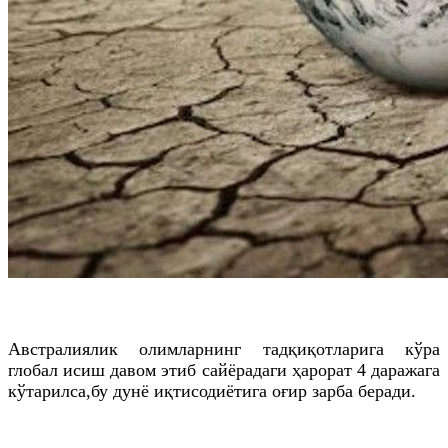
Австралиялик олимларнинг тадқиқотларига кўра
глобал исиш давом этиб сайёрадаги ҳарорат 4 даражага
кўтарилса,бу дунё иқтисодиётига оғир зарба беради.