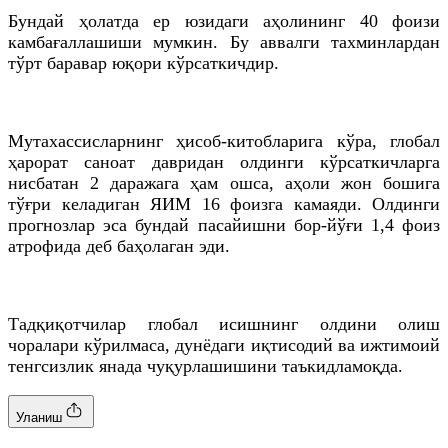
Бундай ҳолатда ер юзидаги аҳолининг 40 фоизи
камбағаллашиши мумкин. Бу аввалги тахминлардан
тўрт баравар юқори кўрсаткичдир.
Мутахассисларнинг ҳисоб-китобларига кўра, глобал
ҳарорат саноат давридан олдинги кўрсаткичларга
нисбатан 2 даражага ҳам ошса, аҳоли жон бошига
тўғри келадиган ЯИМ 16 фоизга камаяди. Олдинги
прогнозлар эса бундай пасайишни бор-йўғи 1,4 фоиз
атрофида деб баҳолаган эди.
Тадқиқотчилар глобал исишнинг олдини олиш
чоралари кўрилмаса, дунёдаги иқтисодий ва ижтимоий
тенгсизлик янада чуқурлашишини таъкидламоқда.
Уланиш