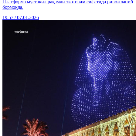
Платформа мустақил рақамли экотизим сифатида ривожланиб
бормоқда.
19:57 / 07.01.2026