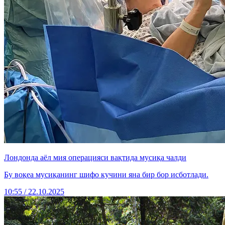
Лондонда аёл мия операцияси вақтида мусиқа чалди
Бу воқеа мусиқанинг шифо кучини яна бир бор исботлади.
10:55 / 22.10.2025