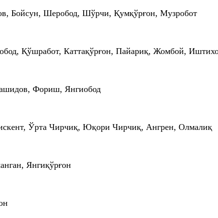
ов, Бойсун, Шеробод, Шўрчи, Қумқўрғон, Музробот
робод, Қўшработ, Каттақўрғон, Пайариқ, Жомбой, Иштих
Рашидов, Фориш, Янгиобод
искент, Ўрта Чирчиқ, Юқори Чирчиқ, Ангрен, Олмалиқ
анган, Янгиқўрғон
он