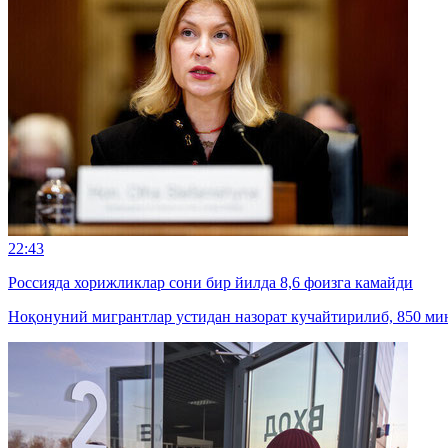
22:43
Россияда хорижликлар сони бир йилда 8,6 фоизга камайди
Ноқонуний мигрантлар устидан назорат кучайтирилиб, 850 мин