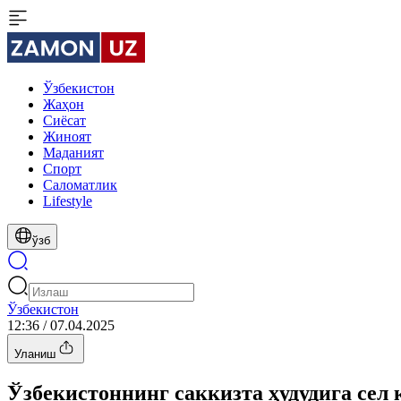
Ўзбекистон
Жаҳон
Сиёсат
Жиноят
Маданият
Спорт
Cаломатлик
Lifestyle
ўзб
Ўзбекистон
12:36 / 07.04.2025
Уланиш
Ўзбекистоннинг саккизта ҳудудига сел