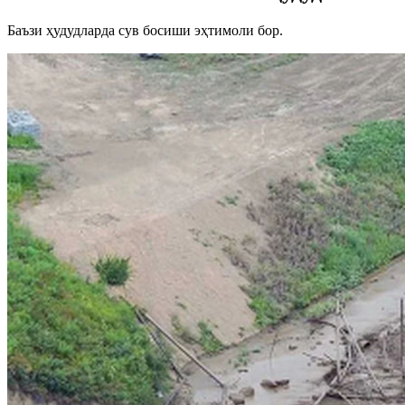
Баъзи ҳудудларда сув босиши эҳтимоли бор.