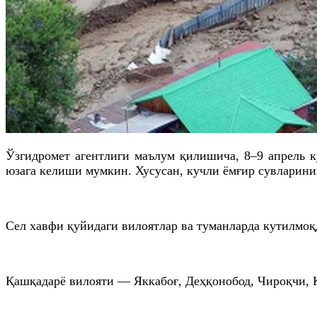
Ўзгидромет агентлиги маълум қилишича, 8–9 апрель к
юзага келиши мумкин. Хусусан, кучли ёмғир сувларини
Сел хавфи қуйидаги вилоятлар ва туманларда кутилмоқ
Қашқадарё вилояти — Яккабоғ, Деҳқонобод, Чироқчи, 