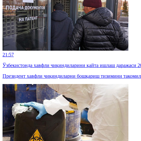
21:57
Ўзбекистонда хавфли чиқиндиларини қайта ишлаш даражаси 20
Президент хавфли чиқиндиларни бошқариш тизимини такомил