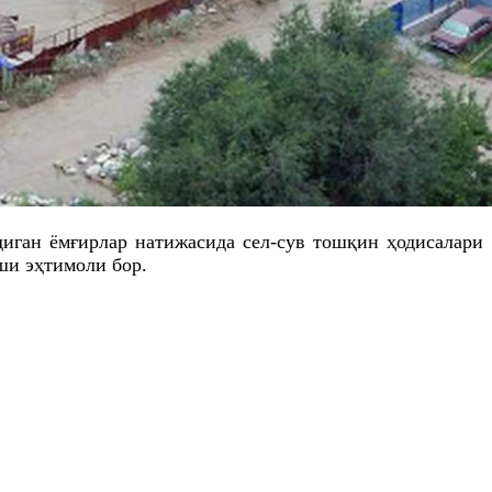
диган ёмғирлар натижасида сел-сув тошқин ҳодисалари
ши эҳтимоли бор.