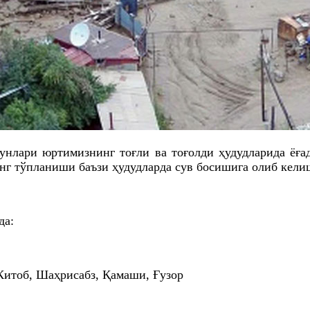
унлари юртимизнинг тоғли ва тоғолди ҳудудларида ёға
нг тўпланиши баъзи ҳудудларда сув босишига олиб кели
да:
Китоб, Шаҳрисабз, Қамаши, Ғузор