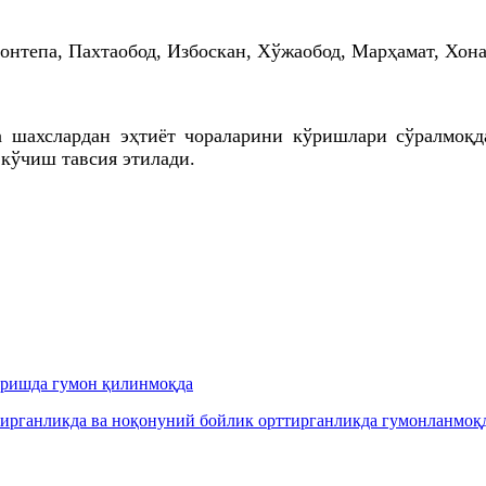
нтепа, Пахтаобод, Избоскан, Хўжаобод, Марҳамат, Хон
а шахслардан эҳтиёт чораларини кўришлари сўралмоқ
 кўчиш тавсия этилади.
иришда гумон қилинмоқда
рганликда ва ноқонуний бойлик орттирганликда гумонланмоқда