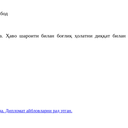
абод
да. Ҳаво шароити билан боғлиқ ҳолатни диққат билан
. Дипломат айбловларни рад этган.