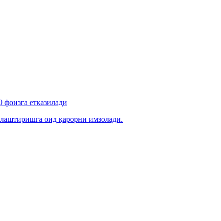
 фоизга етказилади
лаштиришга оид қарорни имзолади.