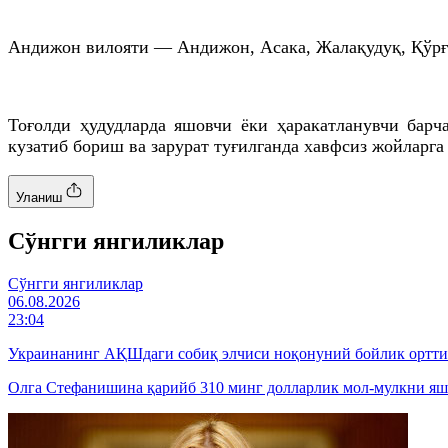
Андижон вилояти — Андижон, Асака, Жалақудуқ, Қўрғо
Тоғолди ҳудудларда яшовчи ёки ҳаракатланувчи барч
кузатиб бориш ва зарурат туғилганда хавфсиз жойларга
Уланиш
Cўнгги янгиликлар
Cўнгги янгиликлар
06.08.2026
23:04
Украинанинг АҚШдаги собиқ элчиси ноқонуний бойлик ортт
Олга Стефанишина қарийб 310 минг долларлик мол-мулкни яши