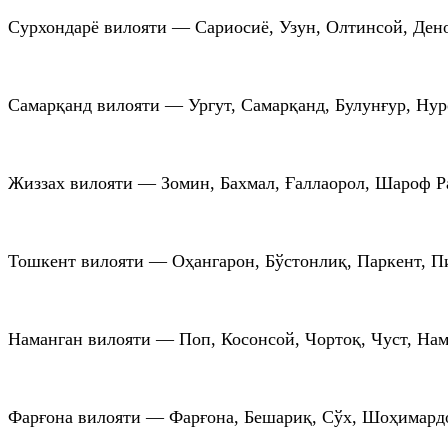
Сурхондарё вилояти — Сариосиё, Узун, Олтинсой, Ден
Самарқанд вилояти — Ургут, Самарқанд, Булунғур, Ну
Жиззах вилояти — Зомин, Бахмал, Ғаллаорол, Шароф 
Тошкент вилояти — Оҳангарон, Бўстонлиқ, Паркент, П
Наманган вилояти — Поп, Косонсой, Чортоқ, Чуст, Нам
Фарғона вилояти — Фарғона, Бешариқ, Сўх, Шоҳимард