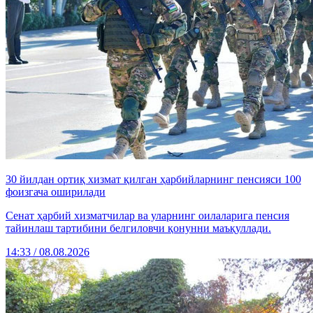
30 йилдан ортиқ хизмат қилган ҳарбийларнинг пенсияси 100
фоизгача оширилади
Сенат ҳарбий хизматчилар ва уларнинг оилаларига пенсия
тайинлаш тартибини белгиловчи қонунни маъқуллади.
14:33 / 08.08.2026