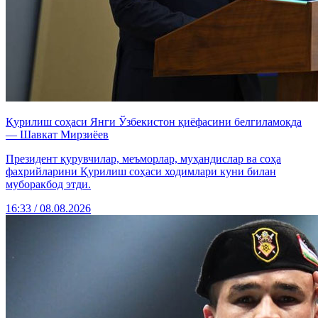
Қурилиш соҳаси Янги Ўзбекистон қиёфасини белгиламоқда
— Шавкат Мирзиёев
Президент қурувчилар, меъморлар, муҳандислар ва соҳа
фахрийларини Қурилиш соҳаси ходимлари куни билан
муборакбод этди.
16:33 / 08.08.2026