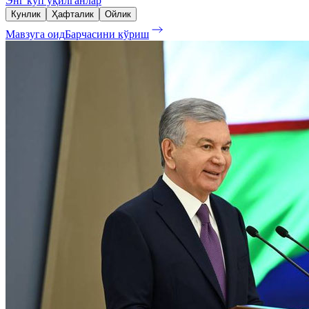
Энг кўп ўқилганлар
Кунлик
Ҳафталик
Ойлик
Мавзуга оид
Барчасини кўриш