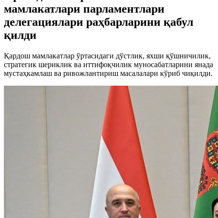
мамлакатлари парламентлари
делегациялари раҳбарларини қабул
қилди
Қардош мамлакатлар ўртасидаги дўстлик, яхши қўшничилик,
стратегик шериклик ва иттифоқчилик муносабатларини янада
мустаҳкамлаш ва ривожлантириш масалалари кўриб чиқилди.