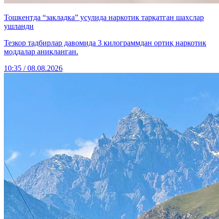
Тошкентда “закладка” усулида наркотик тарқатган шахслар
ушланди
Тезкор тадбирлар давомида 3 килограммдан ортиқ наркотик
моддалар аниқланган.
10:35 / 08.08.2026