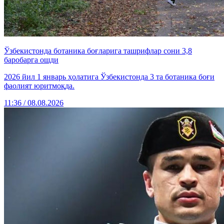
Ўзбекистонда ботаника боғларига ташрифлар сони 3,8
баробарга ошди
2026 йил 1 январь ҳолатига Ўзбекистонда 3 та ботаника боғи
фаолият юритмоқда.
11:36 / 08.08.2026