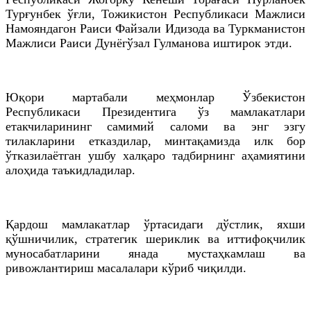
Турғунбек ўғли, Тожикистон Республикаси Мажлиси
Намояндагон Раиси Файзали Идизода ва Туркманистон
Мажлиси Раиси Дунёгўзал Гулманова иштирок этди.
Юқори мартабали меҳмонлар Ўзбекистон
Республикаси Президентига ўз мамлакатлари
етакчиларининг самимий саломи ва энг эзгу
тилакларини етказдилар, минтақамизда илк бор
ўтказилаётган ушбу халқаро тадбирнинг аҳамиятини
алоҳида таъкидладилар.
Қардош мамлакатлар ўртасидаги дўстлик, яхши
қўшничилик, стратегик шериклик ва иттифоқчилик
муносабатларини янада мустаҳкамлаш ва
ривожлантириш масалалари кўриб чиқилди.