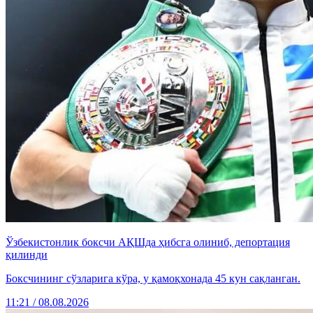
Ўзбекистонлик боксчи АҚШда ҳибсга олиниб, депортация
қилинди
Боксчининг сўзларига кўра, у қамоқхонада 45 кун сақланган.
11:21 / 08.08.2026