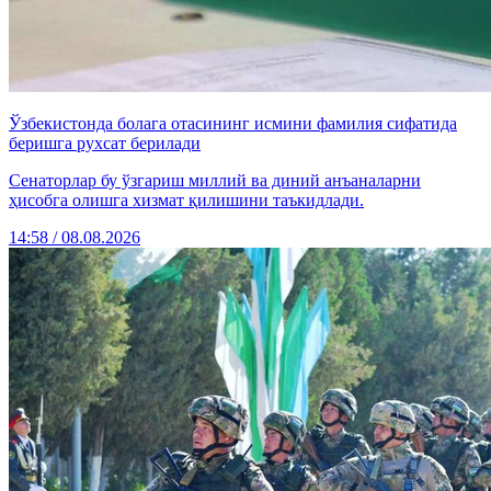
Ўзбекистонда болага отасининг исмини фамилия сифатида
беришга рухсат берилади
Сенаторлар бу ўзгариш миллий ва диний анъаналарни
ҳисобга олишга хизмат қилишини таъкидлади.
14:58 / 08.08.2026