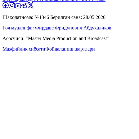
Шаҳодатнома: №1346 Берилган сана: 28.05.2020
Ғоя муаллифи: Фирдавс Фридунович Абдухаликов
Асосчиси: "Master Media Production and Broadcast"
Махфийлик сиёсати
Фойдаланиш шартлари