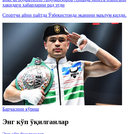
ҳақидаги хабарларни рад этди
Спортчи айни пайтда Ўзбекистонда эканини маълум қилди.
Барчасини кўриш
Энг кўп ўқилганлар