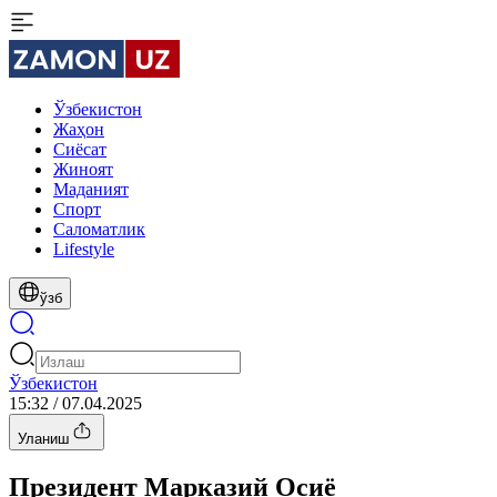
Ўзбекистон
Жаҳон
Сиёсат
Жиноят
Маданият
Спорт
Cаломатлик
Lifestyle
ўзб
Ўзбекистон
15:32 / 07.04.2025
Уланиш
Президент Марказий Осиё