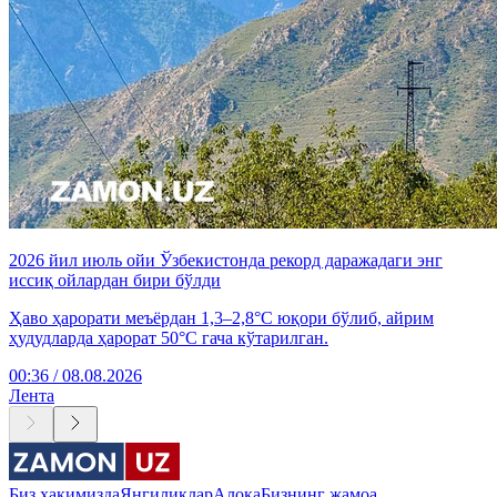
2026 йил июль ойи Ўзбекистонда рекорд даражадаги энг
иссиқ ойлардан бири бўлди
Ҳаво ҳарорати меъёрдан 1,3–2,8°C юқори бўлиб, айрим
ҳудудларда ҳарорат 50°C гача кўтарилган.
00:36 / 08.08.2026
Лента
Биз ҳақимизда
Янгиликлар
Алоқа
Бизнинг жамоа