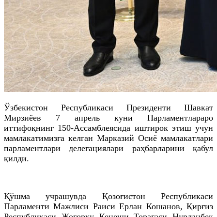
Ўзбекистон Республикаси Президенти Шавкат
Мирзиёев 7 апрель куни Парламентлараро
иттифоқнинг 150-Ассамблеясида иштирок этиш учун
мамлакатимизга келган Марказий Осиё мамлакатлари
парламентлари делегациялари раҳбарларини қабул
қилди.
Қўшма учрашувда Қозоғистон Республикаси
Парламенти Мажлиси Раиси Ерлан Кошанов, Қирғиз
Республикаси Жогорку Кенеши Торағаси Нурланбек