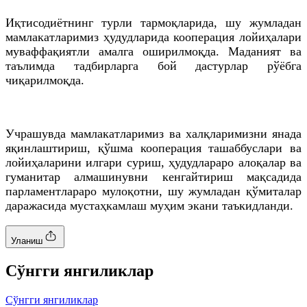
Иқтисодиётнинг турли тармоқларида, шу жумладан
мамлакатларимиз ҳудудларида кооперация лойиҳалари
муваффақиятли амалга оширилмоқда. Маданият ва
таълимда тадбирларга бой дастурлар рўёбга
чиқарилмоқда.
Учрашувда мамлакатларимиз ва халқларимизни янада
яқинлаштириш, қўшма кооперация ташаббуслари ва
лойиҳаларини илгари суриш, ҳудудлараро алоқалар ва
гуманитар алмашинувни кенгайтириш мақсадида
парламентлараро мулоқотни, шу жумладан қўмиталар
даражасида мустаҳкамлаш муҳим экани таъкидланди.
Уланиш
Cўнгги янгиликлар
Cўнгги янгиликлар