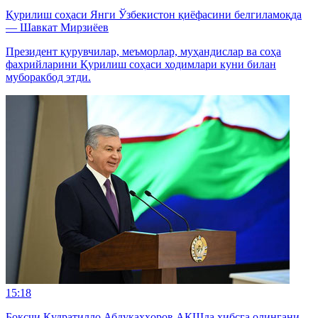
Қурилиш соҳаси Янги Ўзбекистон қиёфасини белгиламоқда
— Шавкат Мирзиёев
Президент қурувчилар, меъморлар, муҳандислар ва соҳа
фахрийларини Қурилиш соҳаси ходимлари куни билан
муборакбод этди.
15:18
Боксчи Қудратилло Абдуқаҳҳоров АҚШда ҳибсга олингани