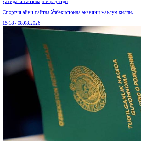
ҳақидаги хабарларни рад этди
Спортчи айни пайтда Ўзбекистонда эканини маълум қилди.
15:18 / 08.08.2026