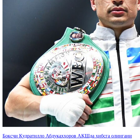
Боксчи Қудратилло Абдуқаҳҳоров АҚШда ҳибсга олингани