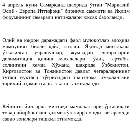
4 апрель куни Самарқанд шаҳрида ўтган "Марказий
Осиё - Европа Иттифоқи" биринчи саммити ва Иқлим
форумининг самарали натижалари юксак баҳоланди.
Олий ва юқори даражадаги фаол мулоқотлар алоҳида
мамнуният билан қайд этилди. Яқинда минтақада
ўтказилган учрашувлар, жумладан, чегараларни
делимитация қилиш масалалари тўлиқ тартибга
солингани ҳамда Хўжанд шаҳрида Ўзбекистон,
Қирғизистон ва Тожикистон давлат чегараларининг
туташ нуқтаси тўғрисидаги шартнома имзолангани
тарихий аҳамиятга эга экани таъкидланди.
Кейинги йилларда минтақа мамлакатлари ўртасидаги
товар айирбошлаш ҳажми кўп карра ошди, чегараолди
савдо зоналари ташкил этилмоқда.