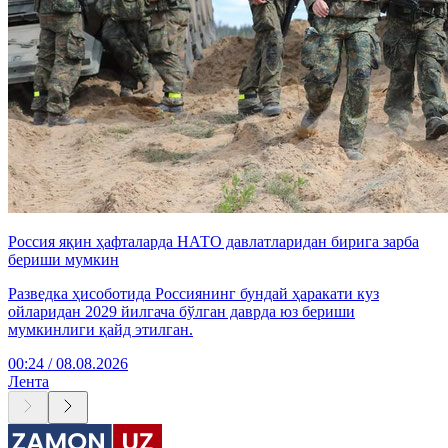
Россия яқин ҳафталарда НАТО давлатларидан бирига зарба
бериши мумкин
Разведка ҳисоботида Россиянинг бундай ҳаракати куз
ойларидан 2029 йилгача бўлган даврда юз бериши
мумкинлиги қайд этилган.
00:24 / 08.08.2026
Лента