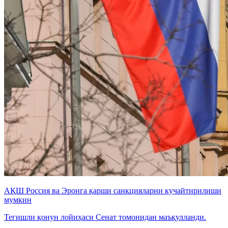
АҚШ Россия ва Эронга қарши санкцияларни кучайтирилиши
мумкин
Тегишли қонун лойиҳаси Сенат томонидан маъқулланди.