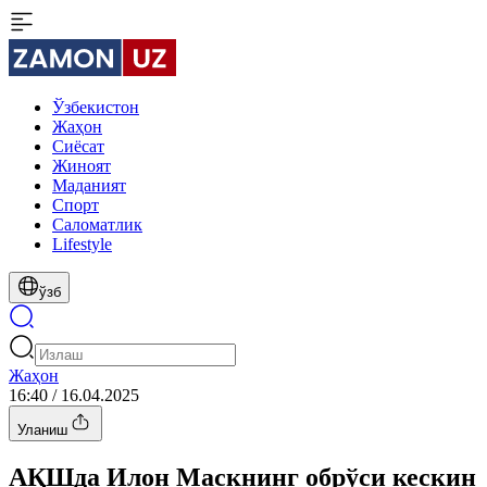
Ўзбекистон
Жаҳон
Сиёсат
Жиноят
Маданият
Спорт
Cаломатлик
Lifestyle
ўзб
Жаҳон
16:40 / 16.04.2025
Уланиш
АҚШда Илон Маскнинг обрўси кескин