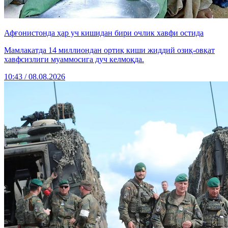
Афғонистонда ҳар уч кишидан бири очлик хавфи остида
Мамлакатда 14 миллиондан ортиқ киши жиддий озиқ-овқат
хавфсизлиги муаммосига дуч келмоқда.
10:43 / 08.08.2026