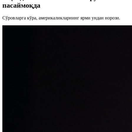
пасаймоқда
Сўровларга кўра, америкаликларнинг ярми ундан норози.