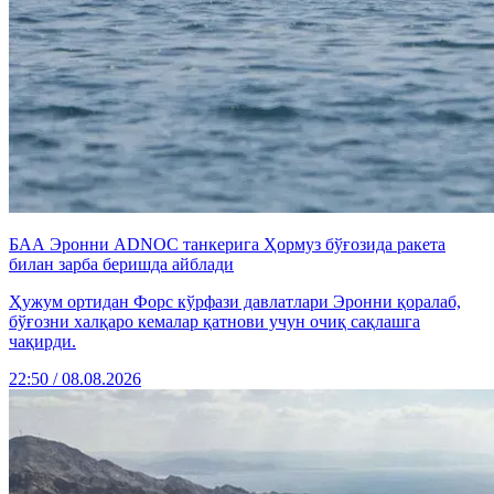
БАА Эронни ADNOC танкерига Ҳормуз бўғозида ракета
билан зарба беришда айблади
Ҳужум ортидан Форс кўрфази давлатлари Эронни қоралаб,
бўғозни халқаро кемалар қатнови учун очиқ сақлашга
чақирди.
22:50 / 08.08.2026