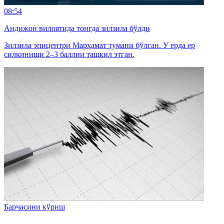
08:54
Андижон вилоятида тонгда зилзила бўлди
Зилзила эпицентри Марҳамат тумани бўлган. У ерда ер
силкиниши 2–3 баллни ташкил этган.
Барчасини кўриш