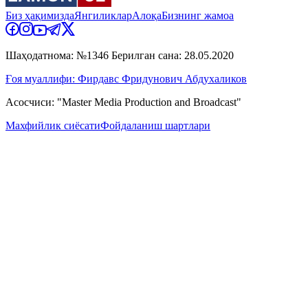
Биз ҳақимизда
Янгиликлар
Алоқа
Бизнинг жамоа
Шаҳодатнома: №1346 Берилган сана: 28.05.2020
Ғоя муаллифи: Фирдавс Фридунович Абдухаликов
Асосчиси: "Master Media Production and Broadcast"
Махфийлик сиёсати
Фойдаланиш шартлари