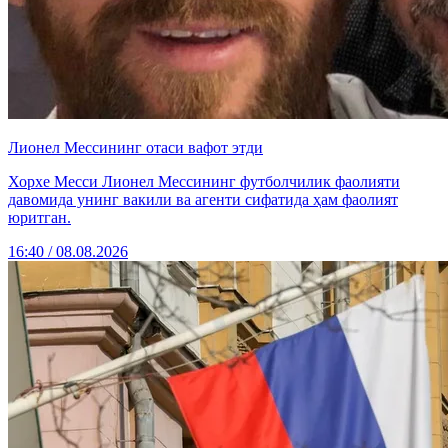
Лионел Мессининг отаси вафот этди
Хорхе Месси Лионел Мессининг футболчилик фаолияти
давомида унинг вакили ва агенти сифатида ҳам фаолият
юритган.
16:40 / 08.08.2026