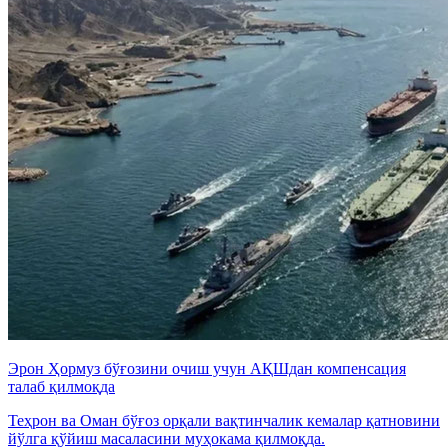
Эрон Ҳормуз бўғозини очиш учун АҚШдан компенсация
талаб қилмоқда
Теҳрон ва Оман бўғоз орқали вақтинчалик кемалар қатновини
йўлга қўйиш масаласини муҳокама қилмоқда.