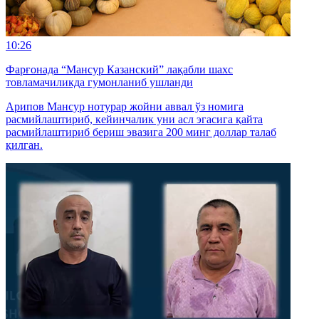
10:26
Фарғонада “Мансур Казанский” лақабли шахс
товламачиликда гумонланиб ушланди
Арипов Мансур нотурар жойни аввал ўз номига
расмийлаштириб, кейинчалик уни асл эгасига қайта
расмийлаштириб бериш эвазига 200 минг доллар талаб
қилган.