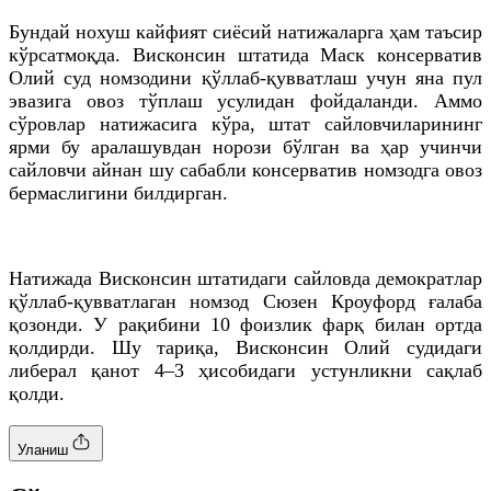
Бундай нохуш кайфият сиёсий натижаларга ҳам таъсир
кўрсатмоқда. Висконсин штатида Маск консерватив
Олий суд номзодини қўллаб-қувватлаш учун яна пул
эвазига овоз тўплаш усулидан фойдаланди. Аммо
сўровлар натижасига кўра, штат сайловчиларининг
ярми бу аралашувдан норози бўлган ва ҳар учинчи
сайловчи айнан шу сабабли консерватив номзодга овоз
бермаслигини билдирган.
Натижада Висконсин штатидаги сайловда демократлар
қўллаб-қувватлаган номзод Сюзен Кроуфорд ғалаба
қозонди. У рақибини 10 фоизлик фарқ билан ортда
қолдирди. Шу тариқа, Висконсин Олий судидаги
либерал қанот 4–3 ҳисобидаги устунликни сақлаб
қолди.
Уланиш