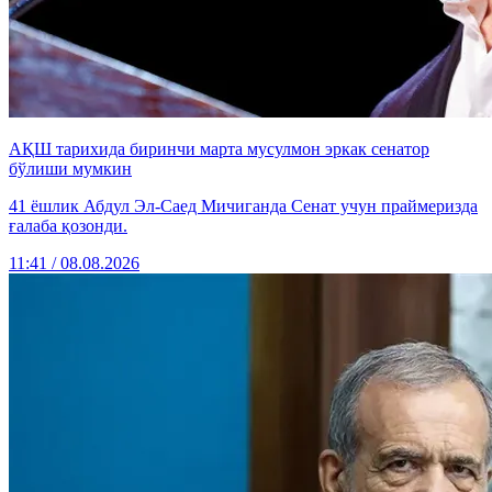
АҚШ тарихида биринчи марта мусулмон эркак сенатор
бўлиши мумкин
41 ёшлик Абдул Эл-Саед Мичиганда Сенат учун праймеризда
ғалаба қозонди.
11:41 / 08.08.2026