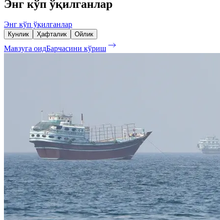
Энг кўп ўқилганлар
Энг кўп ўқилганлар
Кунлик
Ҳафталик
Ойлик
Мавзуга оид
Барчасини кўриш