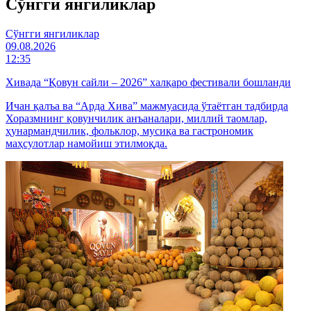
Cўнгги янгиликлар
Cўнгги янгиликлар
09.08.2026
12:35
Хивада “Қовун сайли – 2026” халқаро фестивали бошланди
Ичан қалъа ва “Арда Хива” мажмуасида ўтаётган тадбирда
Хоразмнинг қовунчилик анъаналари, миллий таомлар,
ҳунармандчилик, фольклор, мусиқа ва гастрономик
маҳсулотлар намойиш этилмоқда.