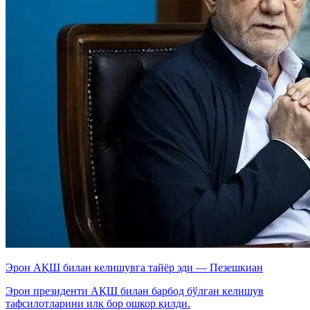
Эрон АҚШ билан келишувга тайёр эди — Пезешкиан
Эрон президенти АҚШ билан барбод бўлган келишув
тафсилотларини илк бор ошкор қилди.