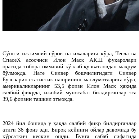
Сўнгги ижтимоий сўров натижаларига кўра, Тесла ва
СпасеХ асосчиси Илон Маск АҚШ фуқаролари
орасида тобора оммавий қўллаб-қувватловдан маҳрум
бўлмоқда. Нате Силвер бошчилигидаги Силвер
Бульварин статистик нашрининг маълумотларига кўра,
америкаликларнинг 53,5 фоизи Илон Маск ҳақида
салбий фикрда, ижобий муносабат билдирганлар эса
39,6 фоизни ташкил этмоқда.
2024 йил бошида у ҳақда салбий фикр билдирганлар
атиги 38 фоиз эди. Бироқ кейинги ойлар давомида бу
кўрсаткич кескин ошди. Бунга сабаб сифатида