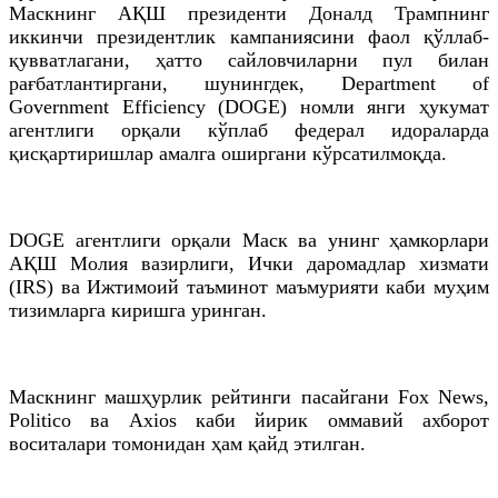
Маскнинг АҚШ президенти Доналд Трампнинг
иккинчи президентлик кампаниясини фаол қўллаб-
қувватлагани, ҳатто сайловчиларни пул билан
рағбатлантиргани, шунингдек, Department of
Government Efficiency (DOGE) номли янги ҳукумат
агентлиги орқали кўплаб федерал идораларда
қисқартиришлар амалга оширгани кўрсатилмоқда.
DOGE агентлиги орқали Маск ва унинг ҳамкорлари
АҚШ Молия вазирлиги, Ички даромадлар хизмати
(IRS) ва Ижтимоий таъминот маъмурияти каби муҳим
тизимларга киришга уринган.
Маскнинг машҳурлик рейтинги пасайгани Fox News,
Politico ва Axios каби йирик оммавий ахборот
воситалари томонидан ҳам қайд этилган.