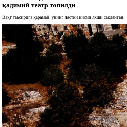
қадимий театр топилди
Вақт таъсирига қарамай, унинг пастки қисми яхши сақланган.