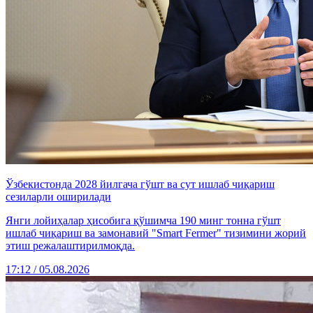
Ўзбекистонда 2028 йилгача гўшт ва сут ишлаб чиқариш
сезиларли оширилади
Янги лойиҳалар ҳисобига қўшимча 190 минг тонна гўшт
ишлаб чиқариш ва замонавий "Smart Fermer" тизимини жорий
этиш режалаштирилмоқда.
17:12 / 05.08.2026