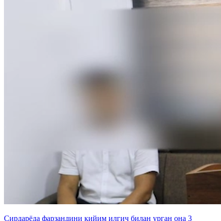
Сирдарёда фарзандини кийим илгич билан урган она 3