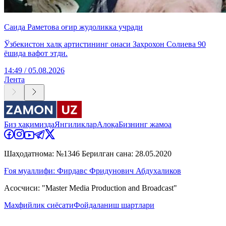
Саида Раметова оғир жудоликка учради
Ўзбекистон халқ артистининг онаси Заҳрохон Солиева 90
ёшида вафот этди.
14:49 / 05.08.2026
Лента
Биз ҳақимизда
Янгиликлар
Алоқа
Бизнинг жамоа
Шаҳодатнома: №1346 Берилган сана: 28.05.2020
Ғоя муаллифи: Фирдавс Фридунович Абдухаликов
Асосчиси: "Master Media Production and Broadcast"
Махфийлик сиёсати
Фойдаланиш шартлари