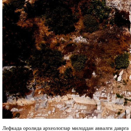
Лефкада оролида археологлар милоддан аввалги даврга