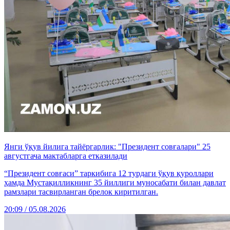
Янги ўқув йилига тайёргарлик: "Президент совғалари" 25
августгача мактабларга етказилади
“Президент совғаси” таркибига 12 турдаги ўқув қуроллари
ҳамда Мустақилликнинг 35 йиллиги муносабати билан давлат
рамзлари тасвирланган брелок киритилган.
20:09 / 05.08.2026