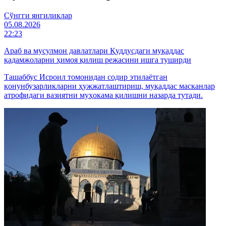
Cўнгги янгиликлар
05.08.2026
22:23
Араб ва мусулмон давлатлари Қуддусдаги муқаддас
қадамжоларни ҳимоя қилиш режасини ишга туширди
Ташаббус Исроил томонидан содир этилаётган
қонунбузарликларни ҳужжатлаштириш, муқаддас масканлар
атрофидаги вазиятни муҳокама қилишни назарда тутади.