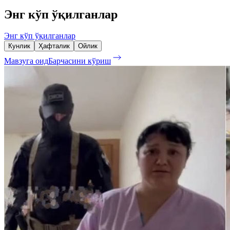
Энг кўп ўқилганлар
Энг кўп ўқилганлар
Кунлик
Ҳафталик
Ойлик
Мавзуга оид
Барчасини кўриш