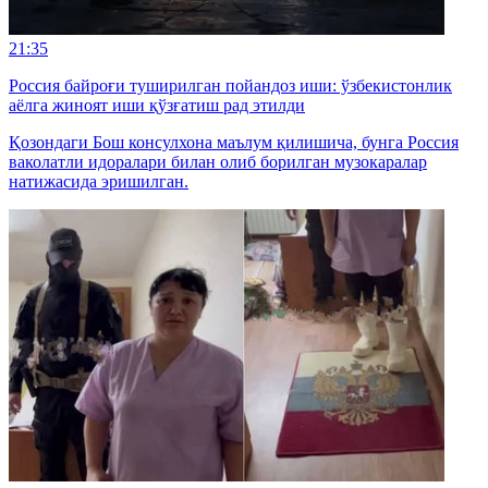
21:35
Россия байроғи туширилган пойандоз иши: ўзбекистонлик
аёлга жиноят иши қўзғатиш рад этилди
Қозондаги Бош консулхона маълум қилишича, бунга Россия
ваколатли идоралари билан олиб борилган музокаралар
натижасида эришилган.