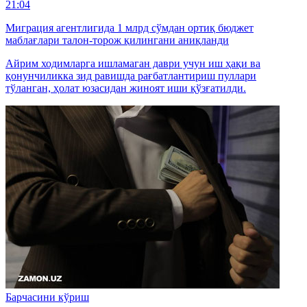
21:04
Миграция агентлигида 1 млрд сўмдан ортиқ бюджет
маблағлари талон-торож қилингани аниқланди
Айрим ходимларга ишламаган даври учун иш ҳақи ва
қонунчиликка зид равишда рағбатлантириш пуллари
тўланган, ҳолат юзасидан жиноят иши қўзғатилди.
Барчасини кўриш