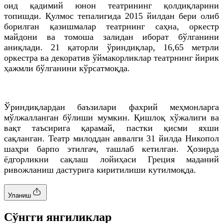
оид қадимий юнон театрининг қолдиқларини
топишди. Қулмос тепалигида 2015 йилдан бери олиб
борилган қазишмалар театрнинг саҳна, оркестр
майдони ва томоша залидан иборат бўлганини
аниқлади. 21 қаторли ўриндиқлар, 16,65 метрли
оркестра ва декоратив ўймакорликлар театрнинг йирик
ҳажмли бўлганини кўрсатмоқда.
Ўриндиқлардан баъзилари фахрий меҳмонларга
мўлжалланган бўлиши мумкин. Қишлоқ хўжалиги ва
вақт таъсирига қарамай, пастки қисми яхши
сақланган. Театр милоддан аввалги 31 йилда Никопол
шаҳри барпо этилгач, ташлаб кетилган. Ҳозирда
ёдгорликни сақлаш лойиҳаси Греция маданий
ривожланиш дастурига киритилиши кутилмоқда.
Уланиш
Cўнгги янгиликлар