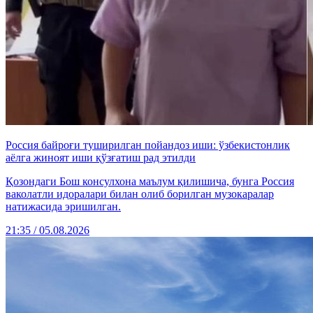
Россия байроғи туширилган пойандоз иши: ўзбекистонлик
аёлга жиноят иши қўзғатиш рад этилди
Қозондаги Бош консулхона маълум қилишича, бунга Россия
ваколатли идоралари билан олиб борилган музокаралар
натижасида эришилган.
21:35 / 05.08.2026