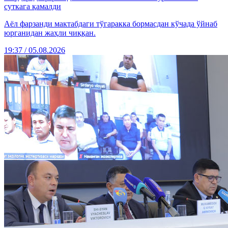
суткага қамалди
Аёл фарзанди мактабдаги тўгаракка бормасдан кўчада ўйнаб
юрганидан жаҳли чиққан.
19:37 / 05.08.2026