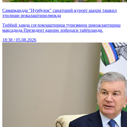
Самарқандда "Нурбулоқ" санаторий-курорт шаҳри ташкил
этилиши режалаштирилмоқда
Тиббий ҳамда соғломлаштириш туризмини ривожлантириш
мақсадида Президент қарори лойиҳаси тайёрланди.
18:38 / 05.08.2026