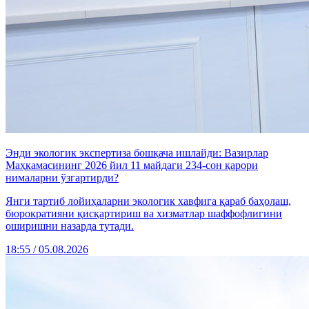
Энди экологик экспертиза бошқача ишлайди: Вазирлар
Маҳкамасининг 2026 йил 11 майдаги 234-сон қарори
нималарни ўзгартирди?
Янги тартиб лойиҳаларни экологик хавфига қараб баҳолаш,
бюрократияни қисқартириш ва хизматлар шаффофлигини
оширишни назарда тутади.
18:55 / 05.08.2026