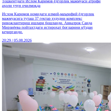
Тошкентдаги Ислом Каримов ёдгорлик мажмуаси атрофи
аҳоли учун очилмоқда
Ислом Каримов номидаги илмий-маърифий ёдгорлик
мажмуасига туташ 37 гектар ҳудудни комплекс
ривожлантириш ишлари бошланди. Аввалроқ Саида
Мирзиёева пойтахтдаги истироҳат боғларини кўздан
кечирганди.
20:29 / 05.08.2026