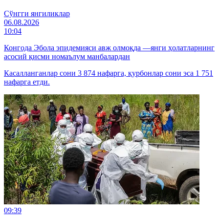
Cўнгги янгиликлар
06.08.2026
10:04
Конгода Эбола эпидемияси авж олмоқда —янги ҳолатларнинг
асосий қисми номаълум манбалардан
Касалланганлар сони 3 874 нафарга, қурбонлар сони эса 1 751
нафарга етди.
09:39