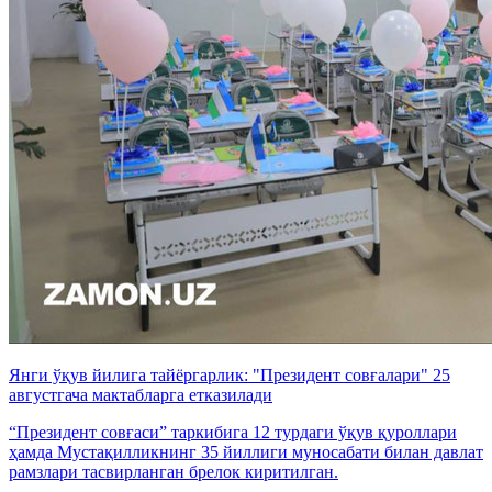
Янги ўқув йилига тайёргарлик: "Президент совғалари" 25
августгача мактабларга етказилади
“Президент совғаси” таркибига 12 турдаги ўқув қуроллари
ҳамда Мустақилликнинг 35 йиллиги муносабати билан давлат
рамзлари тасвирланган брелок киритилган.