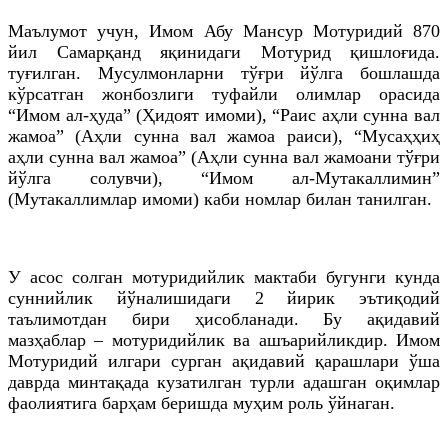
Маълумот учун, Имом Абу Мансур Мотуридий 870
йил Самарқанд яқинидаги Мотурид қишлоғида.
туғилган. Мусулмонларни тўғри йўлга бошлашда
кўрсатган жонбозлиги туфайли олимлар орасида
“Имом ал-ҳуда” (Ҳидоят имоми), “Раис аҳли сунна вал
жамоа” (Аҳли сунна вал жамоа раиси), “Мусаҳҳиҳ
аҳли сунна вал жамоа” (Аҳли сунна вал жамоани тўғри
йўлга солувчи), “Имом ал-Мутакаллимин”
(Мутакаллимлар имоми) каби номлар билан танилган.
У асос солган мотуридийлик мактаби бугунги кунда
суннийлик йўналишидаги 2 йирик эътиқодий
таълимотдан бири ҳисобланади. Бу ақидавий
мазҳаблар – мотуридийлик ва ашъарийликдир. Имом
Мотуридий илгари сурган ақидавий қарашлари ўша
даврда минтақада кузатилган турли адашган оқимлар
фаолиятига барҳам беришда муҳим роль ўйнаган.