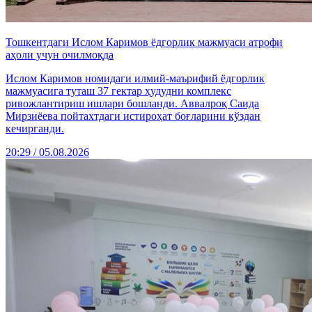
Тошкентдаги Ислом Каримов ёдгорлик мажмуаси атрофи
аҳоли учун очилмоқда
Ислом Каримов номидаги илмий-маърифий ёдгорлик
мажмуасига туташ 37 гектар ҳудудни комплекс
ривожлантириш ишлари бошланди. Аввалроқ Саида
Мирзиёева пойтахтдаги истироҳат боғларини кўздан
кечирганди.
20:29 / 05.08.2026