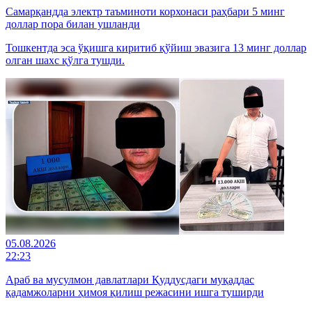
Самарқандда электр таъминоти корхонаси раҳбари 5 минг
доллар пора билан ушланди
Тошкентда эса ўқишга киритиб қўйиш эвазига 13 минг доллар
олган шахс қўлга тушди.
05.08.2026
22:23
Араб ва мусулмон давлатлари Қуддусдаги муқаддас
қадамжоларни ҳимоя қилиш режасини ишга туширди