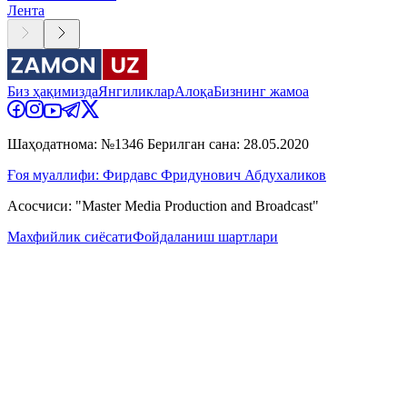
Лента
Биз ҳақимизда
Янгиликлар
Алоқа
Бизнинг жамоа
Шаҳодатнома: №1346 Берилган сана: 28.05.2020
Ғоя муаллифи: Фирдавс Фридунович Абдухаликов
Асосчиси: "Master Media Production and Broadcast"
Махфийлик сиёсати
Фойдаланиш шартлари