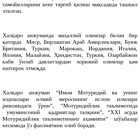
тамойилларини кенг тарғиб қилиш мақсадида ташкил
этилган.
Халқаро анжуманда маҳаллий олимлар билан бир
қаторда Миср, Бирлашган Араб Амирликлари, Буюк
Британия, Туркия, Марокаш, Иордания, Италия,
Япония, Малайзия, Ҳиндистон, Туркия, Озарбайжон
каби ўнлаб давлатлардан хорижий олимлар ҳам
иштирок этмоқда.
Халқаро анжуман “Имом Мотуридий ва унинг
издошлари илмий меросининг ислом илмлари
ривожидаги ўрни”, “Мотуридийлик таълимотида
умуминсоний қадриятлар талқини”, “XXI асрда
Мотуридийлик таълимотининг аҳамияти” шўъбалар
кесимида ўз фаолиятини олиб боради.