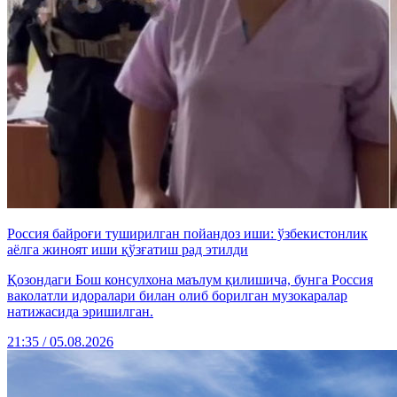
Россия байроғи туширилган пойандоз иши: ўзбекистонлик
аёлга жиноят иши қўзғатиш рад этилди
Қозондаги Бош консулхона маълум қилишича, бунга Россия
ваколатли идоралари билан олиб борилган музокаралар
натижасида эришилган.
21:35 / 05.08.2026