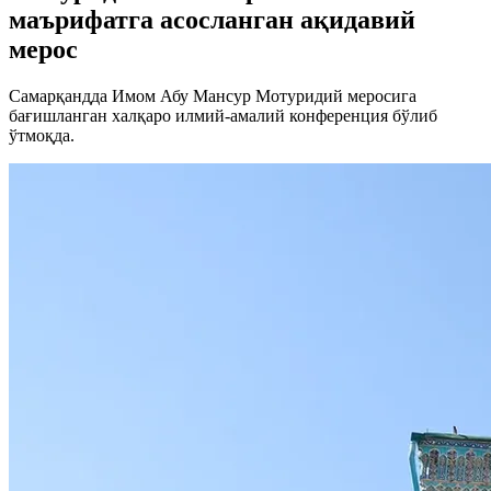
маърифатга асосланган ақидавий
мерос
Самарқандда Имом Абу Мансур Мотуридий меросига
бағишланган халқаро илмий-амалий конференция бўлиб
ўтмоқда.