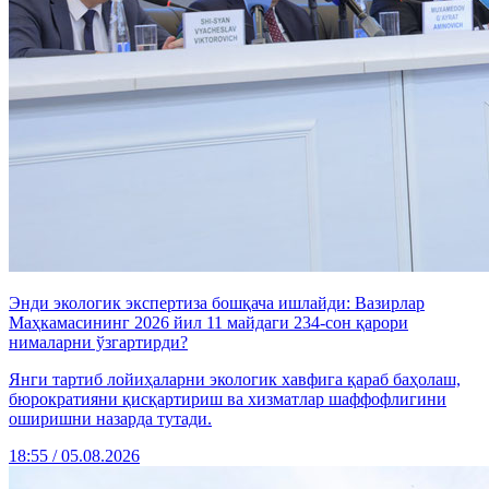
Энди экологик экспертиза бошқача ишлайди: Вазирлар
Маҳкамасининг 2026 йил 11 майдаги 234-сон қарори
нималарни ўзгартирди?
Янги тартиб лойиҳаларни экологик хавфига қараб баҳолаш,
бюрократияни қисқартириш ва хизматлар шаффофлигини
оширишни назарда тутади.
18:55 / 05.08.2026