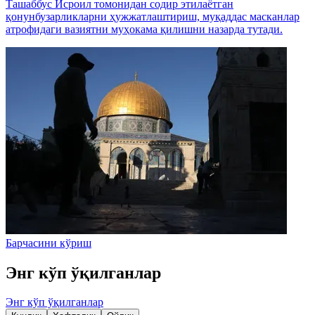
Ташаббус Исроил томонидан содир этилаётган
қонунбузарликларни ҳужжатлаштириш, муқаддас масканлар
атрофидаги вазиятни муҳокама қилишни назарда тутади.
Барчасини кўриш
Энг кўп ўқилганлар
Энг кўп ўқилганлар