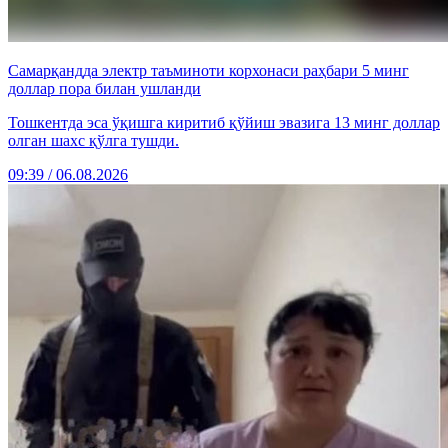
Самарқандда электр таъминоти корхонаси раҳбари 5 минг
доллар пора билан ушланди
Тошкентда эса ўқишга киритиб қўйиш эвазига 13 минг доллар
олган шахс қўлга тушди.
09:39 / 06.08.2026