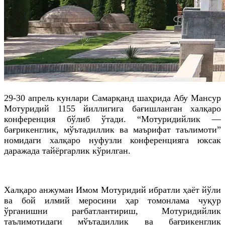
29-30 апрель кунлари Самарқанд шаҳрида Абу Мансур
Мотуридий 1155 йиллигига бағишланган халқаро
конференция бўлиб ўтади. “Мотуридийлик —
бағрикенглик, мўътадиллик ва маърифат таълимоти”
номидаги халқаро нуфузли конференцияга юксак
даражада тайёргарлик кўрилган.
Халқаро анжуман Имом Мотуридий ибратли ҳаёт йўли
ва бой илмий меросини ҳар томонлама чуқур
ўрганишни рағбатлантириш, Мотуридийлик
таълимотидаги мўътадиллик ва бағрикенглик