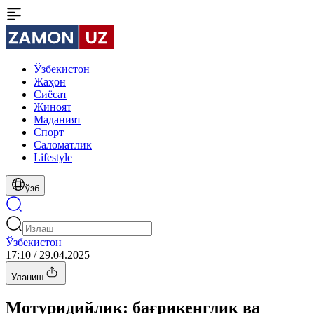
Ўзбекистон
Жаҳон
Сиёсат
Жиноят
Маданият
Спорт
Cаломатлик
Lifestyle
ўзб
Ўзбекистон
17:10 / 29.04.2025
Уланиш
Мотуридийлик: бағрикенглик ва