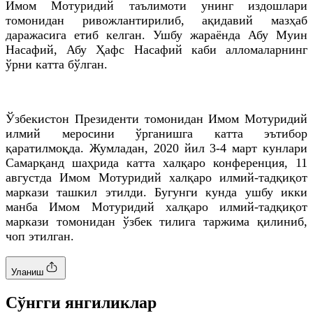
Имом Мотуридий таълимоти унинг издошлари
томонидан ривожлантирилиб, ақидавий мазҳаб
даражасига етиб келган. Ушбу жараёнда Абу Муин
Насафий, Абу Ҳафс Насафий каби алломаларнинг
ўрни катта бўлган.
Ўзбекистон Президенти томонидан Имом Мотуридий
илмий меросини ўрганишга катта эътибор
қаратилмоқда. Жумладан, 2020 йил 3-4 март кунлари
Самарқанд шаҳрида катта халқаро конференция, 11
августда Имом Мотуридий халқаро илмий-тадқиқот
маркази ташкил этилди. Бугунги кунда ушбу икки
манба Имом Мотуридий халқаро илмий-тадқиқот
маркази томонидан ўзбек тилига таржима қилиниб,
чоп этилган.
Уланиш
Cўнгги янгиликлар