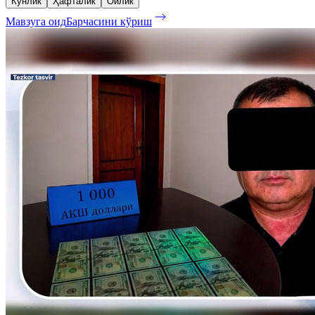
Кунлик
Ҳафталик
Ойлик
Мавзуга оид
Барчасини кўриш