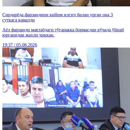
Сирдарёда фарзандини кийим илгич билан урган она 3
суткага қамалди
Аёл фарзанди мактабдаги тўгаракка бормасдан кўчада ўйнаб
юрганидан жаҳли чиққан.
19:37 / 05.08.2026