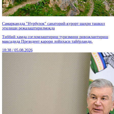
Самарқандда "Нурбулоқ" санаторий-курорт шаҳри ташкил
этилиши режалаштирилмоқда
Тиббий ҳамда соғломлаштириш туризмини ривожлантириш
мақсадида Президент қарори лойиҳаси тайёрланди.
18:38 / 05.08.2026