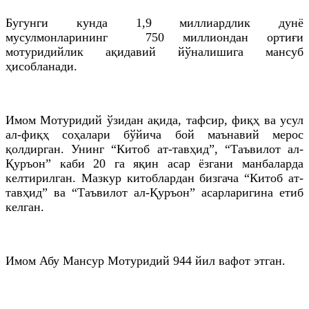
Бугунги кунда 1,9 миллиардлик дунё
мусулмонларининг 750 миллиондан ортиғи
мотуридийлик ақидавий йўналишига мансуб
ҳисобланади.
Имом Мотуридий ўзидан ақида, тафсир, фиқҳ ва усул
ал-фиқҳ соҳалари бўйича бой маънавий мерос
қолдирган. Унинг “Китоб ат-тавҳид”, “Таъвилот ал-
Қуръон” каби 20 га яқин асар ёзгани манбаларда
келтирилган. Мазкур китоблардан бизгача “Китоб ат-
тавҳид” ва “Таъвилот ал-Қуръон” асарларигина етиб
келган.
Имом Абу Мансур Мотуридий 944 йил вафот этган.