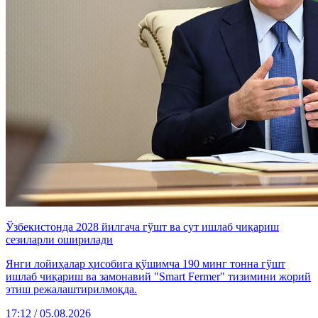
Ўзбекистонда 2028 йилгача гўшт ва сут ишлаб чиқариш
сезиларли оширилади
Янги лойиҳалар ҳисобига қўшимча 190 минг тонна гўшт
ишлаб чиқариш ва замонавий "Smart Fermer" тизимини жорий
этиш режалаштирилмоқда.
17:12 / 05.08.2026