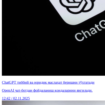
ChatGPT тиббий ва юридик маслаҳат беришни тўхтатади
OpenAI чат-ботдан фойдаланиш қоидаларини янгилади.
12:42 / 02.11.2025