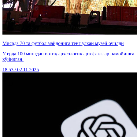
Мисрда 70 та футбол майдонига тенг улкан музей очилди
У ерда 100 мингдан ортиқ археологик артефактлар намойишга
қўйилган.
18:53 / 02.11.2025