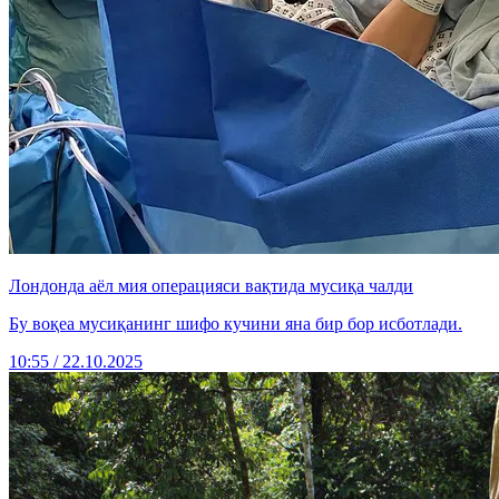
Лондонда аёл мия операцияси вақтида мусиқа чалди
Бу воқеа мусиқанинг шифо кучини яна бир бор исботлади.
10:55 / 22.10.2025