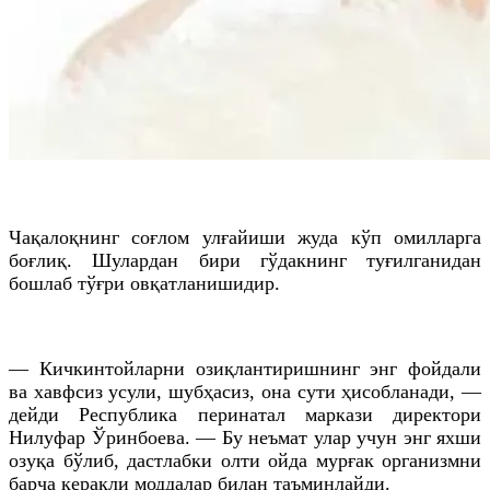
Чақалоқнинг соғлом улғайиши жуда кўп омилларга
боғлиқ. Шулардан бири гўдакнинг туғилганидан
бошлаб тўғри овқатланишидир.
— Кичкинтойларни озиқлантиришнинг энг фойдали
ва хавфсиз усули, шубҳасиз, она сути ҳисобланади, —
дейди Республика перинатал маркази директори
Нилуфар Ўринбоева. — Бу неъмат улар учун энг яхши
озуқа бўлиб, дастлабки олти ойда мурғак организмни
барча керакли моддалар билан таъминлайди.