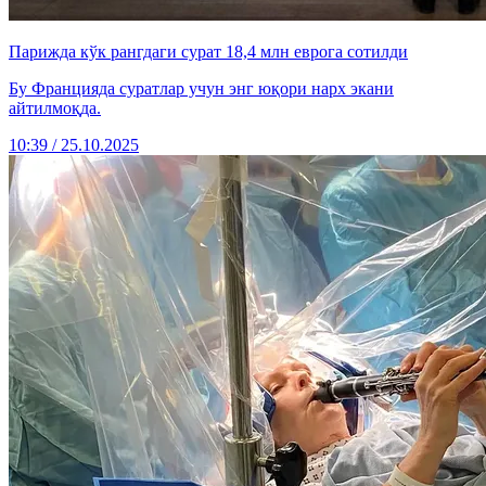
Парижда кўк рангдаги сурат 18,4 млн еврога сотилди
Бу Францияда суратлар учун энг юқори нарх экани
айтилмоқда.
10:39 / 25.10.2025