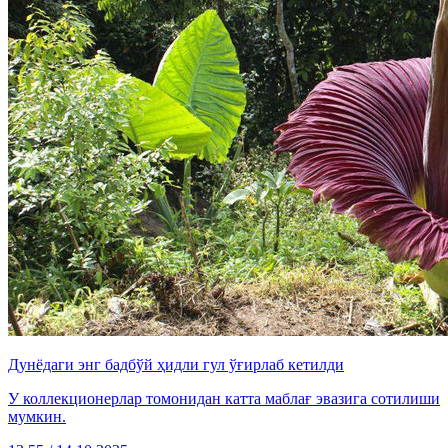
Дунёдаги энг бадбўй ҳидли гул ўғирлаб кетилди
У коллекционерлар томонидан катта маблағ эвазига сотилиши
мумкин.