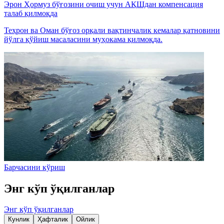
Эрон Ҳормуз бўғозини очиш учун АҚШдан компенсация
талаб қилмоқда
Теҳрон ва Оман бўғоз орқали вақтинчалик кемалар қатновини
йўлга қўйиш масаласини муҳокама қилмоқда.
Барчасини кўриш
Энг кўп ўқилганлар
Энг кўп ўқилганлар
Кунлик
Ҳафталик
Ойлик