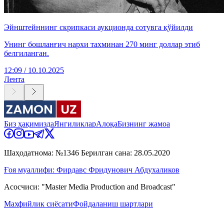
Эйнштейннинг скрипкаси аукционда сотувга қўйилди
Унинг бошланғич нархи тахминан 270 минг доллар этиб
белгиланган.
12:09 / 10.10.2025
Лента
Биз ҳақимизда
Янгиликлар
Алоқа
Бизнинг жамоа
Шаҳодатнома: №1346 Берилган сана: 28.05.2020
Ғоя муаллифи: Фирдавс Фридунович Абдухаликов
Асосчиси: "Master Media Production and Broadcast"
Махфийлик сиёсати
Фойдаланиш шартлари