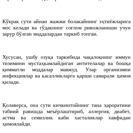
Кўкрак сути айнан жажжи болакайнинг эҳтиёжларига
мос келади ва гўдакнинг соғлом ривожланиши учун
зарур бўлган моддалардан таркиб топган.
Хусусан, ушбу озуқа таркибида чақалоқнинг иммун
тизимини мустаҳкамлайдиган антителалар ва бошқа
қимматли моддалар мавжуд. Улар организмни
инфекциялар ва касалликларга қарши самарали ҳимоя
қилади.
Қолаверса, она сути кичкинтойнинг тана ҳароратини
табиий равишда меъёрлаштириб, аллергия, диабет,
астма ва семизлик каби хасталиклар хавфидан
ҳимоялайди.