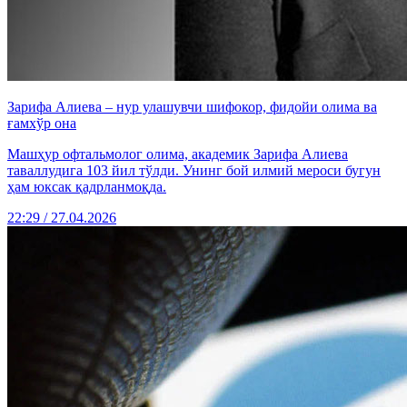
Зарифа Алиева – нур улашувчи шифокор, фидойи олима ва
ғамхўр она
Машҳур офтальмолог олима, академик Зарифа Алиева
таваллудига 103 йил тўлди. Унинг бой илмий мероси бугун
ҳам юксак қадрланмоқда.
22:29 / 27.04.2026