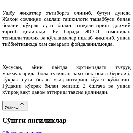
Ушбу жиҳатлар эътиборга олиниб, бутун дунёда
Жаҳон соғлиқни сақлаш ташкилоти ташаббуси билан
болани кўкрак сути билан озиқлантириш доимий
тарғиб қилинади. Бу борада ЖССТ томонидан
тегишли тавсия ва қўлланмалар ишлаб чиқилиб, ундан
тиббиётимизда ҳам самарали фойдаланилмоқда.
Хусусан, айни пайтда юртимиздаги туғруқ
мажмуаларида бола туғилган заҳотиёқ онага берилиб,
кўкрак сути билан озиқлантириш йўлга қўйилган.
Гўдакни кўкрак билан эмизиш 2 ёшгача ва ундан
кўпроқ вақт давом эттириш тавсия қилинади.
Уланиш
Cўнгги янгиликлар
Cўнгги янгиликлар