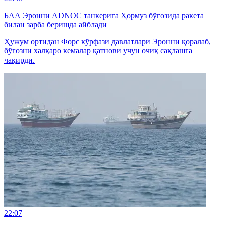
БАА Эронни ADNOC танкерига Ҳормуз бўғозида ракета
билан зарба беришда айблади
Ҳужум ортидан Форс кўрфази давлатлари Эронни қоралаб,
бўғозни халқаро кемалар қатнови учун очиқ сақлашга
чақирди.
22:07