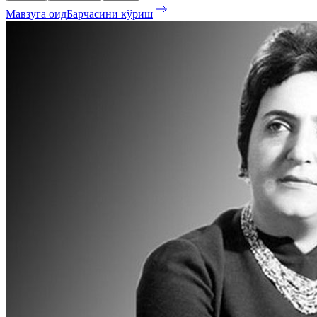
Мавзуга оид
Барчасини кўриш