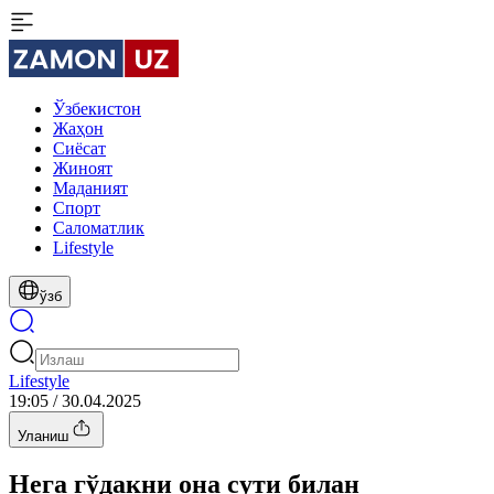
Ўзбекистон
Жаҳон
Сиёсат
Жиноят
Маданият
Спорт
Cаломатлик
Lifestyle
ўзб
Lifestyle
19:05 / 30.04.2025
Уланиш
Нега гўдакни она сути билан