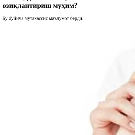
озиқлантириш муҳим?
Бу бўйича мутахассис маълумот берди.