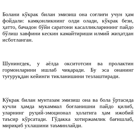
Болани кўкрак билан эмизиш она соғлиғи учун ҳам
фойдали: камқонликнинг олди олади, кўкрак бези,
ҳатто, бачадон бўйи саратони касалликларининг пайдо
бўлиш хавфини кескин камайтириши илмий жиҳатдан
исботланган.
Шунингдек, у аёлда окситотсин ва пролактин
гормонларини ишлаб чиқаради. Бу эса онанинг
туғуруқдан кейинги тикланишини тезлаштиради.
Кўкрак билан мунтазам эмизиш она ва бола ўртасида
кучли ҳамда мукаммал боғланишни пайдо қилиб,
уларнинг руҳий-эмоционал ҳолатига ҳам ижобий
таъсир кўрсатади. Гўдакка хотиржамлик бағишлаб,
мириқиб ухлашини таъминлайди.