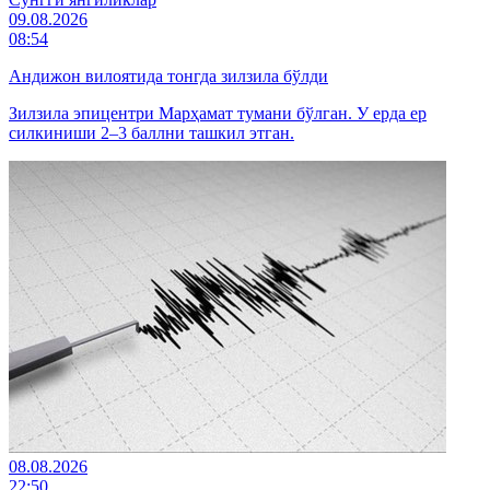
09.08.2026
08:54
Андижон вилоятида тонгда зилзила бўлди
Зилзила эпицентри Марҳамат тумани бўлган. У ерда ер
силкиниши 2–3 баллни ташкил этган.
08.08.2026
22:50