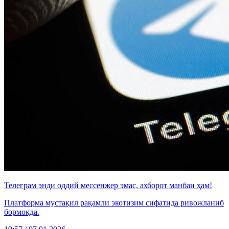
Телеграм энди оддий мессенжер эмас, ахборот манбаи ҳам!
Платформа мустақил рақамли экотизим сифатида ривожланиб
бормоқда.