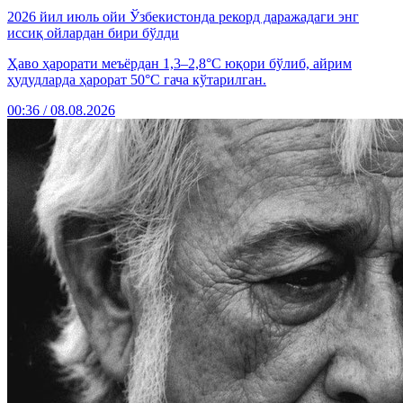
2026 йил июль ойи Ўзбекистонда рекорд даражадаги энг
иссиқ ойлардан бири бўлди
Ҳаво ҳарорати меъёрдан 1,3–2,8°C юқори бўлиб, айрим
ҳудудларда ҳарорат 50°C гача кўтарилган.
00:36 / 08.08.2026