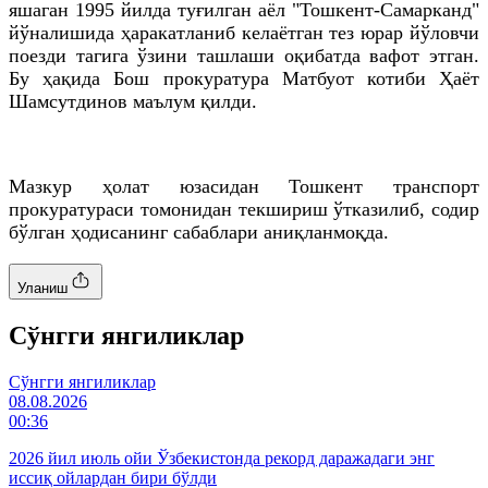
яшаган 1995 йилда туғилган аёл "Тошкент-Самарканд"
йўналишида ҳаракатланиб келаётган тез юрар йўловчи
поезди тагига ўзини ташлаши оқибатда вафот этган.
Бу ҳақида Бош прокуратура Матбуот котиби Ҳаёт
Шамсутдинов маълум қилди.
Мазкур ҳолат юзасидан Тошкент транспорт
прокуратураси томонидан текшириш ўтказилиб, содир
бўлган ҳодисанинг сабаблари аниқланмоқда.
Уланиш
Cўнгги янгиликлар
Cўнгги янгиликлар
08.08.2026
00:36
2026 йил июль ойи Ўзбекистонда рекорд даражадаги энг
иссиқ ойлардан бири бўлди