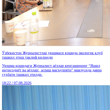
Ўзбекистон Журналистлар уюшмаси қошида экологик клуб
ташкил этиш таклиф қилинди
Уюшма қошидаги Журналист аёллар кенгашининг “Яшил
иқтисодиёт ва аёллар: асраш масъулияти” мавзусида давра
суҳбати ташкил этилди.
18:22 / 07.08.2026