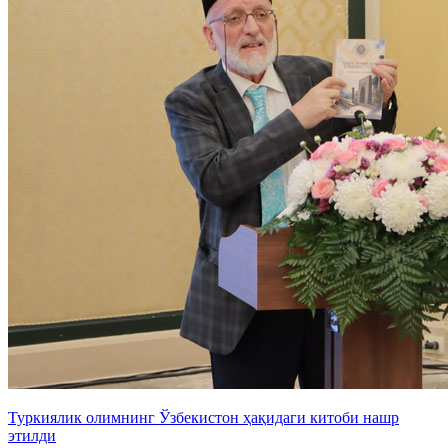
Туркиялик олимнинг Ўзбекистон ҳақидаги китоби нашр
этилди