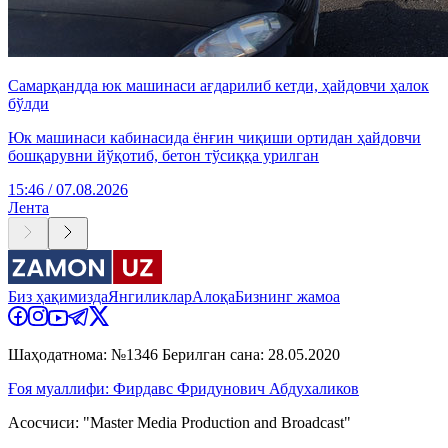
Самарқандда юк машинаси ағдарилиб кетди, ҳайдовчи ҳалок
бўлди
Юк машинаси кабинасида ёнғин чиқиши ортидан ҳайдовчи
бошқарувни йўқотиб, бетон тўсиққа урилган
15:46 / 07.08.2026
Лента
Биз ҳақимизда
Янгиликлар
Алоқа
Бизнинг жамоа
Шаҳодатнома: №1346 Берилган сана: 28.05.2020
Ғоя муаллифи: Фирдавс Фридунович Абдухаликов
Асосчиси: "Master Media Production and Broadcast"