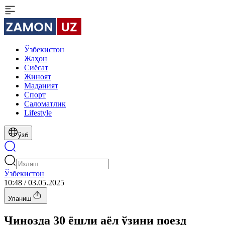
Ўзбекистон
Жаҳон
Сиёсат
Жиноят
Маданият
Спорт
Cаломатлик
Lifestyle
ўзб
Ўзбекистон
10:48 / 03.05.2025
Уланиш
Чинозда 30 ёшли аёл ўзини поезд