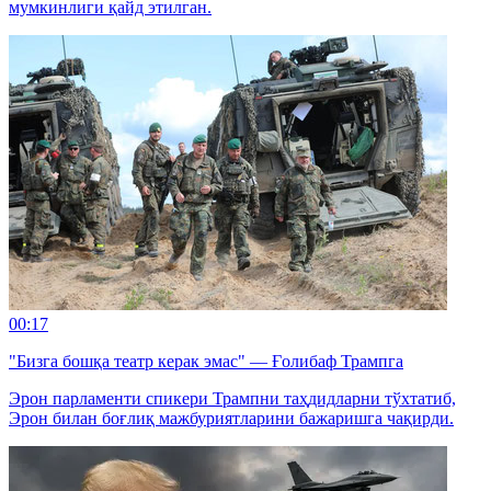
мумкинлиги қайд этилган.
00:17
"Бизга бошқа театр керак эмас" — Ғолибаф Трампга
Эрон парламенти спикери Трампни таҳдидларни тўхтатиб,
Эрон билан боғлиқ мажбуриятларини бажаришга чақирди.