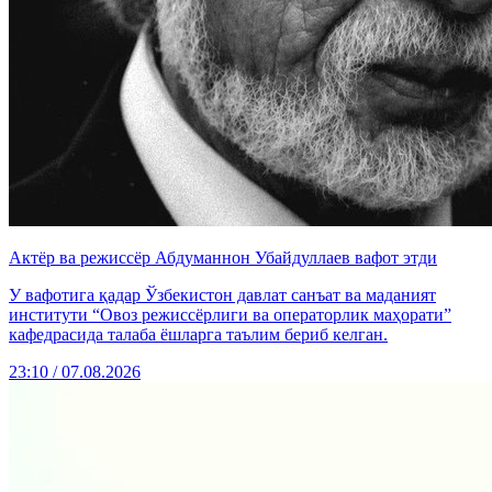
Актёр ва режиссёр Абдуманнон Убайдуллаев вафот этди
У вафотига қадар Ўзбекистон давлат санъат ва маданият
институти “Овоз режиссёрлиги ва операторлик маҳорати”
кафедрасида талаба ёшларга таълим бериб келган.
23:10 / 07.08.2026