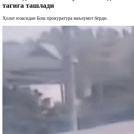
тагига ташлади
Ҳолат юзасидан Бош прокуратура маълумот берди.