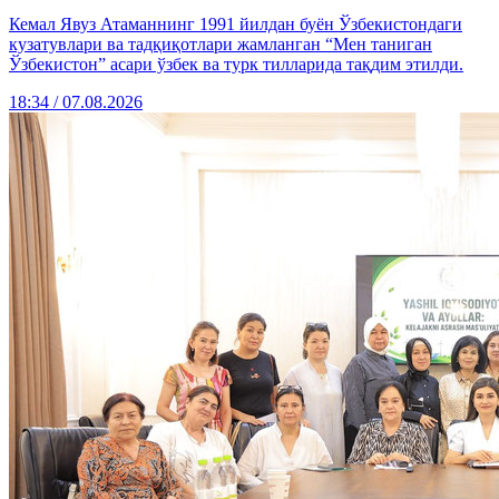
Кемал Явуз Атаманнинг 1991 йилдан буён Ўзбекистондаги
кузатувлари ва тадқиқотлари жамланган “Мен таниган
Ўзбекистон” асари ўзбек ва турк тилларида тақдим этилди.
18:34 / 07.08.2026