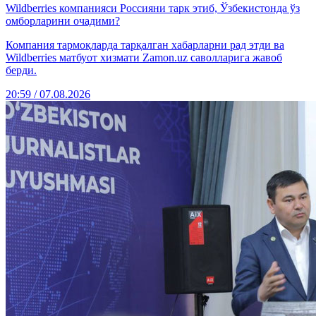
Wildberries компанияси Россияни тарк этиб, Ўзбекистонда ўз
омборларини очадими?
Компания тармоқларда тарқалган хабарларни рад этди ва
Wildberries матбуот хизмати Zamon.uz саволларига жавоб
берди.
20:59 / 07.08.2026