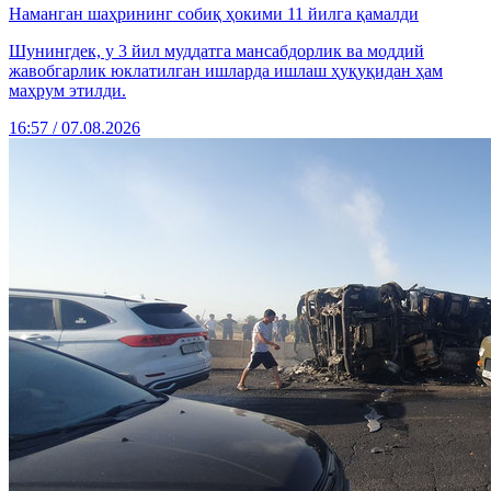
Наманган шаҳрининг собиқ ҳокими 11 йилга қамалди
Шунингдек, у 3 йил муддатга мансабдорлик ва моддий
жавобгарлик юклатилган ишларда ишлаш ҳуқуқидан ҳам
маҳрум этилди.
16:57 / 07.08.2026