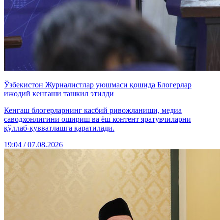
Ўзбекистон Журналистлар уюшмаси қошида Блогерлар
ижодий кенгаши ташкил этилди
Кенгаш блогерларнинг касбий ривожланиши, медиа
саводхонлигини ошириш ва ёш контент яратувчиларни
қўллаб-қувватлашга қаратилади.
19:04 / 07.08.2026