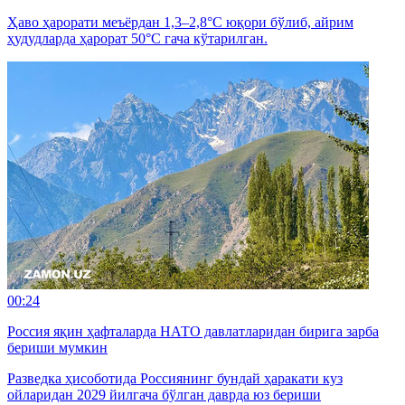
Ҳаво ҳарорати меъёрдан 1,3–2,8°C юқори бўлиб, айрим
ҳудудларда ҳарорат 50°C гача кўтарилган.
00:24
Россия яқин ҳафталарда НАТО давлатларидан бирига зарба
бериши мумкин
Разведка ҳисоботида Россиянинг бундай ҳаракати куз
ойларидан 2029 йилгача бўлган даврда юз бериши