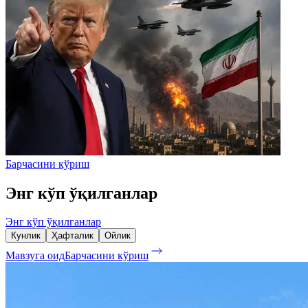
Барчасини кўриш
Энг кўп ўқилганлар
Энг кўп ўқилганлар
Кунлик
Ҳафталик
Ойлик
Мавзуга оид
Барчасини кўриш