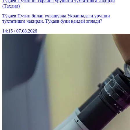
Тўқаев Путинни Украина урушини тўхтатишга чақирди
(Таҳлил)
Тўқаев Путин билан учрашувда Украинадаги урушни
тўхтатишга чақирди. Тўқаев буни қандай эплади?
14:15 / 07.08.2026