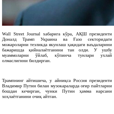
Wall Street Journal хабарига кўра, АҚШ президенти
Доналд Трамп Украина ва Ғазо секторидаги
можароларни тезликда якунлаш ҳақидаги ваъдаларини
бажаришда қийналаётганини тан олди. У ушбу
муаммоларни ўйлаб, кўпинча тунлари ухлай
олмаслигини билдирган.
Трампнинг айтишича, у айниқса Россия президенти
Владимир Путин билан музокараларда оғир пайтларни
бошдан кечирган, чунки Путин ҳамма нарсани
хоҳлаётганини очиқ айтган.