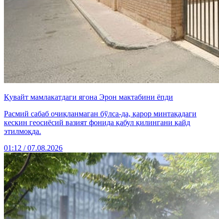
Қувайт мамлакатдаги ягона Эрон мактабини ёпди
Расмий сабаб очиқланмаган бўлса-да, қарор минтақадаги
кескин геосиёсий вазият фонида қабул қилингани қайд
этилмоқда.
01:12 / 07.08.2026