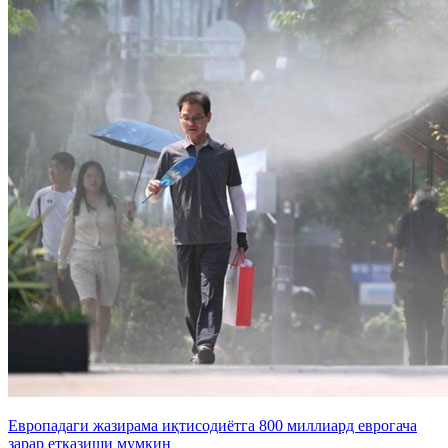
Европадаги жазирама иқтисодиётга 800 миллиард еврогача
зарар етказиши мумкин