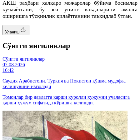
АҚШ раҳбари халқаро можаролар бўйича босимлар
кучаяётгани, бу эса унинг ваъдаларини амалга
оширишга тўсқинлик қилаётганини таъкидлаб ўтган.
Уланиш
Cўнгги янгиликлар
Cўнгги янгиликлар
07.08.2026
16:42
Саудия Арабистони, Туркия ва Покистон қўшма мудофаа
келишувини имзолади
Томонлар бир давлатга қарши қуролли ҳужумни учаласига
қарши ҳужум сифатида кўришга келишди.