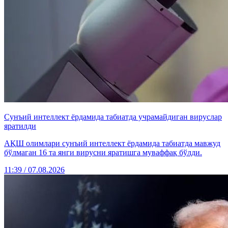
Сунъий интеллект ёрдамида табиатда учрамайдиган вируслар
яратилди
АҚШ олимлари сунъий интеллект ёрдамида табиатда мавжуд
бўлмаган 16 та янги вирусни яратишга муваффақ бўлди.
11:39 / 07.08.2026