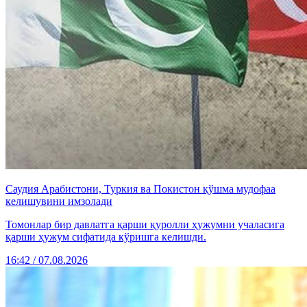
Саудия Арабистони, Туркия ва Покистон қўшма мудофаа
келишувини имзолади
Томонлар бир давлатга қарши қуролли ҳужумни учаласига
қарши ҳужум сифатида кўришга келишди.
16:42 / 07.08.2026