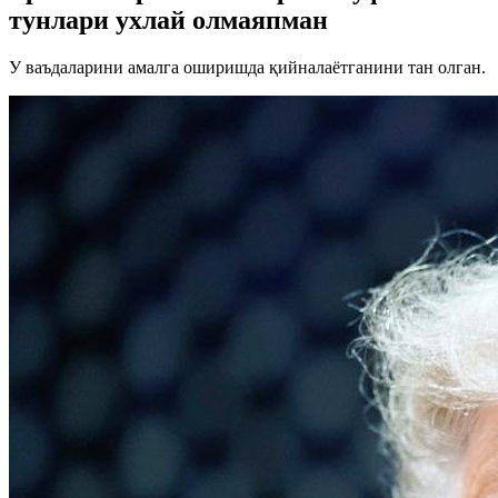
тунлари ухлай олмаяпман
У ваъдаларини амалга оширишда қийналаётганини тан олган.