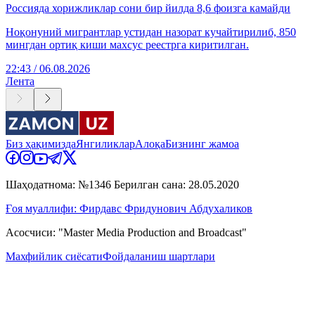
Россияда хорижликлар сони бир йилда 8,6 фоизга камайди
Ноқонуний мигрантлар устидан назорат кучайтирилиб, 850
мингдан ортиқ киши махсус реестрга киритилган.
22:43 / 06.08.2026
Лента
Биз ҳақимизда
Янгиликлар
Алоқа
Бизнинг жамоа
Шаҳодатнома: №1346 Берилган сана: 28.05.2020
Ғоя муаллифи: Фирдавс Фридунович Абдухаликов
Асосчиси: "Master Media Production and Broadcast"
Махфийлик сиёсати
Фойдаланиш шартлари