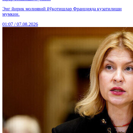
Энг йирик молиявий йўқотишлар Францияда кузатилиши
мумкин.
01:07 / 07.08.2026