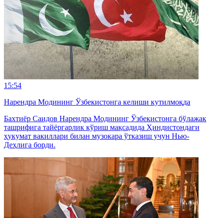
15:54
Нарендра Модининг Ўзбекистонга келиши кутилмоқда
Бахтиёр Саидов Нарендра Модининг Ўзбекистонга бўлажак
ташрифига тайёргарлик кўриш мақсадида Ҳиндистондаги
ҳукумат вакиллари билан музокара ўтказиш учун Нью-
Деҳлига борди.