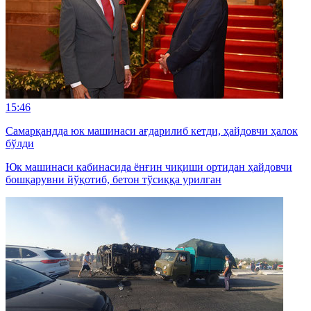
15:46
Самарқандда юк машинаси ағдарилиб кетди, ҳайдовчи ҳалок
бўлди
Юк машинаси кабинасида ёнғин чиқиши ортидан ҳайдовчи
бошқарувни йўқотиб, бетон тўсиққа урилган