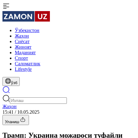
Ўзбекистон
Жаҳон
Сиёсат
Жиноят
Маданият
Спорт
Cаломатлик
Lifestyle
ўзб
Жаҳон
15:41 / 10.05.2025
Уланиш
Трамп: Украина можароси туфайли