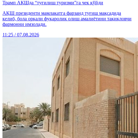
Трамп АҚШда “туғилиш туризми”га чек қўйди
АҚШ президенти мамлакатга фарзанд туғиш мақсадида
келиб, бола орқали фуқаролик олиш амалиётини тақиқловчи
фармонни имзолади.
11:25 / 07.08.2026