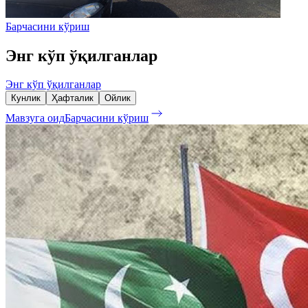
Барчасини кўриш
Энг кўп ўқилганлар
Энг кўп ўқилганлар
Кунлик
Ҳафталик
Ойлик
Мавзуга оид
Барчасини кўриш