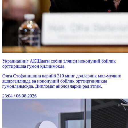
Украинанинг АҚШдаги собиқ элчиси ноқонуний бойлик
орттиришда гумон қилинмоқда
Олга Стефанишина қарийб 310 минг долларлик мол-мулкни
яширганликда ва ноқонуний бойлик орттирганликда
гумонланмоқда. Дипломат айбловларни рад этган.
23:04 / 06.08.2026